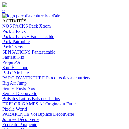
0
ACTIVITÉS
NOS PACKS
Pack Xtrem
Pack 2 Parcs
Pack 2 Parcs + Fantasticable
Pack Patrouille
Pack Tyros
SENSATIONS
Fantasticable
Fantasti'Kid
Propuls'Air
Saut Élastique
Bol d'Air Line
PARC D'AVENTURE
Parcours des aventuriers
Big Air Jump
Sentier Pieds-Nus
Sentier Découverte
Bois des Lutins
Bois des Lutins
EXPLOR GAMES
A l'Origine du Futur
Pixelle World
PARAPENTE
Vol Biplace Découverte
Journée Découverte
Ecole de Parapente