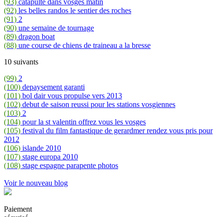
(93)
catapulte dans vosges matin
(92)
les belles randos le sentier des roches
(91)
2
(90)
une semaine de tournage
(89)
dragon boat
(88)
une course de chiens de traineau a la bresse
10 suivants
(99)
2
(100)
depaysement garanti
(101)
bol dair vous propulse vers 2013
(102)
debut de saison reussi pour les stations vosgiennes
(103)
2
(104)
pour la st valentin offrez vous les vosges
(105)
festival du film fantastique de gerardmer rendez vous pris pour
2012
(106)
islande 2010
(107)
stage europa 2010
(108)
stage espagne parapente photos
Voir le nouveau blog
Paiement