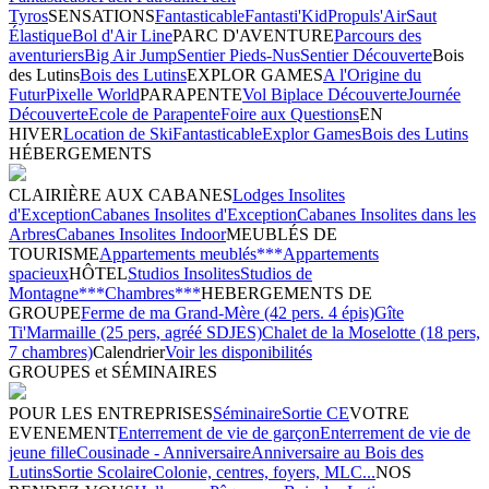
Tyros
SENSATIONS
Fantasticable
Fantasti'Kid
Propuls'Air
Saut
Élastique
Bol d'Air Line
PARC D'AVENTURE
Parcours des
aventuriers
Big Air Jump
Sentier Pieds-Nus
Sentier Découverte
Bois
des Lutins
Bois des Lutins
EXPLOR GAMES
A l'Origine du
Futur
Pixelle World
PARAPENTE
Vol Biplace Découverte
Journée
Découverte
Ecole de Parapente
Foire aux Questions
EN
HIVER
Location de Ski
Fantasticable
Explor Games
Bois des Lutins
HÉBERGEMENTS
CLAIRIÈRE AUX CABANES
Lodges Insolites
d'Exception
Cabanes Insolites d'Exception
Cabanes Insolites dans les
Arbres
Cabanes Insolites Indoor
MEUBLÉS DE
TOURISME
Appartements meublés***
Appartements
spacieux
HÔTEL
Studios Insolites
Studios de
Montagne***
Chambres***
HEBERGEMENTS DE
GROUPE
Ferme de ma Grand-Mère (42 pers. 4 épis)
Gîte
Ti'Marmaille (25 pers, agréé SDJES)
Chalet de la Moselotte (18 pers,
7 chambres)
Calendrier
Voir les disponibilités
GROUPES et SÉMINAIRES
POUR LES ENTREPRISES
Séminaire
Sortie CE
VOTRE
EVENEMENT
Enterrement de vie de garçon
Enterrement de vie de
jeune fille
Cousinade - Anniversaire
Anniversaire au Bois des
Lutins
Sortie Scolaire
Colonie, centres, foyers, MLC...
NOS