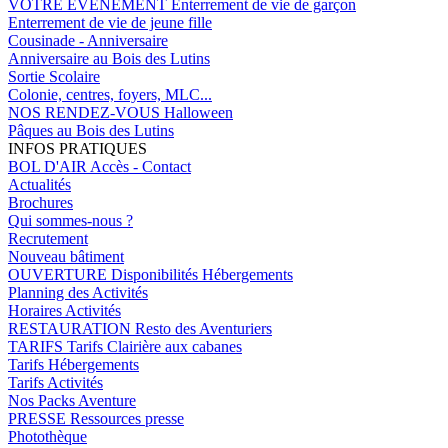
VOTRE EVENEMENT
Enterrement de vie de garçon
Enterrement de vie de jeune fille
Cousinade - Anniversaire
Anniversaire au Bois des Lutins
Sortie Scolaire
Colonie, centres, foyers, MLC...
NOS RENDEZ-VOUS
Halloween
Pâques au Bois des Lutins
INFOS PRATIQUES
BOL D'AIR
Accès - Contact
Actualités
Brochures
Qui sommes-nous ?
Recrutement
Nouveau bâtiment
OUVERTURE
Disponibilités Hébergements
Planning des Activités
Horaires Activités
RESTAURATION
Resto des Aventuriers
TARIFS
Tarifs Clairière aux cabanes
Tarifs Hébergements
Tarifs Activités
Nos Packs Aventure
PRESSE
Ressources presse
Photothèque