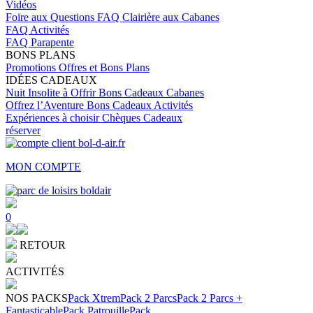
Vidéos
Foire aux Questions
FAQ Clairière aux Cabanes
FAQ Activités
FAQ Parapente
BONS PLANS
Promotions
Offres et Bons Plans
IDÉES CADEAUX
Nuit Insolite à Offrir
Bons Cadeaux Cabanes
Offrez l’Aventure
Bons Cadeaux Activités
Expériences à choisir
Chèques Cadeaux
réserver
MON COMPTE
0
RETOUR
ACTIVITÉS
NOS PACKS
Pack Xtrem
Pack 2 Parcs
Pack 2 Parcs +
Fantasticable
Pack Patrouille
Pack