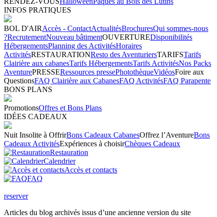
RENDEZ-VOUS
Halloween
Pâques au Bois des Lutins
INFOS PRATIQUES
BOL D'AIR
Accès - Contact
Actualités
Brochures
Qui sommes-nous
?
Recrutement
Nouveau bâtiment
OUVERTURE
Disponibilités
Hébergements
Planning des Activités
Horaires
Activités
RESTAURATION
Resto des Aventuriers
TARIFS
Tarifs
Clairière aux cabanes
Tarifs Hébergements
Tarifs Activités
Nos Packs
Aventure
PRESSE
Ressources presse
Photothèque
Vidéos
Foire aux
Questions
FAQ Clairière aux Cabanes
FAQ Activités
FAQ Parapente
BONS PLANS
Promotions
Offres et Bons Plans
IDÉES CADEAUX
Nuit Insolite à Offrir
Bons Cadeaux Cabanes
Offrez l’Aventure
Bons
Cadeaux Activités
Expériences à choisir
Chèques Cadeaux
Restauration
Calendrier
Accès et contacts
FAQ
reserver
Articles du blog archivés issus d’une ancienne version du site