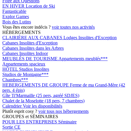
Foire aux Questions
EN HIVER
Location de Ski
Fantasticable
Explor Games
Bois des Lutins
Vous êtes encore indécis ?
voir toutes nos activités
HÉBERGEMENTS
CLAIRIÈRE AUX CABANES
Lodges Insolites d'Exception
Cabanes Insolites d'Exception
Cabanes Insolites dans les Arbres
Cabanes Insolites Indoor
MEUBLÉS DE TOURISME
Appartements meublés***
Appartements spacieux
HÔTEL
Studios Insolites
Studios de Montagne***
Chambres***
HEBERGEMENTS DE GROUPE
Ferme de ma Grand-Mère (42
pers. 4 épis)
Gîte Ti'Marmaille (25 pers, agréé SDJES)
Chalet de la Moselotte (18 pers, 7 chambres)
Calendrier
Voir les disponibilités
Plutôt esprit cosy ?
voir tous nos hébergements
GROUPES et SÉMINAIRES
POUR LES ENTREPRISES
Séminaire
Sortie CE