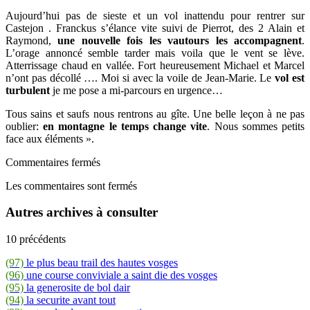
Aujourd’hui pas de sieste et un vol inattendu pour rentrer sur
Castejon . Franckus s’élance vite suivi de Pierrot, des 2 Alain et
Raymond,
une nouvelle fois les vautours les accompagnent
.
L’orage annoncé semble tarder mais voila que le vent se lève.
Atterrissage chaud en vallée. Fort heureusement Michael et Marcel
n’ont pas décollé …. Moi si avec la voile de Jean-Marie. Le
vol est
turbulent
je me pose a mi-parcours en urgence…
Tous sains et saufs nous rentrons au gîte. Une belle leçon à ne pas
oublier:
en montagne le temps change vite
. Nous sommes petits
face aux éléments ».
Commentaires fermés
Les commentaires sont fermés
Autres archives à consulter
10 précédents
(97)
le plus beau trail des hautes vosges
(96)
une course conviviale a saint die des vosges
(95)
la generosite de bol dair
(94)
la securite avant tout