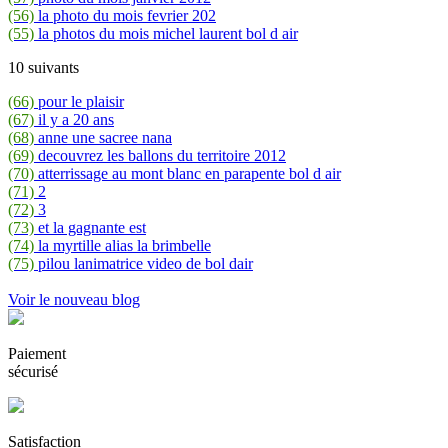
(56)
la photo du mois fevrier 202
(55)
la photos du mois michel laurent bol d air
10 suivants
(66)
pour le plaisir
(67)
il y a 20 ans
(68)
anne une sacree nana
(69)
decouvrez les ballons du territoire 2012
(70)
atterrissage au mont blanc en parapente bol d air
(71)
2
(72)
3
(73)
et la gagnante est
(74)
la myrtille alias la brimbelle
(75)
pilou lanimatrice video de bol dair
Voir le nouveau blog
Paiement
sécurisé
Satisfaction