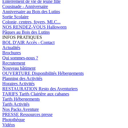
Enterrement de vie de jeune fille
Cousinade - Anniversaire
Anniversaire au Bois des Lutins
Sortie Scolaire
Colonie, centres, foyers, MLC...
NOS RENDEZ-VOUS
Halloween
Pâques au Bois des Lutins
INFOS PRATIQUES
BOL D'AIR
Accès - Contact
Actualités
Brochures
Qui sommes-nous ?
Recrutement
Nouveau bâtiment
OUVERTURE
Disponibilités Hébergements
Planning des Activités
Horaires Activités
RESTAURATION
Resto des Aventuriers
TARIFS
Tarifs Clairière aux cabanes
Tarifs Hébergements
Tarifs Activités
Nos Packs Aventure
PRESSE
Ressources presse
Photothèque
Vidéos