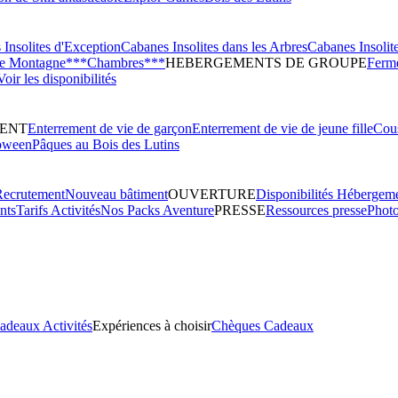
Insolites d'Exception
Cabanes Insolites dans les Arbres
Cabanes Insolit
de Montagne***
Chambres***
HEBERGEMENTS DE GROUPE
Ferme
Voir les disponibilités
ENT
Enterrement de vie de garçon
Enterrement de vie de jeune fille
Cous
oween
Pâques au Bois des Lutins
Recrutement
Nouveau bâtiment
OUVERTURE
Disponibilités Hébergem
nts
Tarifs Activités
Nos Packs Aventure
PRESSE
Ressources presse
Phot
adeaux Activités
Expériences à choisir
Chèques Cadeaux