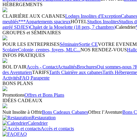
HÉBERGEMENTS
CLAIRIÈRE AUX CABANES
Lodges Insolites d'Exception
Cabanes 
meublés***
Appartements spacieux
HÔTEL
Studios Insolites
Studios 
agréé SDJES)
Chalet de la Moselotte (18 pers, 7 chambres)
Calendrier
GROUPES et SÉMINAIRES
POUR LES ENTREPRISES
Séminaire
Sortie CE
VOTRE EVENEM
Scolaire
Colonie, centres, foyers, MLC...
NOS RENDEZ-VOUS
Hall
INFOS PRATIQUES
BOL D'AIR
Accès - Contact
Actualités
Brochures
Qui sommes-nous ?
des Aventuriers
TARIFS
Tarifs Clairière aux cabanes
Tarifs Hébergeme
Activités
FAQ Parapente
BONS PLANS
Promotions
Offres et Bons Plans
IDÉES CADEAUX
Nuit Insolite à Offrir
Bons Cadeaux Cabanes
Offrez l’Aventure
Bons C
Restauration
Calendrier
Accès et contacts
FAQ