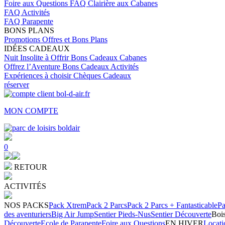
Foire aux Questions
FAQ Clairière aux Cabanes
FAQ Activités
FAQ Parapente
BONS PLANS
Promotions
Offres et Bons Plans
IDÉES CADEAUX
Nuit Insolite à Offrir
Bons Cadeaux Cabanes
Offrez l’Aventure
Bons Cadeaux Activités
Expériences à choisir
Chèques Cadeaux
réserver
MON COMPTE
0
RETOUR
ACTIVITÉS
NOS PACKS
Pack Xtrem
Pack 2 Parcs
Pack 2 Parcs + Fantasticable
Pa
des aventuriers
Big Air Jump
Sentier Pieds-Nus
Sentier Découverte
Bois
Découverte
Ecole de Parapente
Foire aux Questions
EN HIVER
Locati