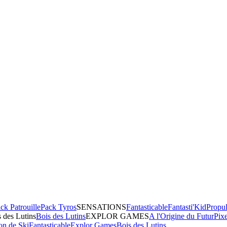
ck Patrouille
Pack Tyros
SENSATIONS
Fantasticable
Fantasti'Kid
Propul
 des Lutins
Bois des Lutins
EXPLOR GAMES
A l'Origine du Futur
Pix
on de Ski
Fantasticable
Explor Games
Bois des Lutins