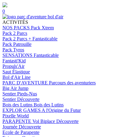
0
ACTIVITÉS
NOS PACKS
Pack Xtrem
Pack 2 Parcs
Pack 2 Parcs + Fantasticable
Pack Patrouille
Pack Tyros
SENSATIONS
Fantasticable
Fantasti'Kid
Propuls'Air
Saut Élastique
Bol d'Air Line
PARC D'AVENTURE
Parcours des aventuriers
Big Air Jump
Sentier Pieds-Nus
Sentier Découverte
Bois des Lutins
Bois des Lutins
EXPLOR GAMES
A l'Origine du Futur
Pixelle World
PARAPENTE
Vol Biplace Découverte
Journée Découverte
Ecole de Parapente