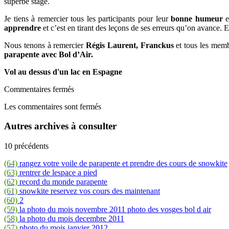
superbe stage.
Je tiens à remercier tous les participants pour leur
bonne humeur
e
apprendre
et c’est en tirant des leçons de ses erreurs qu’on avance.
Nous tenons à remercier
Régis Laurent, Franckus
et tous les memb
parapente avec Bol d’Air.
Vol au dessus d'un lac en Espagne
Commentaires fermés
Les commentaires sont fermés
Autres archives à consulter
10 précédents
(64)
rangez votre voile de parapente et prendre des cours de snowkite
(63)
rentrer de lespace a pied
(62)
record du monde parapente
(61)
snowkite reservez vos cours des maintenant
(60)
2
(59)
la photo du mois novembre 2011 photo des vosges bol d air
(58)
la photo du mois decembre 2011
(57)
photo du mois janvier 2012