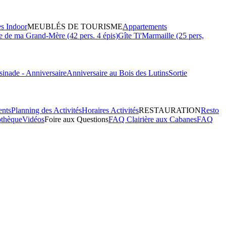
es Indoor
MEUBLÉS DE TOURISME
Appartements
 de ma Grand-Mère (42 pers. 4 épis)
Gîte Ti'Marmaille (25 pers,
inade - Anniversaire
Anniversaire au Bois des Lutins
Sortie
ents
Planning des Activités
Horaires Activités
RESTAURATION
Resto
othèque
Vidéos
Foire aux Questions
FAQ Clairière aux Cabanes
FAQ