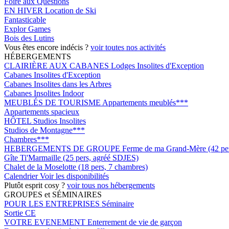
Foire aux Questions
EN HIVER
Location de Ski
Fantasticable
Explor Games
Bois des Lutins
Vous êtes encore indécis ?
voir toutes nos activités
HÉBERGEMENTS
CLAIRIÈRE AUX CABANES
Lodges Insolites d'Exception
Cabanes Insolites d'Exception
Cabanes Insolites dans les Arbres
Cabanes Insolites Indoor
MEUBLÉS DE TOURISME
Appartements meublés***
Appartements spacieux
HÔTEL
Studios Insolites
Studios de Montagne***
Chambres***
HEBERGEMENTS DE GROUPE
Ferme de ma Grand-Mère (42 pers
Gîte Ti'Marmaille (25 pers, agréé SDJES)
Chalet de la Moselotte (18 pers, 7 chambres)
Calendrier
Voir les disponibilités
Plutôt esprit cosy ?
voir tous nos hébergements
GROUPES et SÉMINAIRES
POUR LES ENTREPRISES
Séminaire
Sortie CE
VOTRE EVENEMENT
Enterrement de vie de garçon