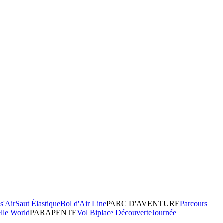
s'Air
Saut Élastique
Bol d'Air Line
PARC D'AVENTURE
Parcours
elle World
PARAPENTE
Vol Biplace Découverte
Journée