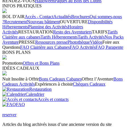
RENDEZ-VOUS
Halloween
Pâques au Bois des Lutins
INFOS PRATIQUES
BOL D'AIR
Accès - Contact
Actualités
Brochures
Qui sommes-nous
?
Recrutement
Nouveau bâtiment
OUVERTURE
Disponibilités
Hébergements
Planning des Activités
Horaires
Activités
RESTAURATION
Resto des Aventuriers
TARIFS
Tarifs
Clairière aux cabanes
Tarifs Hébergements
Tarifs Activités
Nos Packs
Aventure
PRESSE
Ressources presse
Photothèque
Vidéos
Foire aux
Questions
FAQ Clairière aux Cabanes
FAQ Activités
FAQ Parapente
BONS PLANS
Promotions
Offres et Bons Plans
IDÉES CADEAUX
Nuit Insolite à Offrir
Bons Cadeaux Cabanes
Offrez l’Aventure
Bons
Cadeaux Activités
Expériences à choisir
Chèques Cadeaux
Restauration
Calendrier
Accès et contacts
FAQ
reserver
Articles du blog archivés issus d’une ancienne version du site