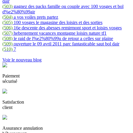
dair
(503)
gagnez des packs famille ou couple avec 100 vosges et bol
d%e2%80%99air
(504)
a vos voiles prets partez
(505)
100 vosges le magasine des loisirs et des sorties
(506)
16e descente des abesses remirmont sport et loisirs vosges
(507)
hebergement vacances montagne loisirs nature tf1
(508)
le raid de l%e2%80%99u de retour a celles sur plaine
(509)
ouverture le 09 avril 2011 parc fantasticable saut bol dair
(510)
7
Voir le nouveau blog
Paiement
sécurisé
Satisfaction
client
Assurance annulation