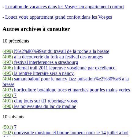
-
Location de vacances dans les Vosges en appartement confort
-
Louez votre appartement grand confort dans les Vosges
Autres archives à consulter
10 précédents
(499)
l%e2%80%99art du travail de la roche a la bresse
(498)
a la decouverte du folk au festival des granges
(497)
festival interferences a strasbourg
(496)
infernal trail 2011 lepreuve vosgienne par excellence
(495)
la rentree litteraire sera a nancy
(494)
samarabalouf pour le nancy jazz pulsation%e2%80%a6 a la
bresse
(493)
horticulture botanique trocs et marches pour les mains vertes
(492)
7
(491)
cinq jours sur tf1 reportage vosge
(490)
les nouveautes du lac de madine
10 suivants
(501)
7
(502)
nouveaute musique et bonne humeur pour le 14 juillet a bol