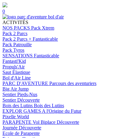
0
ACTIVITÉS
NOS PACKS
Pack Xtrem
Pack 2 Parcs
Pack 2 Parcs + Fantasticable
Pack Patrouille
Pack Tyros
SENSATIONS
Fantasticable
Fantasti'Kid
Propuls'Air
Saut Élastique
Bol d'Air Line
PARC D'AVENTURE
Parcours des aventuriers
Big Air Jump
Sentier Pieds-Nus
Sentier Découverte
Bois des Lutins
Bois des Lutins
EXPLOR GAMES
A l'Origine du Futur
Pixelle World
PARAPENTE
Vol Biplace Découverte
Journée Découverte
Ecole de Parapente