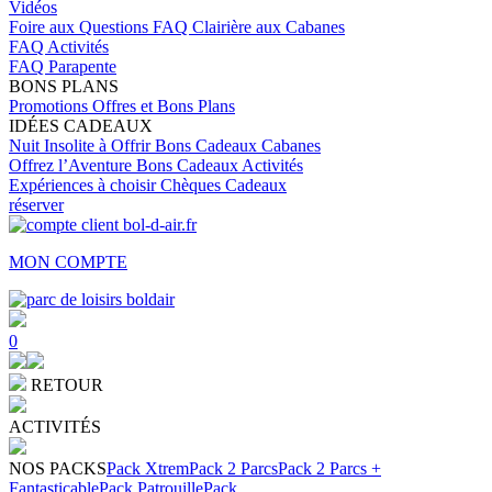
Vidéos
Foire aux Questions
FAQ Clairière aux Cabanes
FAQ Activités
FAQ Parapente
BONS PLANS
Promotions
Offres et Bons Plans
IDÉES CADEAUX
Nuit Insolite à Offrir
Bons Cadeaux Cabanes
Offrez l’Aventure
Bons Cadeaux Activités
Expériences à choisir
Chèques Cadeaux
réserver
MON COMPTE
0
RETOUR
ACTIVITÉS
NOS PACKS
Pack Xtrem
Pack 2 Parcs
Pack 2 Parcs +
Fantasticable
Pack Patrouille
Pack