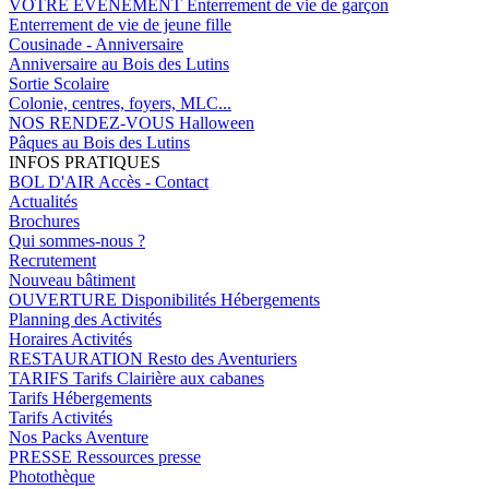
VOTRE EVENEMENT
Enterrement de vie de garçon
Enterrement de vie de jeune fille
Cousinade - Anniversaire
Anniversaire au Bois des Lutins
Sortie Scolaire
Colonie, centres, foyers, MLC...
NOS RENDEZ-VOUS
Halloween
Pâques au Bois des Lutins
INFOS PRATIQUES
BOL D'AIR
Accès - Contact
Actualités
Brochures
Qui sommes-nous ?
Recrutement
Nouveau bâtiment
OUVERTURE
Disponibilités Hébergements
Planning des Activités
Horaires Activités
RESTAURATION
Resto des Aventuriers
TARIFS
Tarifs Clairière aux cabanes
Tarifs Hébergements
Tarifs Activités
Nos Packs Aventure
PRESSE
Ressources presse
Photothèque