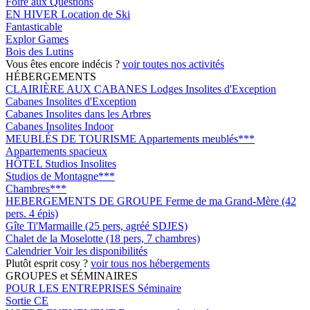
Foire aux Questions
EN HIVER
Location de Ski
Fantasticable
Explor Games
Bois des Lutins
Vous êtes encore indécis ?
voir toutes nos activités
HÉBERGEMENTS
CLAIRIÈRE AUX CABANES
Lodges Insolites d'Exception
Cabanes Insolites d'Exception
Cabanes Insolites dans les Arbres
Cabanes Insolites Indoor
MEUBLÉS DE TOURISME
Appartements meublés***
Appartements spacieux
HÔTEL
Studios Insolites
Studios de Montagne***
Chambres***
HEBERGEMENTS DE GROUPE
Ferme de ma Grand-Mère (42
pers. 4 épis)
Gîte Ti'Marmaille (25 pers, agréé SDJES)
Chalet de la Moselotte (18 pers, 7 chambres)
Calendrier
Voir les disponibilités
Plutôt esprit cosy ?
voir tous nos hébergements
GROUPES et SÉMINAIRES
POUR LES ENTREPRISES
Séminaire
Sortie CE