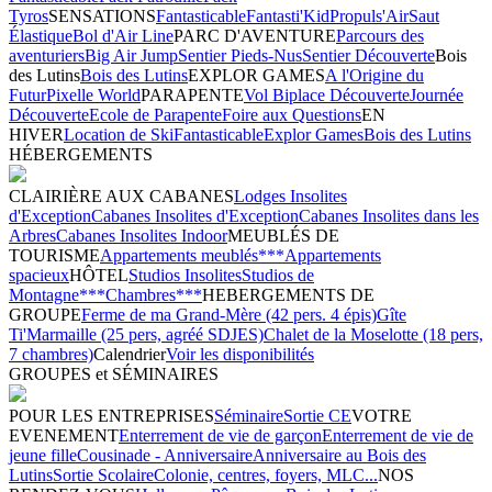
Tyros
SENSATIONS
Fantasticable
Fantasti'Kid
Propuls'Air
Saut
Élastique
Bol d'Air Line
PARC D'AVENTURE
Parcours des
aventuriers
Big Air Jump
Sentier Pieds-Nus
Sentier Découverte
Bois
des Lutins
Bois des Lutins
EXPLOR GAMES
A l'Origine du
Futur
Pixelle World
PARAPENTE
Vol Biplace Découverte
Journée
Découverte
Ecole de Parapente
Foire aux Questions
EN
HIVER
Location de Ski
Fantasticable
Explor Games
Bois des Lutins
HÉBERGEMENTS
CLAIRIÈRE AUX CABANES
Lodges Insolites
d'Exception
Cabanes Insolites d'Exception
Cabanes Insolites dans les
Arbres
Cabanes Insolites Indoor
MEUBLÉS DE
TOURISME
Appartements meublés***
Appartements
spacieux
HÔTEL
Studios Insolites
Studios de
Montagne***
Chambres***
HEBERGEMENTS DE
GROUPE
Ferme de ma Grand-Mère (42 pers. 4 épis)
Gîte
Ti'Marmaille (25 pers, agréé SDJES)
Chalet de la Moselotte (18 pers,
7 chambres)
Calendrier
Voir les disponibilités
GROUPES et SÉMINAIRES
POUR LES ENTREPRISES
Séminaire
Sortie CE
VOTRE
EVENEMENT
Enterrement de vie de garçon
Enterrement de vie de
jeune fille
Cousinade - Anniversaire
Anniversaire au Bois des
Lutins
Sortie Scolaire
Colonie, centres, foyers, MLC...
NOS