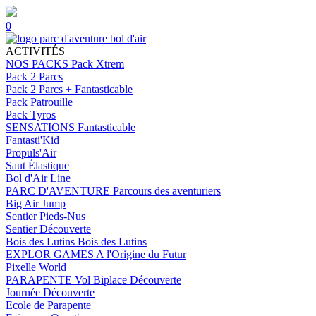
0
ACTIVITÉS
NOS PACKS
Pack Xtrem
Pack 2 Parcs
Pack 2 Parcs + Fantasticable
Pack Patrouille
Pack Tyros
SENSATIONS
Fantasticable
Fantasti'Kid
Propuls'Air
Saut Élastique
Bol d'Air Line
PARC D'AVENTURE
Parcours des aventuriers
Big Air Jump
Sentier Pieds-Nus
Sentier Découverte
Bois des Lutins
Bois des Lutins
EXPLOR GAMES
A l'Origine du Futur
Pixelle World
PARAPENTE
Vol Biplace Découverte
Journée Découverte
Ecole de Parapente