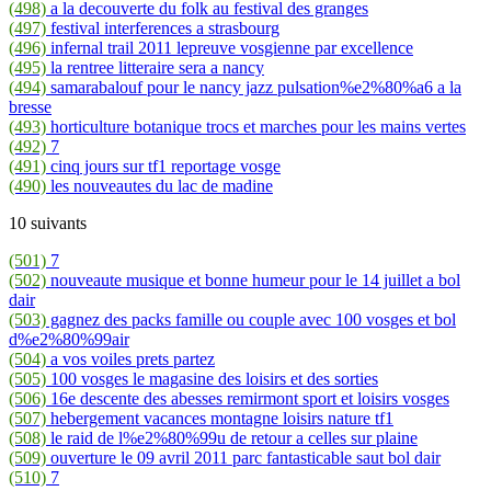
(498)
a la decouverte du folk au festival des granges
(497)
festival interferences a strasbourg
(496)
infernal trail 2011 lepreuve vosgienne par excellence
(495)
la rentree litteraire sera a nancy
(494)
samarabalouf pour le nancy jazz pulsation%e2%80%a6 a la
bresse
(493)
horticulture botanique trocs et marches pour les mains vertes
(492)
7
(491)
cinq jours sur tf1 reportage vosge
(490)
les nouveautes du lac de madine
10 suivants
(501)
7
(502)
nouveaute musique et bonne humeur pour le 14 juillet a bol
dair
(503)
gagnez des packs famille ou couple avec 100 vosges et bol
d%e2%80%99air
(504)
a vos voiles prets partez
(505)
100 vosges le magasine des loisirs et des sorties
(506)
16e descente des abesses remirmont sport et loisirs vosges
(507)
hebergement vacances montagne loisirs nature tf1
(508)
le raid de l%e2%80%99u de retour a celles sur plaine
(509)
ouverture le 09 avril 2011 parc fantasticable saut bol dair
(510)
7