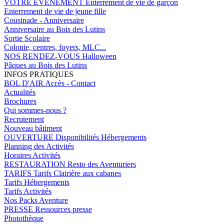
VOTRE EVENEMENT
Enterrement de vie de garçon
Enterrement de vie de jeune fille
Cousinade - Anniversaire
Anniversaire au Bois des Lutins
Sortie Scolaire
Colonie, centres, foyers, MLC...
NOS RENDEZ-VOUS
Halloween
Pâques au Bois des Lutins
INFOS PRATIQUES
BOL D'AIR
Accès - Contact
Actualités
Brochures
Qui sommes-nous ?
Recrutement
Nouveau bâtiment
OUVERTURE
Disponibilités Hébergements
Planning des Activités
Horaires Activités
RESTAURATION
Resto des Aventuriers
TARIFS
Tarifs Clairière aux cabanes
Tarifs Hébergements
Tarifs Activités
Nos Packs Aventure
PRESSE
Ressources presse
Photothèque