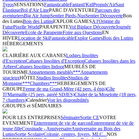
Tyros
SENSATIONS
Fantasticable
Fantasti'Kid
Propuls'Air
Saut
Élastique
Bol d'Air Line
PARC D'AVENTURE
Parcours des
aventuriers
Big Air Jump
Sentier Pieds-Nus
Sentier Découverte
Bois
des Lutins
Bois des Lutins
EXPLOR GAMES
A l'Origine du
Futur
Pixelle World
PARAPENTE
Vol Biplace Découverte
Journée
Découverte
Ecole de Parapente
Foire aux Questions
EN
HIVER
Location de Ski
Fantasticable
Explor Games
Bois des Lutins
HÉBERGEMENTS
CLAIRIÈRE AUX CABANES
Lodges Insolites
d'Exception
Cabanes Insolites d'Exception
Cabanes Insolites dans les
Arbres
Cabanes Insolites Indoor
MEUBLÉS DE
TOURISME
Appartements meublés***
Appartements
spacieux
HÔTEL
Studios Insolites
Studios de
Montagne***
Chambres***
HEBERGEMENTS DE
GROUPE
Ferme de ma Grand-Mère (42 pers. 4 épis)
Gîte
Ti'Marmaille (25 pers, agréé SDJES)
Chalet de la Moselotte (18 pers,
7 chambres)
Calendrier
Voir les disponibilités
GROUPES et SÉMINAIRES
POUR LES ENTREPRISES
Séminaire
Sortie CE
VOTRE
EVENEMENT
Enterrement de vie de garçon
Enterrement de vie de
jeune fille
Cousinade - Anniversaire
Anniversaire au Bois des
Lutins
Sortie Scolaire
Colonie, centres, foyers, MLC...
NOS