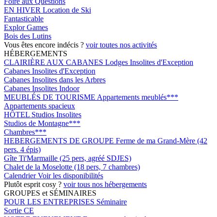
Foire aux Questions
EN HIVER
Location de Ski
Fantasticable
Explor Games
Bois des Lutins
Vous êtes encore indécis ?
voir toutes nos activités
HÉBERGEMENTS
CLAIRIÈRE AUX CABANES
Lodges Insolites d'Exception
Cabanes Insolites d'Exception
Cabanes Insolites dans les Arbres
Cabanes Insolites Indoor
MEUBLÉS DE TOURISME
Appartements meublés***
Appartements spacieux
HÔTEL
Studios Insolites
Studios de Montagne***
Chambres***
HEBERGEMENTS DE GROUPE
Ferme de ma Grand-Mère (42
pers. 4 épis)
Gîte Ti'Marmaille (25 pers, agréé SDJES)
Chalet de la Moselotte (18 pers, 7 chambres)
Calendrier
Voir les disponibilités
Plutôt esprit cosy ?
voir tous nos hébergements
GROUPES et SÉMINAIRES
POUR LES ENTREPRISES
Séminaire
Sortie CE