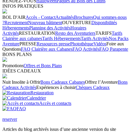
RENDEZ-VOUS
Halloween
Pâques au Bois des Lutins
INFOS PRATIQUES
BOL D'AIR
Accès - Contact
Actualités
Brochures
Qui sommes-nous
?
Recrutement
Nouveau bâtiment
OUVERTURE
Disponibilités
Hébergements
Planning des Activités
Horaires
Activités
RESTAURATION
Resto des Aventuriers
TARIFS
Tarifs
Clairière aux cabanes
Tarifs Hébergements
Tarifs Activités
Nos Packs
Aventure
PRESSE
Ressources presse
Photothèque
Vidéos
Foire aux
Questions
FAQ Clairière aux Cabanes
FAQ Activités
FAQ Parapente
BONS PLANS
Promotions
Offres et Bons Plans
IDÉES CADEAUX
Nuit Insolite à Offrir
Bons Cadeaux Cabanes
Offrez l’Aventure
Bons
Cadeaux Activités
Expériences à choisir
Chèques Cadeaux
Restauration
Calendrier
Accès et contacts
FAQ
reserver
Articles du blog archivés issus d’une ancienne version du site