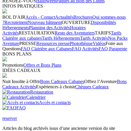
RENDEZ-VOUS
Halloween
Pâques au Bois des Lutins
INFOS PRATIQUES
BOL D'AIR
Accès - Contact
Actualités
Brochures
Qui sommes-nous
?
Recrutement
Nouveau bâtiment
OUVERTURE
Disponibilités
Hébergements
Planning des Activités
Horaires
Activités
RESTAURATION
Resto des Aventuriers
TARIFS
Tarifs
Clairière aux cabanes
Tarifs Hébergements
Tarifs Activités
Nos Packs
Aventure
PRESSE
Ressources presse
Photothèque
Vidéos
Foire aux
Questions
FAQ Clairière aux Cabanes
FAQ Activités
FAQ Parapente
BONS PLANS
Promotions
Offres et Bons Plans
IDÉES CADEAUX
Nuit Insolite à Offrir
Bons Cadeaux Cabanes
Offrez l’Aventure
Bons
Cadeaux Activités
Expériences à choisir
Chèques Cadeaux
Restauration
Calendrier
Accès et contacts
FAQ
reserver
Articles du blog archivés issus d’une ancienne version du site