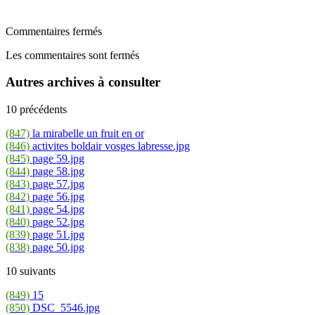
Commentaires fermés
Les commentaires sont fermés
Autres archives à consulter
10 précédents
(847)
la mirabelle un fruit en or
(846)
activites boldair vosges labresse.jpg
(845)
page 59.jpg
(844)
page 58.jpg
(843)
page 57.jpg
(842)
page 56.jpg
(841)
page 54.jpg
(840)
page 52.jpg
(839)
page 51.jpg
(838)
page 50.jpg
10 suivants
(849)
15
(850)
DSC_5546.jpg