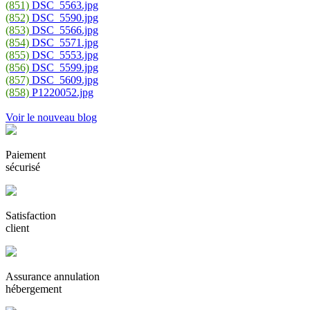
(851)
DSC_5563.jpg
(852)
DSC_5590.jpg
(853)
DSC_5566.jpg
(854)
DSC_5571.jpg
(855)
DSC_5553.jpg
(856)
DSC_5599.jpg
(857)
DSC_5609.jpg
(858)
P1220052.jpg
Voir le nouveau blog
Paiement
sécurisé
Satisfaction
client
Assurance annulation
hébergement