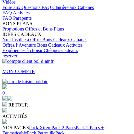
Vidéos
Foire aux Questions
FAQ Clairière aux Cabanes
FAQ Activités
FAQ Parapente
BONS PLANS
Promotions
Offres et Bons Plans
IDÉES CADEAUX
Nuit Insolite à Offrir
Bons Cadeaux Cabanes
Offrez l’Aventure
Bons Cadeaux Activités
Expériences à choisir
Chèques Cadeaux
réserver
MON COMPTE
0
RETOUR
ACTIVITÉS
NOS PACKS
Pack Xtrem
Pack 2 Parcs
Pack 2 Parcs +
Fantasticable
Pack Patrouille
Pack