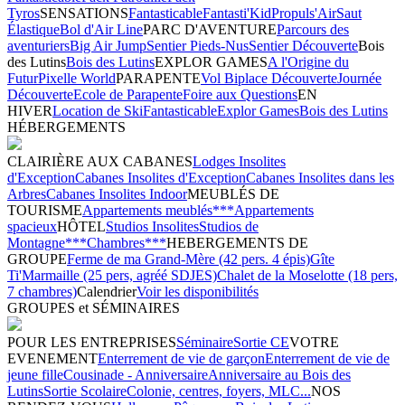
Tyros
SENSATIONS
Fantasticable
Fantasti'Kid
Propuls'Air
Saut
Élastique
Bol d'Air Line
PARC D'AVENTURE
Parcours des
aventuriers
Big Air Jump
Sentier Pieds-Nus
Sentier Découverte
Bois
des Lutins
Bois des Lutins
EXPLOR GAMES
A l'Origine du
Futur
Pixelle World
PARAPENTE
Vol Biplace Découverte
Journée
Découverte
Ecole de Parapente
Foire aux Questions
EN
HIVER
Location de Ski
Fantasticable
Explor Games
Bois des Lutins
HÉBERGEMENTS
CLAIRIÈRE AUX CABANES
Lodges Insolites
d'Exception
Cabanes Insolites d'Exception
Cabanes Insolites dans les
Arbres
Cabanes Insolites Indoor
MEUBLÉS DE
TOURISME
Appartements meublés***
Appartements
spacieux
HÔTEL
Studios Insolites
Studios de
Montagne***
Chambres***
HEBERGEMENTS DE
GROUPE
Ferme de ma Grand-Mère (42 pers. 4 épis)
Gîte
Ti'Marmaille (25 pers, agréé SDJES)
Chalet de la Moselotte (18 pers,
7 chambres)
Calendrier
Voir les disponibilités
GROUPES et SÉMINAIRES
POUR LES ENTREPRISES
Séminaire
Sortie CE
VOTRE
EVENEMENT
Enterrement de vie de garçon
Enterrement de vie de
jeune fille
Cousinade - Anniversaire
Anniversaire au Bois des
Lutins
Sortie Scolaire
Colonie, centres, foyers, MLC...
NOS