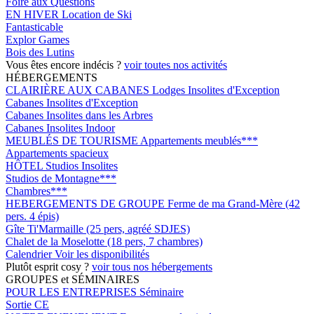
Foire aux Questions
EN HIVER
Location de Ski
Fantasticable
Explor Games
Bois des Lutins
Vous êtes encore indécis ?
voir toutes nos activités
HÉBERGEMENTS
CLAIRIÈRE AUX CABANES
Lodges Insolites d'Exception
Cabanes Insolites d'Exception
Cabanes Insolites dans les Arbres
Cabanes Insolites Indoor
MEUBLÉS DE TOURISME
Appartements meublés***
Appartements spacieux
HÔTEL
Studios Insolites
Studios de Montagne***
Chambres***
HEBERGEMENTS DE GROUPE
Ferme de ma Grand-Mère (42
pers. 4 épis)
Gîte Ti'Marmaille (25 pers, agréé SDJES)
Chalet de la Moselotte (18 pers, 7 chambres)
Calendrier
Voir les disponibilités
Plutôt esprit cosy ?
voir tous nos hébergements
GROUPES et SÉMINAIRES
POUR LES ENTREPRISES
Séminaire
Sortie CE