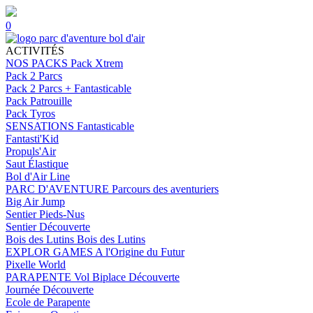
0
ACTIVITÉS
NOS PACKS
Pack Xtrem
Pack 2 Parcs
Pack 2 Parcs + Fantasticable
Pack Patrouille
Pack Tyros
SENSATIONS
Fantasticable
Fantasti'Kid
Propuls'Air
Saut Élastique
Bol d'Air Line
PARC D'AVENTURE
Parcours des aventuriers
Big Air Jump
Sentier Pieds-Nus
Sentier Découverte
Bois des Lutins
Bois des Lutins
EXPLOR GAMES
A l'Origine du Futur
Pixelle World
PARAPENTE
Vol Biplace Découverte
Journée Découverte
Ecole de Parapente