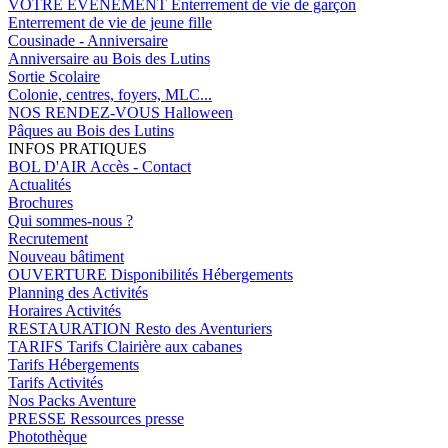
VOTRE EVENEMENT
Enterrement de vie de garçon
Enterrement de vie de jeune fille
Cousinade - Anniversaire
Anniversaire au Bois des Lutins
Sortie Scolaire
Colonie, centres, foyers, MLC...
NOS RENDEZ-VOUS
Halloween
Pâques au Bois des Lutins
INFOS PRATIQUES
BOL D'AIR
Accès - Contact
Actualités
Brochures
Qui sommes-nous ?
Recrutement
Nouveau bâtiment
OUVERTURE
Disponibilités Hébergements
Planning des Activités
Horaires Activités
RESTAURATION
Resto des Aventuriers
TARIFS
Tarifs Clairière aux cabanes
Tarifs Hébergements
Tarifs Activités
Nos Packs Aventure
PRESSE
Ressources presse
Photothèque