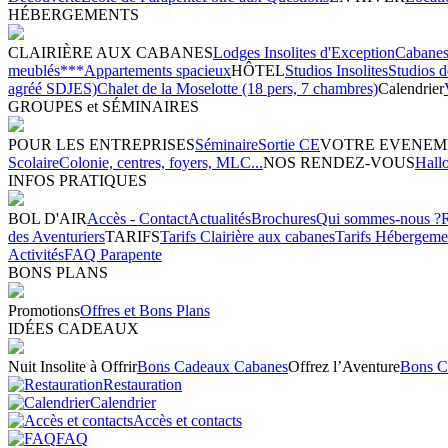
HÉBERGEMENTS
CLAIRIÈRE AUX CABANES
Lodges Insolites d'Exception
Cabanes 
meublés***
Appartements spacieux
HÔTEL
Studios Insolites
Studios 
agréé SDJES)
Chalet de la Moselotte (18 pers, 7 chambres)
Calendrier
GROUPES et SÉMINAIRES
POUR LES ENTREPRISES
Séminaire
Sortie CE
VOTRE EVENEM
Scolaire
Colonie, centres, foyers, MLC...
NOS RENDEZ-VOUS
Hall
INFOS PRATIQUES
BOL D'AIR
Accès - Contact
Actualités
Brochures
Qui sommes-nous ?
des Aventuriers
TARIFS
Tarifs Clairière aux cabanes
Tarifs Hébergeme
Activités
FAQ Parapente
BONS PLANS
Promotions
Offres et Bons Plans
IDÉES CADEAUX
Nuit Insolite à Offrir
Bons Cadeaux Cabanes
Offrez l’Aventure
Bons C
Restauration
Calendrier
Accès et contacts
FAQ