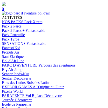
0
ACTIVITÉS
NOS PACKS
Pack Xtrem
Pack 2 Parcs
Pack 2 Parcs + Fantasticable
Pack Patrouille
Pack Tyros
SENSATIONS
Fantasticable
Fantasti'Kid
Propuls'Air
Saut Élastique
Bol d'Air Line
PARC D'AVENTURE
Parcours des aventuriers
Big Air Jump
Sentier Pieds-Nus
Sentier Découverte
Bois des Lutins
Bois des Lutins
EXPLOR GAMES
A l'Origine du Futur
Pixelle World
PARAPENTE
Vol Biplace Découverte
Journée Découverte
Ecole de Parapente