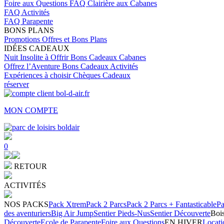
Foire aux Questions
FAQ Clairière aux Cabanes
FAQ Activités
FAQ Parapente
BONS PLANS
Promotions
Offres et Bons Plans
IDÉES CADEAUX
Nuit Insolite à Offrir
Bons Cadeaux Cabanes
Offrez l’Aventure
Bons Cadeaux Activités
Expériences à choisir
Chèques Cadeaux
réserver
MON COMPTE
0
RETOUR
ACTIVITÉS
NOS PACKS
Pack Xtrem
Pack 2 Parcs
Pack 2 Parcs + Fantasticable
Pa
des aventuriers
Big Air Jump
Sentier Pieds-Nus
Sentier Découverte
Bois
Découverte
Ecole de Parapente
Foire aux Questions
EN HIVER
Locati