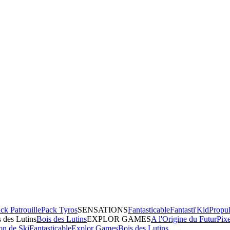
ck Patrouille
Pack Tyros
SENSATIONS
Fantasticable
Fantasti'Kid
Propul
 des Lutins
Bois des Lutins
EXPLOR GAMES
A l'Origine du Futur
Pix
on de Ski
Fantasticable
Explor Games
Bois des Lutins