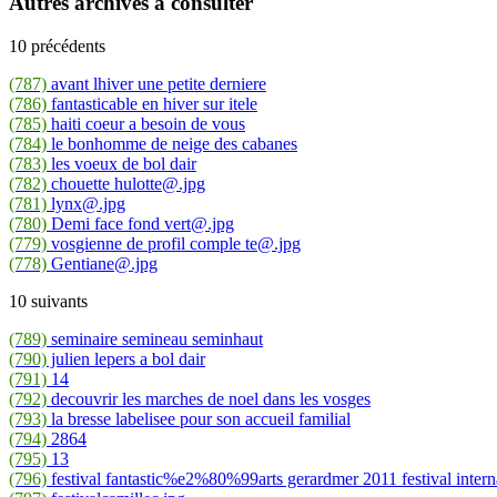
Autres archives à consulter
10 précédents
(787)
avant lhiver une petite derniere
(786)
fantasticable en hiver sur itele
(785)
haiti coeur a besoin de vous
(784)
le bonhomme de neige des cabanes
(783)
les voeux de bol dair
(782)
chouette hulotte@.jpg
(781)
lynx@.jpg
(780)
Demi face fond vert@.jpg
(779)
vosgienne de profil comple te@.jpg
(778)
Gentiane@.jpg
10 suivants
(789)
seminaire semineau seminhaut
(790)
julien lepers a bol dair
(791)
14
(792)
decouvrir les marches de noel dans les vosges
(793)
la bresse labelisee pour son accueil familial
(794)
2864
(795)
13
(796)
festival fantastic%e2%80%99arts gerardmer 2011 festival interna