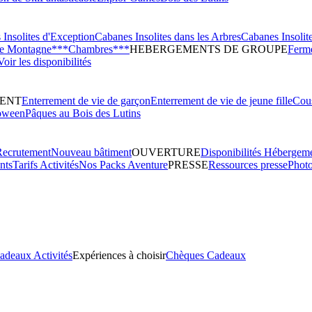
Insolites d'Exception
Cabanes Insolites dans les Arbres
Cabanes Insolit
de Montagne***
Chambres***
HEBERGEMENTS DE GROUPE
Ferme
Voir les disponibilités
ENT
Enterrement de vie de garçon
Enterrement de vie de jeune fille
Cous
oween
Pâques au Bois des Lutins
Recrutement
Nouveau bâtiment
OUVERTURE
Disponibilités Hébergem
nts
Tarifs Activités
Nos Packs Aventure
PRESSE
Ressources presse
Phot
adeaux Activités
Expériences à choisir
Chèques Cadeaux