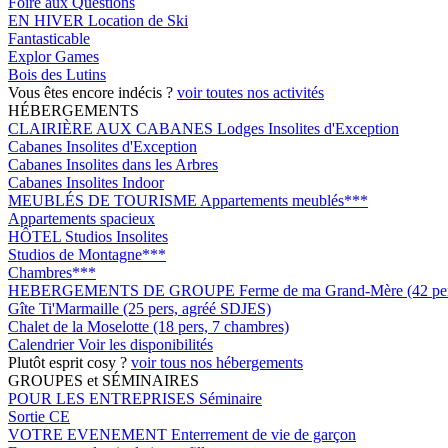
Foire aux Questions
EN HIVER
Location de Ski
Fantasticable
Explor Games
Bois des Lutins
Vous êtes encore indécis ?
voir toutes nos activités
HÉBERGEMENTS
CLAIRIÈRE AUX CABANES
Lodges Insolites d'Exception
Cabanes Insolites d'Exception
Cabanes Insolites dans les Arbres
Cabanes Insolites Indoor
MEUBLÉS DE TOURISME
Appartements meublés***
Appartements spacieux
HÔTEL
Studios Insolites
Studios de Montagne***
Chambres***
HEBERGEMENTS DE GROUPE
Ferme de ma Grand-Mère (42 pers
Gîte Ti'Marmaille (25 pers, agréé SDJES)
Chalet de la Moselotte (18 pers, 7 chambres)
Calendrier
Voir les disponibilités
Plutôt esprit cosy ?
voir tous nos hébergements
GROUPES et SÉMINAIRES
POUR LES ENTREPRISES
Séminaire
Sortie CE
VOTRE EVENEMENT
Enterrement de vie de garçon