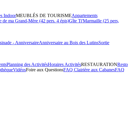
es Indoor
MEUBLÉS DE TOURISME
Appartements
 de ma Grand-Mère (42 pers. 4 épis)
Gîte Ti'Marmaille (25 pers,
inade - Anniversaire
Anniversaire au Bois des Lutins
Sortie
ents
Planning des Activités
Horaires Activités
RESTAURATION
Resto
othèque
Vidéos
Foire aux Questions
FAQ Clairière aux Cabanes
FAQ