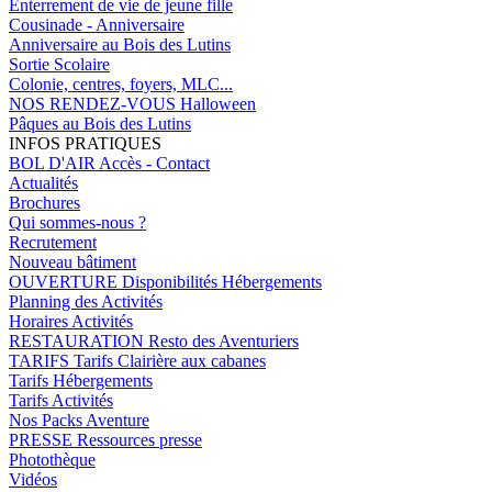
Enterrement de vie de jeune fille
Cousinade - Anniversaire
Anniversaire au Bois des Lutins
Sortie Scolaire
Colonie, centres, foyers, MLC...
NOS RENDEZ-VOUS
Halloween
Pâques au Bois des Lutins
INFOS PRATIQUES
BOL D'AIR
Accès - Contact
Actualités
Brochures
Qui sommes-nous ?
Recrutement
Nouveau bâtiment
OUVERTURE
Disponibilités Hébergements
Planning des Activités
Horaires Activités
RESTAURATION
Resto des Aventuriers
TARIFS
Tarifs Clairière aux cabanes
Tarifs Hébergements
Tarifs Activités
Nos Packs Aventure
PRESSE
Ressources presse
Photothèque
Vidéos