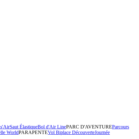
s'Air
Saut Élastique
Bol d'Air Line
PARC D'AVENTURE
Parcours
elle World
PARAPENTE
Vol Biplace Découverte
Journée