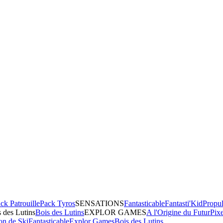
ck Patrouille
Pack Tyros
SENSATIONS
Fantasticable
Fantasti'Kid
Propul
 des Lutins
Bois des Lutins
EXPLOR GAMES
A l'Origine du Futur
Pix
on de Ski
Fantasticable
Explor Games
Bois des Lutins