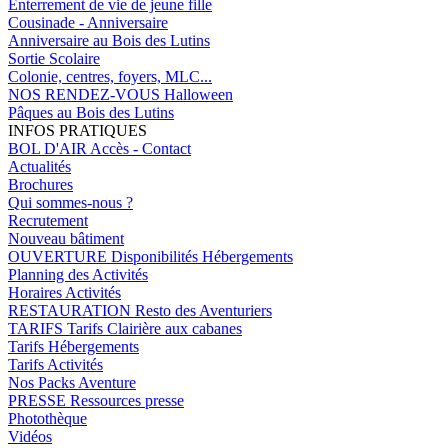
Enterrement de vie de jeune fille
Cousinade - Anniversaire
Anniversaire au Bois des Lutins
Sortie Scolaire
Colonie, centres, foyers, MLC...
NOS RENDEZ-VOUS
Halloween
Pâques au Bois des Lutins
INFOS PRATIQUES
BOL D'AIR
Accès - Contact
Actualités
Brochures
Qui sommes-nous ?
Recrutement
Nouveau bâtiment
OUVERTURE
Disponibilités Hébergements
Planning des Activités
Horaires Activités
RESTAURATION
Resto des Aventuriers
TARIFS
Tarifs Clairière aux cabanes
Tarifs Hébergements
Tarifs Activités
Nos Packs Aventure
PRESSE
Ressources presse
Photothèque
Vidéos