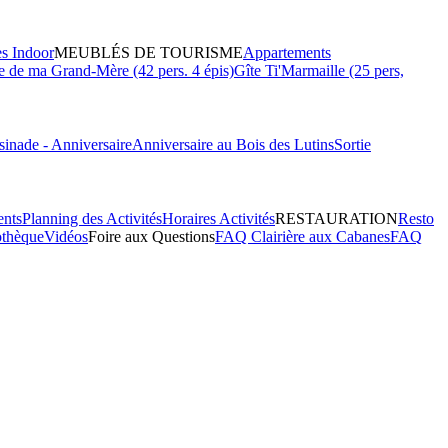
es Indoor
MEUBLÉS DE TOURISME
Appartements
 de ma Grand-Mère (42 pers. 4 épis)
Gîte Ti'Marmaille (25 pers,
inade - Anniversaire
Anniversaire au Bois des Lutins
Sortie
ents
Planning des Activités
Horaires Activités
RESTAURATION
Resto
othèque
Vidéos
Foire aux Questions
FAQ Clairière aux Cabanes
FAQ