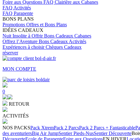
Foire aux Questions
FAQ Clairière aux Cabanes
FAQ Activités
FAQ Parapente
BONS PLANS
Promotions
Offres et Bons Plans
IDÉES CADEAUX
Nuit Insolite à Offrir
Bons Cadeaux Cabanes
Offrez l’Aventure
Bons Cadeaux Activités
Expériences à choisir
Chèques Cadeaux
réserver
MON COMPTE
0
RETOUR
ACTIVITÉS
NOS PACKS
Pack Xtrem
Pack 2 Parcs
Pack 2 Parcs + Fantasticable
Pa
des aventuriers
Big Air Jump
Sentier Pieds-Nus
Sentier Découverte
Bois
Découverte
Ecole de Parapente
Foire aux Questions
EN HIVER
Locati