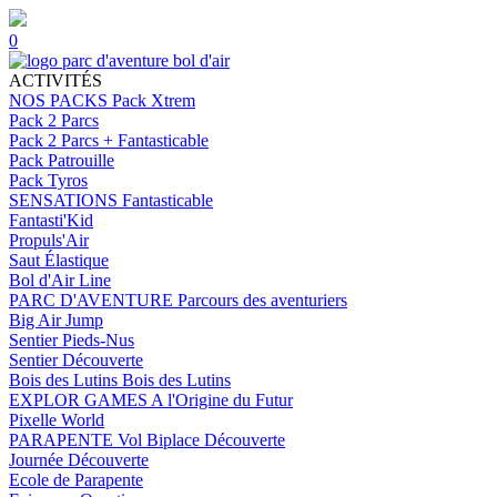
0
ACTIVITÉS
NOS PACKS
Pack Xtrem
Pack 2 Parcs
Pack 2 Parcs + Fantasticable
Pack Patrouille
Pack Tyros
SENSATIONS
Fantasticable
Fantasti'Kid
Propuls'Air
Saut Élastique
Bol d'Air Line
PARC D'AVENTURE
Parcours des aventuriers
Big Air Jump
Sentier Pieds-Nus
Sentier Découverte
Bois des Lutins
Bois des Lutins
EXPLOR GAMES
A l'Origine du Futur
Pixelle World
PARAPENTE
Vol Biplace Découverte
Journée Découverte
Ecole de Parapente