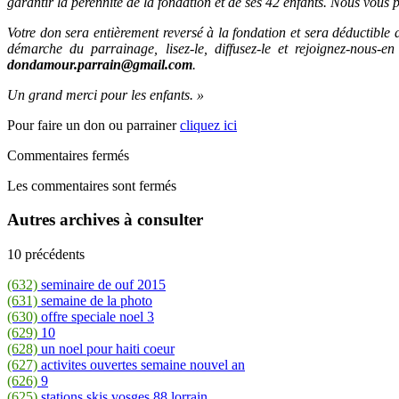
garantir la pérennité de la fondation et de ses 42 enfants. Nous vous
Votre don sera entièrement reversé à la fondation et sera déductibl
démarche du parrainage, lisez-le, diffusez-le et rejoignez-nous-e
dondamour.parrain@gmail.com
.
Un grand merci pour les enfants. »
Pour faire un don ou parrainer
cliquez ici
Commentaires fermés
Les commentaires sont fermés
Autres archives à consulter
10 précédents
(632)
seminaire de ouf 2015
(631)
semaine de la photo
(630)
offre speciale noel 3
(629)
10
(628)
un noel pour haiti coeur
(627)
activites ouvertes semaine nouvel an
(626)
9
(625)
stations skis vosges 88 lorrain