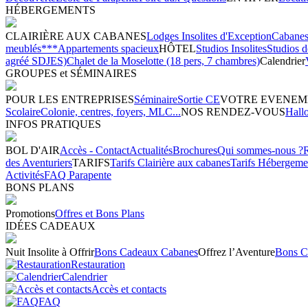
HÉBERGEMENTS
CLAIRIÈRE AUX CABANES
Lodges Insolites d'Exception
Cabanes 
meublés***
Appartements spacieux
HÔTEL
Studios Insolites
Studios 
agréé SDJES)
Chalet de la Moselotte (18 pers, 7 chambres)
Calendrier
GROUPES et SÉMINAIRES
POUR LES ENTREPRISES
Séminaire
Sortie CE
VOTRE EVENEM
Scolaire
Colonie, centres, foyers, MLC...
NOS RENDEZ-VOUS
Hall
INFOS PRATIQUES
BOL D'AIR
Accès - Contact
Actualités
Brochures
Qui sommes-nous ?
des Aventuriers
TARIFS
Tarifs Clairière aux cabanes
Tarifs Hébergeme
Activités
FAQ Parapente
BONS PLANS
Promotions
Offres et Bons Plans
IDÉES CADEAUX
Nuit Insolite à Offrir
Bons Cadeaux Cabanes
Offrez l’Aventure
Bons C
Restauration
Calendrier
Accès et contacts
FAQ