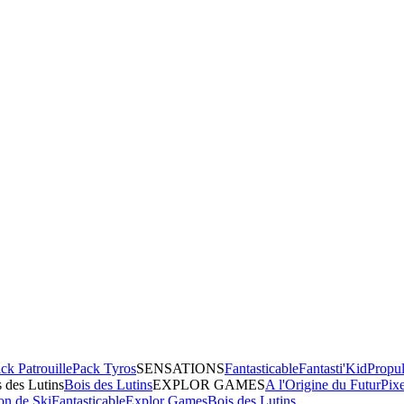
ck Patrouille
Pack Tyros
SENSATIONS
Fantasticable
Fantasti'Kid
Propul
 des Lutins
Bois des Lutins
EXPLOR GAMES
A l'Origine du Futur
Pix
on de Ski
Fantasticable
Explor Games
Bois des Lutins