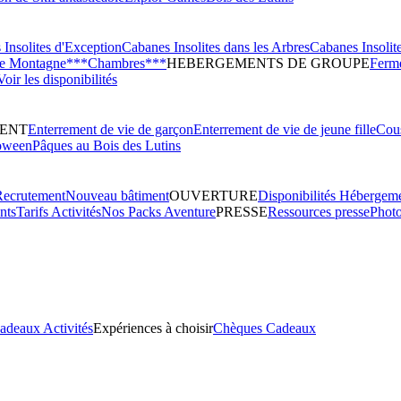
Insolites d'Exception
Cabanes Insolites dans les Arbres
Cabanes Insolit
de Montagne***
Chambres***
HEBERGEMENTS DE GROUPE
Ferme
Voir les disponibilités
ENT
Enterrement de vie de garçon
Enterrement de vie de jeune fille
Cous
oween
Pâques au Bois des Lutins
Recrutement
Nouveau bâtiment
OUVERTURE
Disponibilités Hébergem
nts
Tarifs Activités
Nos Packs Aventure
PRESSE
Ressources presse
Phot
adeaux Activités
Expériences à choisir
Chèques Cadeaux