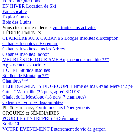
Foire aux Questions
EN HIVER
Location de Ski
Fantasticable
Explor Games
Bois des Lutins
Vous êtes encore indécis ?
voir toutes nos activités
HÉBERGEMENTS
CLAIRIÈRE AUX CABANES
Lodges Insolites d'Exception
Cabanes Insolites d'Exception
Cabanes Insolites dans les Arbres
Cabanes Insolites Indoor
MEUBLÉS DE TOURISME
Appartements meublés***
Appartements spacieux
HÔTEL
Studios Insolites
Studios de Montagne***
Chambres***
HEBERGEMENTS DE GROUPE
Ferme de ma Grand-Mère (42 pers
Gîte Ti'Marmaille (25 pers, agréé SDJES)
Chalet de la Moselotte (18 pers, 7 chambres)
Calendrier
Voir les disponibilités
Plutôt esprit cosy ?
voir tous nos hébergements
GROUPES et SÉMINAIRES
POUR LES ENTREPRISES
Séminaire
Sortie CE
VOTRE EVENEMENT
Enterrement de vie de garçon