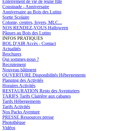
Enterrement de vie de jeune fille
Cousinade - Anniversaire
Anniversaire au Bois des Lutins
Sortie Scolaire
Colonie, centres, foyers, MLC...
NOS RENDEZ-VOUS
Halloween
Pâques au Bois des Lutins
INFOS PRATIQUES
BOL D'AIR
Accès - Contact
Actualités
Brochures
Qui sommes-nous ?
Recrutement
Nouveau bâtiment
OUVERTURE
Disponibilités Hébergements
Planning des Activités
Horaires Activités
RESTAURATION
Resto des Aventuriers
TARIFS
Tarifs Clairière aux cabanes
Tarifs Hébergements
Tarifs Activités
Nos Packs Aventure
PRESSE
Ressources presse
Photothèque
Vidéos