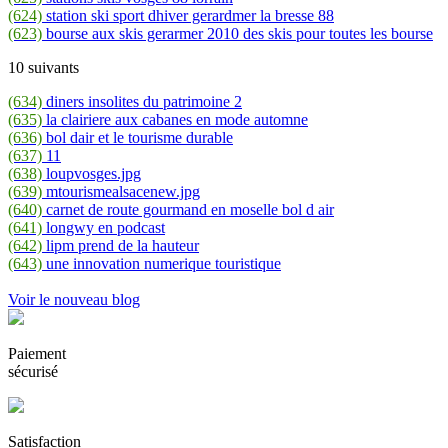
(624)
station ski sport dhiver gerardmer la bresse 88
(623)
bourse aux skis gerarmer 2010 des skis pour toutes les bourse
10 suivants
(634)
diners insolites du patrimoine 2
(635)
la clairiere aux cabanes en mode automne
(636)
bol dair et le tourisme durable
(637)
11
(638)
loupvosges.jpg
(639)
mtourismealsacenew.jpg
(640)
carnet de route gourmand en moselle bol d air
(641)
longwy en podcast
(642)
lipm prend de la hauteur
(643)
une innovation numerique touristique
Voir le nouveau blog
Paiement
sécurisé
Satisfaction