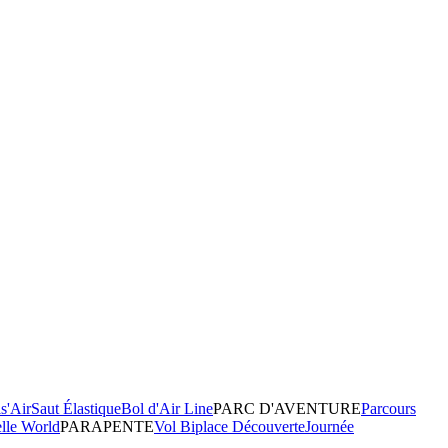
s'Air
Saut Élastique
Bol d'Air Line
PARC D'AVENTURE
Parcours
elle World
PARAPENTE
Vol Biplace Découverte
Journée