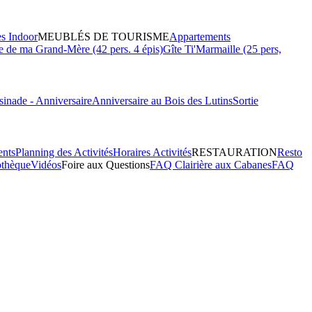
es Indoor
MEUBLÉS DE TOURISME
Appartements
 de ma Grand-Mère (42 pers. 4 épis)
Gîte Ti'Marmaille (25 pers,
inade - Anniversaire
Anniversaire au Bois des Lutins
Sortie
ents
Planning des Activités
Horaires Activités
RESTAURATION
Resto
othèque
Vidéos
Foire aux Questions
FAQ Clairière aux Cabanes
FAQ