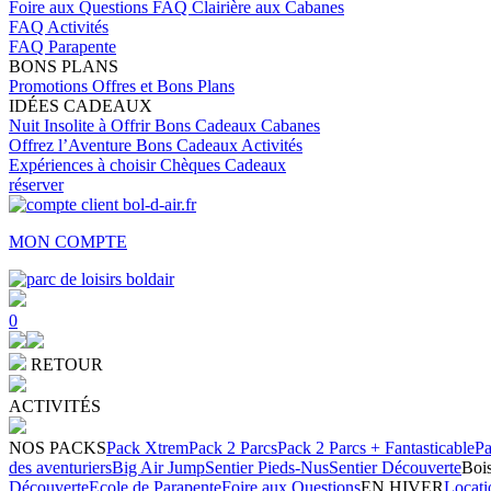
Foire aux Questions
FAQ Clairière aux Cabanes
FAQ Activités
FAQ Parapente
BONS PLANS
Promotions
Offres et Bons Plans
IDÉES CADEAUX
Nuit Insolite à Offrir
Bons Cadeaux Cabanes
Offrez l’Aventure
Bons Cadeaux Activités
Expériences à choisir
Chèques Cadeaux
réserver
MON COMPTE
0
RETOUR
ACTIVITÉS
NOS PACKS
Pack Xtrem
Pack 2 Parcs
Pack 2 Parcs + Fantasticable
Pa
des aventuriers
Big Air Jump
Sentier Pieds-Nus
Sentier Découverte
Bois
Découverte
Ecole de Parapente
Foire aux Questions
EN HIVER
Locati