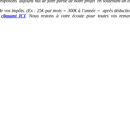
 proposons aujourd’hui de faire partie de notre projet en soutenant un
e de vos impôts. (Ex : 25€ par mois = 300€ à l’année = après déduction
n
cliquant ICI
. Nous restons à votre écoute pour toutes vos rem