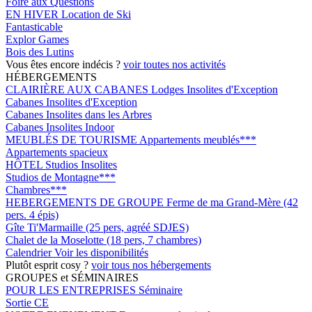
Foire aux Questions
EN HIVER
Location de Ski
Fantasticable
Explor Games
Bois des Lutins
Vous êtes encore indécis ?
voir toutes nos activités
HÉBERGEMENTS
CLAIRIÈRE AUX CABANES
Lodges Insolites d'Exception
Cabanes Insolites d'Exception
Cabanes Insolites dans les Arbres
Cabanes Insolites Indoor
MEUBLÉS DE TOURISME
Appartements meublés***
Appartements spacieux
HÔTEL
Studios Insolites
Studios de Montagne***
Chambres***
HEBERGEMENTS DE GROUPE
Ferme de ma Grand-Mère (42
pers. 4 épis)
Gîte Ti'Marmaille (25 pers, agréé SDJES)
Chalet de la Moselotte (18 pers, 7 chambres)
Calendrier
Voir les disponibilités
Plutôt esprit cosy ?
voir tous nos hébergements
GROUPES et SÉMINAIRES
POUR LES ENTREPRISES
Séminaire
Sortie CE