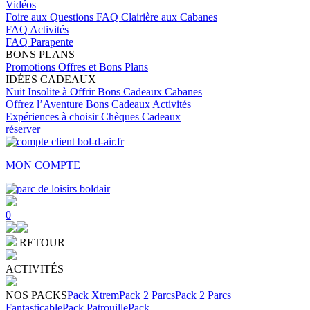
Vidéos
Foire aux Questions
FAQ Clairière aux Cabanes
FAQ Activités
FAQ Parapente
BONS PLANS
Promotions
Offres et Bons Plans
IDÉES CADEAUX
Nuit Insolite à Offrir
Bons Cadeaux Cabanes
Offrez l’Aventure
Bons Cadeaux Activités
Expériences à choisir
Chèques Cadeaux
réserver
MON COMPTE
0
RETOUR
ACTIVITÉS
NOS PACKS
Pack Xtrem
Pack 2 Parcs
Pack 2 Parcs +
Fantasticable
Pack Patrouille
Pack