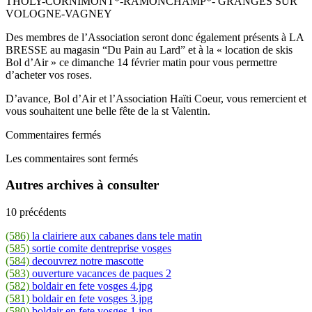
THOLY-CORNIMONT*-RAMONCHAMP*- GRANGES SUR
VOLOGNE-VAGNEY
Des membres de l’Association seront donc également présents à LA
BRESSE au magasin “Du Pain au Lard” et à la « location de skis
Bol d’Air » ce dimanche 14 février matin pour vous permettre
d’acheter vos roses.
D’avance, Bol d’Air et l’Association Haïti Coeur, vous remercient et
vous souhaitent une belle fête de la st Valentin.
Commentaires fermés
Les commentaires sont fermés
Autres archives à consulter
10 précédents
(586)
la clairiere aux cabanes dans tele matin
(585)
sortie comite dentreprise vosges
(584)
decouvrez notre mascotte
(583)
ouverture vacances de paques 2
(582)
boldair en fete vosges 4.jpg
(581)
boldair en fete vosges 3.jpg
(580)
boldair en fete vosges 1.jpg