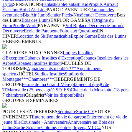
Tyros
SENSATIONS
Fantasticable
Fantasti'Kid
Propuls'Air
Saut
Élastique
Bol d'Air Line
PARC D'AVENTURE
Parcours des
aventuriers
Big Air Jump
Sentier Pieds-Nus
Sentier Découverte
Bois
des Lutins
Bois des Lutins
EXPLOR GAMES
A l'Origine du
Futur
Pixelle World
PARAPENTE
Vol Biplace Découverte
Journée
Découverte
Ecole de Parapente
Foire aux Questions
EN
HIVER
Location de Ski
Fantasticable
Explor Games
Bois des Lutins
HÉBERGEMENTS
CLAIRIÈRE AUX CABANES
Lodges Insolites
d'Exception
Cabanes Insolites d'Exception
Cabanes Insolites dans les
Arbres
Cabanes Insolites Indoor
MEUBLÉS DE
TOURISME
Appartements meublés***
Appartements
spacieux
HÔTEL
Studios Insolites
Studios de
Montagne***
Chambres***
HEBERGEMENTS DE
GROUPE
Ferme de ma Grand-Mère (42 pers. 4 épis)
Gîte
Ti'Marmaille (25 pers, agréé SDJES)
Chalet de la Moselotte (18 pers,
7 chambres)
Calendrier
Voir les disponibilités
GROUPES et SÉMINAIRES
POUR LES ENTREPRISES
Séminaire
Sortie CE
VOTRE
EVENEMENT
Enterrement de vie de garçon
Enterrement de vie de
jeune fille
Cousinade - Anniversaire
Anniversaire au Bois des
Lutins
Sortie Scolaire
Colonie, centres, foyers, MLC...
NOS