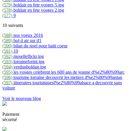
(579)
boldair en fete vosges 5.jpg
(578)
boldair en fete vosges 2.jpg
(577)
9
10 suivants
(588)
nos voeux 2016
(589)
bol d air sur tf1
(590)
bilan du noel pour haiti coeur
(591)
10
(592)
moselleflickr.jpg
(593)
lorraineformi.jpg
(594)
verdunboldair.jpg
(595)
les vosges celebrent les 600 ans de jeanne d%e2%80%99arc
(596)
tourisme lorraine decouvrir les metiers d%e2%80%99antan
(597)
itineraires touristiquesl%e2%80%99alsace a decouvrir sans
voiture
Voir le nouveau blog
Paiement
sécurisé