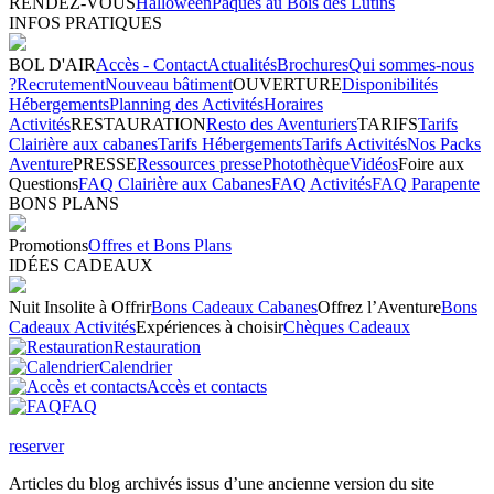
RENDEZ-VOUS
Halloween
Pâques au Bois des Lutins
INFOS PRATIQUES
BOL D'AIR
Accès - Contact
Actualités
Brochures
Qui sommes-nous
?
Recrutement
Nouveau bâtiment
OUVERTURE
Disponibilités
Hébergements
Planning des Activités
Horaires
Activités
RESTAURATION
Resto des Aventuriers
TARIFS
Tarifs
Clairière aux cabanes
Tarifs Hébergements
Tarifs Activités
Nos Packs
Aventure
PRESSE
Ressources presse
Photothèque
Vidéos
Foire aux
Questions
FAQ Clairière aux Cabanes
FAQ Activités
FAQ Parapente
BONS PLANS
Promotions
Offres et Bons Plans
IDÉES CADEAUX
Nuit Insolite à Offrir
Bons Cadeaux Cabanes
Offrez l’Aventure
Bons
Cadeaux Activités
Expériences à choisir
Chèques Cadeaux
Restauration
Calendrier
Accès et contacts
FAQ
reserver
Articles du blog archivés issus d’une ancienne version du site