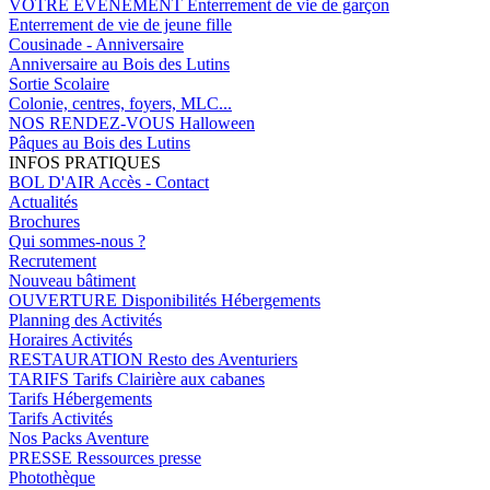
VOTRE EVENEMENT
Enterrement de vie de garçon
Enterrement de vie de jeune fille
Cousinade - Anniversaire
Anniversaire au Bois des Lutins
Sortie Scolaire
Colonie, centres, foyers, MLC...
NOS RENDEZ-VOUS
Halloween
Pâques au Bois des Lutins
INFOS PRATIQUES
BOL D'AIR
Accès - Contact
Actualités
Brochures
Qui sommes-nous ?
Recrutement
Nouveau bâtiment
OUVERTURE
Disponibilités Hébergements
Planning des Activités
Horaires Activités
RESTAURATION
Resto des Aventuriers
TARIFS
Tarifs Clairière aux cabanes
Tarifs Hébergements
Tarifs Activités
Nos Packs Aventure
PRESSE
Ressources presse
Photothèque