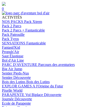
0
ACTIVITÉS
NOS PACKS
Pack Xtrem
Pack 2 Parcs
Pack 2 Parcs + Fantasticable
Pack Patrouille
Pack Tyros
SENSATIONS
Fantasticable
Fantasti'Kid
Propuls'Air
Saut Élastique
Bol d'Air Line
PARC D'AVENTURE
Parcours des aventuriers
Big Air Jump
Sentier Pieds-Nus
Sentier Découverte
Bois des Lutins
Bois des Lutins
EXPLOR GAMES
A l'Origine du Futur
Pixelle World
PARAPENTE
Vol Biplace Découverte
Journée Découverte
Ecole de Parapente