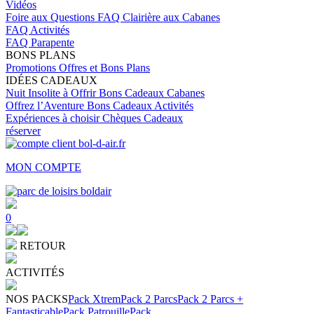
Vidéos
Foire aux Questions
FAQ Clairière aux Cabanes
FAQ Activités
FAQ Parapente
BONS PLANS
Promotions
Offres et Bons Plans
IDÉES CADEAUX
Nuit Insolite à Offrir
Bons Cadeaux Cabanes
Offrez l’Aventure
Bons Cadeaux Activités
Expériences à choisir
Chèques Cadeaux
réserver
MON COMPTE
0
RETOUR
ACTIVITÉS
NOS PACKS
Pack Xtrem
Pack 2 Parcs
Pack 2 Parcs +
Fantasticable
Pack Patrouille
Pack