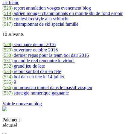
lac blanc
(520)
report annulation vosges evenement blog
(519)
adrien mougel championnats du monde ski de fond espoir
(518)
contest freestyle a la schlucht
(517)
championnat de ski special famille
10 suivants
(528)
seminaire de ouf 2016
(529)
ouverture octobre 2016
(530)
dernier repas pour la team bol dair 2016
(531)
quand le reel rencontre le virtuel
(532)
grand jeu de lete
(533)
retour sur bol dair en fete
(534)
bol dair en fete le 14 juillet
(535)
9
(536)
un nouveau tunnel dans le massif vosgien
(537)
strategie numerique gagnante
Voir le nouveau blog
Paiement
sécurisé