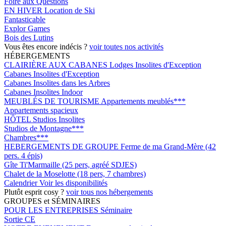
Foire aux Questions
EN HIVER
Location de Ski
Fantasticable
Explor Games
Bois des Lutins
Vous êtes encore indécis ?
voir toutes nos activités
HÉBERGEMENTS
CLAIRIÈRE AUX CABANES
Lodges Insolites d'Exception
Cabanes Insolites d'Exception
Cabanes Insolites dans les Arbres
Cabanes Insolites Indoor
MEUBLÉS DE TOURISME
Appartements meublés***
Appartements spacieux
HÔTEL
Studios Insolites
Studios de Montagne***
Chambres***
HEBERGEMENTS DE GROUPE
Ferme de ma Grand-Mère (42
pers. 4 épis)
Gîte Ti'Marmaille (25 pers, agréé SDJES)
Chalet de la Moselotte (18 pers, 7 chambres)
Calendrier
Voir les disponibilités
Plutôt esprit cosy ?
voir tous nos hébergements
GROUPES et SÉMINAIRES
POUR LES ENTREPRISES
Séminaire
Sortie CE