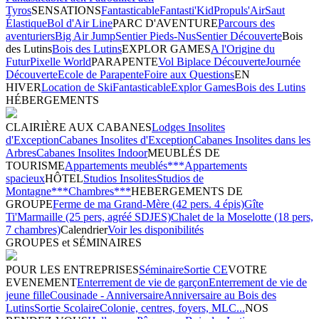
Tyros
SENSATIONS
Fantasticable
Fantasti'Kid
Propuls'Air
Saut
Élastique
Bol d'Air Line
PARC D'AVENTURE
Parcours des
aventuriers
Big Air Jump
Sentier Pieds-Nus
Sentier Découverte
Bois
des Lutins
Bois des Lutins
EXPLOR GAMES
A l'Origine du
Futur
Pixelle World
PARAPENTE
Vol Biplace Découverte
Journée
Découverte
Ecole de Parapente
Foire aux Questions
EN
HIVER
Location de Ski
Fantasticable
Explor Games
Bois des Lutins
HÉBERGEMENTS
CLAIRIÈRE AUX CABANES
Lodges Insolites
d'Exception
Cabanes Insolites d'Exception
Cabanes Insolites dans les
Arbres
Cabanes Insolites Indoor
MEUBLÉS DE
TOURISME
Appartements meublés***
Appartements
spacieux
HÔTEL
Studios Insolites
Studios de
Montagne***
Chambres***
HEBERGEMENTS DE
GROUPE
Ferme de ma Grand-Mère (42 pers. 4 épis)
Gîte
Ti'Marmaille (25 pers, agréé SDJES)
Chalet de la Moselotte (18 pers,
7 chambres)
Calendrier
Voir les disponibilités
GROUPES et SÉMINAIRES
POUR LES ENTREPRISES
Séminaire
Sortie CE
VOTRE
EVENEMENT
Enterrement de vie de garçon
Enterrement de vie de
jeune fille
Cousinade - Anniversaire
Anniversaire au Bois des
Lutins
Sortie Scolaire
Colonie, centres, foyers, MLC...
NOS