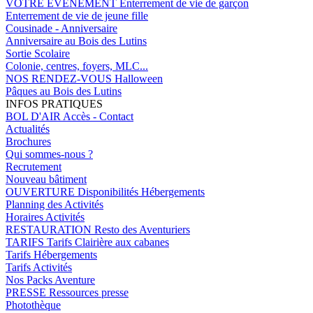
VOTRE EVENEMENT
Enterrement de vie de garçon
Enterrement de vie de jeune fille
Cousinade - Anniversaire
Anniversaire au Bois des Lutins
Sortie Scolaire
Colonie, centres, foyers, MLC...
NOS RENDEZ-VOUS
Halloween
Pâques au Bois des Lutins
INFOS PRATIQUES
BOL D'AIR
Accès - Contact
Actualités
Brochures
Qui sommes-nous ?
Recrutement
Nouveau bâtiment
OUVERTURE
Disponibilités Hébergements
Planning des Activités
Horaires Activités
RESTAURATION
Resto des Aventuriers
TARIFS
Tarifs Clairière aux cabanes
Tarifs Hébergements
Tarifs Activités
Nos Packs Aventure
PRESSE
Ressources presse
Photothèque