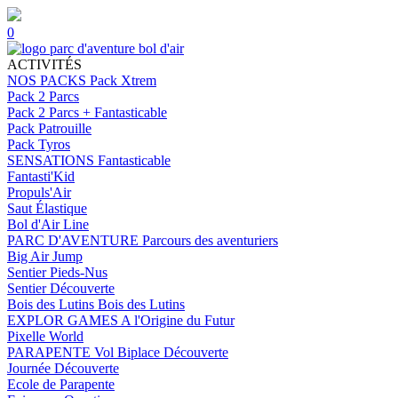
0
ACTIVITÉS
NOS PACKS
Pack Xtrem
Pack 2 Parcs
Pack 2 Parcs + Fantasticable
Pack Patrouille
Pack Tyros
SENSATIONS
Fantasticable
Fantasti'Kid
Propuls'Air
Saut Élastique
Bol d'Air Line
PARC D'AVENTURE
Parcours des aventuriers
Big Air Jump
Sentier Pieds-Nus
Sentier Découverte
Bois des Lutins
Bois des Lutins
EXPLOR GAMES
A l'Origine du Futur
Pixelle World
PARAPENTE
Vol Biplace Découverte
Journée Découverte
Ecole de Parapente