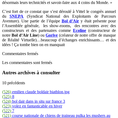
désormais leurs technicités et savoir-faire aux 4 coins du Monde. »
C’est fort de ce constat que s’est déroulé à Vittel le congrès annuel
du
SNEPA
(Syndicat National des Exploitants de Parcours
Aventure). Une partie de l’équipe
Bol d’Air
y était présente pour
l’Assemblée générale, les show-rooms, des rencontres avec des
constructeurs et des partenaires comme
Ecoline
(constructeur de
notre
Bol d’Air Line
) ou
Gorive
(créateur de notre offre de masque
de Réalité Virtuelle)…beaucoup d’échanges enrichissants… et des
idées ! Ça tombe bien on en manquait
Commentaires fermés
Les commentaires sont fermés
Autres archives à consulter
10 précédents
(526)
emilien claude boldair biathlon.jpg
(525)
8
(524)
bol dair dans in situ sur france 3
(523)
volez en fantasticable en hiver
(522)
7
(521)
course nationale de chiens de traineau pulka les mushers au