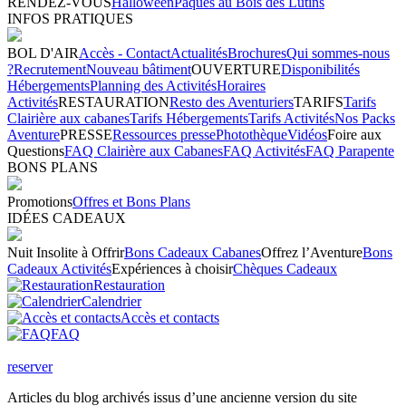
RENDEZ-VOUS
Halloween
Pâques au Bois des Lutins
INFOS PRATIQUES
BOL D'AIR
Accès - Contact
Actualités
Brochures
Qui sommes-nous
?
Recrutement
Nouveau bâtiment
OUVERTURE
Disponibilités
Hébergements
Planning des Activités
Horaires
Activités
RESTAURATION
Resto des Aventuriers
TARIFS
Tarifs
Clairière aux cabanes
Tarifs Hébergements
Tarifs Activités
Nos Packs
Aventure
PRESSE
Ressources presse
Photothèque
Vidéos
Foire aux
Questions
FAQ Clairière aux Cabanes
FAQ Activités
FAQ Parapente
BONS PLANS
Promotions
Offres et Bons Plans
IDÉES CADEAUX
Nuit Insolite à Offrir
Bons Cadeaux Cabanes
Offrez l’Aventure
Bons
Cadeaux Activités
Expériences à choisir
Chèques Cadeaux
Restauration
Calendrier
Accès et contacts
FAQ
reserver
Articles du blog archivés issus d’une ancienne version du site