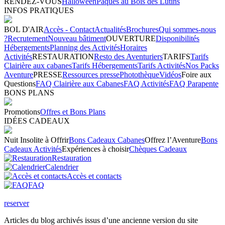
RENDEZ-VOUS
Halloween
Pâques au Bois des Lutins
INFOS PRATIQUES
BOL D'AIR
Accès - Contact
Actualités
Brochures
Qui sommes-nous
?
Recrutement
Nouveau bâtiment
OUVERTURE
Disponibilités
Hébergements
Planning des Activités
Horaires
Activités
RESTAURATION
Resto des Aventuriers
TARIFS
Tarifs
Clairière aux cabanes
Tarifs Hébergements
Tarifs Activités
Nos Packs
Aventure
PRESSE
Ressources presse
Photothèque
Vidéos
Foire aux
Questions
FAQ Clairière aux Cabanes
FAQ Activités
FAQ Parapente
BONS PLANS
Promotions
Offres et Bons Plans
IDÉES CADEAUX
Nuit Insolite à Offrir
Bons Cadeaux Cabanes
Offrez l’Aventure
Bons
Cadeaux Activités
Expériences à choisir
Chèques Cadeaux
Restauration
Calendrier
Accès et contacts
FAQ
reserver
Articles du blog archivés issus d’une ancienne version du site