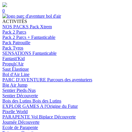
0
ACTIVITÉS
NOS PACKS
Pack Xtrem
Pack 2 Parcs
Pack 2 Parcs + Fantasticable
Pack Patrouille
Pack Tyros
SENSATIONS
Fantasticable
Fantasti'Kid
Propuls'Air
Saut Élastique
Bol d'Air Line
PARC D'AVENTURE
Parcours des aventuriers
Big Air Jump
Sentier Pieds-Nus
Sentier Découverte
Bois des Lutins
Bois des Lutins
EXPLOR GAMES
A l'Origine du Futur
Pixelle World
PARAPENTE
Vol Biplace Découverte
Journée Découverte
Ecole de Parapente