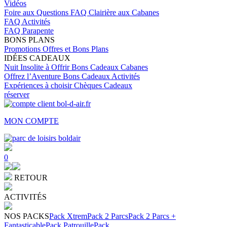
Vidéos
Foire aux Questions
FAQ Clairière aux Cabanes
FAQ Activités
FAQ Parapente
BONS PLANS
Promotions
Offres et Bons Plans
IDÉES CADEAUX
Nuit Insolite à Offrir
Bons Cadeaux Cabanes
Offrez l’Aventure
Bons Cadeaux Activités
Expériences à choisir
Chèques Cadeaux
réserver
MON COMPTE
0
RETOUR
ACTIVITÉS
NOS PACKS
Pack Xtrem
Pack 2 Parcs
Pack 2 Parcs +
Fantasticable
Pack Patrouille
Pack