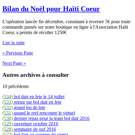
Bilan du Noël pour Haïti Coeur
L'opération lancée fin décembre, consistant à reverser 5€ pour toute
commande passée sur notre boutique en ligne à l'Association Haïti
Coeur, a permis de récolter 1250€
Lire la suite
« Previous Page
Next Page »
Autres archives à consulter
10 précédents
(534)
bol dair en fete le 14 juillet
(533)
retour sur bol dair en fete
(532)
grand jeu de lete
(531)
quand le reel rencontre le virtuel
(530)
dernier repas pour la team bol dair 2016
(529)
ouverture octobre 2016
(528)
seminaire de ouf 2016
(527)
bol dair au congres du snepa