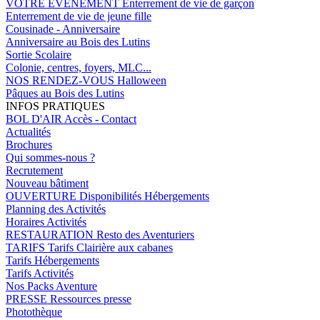
VOTRE EVENEMENT
Enterrement de vie de garçon
Enterrement de vie de jeune fille
Cousinade - Anniversaire
Anniversaire au Bois des Lutins
Sortie Scolaire
Colonie, centres, foyers, MLC...
NOS RENDEZ-VOUS
Halloween
Pâques au Bois des Lutins
INFOS PRATIQUES
BOL D'AIR
Accès - Contact
Actualités
Brochures
Qui sommes-nous ?
Recrutement
Nouveau bâtiment
OUVERTURE
Disponibilités Hébergements
Planning des Activités
Horaires Activités
RESTAURATION
Resto des Aventuriers
TARIFS
Tarifs Clairière aux cabanes
Tarifs Hébergements
Tarifs Activités
Nos Packs Aventure
PRESSE
Ressources presse
Photothèque