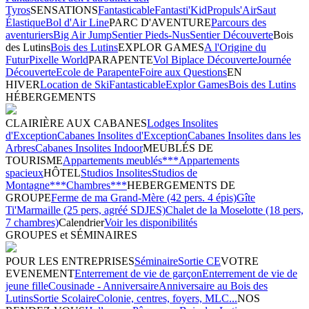
Tyros
SENSATIONS
Fantasticable
Fantasti'Kid
Propuls'Air
Saut
Élastique
Bol d'Air Line
PARC D'AVENTURE
Parcours des
aventuriers
Big Air Jump
Sentier Pieds-Nus
Sentier Découverte
Bois
des Lutins
Bois des Lutins
EXPLOR GAMES
A l'Origine du
Futur
Pixelle World
PARAPENTE
Vol Biplace Découverte
Journée
Découverte
Ecole de Parapente
Foire aux Questions
EN
HIVER
Location de Ski
Fantasticable
Explor Games
Bois des Lutins
HÉBERGEMENTS
CLAIRIÈRE AUX CABANES
Lodges Insolites
d'Exception
Cabanes Insolites d'Exception
Cabanes Insolites dans les
Arbres
Cabanes Insolites Indoor
MEUBLÉS DE
TOURISME
Appartements meublés***
Appartements
spacieux
HÔTEL
Studios Insolites
Studios de
Montagne***
Chambres***
HEBERGEMENTS DE
GROUPE
Ferme de ma Grand-Mère (42 pers. 4 épis)
Gîte
Ti'Marmaille (25 pers, agréé SDJES)
Chalet de la Moselotte (18 pers,
7 chambres)
Calendrier
Voir les disponibilités
GROUPES et SÉMINAIRES
POUR LES ENTREPRISES
Séminaire
Sortie CE
VOTRE
EVENEMENT
Enterrement de vie de garçon
Enterrement de vie de
jeune fille
Cousinade - Anniversaire
Anniversaire au Bois des
Lutins
Sortie Scolaire
Colonie, centres, foyers, MLC...
NOS