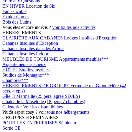
Foire aux Questions
EN HIVER
Location de Ski
Fantasticable
Explor Games
Bois des Lutins
Vous êtes encore indécis ?
voir toutes nos activités
HÉBERGEMENTS
CLAIRIÈRE AUX CABANES
Lodges Insolites d'Exception
Cabanes Insolites d'Exception
Cabanes Insolites dans les Arbres
Cabanes Insolites Indoor
MEUBLÉS DE TOURISME
Appartements meublés***
Appartements spacieux
HÔTEL
Studios Insolites
Studios de Montagne***
Chambres***
HEBERGEMENTS DE GROUPE
Ferme de ma Grand-Mère (42
pers. 4 épis)
Gîte Ti'Marmaille (25 pers, agréé SDJES)
Chalet de la Moselotte (18 pers, 7 chambres)
Calendrier
Voir les disponibilités
Plutôt esprit cosy ?
voir tous nos hébergements
GROUPES et SÉMINAIRES
POUR LES ENTREPRISES
Séminaire
Sortie CE