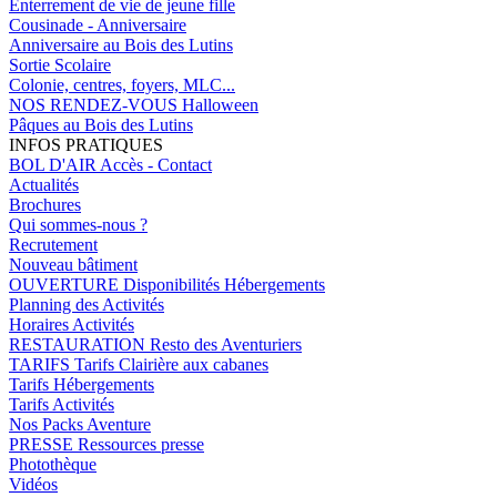
Enterrement de vie de jeune fille
Cousinade - Anniversaire
Anniversaire au Bois des Lutins
Sortie Scolaire
Colonie, centres, foyers, MLC...
NOS RENDEZ-VOUS
Halloween
Pâques au Bois des Lutins
INFOS PRATIQUES
BOL D'AIR
Accès - Contact
Actualités
Brochures
Qui sommes-nous ?
Recrutement
Nouveau bâtiment
OUVERTURE
Disponibilités Hébergements
Planning des Activités
Horaires Activités
RESTAURATION
Resto des Aventuriers
TARIFS
Tarifs Clairière aux cabanes
Tarifs Hébergements
Tarifs Activités
Nos Packs Aventure
PRESSE
Ressources presse
Photothèque
Vidéos