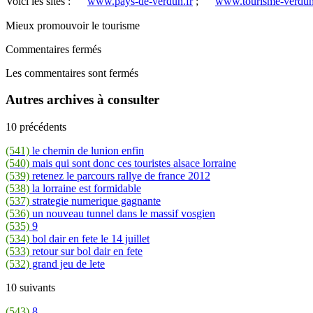
Voici les sites :
www.pays-de-verdun.fr
;
www.tourisme-verdun
Mieux promouvoir le tourisme
Commentaires fermés
Les commentaires sont fermés
Autres archives à consulter
10 précédents
(541)
le chemin de lunion enfin
(540)
mais qui sont donc ces touristes alsace lorraine
(539)
retenez le parcours rallye de france 2012
(538)
la lorraine est formidable
(537)
strategie numerique gagnante
(536)
un nouveau tunnel dans le massif vosgien
(535)
9
(534)
bol dair en fete le 14 juillet
(533)
retour sur bol dair en fete
(532)
grand jeu de lete
10 suivants
(543)
8