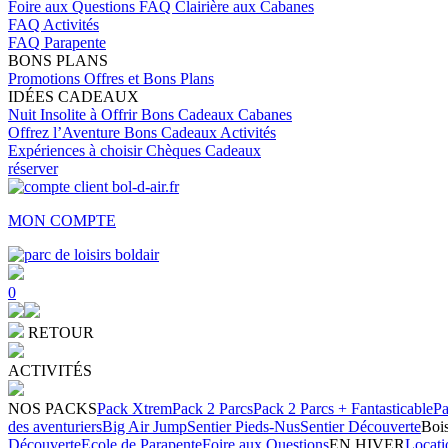
Foire aux Questions
FAQ Clairière aux Cabanes
FAQ Activités
FAQ Parapente
BONS PLANS
Promotions
Offres et Bons Plans
IDÉES CADEAUX
Nuit Insolite à Offrir
Bons Cadeaux Cabanes
Offrez l’Aventure
Bons Cadeaux Activités
Expériences à choisir
Chèques Cadeaux
réserver
MON COMPTE
0
RETOUR
ACTIVITÉS
NOS PACKS
Pack Xtrem
Pack 2 Parcs
Pack 2 Parcs + Fantasticable
Pa
des aventuriers
Big Air Jump
Sentier Pieds-Nus
Sentier Découverte
Bois
Découverte
Ecole de Parapente
Foire aux Questions
EN HIVER
Locati