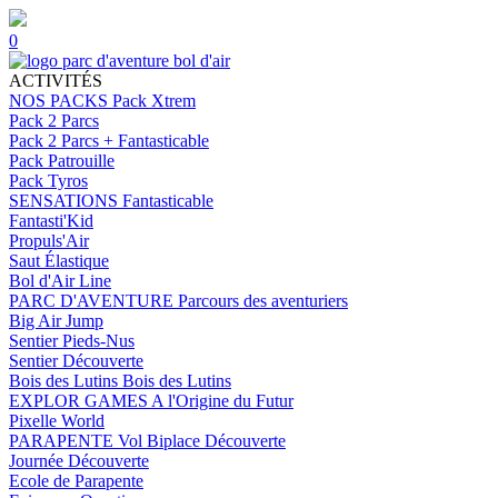
0
ACTIVITÉS
NOS PACKS
Pack Xtrem
Pack 2 Parcs
Pack 2 Parcs + Fantasticable
Pack Patrouille
Pack Tyros
SENSATIONS
Fantasticable
Fantasti'Kid
Propuls'Air
Saut Élastique
Bol d'Air Line
PARC D'AVENTURE
Parcours des aventuriers
Big Air Jump
Sentier Pieds-Nus
Sentier Découverte
Bois des Lutins
Bois des Lutins
EXPLOR GAMES
A l'Origine du Futur
Pixelle World
PARAPENTE
Vol Biplace Découverte
Journée Découverte
Ecole de Parapente