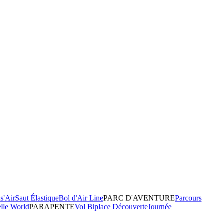
s'Air
Saut Élastique
Bol d'Air Line
PARC D'AVENTURE
Parcours
elle World
PARAPENTE
Vol Biplace Découverte
Journée