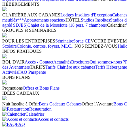
HÉBERGEMENTS
CLAIRIÈRE AUX CABANES
Lodges Insolites d'Exception
Cabanes 
meublés***
Appartements spacieux
HÔTEL
Studios Insolites
Studios 
agréé SDJES)
Chalet de la Moselotte (18 pers, 7 chambres)
Calendrier
GROUPES et SÉMINAIRES
POUR LES ENTREPRISES
Séminaire
Sortie CE
VOTRE EVENEM
Scolaire
Colonie, centres, foyers, MLC...
NOS RENDEZ-VOUS
Hall
INFOS PRATIQUES
BOL D'AIR
Accès - Contact
Actualités
Brochures
Qui sommes-nous ?
des Aventuriers
TARIFS
Tarifs Clairière aux cabanes
Tarifs Hébergeme
Activités
FAQ Parapente
BONS PLANS
Promotions
Offres et Bons Plans
IDÉES CADEAUX
Nuit Insolite à Offrir
Bons Cadeaux Cabanes
Offrez l’Aventure
Bons C
Restauration
Calendrier
Accès et contacts
FAQ