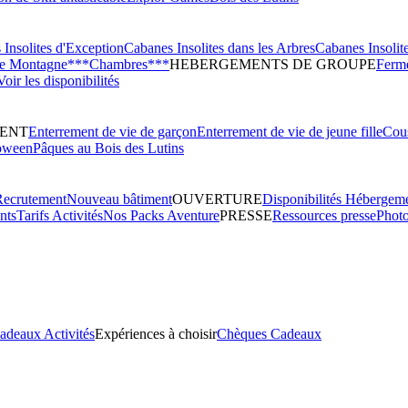
Insolites d'Exception
Cabanes Insolites dans les Arbres
Cabanes Insolit
de Montagne***
Chambres***
HEBERGEMENTS DE GROUPE
Ferme
Voir les disponibilités
ENT
Enterrement de vie de garçon
Enterrement de vie de jeune fille
Cous
oween
Pâques au Bois des Lutins
Recrutement
Nouveau bâtiment
OUVERTURE
Disponibilités Hébergem
nts
Tarifs Activités
Nos Packs Aventure
PRESSE
Ressources presse
Phot
adeaux Activités
Expériences à choisir
Chèques Cadeaux