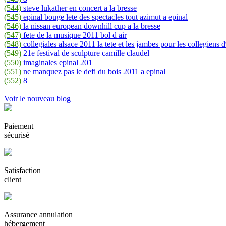
(544)
steve lukather en concert a la bresse
(545)
epinal bouge lete des spectacles tout azimut a epinal
(546)
la nissan european downhill cup a la bresse
(547)
fete de la musique 2011 bol d air
(548)
collegiales alsace 2011 la tete et les jambes pour les collegi
(549)
21e festival de sculpture camille claudel
(550)
imaginales epinal 201
(551)
ne manquez pas le defi du bois 2011 a epinal
(552)
8
Voir le nouveau blog
Paiement
sécurisé
Satisfaction
client
Assurance annulation
hébergement