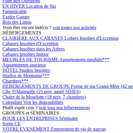
Foire aux Questions
EN HIVER
Location de Ski
Fantasticable
Explor Games
Bois des Lutins
Vous êtes encore indécis ?
voir toutes nos activités
HÉBERGEMENTS
CLAIRIÈRE AUX CABANES
Lodges Insolites d'Exception
Cabanes Insolites d'Exception
Cabanes Insolites dans les Arbres
Cabanes Insolites Indoor
MEUBLÉS DE TOURISME
Appartements meublés***
Appartements spacieux
HÔTEL
Studios Insolites
Studios de Montagne***
Chambres***
HEBERGEMENTS DE GROUPE
Ferme de ma Grand-Mère (42 pers
Gîte Ti'Marmaille (25 pers, agréé SDJES)
Chalet de la Moselotte (18 pers, 7 chambres)
Calendrier
Voir les disponibilités
Plutôt esprit cosy ?
voir tous nos hébergements
GROUPES et SÉMINAIRES
POUR LES ENTREPRISES
Séminaire
Sortie CE
VOTRE EVENEMENT
Enterrement de vie de garçon