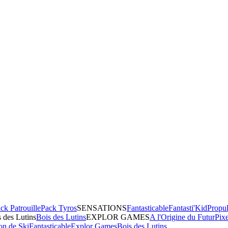
ck Patrouille
Pack Tyros
SENSATIONS
Fantasticable
Fantasti'Kid
Propul
 des Lutins
Bois des Lutins
EXPLOR GAMES
A l'Origine du Futur
Pix
on de Ski
Fantasticable
Explor Games
Bois des Lutins