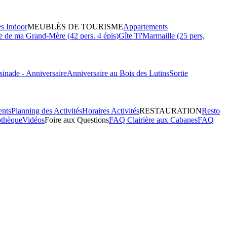
es Indoor
MEUBLÉS DE TOURISME
Appartements
 de ma Grand-Mère (42 pers. 4 épis)
Gîte Ti'Marmaille (25 pers,
inade - Anniversaire
Anniversaire au Bois des Lutins
Sortie
ents
Planning des Activités
Horaires Activités
RESTAURATION
Resto
othèque
Vidéos
Foire aux Questions
FAQ Clairière aux Cabanes
FAQ