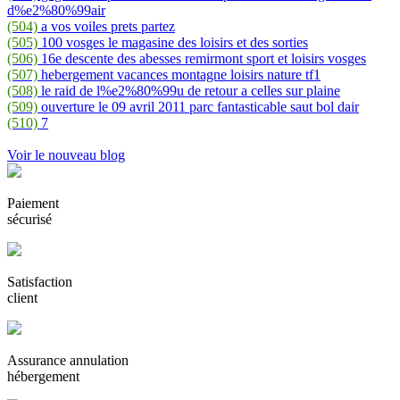
d%e2%80%99air
(504)
a vos voiles prets partez
(505)
100 vosges le magasine des loisirs et des sorties
(506)
16e descente des abesses remirmont sport et loisirs vosges
(507)
hebergement vacances montagne loisirs nature tf1
(508)
le raid de l%e2%80%99u de retour a celles sur plaine
(509)
ouverture le 09 avril 2011 parc fantasticable saut bol dair
(510)
7
Voir le nouveau blog
Paiement
sécurisé
Satisfaction
client
Assurance annulation
hébergement