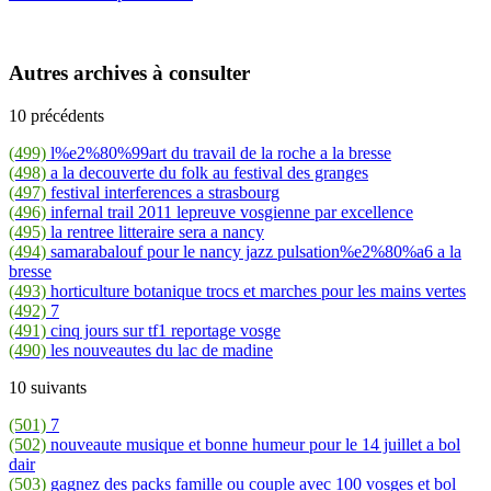
Autres archives à consulter
10 précédents
(499)
l%e2%80%99art du travail de la roche a la bresse
(498)
a la decouverte du folk au festival des granges
(497)
festival interferences a strasbourg
(496)
infernal trail 2011 lepreuve vosgienne par excellence
(495)
la rentree litteraire sera a nancy
(494)
samarabalouf pour le nancy jazz pulsation%e2%80%a6 a la
bresse
(493)
horticulture botanique trocs et marches pour les mains vertes
(492)
7
(491)
cinq jours sur tf1 reportage vosge
(490)
les nouveautes du lac de madine
10 suivants
(501)
7
(502)
nouveaute musique et bonne humeur pour le 14 juillet a bol
dair
(503)
gagnez des packs famille ou couple avec 100 vosges et bol