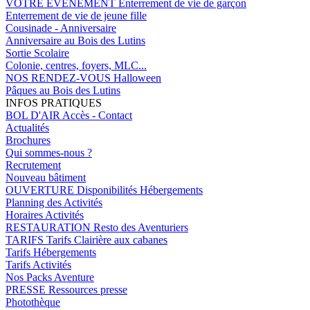
VOTRE EVENEMENT
Enterrement de vie de garçon
Enterrement de vie de jeune fille
Cousinade - Anniversaire
Anniversaire au Bois des Lutins
Sortie Scolaire
Colonie, centres, foyers, MLC...
NOS RENDEZ-VOUS
Halloween
Pâques au Bois des Lutins
INFOS PRATIQUES
BOL D'AIR
Accès - Contact
Actualités
Brochures
Qui sommes-nous ?
Recrutement
Nouveau bâtiment
OUVERTURE
Disponibilités Hébergements
Planning des Activités
Horaires Activités
RESTAURATION
Resto des Aventuriers
TARIFS
Tarifs Clairière aux cabanes
Tarifs Hébergements
Tarifs Activités
Nos Packs Aventure
PRESSE
Ressources presse
Photothèque