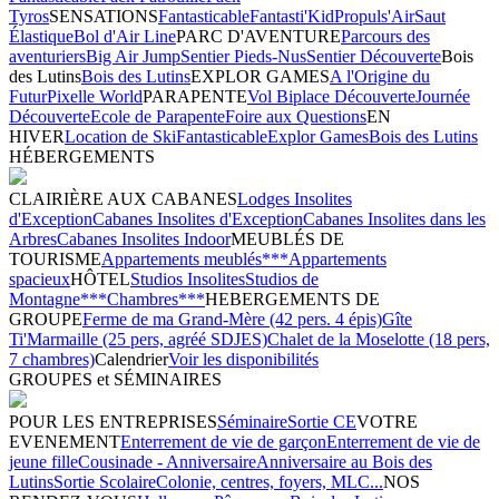
Tyros
SENSATIONS
Fantasticable
Fantasti'Kid
Propuls'Air
Saut
Élastique
Bol d'Air Line
PARC D'AVENTURE
Parcours des
aventuriers
Big Air Jump
Sentier Pieds-Nus
Sentier Découverte
Bois
des Lutins
Bois des Lutins
EXPLOR GAMES
A l'Origine du
Futur
Pixelle World
PARAPENTE
Vol Biplace Découverte
Journée
Découverte
Ecole de Parapente
Foire aux Questions
EN
HIVER
Location de Ski
Fantasticable
Explor Games
Bois des Lutins
HÉBERGEMENTS
CLAIRIÈRE AUX CABANES
Lodges Insolites
d'Exception
Cabanes Insolites d'Exception
Cabanes Insolites dans les
Arbres
Cabanes Insolites Indoor
MEUBLÉS DE
TOURISME
Appartements meublés***
Appartements
spacieux
HÔTEL
Studios Insolites
Studios de
Montagne***
Chambres***
HEBERGEMENTS DE
GROUPE
Ferme de ma Grand-Mère (42 pers. 4 épis)
Gîte
Ti'Marmaille (25 pers, agréé SDJES)
Chalet de la Moselotte (18 pers,
7 chambres)
Calendrier
Voir les disponibilités
GROUPES et SÉMINAIRES
POUR LES ENTREPRISES
Séminaire
Sortie CE
VOTRE
EVENEMENT
Enterrement de vie de garçon
Enterrement de vie de
jeune fille
Cousinade - Anniversaire
Anniversaire au Bois des
Lutins
Sortie Scolaire
Colonie, centres, foyers, MLC...
NOS