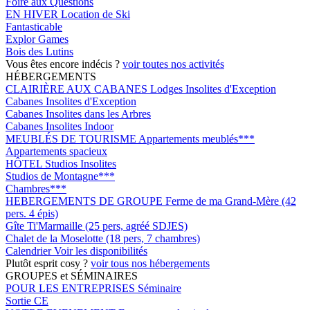
Foire aux Questions
EN HIVER
Location de Ski
Fantasticable
Explor Games
Bois des Lutins
Vous êtes encore indécis ?
voir toutes nos activités
HÉBERGEMENTS
CLAIRIÈRE AUX CABANES
Lodges Insolites d'Exception
Cabanes Insolites d'Exception
Cabanes Insolites dans les Arbres
Cabanes Insolites Indoor
MEUBLÉS DE TOURISME
Appartements meublés***
Appartements spacieux
HÔTEL
Studios Insolites
Studios de Montagne***
Chambres***
HEBERGEMENTS DE GROUPE
Ferme de ma Grand-Mère (42
pers. 4 épis)
Gîte Ti'Marmaille (25 pers, agréé SDJES)
Chalet de la Moselotte (18 pers, 7 chambres)
Calendrier
Voir les disponibilités
Plutôt esprit cosy ?
voir tous nos hébergements
GROUPES et SÉMINAIRES
POUR LES ENTREPRISES
Séminaire
Sortie CE