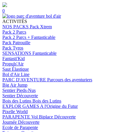
0
ACTIVITÉS
NOS PACKS
Pack Xtrem
Pack 2 Parcs
Pack 2 Parcs + Fantasticable
Pack Patrouille
Pack Tyros
SENSATIONS
Fantasticable
Fantasti'Kid
Propuls'Air
Saut Élastique
Bol d'Air Line
PARC D'AVENTURE
Parcours des aventuriers
Big Air Jump
Sentier Pieds-Nus
Sentier Découverte
Bois des Lutins
Bois des Lutins
EXPLOR GAMES
A l'Origine du Futur
Pixelle World
PARAPENTE
Vol Biplace Découverte
Journée Découverte
Ecole de Parapente