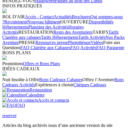
RENDEZ-VOUS
Halloween
Pâques au Bois des Lutins
INFOS PRATIQUES
BOL D'AIR
Accès - Contact
Actualités
Brochures
Qui sommes-nous
?
Recrutement
Nouveau bâtiment
OUVERTURE
Disponibilités
Hébergements
Planning des Activités
Horaires
Activités
RESTAURATION
Resto des Aventuriers
TARIFS
Tarifs
Clairière aux cabanes
Tarifs Hébergements
Tarifs Activités
Nos Packs
Aventure
PRESSE
Ressources presse
Photothèque
Vidéos
Foire aux
Questions
FAQ Clairière aux Cabanes
FAQ Activités
FAQ Parapente
BONS PLANS
Promotions
Offres et Bons Plans
IDÉES CADEAUX
Nuit Insolite à Offrir
Bons Cadeaux Cabanes
Offrez l’Aventure
Bons
Cadeaux Activités
Expériences à choisir
Chèques Cadeaux
Restauration
Calendrier
Accès et contacts
FAQ
reserver
Articles du blog archivés issus d’une ancienne version du site