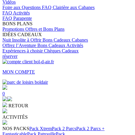
Vidéos
Foire aux Questions
FAQ Clairière aux Cabanes
FAQ Activités
FAQ Parapente
BONS PLANS
Promotions
Offres et Bons Plans
IDÉES CADEAUX
Nuit Insolite à Offrir
Bons Cadeaux Cabanes
Offrez l’Aventure
Bons Cadeaux Activités
Expériences à choisir
Chèques Cadeaux
réserver
MON COMPTE
0
RETOUR
ACTIVITÉS
NOS PACKS
Pack Xtrem
Pack 2 Parcs
Pack 2 Parcs +
Fantasticable
Pack Patrouille
Pack