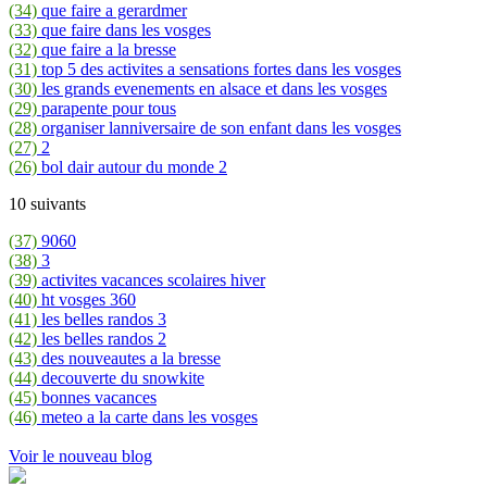
(34)
que faire a gerardmer
(33)
que faire dans les vosges
(32)
que faire a la bresse
(31)
top 5 des activites a sensations fortes dans les vosges
(30)
les grands evenements en alsace et dans les vosges
(29)
parapente pour tous
(28)
organiser lanniversaire de son enfant dans les vosges
(27)
2
(26)
bol dair autour du monde 2
10 suivants
(37)
9060
(38)
3
(39)
activites vacances scolaires hiver
(40)
ht vosges 360
(41)
les belles randos 3
(42)
les belles randos 2
(43)
des nouveautes a la bresse
(44)
decouverte du snowkite
(45)
bonnes vacances
(46)
meteo a la carte dans les vosges
Voir le nouveau blog