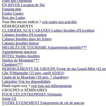
Foire aux Questions
EN HIVER
Location de Ski
Fantasticable
Explor Games
Bois des Lutins
Vous êtes encore indécis ?
voir toutes nos activités
HÉBERGEMENTS
CLAIRIÈRE AUX CABANES
Lodges Insolites d'Exception
Cabanes Insolites d'Exception
Cabanes Insolites dans les Arbres
Cabanes Insolites Indoor
MEUBLÉS DE TOURISME
Appartements meublés***
Appartements spacieux
HÔTEL
Studios Insolites
Studios de Montagne***
Chambres***
HEBERGEMENTS DE GROUPE
Ferme de ma Grand-Mère (42 pers
Gîte Ti'Marmaille (25 pers, agréé SDJES)
Chalet de la Moselotte (18 pers, 7 chambres)
Calendrier
Voir les disponibilités
Plutôt esprit cosy ?
voir tous nos hébergements
GROUPES et SÉMINAIRES
POUR LES ENTREPRISES
Séminaire
Sortie CE
VOTRE EVENEMENT
Enterrement de vie de garçon