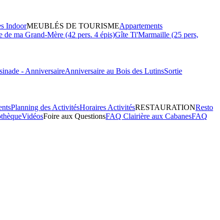
es Indoor
MEUBLÉS DE TOURISME
Appartements
 de ma Grand-Mère (42 pers. 4 épis)
Gîte Ti'Marmaille (25 pers,
inade - Anniversaire
Anniversaire au Bois des Lutins
Sortie
ents
Planning des Activités
Horaires Activités
RESTAURATION
Resto
othèque
Vidéos
Foire aux Questions
FAQ Clairière aux Cabanes
FAQ