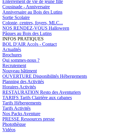
Enterrement de vie de jeune fille
Cousinade - Anniversaire
Anniversaire au Bois des Lutins
Sortie Scolaire
Colonie, centres, foyers, MLC...
NOS RENDEZ-VOUS
Halloween
Pâques au Bois des Lutins
INFOS PRATIQUES
BOL D'AIR
Accès - Contact
Actualités
Brochures
Qui sommes-nous ?
Recrutement
Nouveau bâtiment
OUVERTURE
Disponibilités Hébergements
Planning des Activités
Horaires Activités
RESTAURATION
Resto des Aventuriers
TARIFS
Tarifs Clairière aux cabanes
Tarifs Hébergements
Tarifs Activités
Nos Packs Aventure
PRESSE
Ressources presse
Photothèque
Vidéos