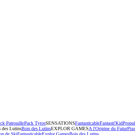
ck Patrouille
Pack Tyros
SENSATIONS
Fantasticable
Fantasti'Kid
Propul
 des Lutins
Bois des Lutins
EXPLOR GAMES
A l'Origine du Futur
Pix
on de Ski
Fantasticable
Explor Games
Bois des Lutins