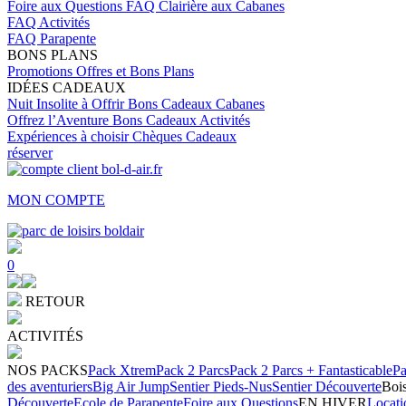
Foire aux Questions
FAQ Clairière aux Cabanes
FAQ Activités
FAQ Parapente
BONS PLANS
Promotions
Offres et Bons Plans
IDÉES CADEAUX
Nuit Insolite à Offrir
Bons Cadeaux Cabanes
Offrez l’Aventure
Bons Cadeaux Activités
Expériences à choisir
Chèques Cadeaux
réserver
MON COMPTE
0
RETOUR
ACTIVITÉS
NOS PACKS
Pack Xtrem
Pack 2 Parcs
Pack 2 Parcs + Fantasticable
Pa
des aventuriers
Big Air Jump
Sentier Pieds-Nus
Sentier Découverte
Bois
Découverte
Ecole de Parapente
Foire aux Questions
EN HIVER
Locati