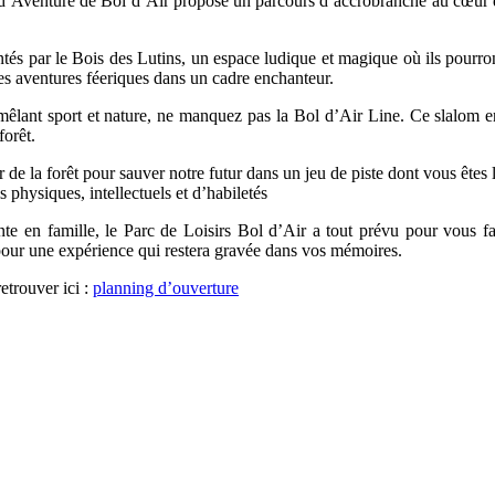
 d’Aventure de Bol d’Air propose un parcours d’accrobranche au cœur de l
tés par le Bois des Lutins, un espace ludique et magique où ils pourront
 des aventures féeriques dans un cadre enchanteur.
ant sport et nature, ne manquez pas la Bol d’Air Line. Ce slalom entre
forêt.
r de la forêt pour sauver notre futur dans un jeu de piste dont vous ête
 physiques, intellectuels et d’habiletés
e en famille, le Parc de Loisirs Bol d’Air a tout prévu pour vous 
 pour une expérience qui restera gravée dans vos mémoires.
etrouver ici :
planning d’ouverture