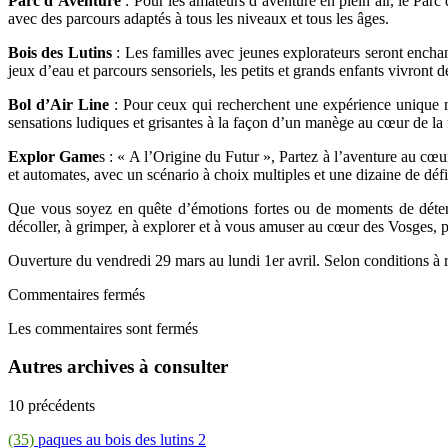
Parc d’Aventure
: Pour les amateurs d’aventure en plein air, le Parc
avec des parcours adaptés à tous les niveaux et tous les âges.
Bois des Lutins
: Les familles avec jeunes explorateurs seront enchan
jeux d’eau et parcours sensoriels, les petits et grands enfants vivront
Bol d’Air Line
: Pour ceux qui recherchent une expérience unique mêl
sensations ludiques et grisantes à la façon d’un manège au cœur de la 
Explor Game
s : « A l’Origine du Futur », Partez à l’aventure au cœu
et automates, avec un scénario à choix multiples et une dizaine de défis
Que vous soyez en quête d’émotions fortes ou de moments de détent
décoller, à grimper, à explorer et à vous amuser au cœur des Vosges,
Ouverture du vendredi 29 mars au lundi 1er avril. Selon conditions à r
Commentaires fermés
Les commentaires sont fermés
Autres archives à consulter
10 précédents
(35)
paques au bois des lutins 2