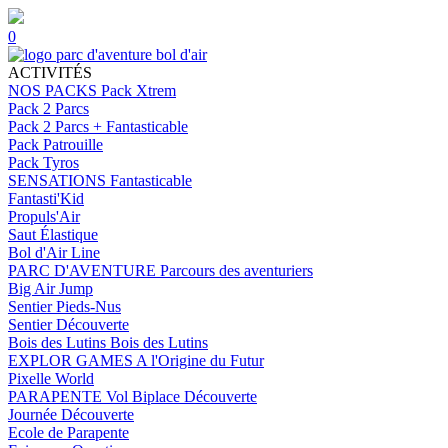
0
ACTIVITÉS
NOS PACKS
Pack Xtrem
Pack 2 Parcs
Pack 2 Parcs + Fantasticable
Pack Patrouille
Pack Tyros
SENSATIONS
Fantasticable
Fantasti'Kid
Propuls'Air
Saut Élastique
Bol d'Air Line
PARC D'AVENTURE
Parcours des aventuriers
Big Air Jump
Sentier Pieds-Nus
Sentier Découverte
Bois des Lutins
Bois des Lutins
EXPLOR GAMES
A l'Origine du Futur
Pixelle World
PARAPENTE
Vol Biplace Découverte
Journée Découverte
Ecole de Parapente