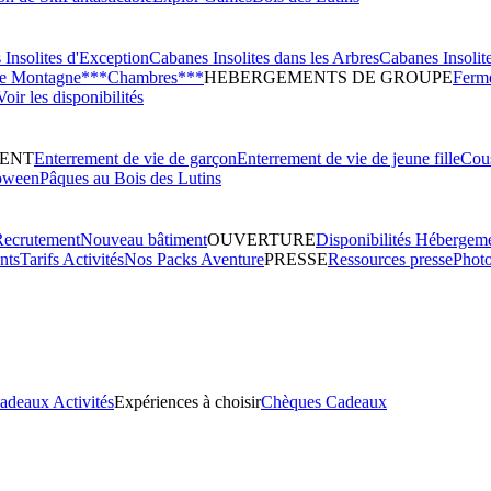
Insolites d'Exception
Cabanes Insolites dans les Arbres
Cabanes Insolit
de Montagne***
Chambres***
HEBERGEMENTS DE GROUPE
Ferme
Voir les disponibilités
ENT
Enterrement de vie de garçon
Enterrement de vie de jeune fille
Cous
oween
Pâques au Bois des Lutins
Recrutement
Nouveau bâtiment
OUVERTURE
Disponibilités Hébergem
nts
Tarifs Activités
Nos Packs Aventure
PRESSE
Ressources presse
Phot
adeaux Activités
Expériences à choisir
Chèques Cadeaux