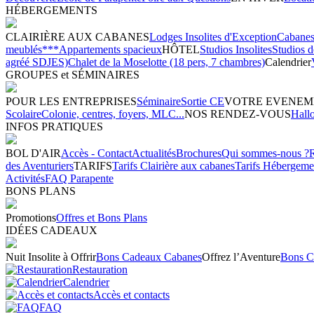
HÉBERGEMENTS
CLAIRIÈRE AUX CABANES
Lodges Insolites d'Exception
Cabanes 
meublés***
Appartements spacieux
HÔTEL
Studios Insolites
Studios 
agréé SDJES)
Chalet de la Moselotte (18 pers, 7 chambres)
Calendrier
GROUPES et SÉMINAIRES
POUR LES ENTREPRISES
Séminaire
Sortie CE
VOTRE EVENEM
Scolaire
Colonie, centres, foyers, MLC...
NOS RENDEZ-VOUS
Hall
INFOS PRATIQUES
BOL D'AIR
Accès - Contact
Actualités
Brochures
Qui sommes-nous ?
des Aventuriers
TARIFS
Tarifs Clairière aux cabanes
Tarifs Hébergeme
Activités
FAQ Parapente
BONS PLANS
Promotions
Offres et Bons Plans
IDÉES CADEAUX
Nuit Insolite à Offrir
Bons Cadeaux Cabanes
Offrez l’Aventure
Bons C
Restauration
Calendrier
Accès et contacts
FAQ