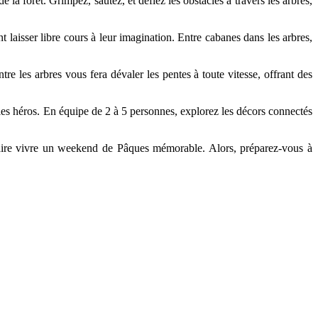
a forêt. Grimpez, sautez, et défiez les obstacles à travers les arbres,
 laisser libre cours à leur imagination. Entre cabanes dans les arbres,
 les arbres vous fera dévaler les pentes à toute vitesse, offrant des
s les héros. En équipe de 2 à 5 personnes, explorez les décors connectés
faire vivre un weekend de Pâques mémorable. Alors, préparez-vous à