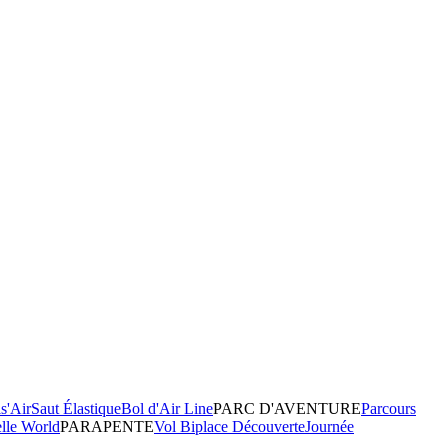
s'Air
Saut Élastique
Bol d'Air Line
PARC D'AVENTURE
Parcours
elle World
PARAPENTE
Vol Biplace Découverte
Journée