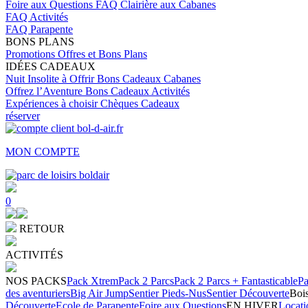
Foire aux Questions
FAQ Clairière aux Cabanes
FAQ Activités
FAQ Parapente
BONS PLANS
Promotions
Offres et Bons Plans
IDÉES CADEAUX
Nuit Insolite à Offrir
Bons Cadeaux Cabanes
Offrez l’Aventure
Bons Cadeaux Activités
Expériences à choisir
Chèques Cadeaux
réserver
MON COMPTE
0
RETOUR
ACTIVITÉS
NOS PACKS
Pack Xtrem
Pack 2 Parcs
Pack 2 Parcs + Fantasticable
Pa
des aventuriers
Big Air Jump
Sentier Pieds-Nus
Sentier Découverte
Bois
Découverte
Ecole de Parapente
Foire aux Questions
EN HIVER
Locati