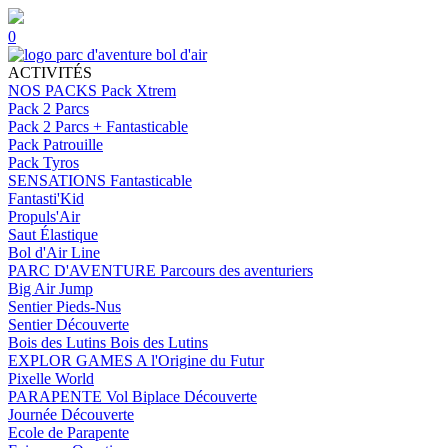
0
ACTIVITÉS
NOS PACKS
Pack Xtrem
Pack 2 Parcs
Pack 2 Parcs + Fantasticable
Pack Patrouille
Pack Tyros
SENSATIONS
Fantasticable
Fantasti'Kid
Propuls'Air
Saut Élastique
Bol d'Air Line
PARC D'AVENTURE
Parcours des aventuriers
Big Air Jump
Sentier Pieds-Nus
Sentier Découverte
Bois des Lutins
Bois des Lutins
EXPLOR GAMES
A l'Origine du Futur
Pixelle World
PARAPENTE
Vol Biplace Découverte
Journée Découverte
Ecole de Parapente