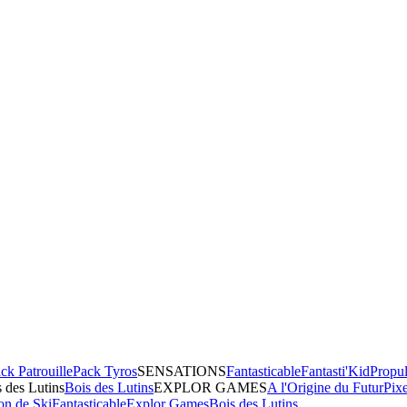
ck Patrouille
Pack Tyros
SENSATIONS
Fantasticable
Fantasti'Kid
Propul
 des Lutins
Bois des Lutins
EXPLOR GAMES
A l'Origine du Futur
Pix
on de Ski
Fantasticable
Explor Games
Bois des Lutins