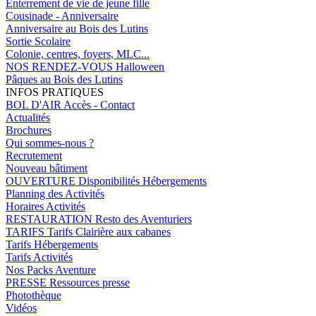
Enterrement de vie de jeune fille
Cousinade - Anniversaire
Anniversaire au Bois des Lutins
Sortie Scolaire
Colonie, centres, foyers, MLC...
NOS RENDEZ-VOUS
Halloween
Pâques au Bois des Lutins
INFOS PRATIQUES
BOL D'AIR
Accès - Contact
Actualités
Brochures
Qui sommes-nous ?
Recrutement
Nouveau bâtiment
OUVERTURE
Disponibilités Hébergements
Planning des Activités
Horaires Activités
RESTAURATION
Resto des Aventuriers
TARIFS
Tarifs Clairière aux cabanes
Tarifs Hébergements
Tarifs Activités
Nos Packs Aventure
PRESSE
Ressources presse
Photothèque
Vidéos