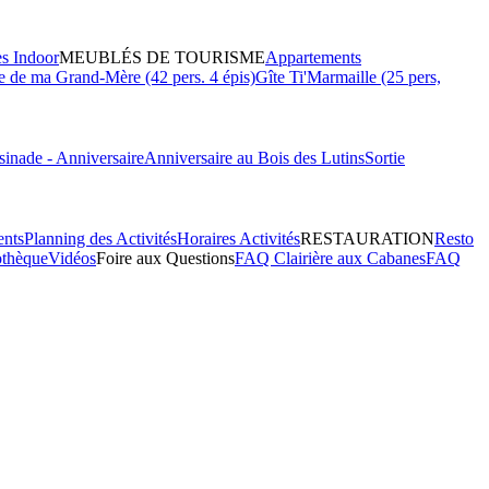
es Indoor
MEUBLÉS DE TOURISME
Appartements
 de ma Grand-Mère (42 pers. 4 épis)
Gîte Ti'Marmaille (25 pers,
inade - Anniversaire
Anniversaire au Bois des Lutins
Sortie
ents
Planning des Activités
Horaires Activités
RESTAURATION
Resto
othèque
Vidéos
Foire aux Questions
FAQ Clairière aux Cabanes
FAQ