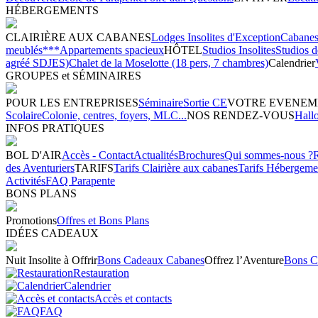
HÉBERGEMENTS
CLAIRIÈRE AUX CABANES
Lodges Insolites d'Exception
Cabanes 
meublés***
Appartements spacieux
HÔTEL
Studios Insolites
Studios 
agréé SDJES)
Chalet de la Moselotte (18 pers, 7 chambres)
Calendrier
GROUPES et SÉMINAIRES
POUR LES ENTREPRISES
Séminaire
Sortie CE
VOTRE EVENEM
Scolaire
Colonie, centres, foyers, MLC...
NOS RENDEZ-VOUS
Hall
INFOS PRATIQUES
BOL D'AIR
Accès - Contact
Actualités
Brochures
Qui sommes-nous ?
des Aventuriers
TARIFS
Tarifs Clairière aux cabanes
Tarifs Hébergeme
Activités
FAQ Parapente
BONS PLANS
Promotions
Offres et Bons Plans
IDÉES CADEAUX
Nuit Insolite à Offrir
Bons Cadeaux Cabanes
Offrez l’Aventure
Bons C
Restauration
Calendrier
Accès et contacts
FAQ