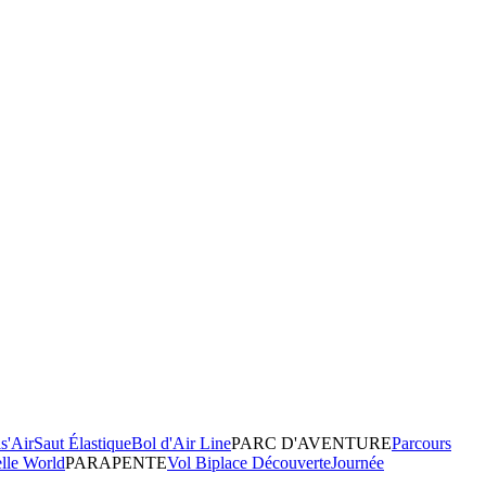
s'Air
Saut Élastique
Bol d'Air Line
PARC D'AVENTURE
Parcours
elle World
PARAPENTE
Vol Biplace Découverte
Journée