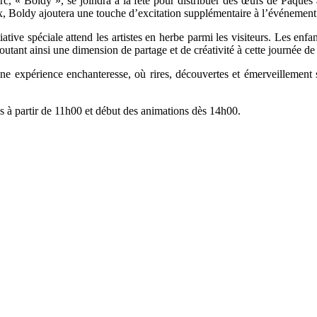
rc, « Boldy », se joindra à la fête pour distribuer des œufs de Pâques au
x, Boldy ajoutera une touche d’excitation supplémentaire à l’événement
ative spéciale attend les artistes en herbe parmi les visiteurs. Les enfan
outant ainsi une dimension de partage et de créativité à cette journée de
e expérience enchanteresse, où rires, découvertes et émerveillement 
à partir de 11h00 et début des animations dès 14h00.