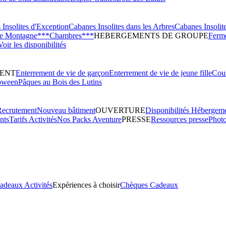
Insolites d'Exception
Cabanes Insolites dans les Arbres
Cabanes Insolit
de Montagne***
Chambres***
HEBERGEMENTS DE GROUPE
Ferme
Voir les disponibilités
ENT
Enterrement de vie de garçon
Enterrement de vie de jeune fille
Cous
oween
Pâques au Bois des Lutins
Recrutement
Nouveau bâtiment
OUVERTURE
Disponibilités Hébergem
nts
Tarifs Activités
Nos Packs Aventure
PRESSE
Ressources presse
Phot
adeaux Activités
Expériences à choisir
Chèques Cadeaux