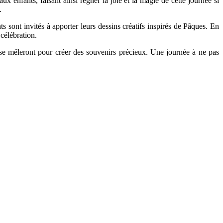
x enfants, faisant ainsi régner la joie et la magie de cette journée si
.
ts sont invités à apporter leurs dessins créatifs inspirés de Pâques. En
 célébration.
se mêleront pour créer des souvenirs précieux. Une journée à ne pas