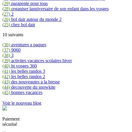
(29)
parapente pour tous
(28)
organiser lanniversaire de son enfant dans les vosges
(27)
2
(26)
bol dair autour du monde 2
(25)
chez bol dair
10 suivants
(36)
aventures a paques
(37)
9060
(38)
3
(39)
activites vacances scolaires hiver
(40)
ht vosges 360
(41)
les belles randos 3
(42)
les belles randos 2
(43)
des nouveautes a la bresse
(44)
decouverte du snowkite
(45)
bonnes vacances
Voir le nouveau blog
Paiement
sécurisé