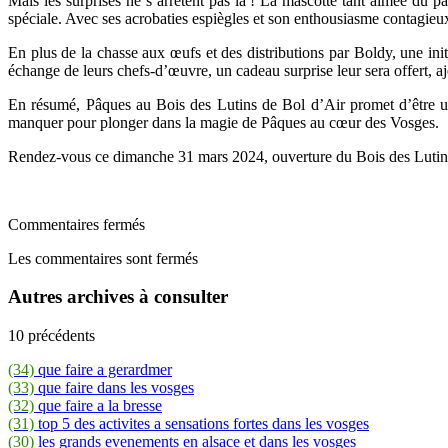
Mais les surprises ne s’arrêtent pas là ! La mascotte tant aimée du pa
spéciale. Avec ses acrobaties espiègles et son enthousiasme contagieu
En plus de la chasse aux œufs et des distributions par Boldy, une initi
échange de leurs chefs-d’œuvre, un cadeau surprise leur sera offert, aj
En résumé, Pâques au Bois des Lutins de Bol d’Air promet d’être un
manquer pour plonger dans la magie de Pâques au cœur des Vosges.
Rendez-vous ce dimanche 31 mars 2024, ouverture du Bois des Lutins 
Commentaires fermés
Les commentaires sont fermés
Autres archives à consulter
10 précédents
(34)
que faire a gerardmer
(33)
que faire dans les vosges
(32)
que faire a la bresse
(31)
top 5 des activites a sensations fortes dans les vosges
(30)
les grands evenements en alsace et dans les vosges