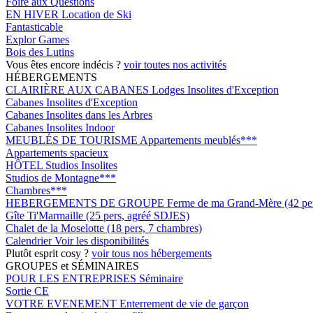
Foire aux Questions
EN HIVER
Location de Ski
Fantasticable
Explor Games
Bois des Lutins
Vous êtes encore indécis ?
voir toutes nos activités
HÉBERGEMENTS
CLAIRIÈRE AUX CABANES
Lodges Insolites d'Exception
Cabanes Insolites d'Exception
Cabanes Insolites dans les Arbres
Cabanes Insolites Indoor
MEUBLÉS DE TOURISME
Appartements meublés***
Appartements spacieux
HÔTEL
Studios Insolites
Studios de Montagne***
Chambres***
HEBERGEMENTS DE GROUPE
Ferme de ma Grand-Mère (42 pers
Gîte Ti'Marmaille (25 pers, agréé SDJES)
Chalet de la Moselotte (18 pers, 7 chambres)
Calendrier
Voir les disponibilités
Plutôt esprit cosy ?
voir tous nos hébergements
GROUPES et SÉMINAIRES
POUR LES ENTREPRISES
Séminaire
Sortie CE
VOTRE EVENEMENT
Enterrement de vie de garçon