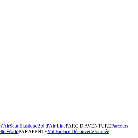
s'Air
Saut Élastique
Bol d'Air Line
PARC D'AVENTURE
Parcours
elle World
PARAPENTE
Vol Biplace Découverte
Journée