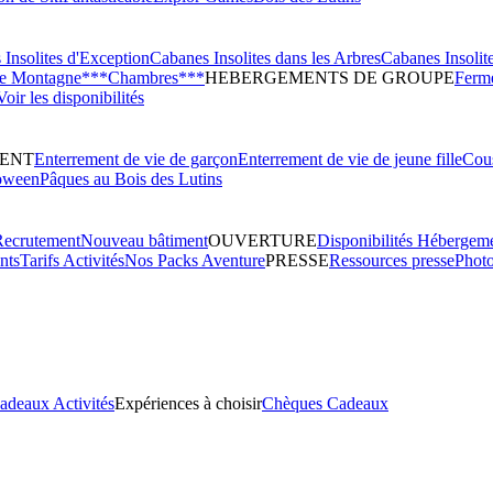
Insolites d'Exception
Cabanes Insolites dans les Arbres
Cabanes Insolit
de Montagne***
Chambres***
HEBERGEMENTS DE GROUPE
Ferme
Voir les disponibilités
ENT
Enterrement de vie de garçon
Enterrement de vie de jeune fille
Cous
oween
Pâques au Bois des Lutins
Recrutement
Nouveau bâtiment
OUVERTURE
Disponibilités Hébergem
nts
Tarifs Activités
Nos Packs Aventure
PRESSE
Ressources presse
Phot
adeaux Activités
Expériences à choisir
Chèques Cadeaux