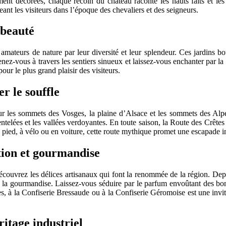
ment décorées, chaque recoin du château raconte les hauts faits et l
 les visiteurs dans l’époque des chevaliers et des seigneurs.
 beauté
mateurs de nature par leur diversité et leur splendeur. Ces jardins bo
ez-vous à travers les sentiers sinueux et laissez-vous enchanter par la 
ur le plus grand plaisir des visiteurs.
r le souffle
 sur les sommets des Vosges, la plaine d’Alsace et les sommets des Alp
entelées et les vallées verdoyantes. En toute saison, la Route des Crête
pied, à vélo ou en voiture, cette route mythique promet une escapade i
tion et gourmandise
ouvrez les délices artisanaux qui font la renommée de la région. Depuis 
e à la gourmandise. Laissez-vous séduire par le parfum envoûtant des bon
, à la Confiserie Bressaude ou à la Confiserie Géromoise est une invitat
ritage industriel