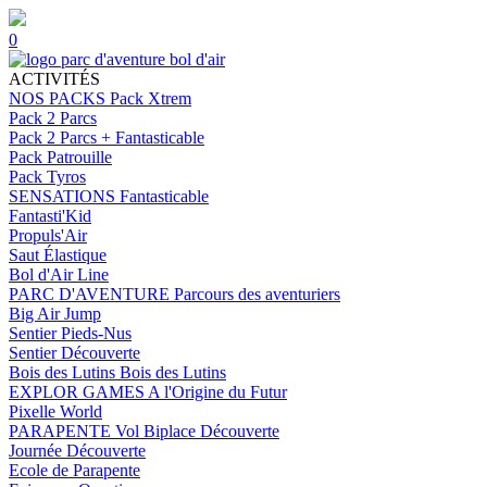
0
ACTIVITÉS
NOS PACKS
Pack Xtrem
Pack 2 Parcs
Pack 2 Parcs + Fantasticable
Pack Patrouille
Pack Tyros
SENSATIONS
Fantasticable
Fantasti'Kid
Propuls'Air
Saut Élastique
Bol d'Air Line
PARC D'AVENTURE
Parcours des aventuriers
Big Air Jump
Sentier Pieds-Nus
Sentier Découverte
Bois des Lutins
Bois des Lutins
EXPLOR GAMES
A l'Origine du Futur
Pixelle World
PARAPENTE
Vol Biplace Découverte
Journée Découverte
Ecole de Parapente