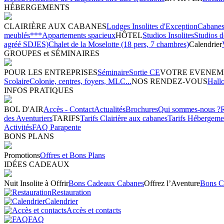
HÉBERGEMENTS
CLAIRIÈRE AUX CABANES
Lodges Insolites d'Exception
Cabanes 
meublés***
Appartements spacieux
HÔTEL
Studios Insolites
Studios 
agréé SDJES)
Chalet de la Moselotte (18 pers, 7 chambres)
Calendrier
GROUPES et SÉMINAIRES
POUR LES ENTREPRISES
Séminaire
Sortie CE
VOTRE EVENEM
Scolaire
Colonie, centres, foyers, MLC...
NOS RENDEZ-VOUS
Hall
INFOS PRATIQUES
BOL D'AIR
Accès - Contact
Actualités
Brochures
Qui sommes-nous ?
des Aventuriers
TARIFS
Tarifs Clairière aux cabanes
Tarifs Hébergeme
Activités
FAQ Parapente
BONS PLANS
Promotions
Offres et Bons Plans
IDÉES CADEAUX
Nuit Insolite à Offrir
Bons Cadeaux Cabanes
Offrez l’Aventure
Bons C
Restauration
Calendrier
Accès et contacts
FAQ