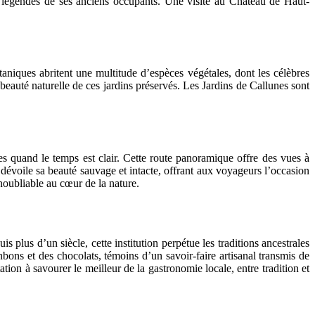
es légendes de ses anciens occupants. Une visite au Château de Haut-
taniques abritent une multitude d’espèces végétales, dont les célèbres
beauté naturelle de ces jardins préservés. Les Jardins de Callunes sont
es quand le temps est clair. Cette route panoramique offre des vues à
s dévoile sa beauté sauvage et intacte, offrant aux voyageurs l’occasion
noubliable au cœur de la nature.
plus d’un siècle, cette institution perpétue les traditions ancestrales
bons et des chocolats, témoins d’un savoir-faire artisanal transmis de
ion à savourer le meilleur de la gastronomie locale, entre tradition et