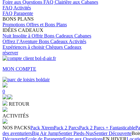
Foire aux Questions
FAQ Clairière aux Cabanes
FAQ Activités
FAQ Parapente
BONS PLANS
Promotions
Offres et Bons Plans
IDÉES CADEAUX
Nuit Insolite à Offrir
Bons Cadeaux Cabanes
Offrez l’Aventure
Bons Cadeaux Activités
Expériences à choisir
Chèques Cadeaux
réserver
MON COMPTE
0
RETOUR
ACTIVITÉS
NOS PACKS
Pack Xtrem
Pack 2 Parcs
Pack 2 Parcs + Fantasticable
Pa
des aventuriers
Big Air Jump
Sentier Pieds-Nus
Sentier Découverte
Bois
Découverte
Ecole de Parapente
Foire aux Questions
EN HIVER
Locati