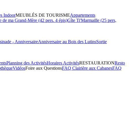
es Indoor
MEUBLÉS DE TOURISME
Appartements
 de ma Grand-Mère (42 pers. 4 épis)
Gîte Ti'Marmaille (25 pers,
inade - Anniversaire
Anniversaire au Bois des Lutins
Sortie
ents
Planning des Activités
Horaires Activités
RESTAURATION
Resto
othèque
Vidéos
Foire aux Questions
FAQ Clairière aux Cabanes
FAQ