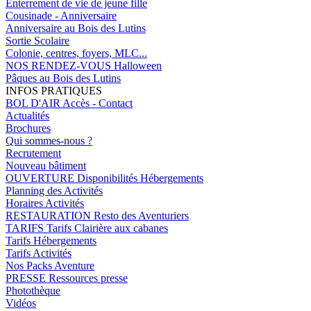
Enterrement de vie de jeune fille
Cousinade - Anniversaire
Anniversaire au Bois des Lutins
Sortie Scolaire
Colonie, centres, foyers, MLC...
NOS RENDEZ-VOUS
Halloween
Pâques au Bois des Lutins
INFOS PRATIQUES
BOL D'AIR
Accès - Contact
Actualités
Brochures
Qui sommes-nous ?
Recrutement
Nouveau bâtiment
OUVERTURE
Disponibilités Hébergements
Planning des Activités
Horaires Activités
RESTAURATION
Resto des Aventuriers
TARIFS
Tarifs Clairière aux cabanes
Tarifs Hébergements
Tarifs Activités
Nos Packs Aventure
PRESSE
Ressources presse
Photothèque
Vidéos