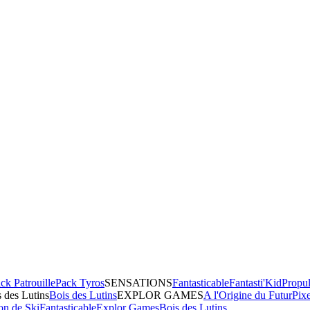
ck Patrouille
Pack Tyros
SENSATIONS
Fantasticable
Fantasti'Kid
Propul
 des Lutins
Bois des Lutins
EXPLOR GAMES
A l'Origine du Futur
Pix
on de Ski
Fantasticable
Explor Games
Bois des Lutins