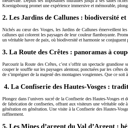
médiévale. Depuis ses imposantes murailles jusqu’à ses salles riche
Koenigsbourg promet une expérience immersive et mémorable, plongeant
2. Les Jardins de Callunes : biodiversité et
Nichés au cœur des Vosges, les Jardins de Callunes émerveillent les a
callunes qui colorent les paysages de leur couleur flamboyante. Promen
un véritable havre de paix, où biodiversité et harmonie se conjuguent po
3. La Route des Crêtes : panoramas à coupe
Parcourir la Route des Crêtes, c’est s’offrir un spectacle grandiose
couper le souffle sur les paysages alentour, ponctuées par les crêtes d
de s’imprégner de la majesté des montagnes vosgiennes. Que ce soit à 
4. La Confiserie des Hautes-Vosges : tradi
Plongez dans l’univers sucré de la Confiserie des Hautes-Vosges et déc
de fabrication de confiseries, offrant aux visiteurs une véritable od
génération en génération. Une visite à la Confiserie des Hautes-Vosges
raffinement.
5. Les Mines d’argent du Val d’Argent : hé