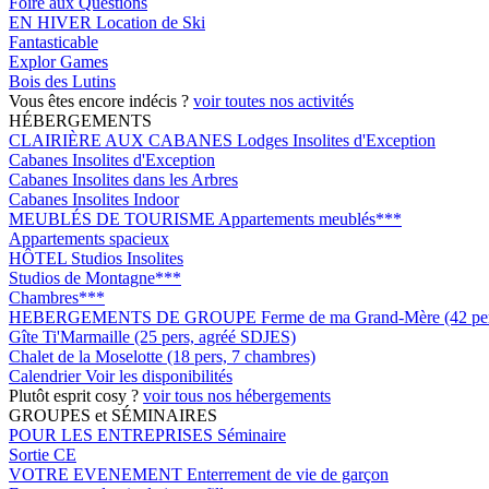
Foire aux Questions
EN HIVER
Location de Ski
Fantasticable
Explor Games
Bois des Lutins
Vous êtes encore indécis ?
voir toutes nos activités
HÉBERGEMENTS
CLAIRIÈRE AUX CABANES
Lodges Insolites d'Exception
Cabanes Insolites d'Exception
Cabanes Insolites dans les Arbres
Cabanes Insolites Indoor
MEUBLÉS DE TOURISME
Appartements meublés***
Appartements spacieux
HÔTEL
Studios Insolites
Studios de Montagne***
Chambres***
HEBERGEMENTS DE GROUPE
Ferme de ma Grand-Mère (42 pers
Gîte Ti'Marmaille (25 pers, agréé SDJES)
Chalet de la Moselotte (18 pers, 7 chambres)
Calendrier
Voir les disponibilités
Plutôt esprit cosy ?
voir tous nos hébergements
GROUPES et SÉMINAIRES
POUR LES ENTREPRISES
Séminaire
Sortie CE
VOTRE EVENEMENT
Enterrement de vie de garçon