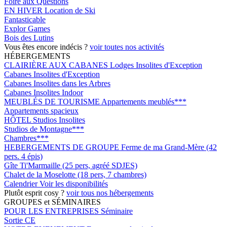
Foire aux Questions
EN HIVER
Location de Ski
Fantasticable
Explor Games
Bois des Lutins
Vous êtes encore indécis ?
voir toutes nos activités
HÉBERGEMENTS
CLAIRIÈRE AUX CABANES
Lodges Insolites d'Exception
Cabanes Insolites d'Exception
Cabanes Insolites dans les Arbres
Cabanes Insolites Indoor
MEUBLÉS DE TOURISME
Appartements meublés***
Appartements spacieux
HÔTEL
Studios Insolites
Studios de Montagne***
Chambres***
HEBERGEMENTS DE GROUPE
Ferme de ma Grand-Mère (42
pers. 4 épis)
Gîte Ti'Marmaille (25 pers, agréé SDJES)
Chalet de la Moselotte (18 pers, 7 chambres)
Calendrier
Voir les disponibilités
Plutôt esprit cosy ?
voir tous nos hébergements
GROUPES et SÉMINAIRES
POUR LES ENTREPRISES
Séminaire
Sortie CE