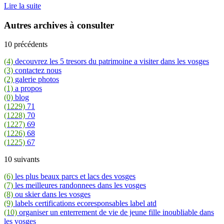
Lire la suite
Autres archives à consulter
10 précédents
(4)
decouvrez les 5 tresors du patrimoine a visiter dans les vosges
(3)
contactez nous
(2)
galerie photos
(1)
a propos
(0)
blog
(1229)
71
(1228)
70
(1227)
69
(1226)
68
(1225)
67
10 suivants
(6)
les plus beaux parcs et lacs des vosges
(7)
les meilleures randonnees dans les vosges
(8)
ou skier dans les vosges
(9)
labels certifications ecoresponsables label atd
(10)
organiser un enterrement de vie de jeune fille inoubliable dans
les vosges