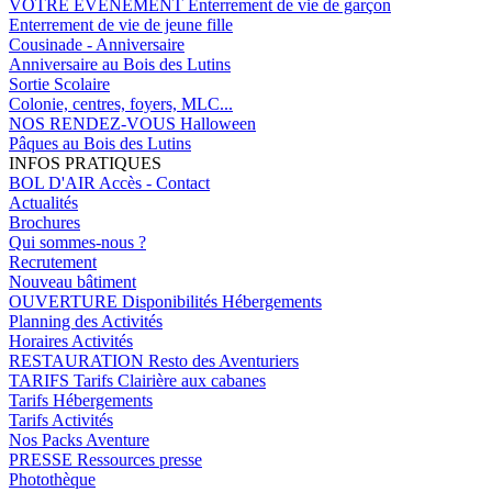
VOTRE EVENEMENT
Enterrement de vie de garçon
Enterrement de vie de jeune fille
Cousinade - Anniversaire
Anniversaire au Bois des Lutins
Sortie Scolaire
Colonie, centres, foyers, MLC...
NOS RENDEZ-VOUS
Halloween
Pâques au Bois des Lutins
INFOS PRATIQUES
BOL D'AIR
Accès - Contact
Actualités
Brochures
Qui sommes-nous ?
Recrutement
Nouveau bâtiment
OUVERTURE
Disponibilités Hébergements
Planning des Activités
Horaires Activités
RESTAURATION
Resto des Aventuriers
TARIFS
Tarifs Clairière aux cabanes
Tarifs Hébergements
Tarifs Activités
Nos Packs Aventure
PRESSE
Ressources presse
Photothèque