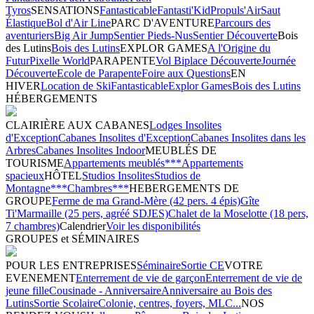
Tyros
SENSATIONS
Fantasticable
Fantasti'Kid
Propuls'Air
Saut
Élastique
Bol d'Air Line
PARC D'AVENTURE
Parcours des
aventuriers
Big Air Jump
Sentier Pieds-Nus
Sentier Découverte
Bois
des Lutins
Bois des Lutins
EXPLOR GAMES
A l'Origine du
Futur
Pixelle World
PARAPENTE
Vol Biplace Découverte
Journée
Découverte
Ecole de Parapente
Foire aux Questions
EN
HIVER
Location de Ski
Fantasticable
Explor Games
Bois des Lutins
HÉBERGEMENTS
CLAIRIÈRE AUX CABANES
Lodges Insolites
d'Exception
Cabanes Insolites d'Exception
Cabanes Insolites dans les
Arbres
Cabanes Insolites Indoor
MEUBLÉS DE
TOURISME
Appartements meublés***
Appartements
spacieux
HÔTEL
Studios Insolites
Studios de
Montagne***
Chambres***
HEBERGEMENTS DE
GROUPE
Ferme de ma Grand-Mère (42 pers. 4 épis)
Gîte
Ti'Marmaille (25 pers, agréé SDJES)
Chalet de la Moselotte (18 pers,
7 chambres)
Calendrier
Voir les disponibilités
GROUPES et SÉMINAIRES
POUR LES ENTREPRISES
Séminaire
Sortie CE
VOTRE
EVENEMENT
Enterrement de vie de garçon
Enterrement de vie de
jeune fille
Cousinade - Anniversaire
Anniversaire au Bois des
Lutins
Sortie Scolaire
Colonie, centres, foyers, MLC...
NOS