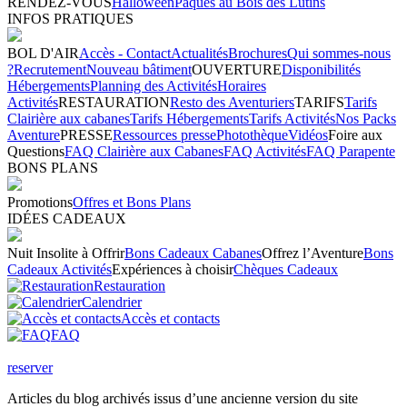
RENDEZ-VOUS
Halloween
Pâques au Bois des Lutins
INFOS PRATIQUES
BOL D'AIR
Accès - Contact
Actualités
Brochures
Qui sommes-nous
?
Recrutement
Nouveau bâtiment
OUVERTURE
Disponibilités
Hébergements
Planning des Activités
Horaires
Activités
RESTAURATION
Resto des Aventuriers
TARIFS
Tarifs
Clairière aux cabanes
Tarifs Hébergements
Tarifs Activités
Nos Packs
Aventure
PRESSE
Ressources presse
Photothèque
Vidéos
Foire aux
Questions
FAQ Clairière aux Cabanes
FAQ Activités
FAQ Parapente
BONS PLANS
Promotions
Offres et Bons Plans
IDÉES CADEAUX
Nuit Insolite à Offrir
Bons Cadeaux Cabanes
Offrez l’Aventure
Bons
Cadeaux Activités
Expériences à choisir
Chèques Cadeaux
Restauration
Calendrier
Accès et contacts
FAQ
reserver
Articles du blog archivés issus d’une ancienne version du site