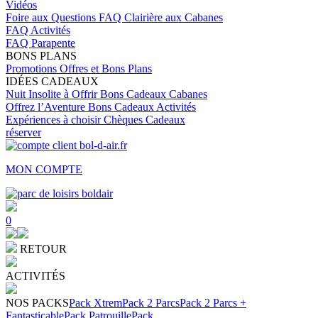
Vidéos
Foire aux Questions
FAQ Clairière aux Cabanes
FAQ Activités
FAQ Parapente
BONS PLANS
Promotions
Offres et Bons Plans
IDÉES CADEAUX
Nuit Insolite à Offrir
Bons Cadeaux Cabanes
Offrez l’Aventure
Bons Cadeaux Activités
Expériences à choisir
Chèques Cadeaux
réserver
MON COMPTE
0
RETOUR
ACTIVITÉS
NOS PACKS
Pack Xtrem
Pack 2 Parcs
Pack 2 Parcs +
Fantasticable
Pack Patrouille
Pack