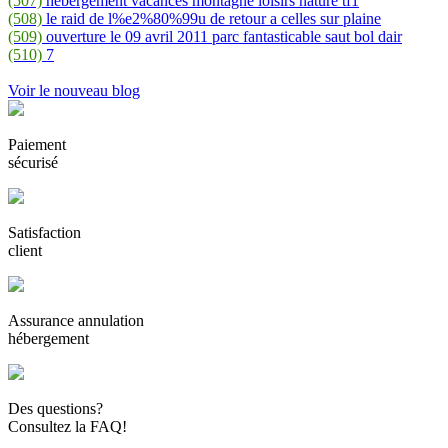
(507)
hebergement vacances montagne loisirs nature tf1
(508)
le raid de l%e2%80%99u de retour a celles sur plaine
(509)
ouverture le 09 avril 2011 parc fantasticable saut bol dair
(510)
7
Voir le nouveau blog
Paiement
sécurisé
Satisfaction
client
Assurance annulation
hébergement
Des questions?
Consultez la FAQ!