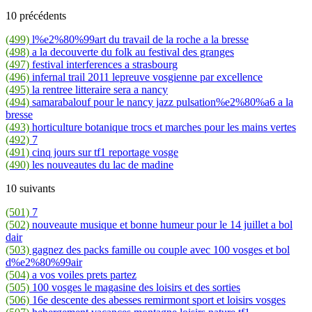
10 précédents
(499)
l%e2%80%99art du travail de la roche a la bresse
(498)
a la decouverte du folk au festival des granges
(497)
festival interferences a strasbourg
(496)
infernal trail 2011 lepreuve vosgienne par excellence
(495)
la rentree litteraire sera a nancy
(494)
samarabalouf pour le nancy jazz pulsation%e2%80%a6 a la
bresse
(493)
horticulture botanique trocs et marches pour les mains vertes
(492)
7
(491)
cinq jours sur tf1 reportage vosge
(490)
les nouveautes du lac de madine
10 suivants
(501)
7
(502)
nouveaute musique et bonne humeur pour le 14 juillet a bol
dair
(503)
gagnez des packs famille ou couple avec 100 vosges et bol
d%e2%80%99air
(504)
a vos voiles prets partez
(505)
100 vosges le magasine des loisirs et des sorties
(506)
16e descente des abesses remirmont sport et loisirs vosges