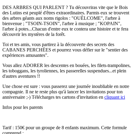
DES ARBRES QUI PARLENT ? Tu découvriras vite que le Bois
des Lutins est peuplé d'êtres extraordinaires. Parmis eux se trouvent
des arbres géants aux noms rigolos : "OUÈLCOME", l'arbre à
bienvenue ; "TSOIN-TSOIN", l'arbre à musique ; "KOPAIN",
l'arbre à potes...Chacun d'entre eux te contera une histoire et te fera
découvrir les mystères de la forêt.
Toi et tes amis, vous partirez à la découverte des secrets des
CABANES PERCHÉES et pourrez vous défier sur le "sentier des
expériences amusantes".
Vous allez ADORER les descentes en bouées, les filets-trampolines,
les toboggans, les tyroliennes, les passerelles suspendues...et plein
d'autres aventures !!
Une chose est sure : vous passerez une journée inoubliable en notre
compagnie. Il ne te reste plus qu'à lancer les invitations pour ton
anniversaire ;-) Télécharges tes cartons d'invitation en
cliquant ici
Infos pour les parents
Tarif : 150€ pour un groupe de 8 enfants maximum. Cette formule
comprend :