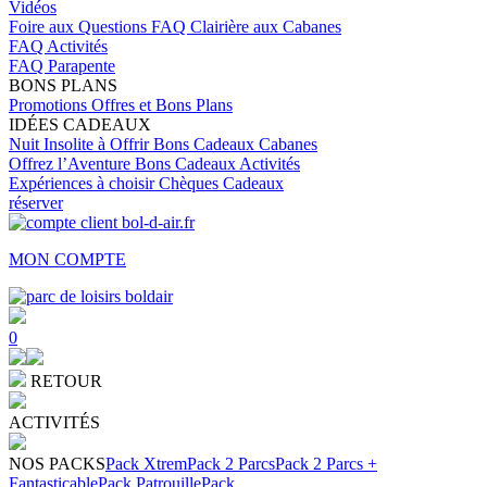
Vidéos
Foire aux Questions
FAQ Clairière aux Cabanes
FAQ Activités
FAQ Parapente
BONS PLANS
Promotions
Offres et Bons Plans
IDÉES CADEAUX
Nuit Insolite à Offrir
Bons Cadeaux Cabanes
Offrez l’Aventure
Bons Cadeaux Activités
Expériences à choisir
Chèques Cadeaux
réserver
MON COMPTE
0
RETOUR
ACTIVITÉS
NOS PACKS
Pack Xtrem
Pack 2 Parcs
Pack 2 Parcs +
Fantasticable
Pack Patrouille
Pack