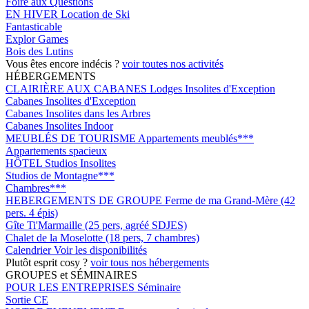
Foire aux Questions
EN HIVER
Location de Ski
Fantasticable
Explor Games
Bois des Lutins
Vous êtes encore indécis ?
voir toutes nos activités
HÉBERGEMENTS
CLAIRIÈRE AUX CABANES
Lodges Insolites d'Exception
Cabanes Insolites d'Exception
Cabanes Insolites dans les Arbres
Cabanes Insolites Indoor
MEUBLÉS DE TOURISME
Appartements meublés***
Appartements spacieux
HÔTEL
Studios Insolites
Studios de Montagne***
Chambres***
HEBERGEMENTS DE GROUPE
Ferme de ma Grand-Mère (42
pers. 4 épis)
Gîte Ti'Marmaille (25 pers, agréé SDJES)
Chalet de la Moselotte (18 pers, 7 chambres)
Calendrier
Voir les disponibilités
Plutôt esprit cosy ?
voir tous nos hébergements
GROUPES et SÉMINAIRES
POUR LES ENTREPRISES
Séminaire
Sortie CE