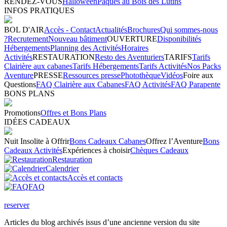
RENDEZ-VOUS
Halloween
Pâques au Bois des Lutins
INFOS PRATIQUES
BOL D'AIR
Accès - Contact
Actualités
Brochures
Qui sommes-nous
?
Recrutement
Nouveau bâtiment
OUVERTURE
Disponibilités
Hébergements
Planning des Activités
Horaires
Activités
RESTAURATION
Resto des Aventuriers
TARIFS
Tarifs
Clairière aux cabanes
Tarifs Hébergements
Tarifs Activités
Nos Packs
Aventure
PRESSE
Ressources presse
Photothèque
Vidéos
Foire aux
Questions
FAQ Clairière aux Cabanes
FAQ Activités
FAQ Parapente
BONS PLANS
Promotions
Offres et Bons Plans
IDÉES CADEAUX
Nuit Insolite à Offrir
Bons Cadeaux Cabanes
Offrez l’Aventure
Bons
Cadeaux Activités
Expériences à choisir
Chèques Cadeaux
Restauration
Calendrier
Accès et contacts
FAQ
reserver
Articles du blog archivés issus d’une ancienne version du site