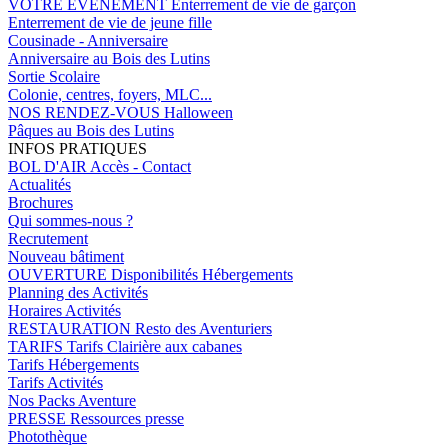
VOTRE EVENEMENT
Enterrement de vie de garçon
Enterrement de vie de jeune fille
Cousinade - Anniversaire
Anniversaire au Bois des Lutins
Sortie Scolaire
Colonie, centres, foyers, MLC...
NOS RENDEZ-VOUS
Halloween
Pâques au Bois des Lutins
INFOS PRATIQUES
BOL D'AIR
Accès - Contact
Actualités
Brochures
Qui sommes-nous ?
Recrutement
Nouveau bâtiment
OUVERTURE
Disponibilités Hébergements
Planning des Activités
Horaires Activités
RESTAURATION
Resto des Aventuriers
TARIFS
Tarifs Clairière aux cabanes
Tarifs Hébergements
Tarifs Activités
Nos Packs Aventure
PRESSE
Ressources presse
Photothèque