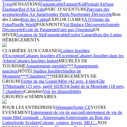
Tyros
SENSATIONS
Fantasticable
Fantasti'Kid
Propuls'Air
Saut
Élastique
Bol d'Air Line
PARC D'AVENTURE
Parcours des
aventuriers
Big Air Jump
Sentier Pieds-Nus
Sentier Découverte
Bois
des Lutins
Bois des Lutins
EXPLOR GAMES
A l'Origine du
Futur
Pixelle World
PARAPENTE
Vol Biplace Découverte
Journée
Découverte
Ecole de Parapente
Foire aux Questions
EN
HIVER
Location de Ski
Fantasticable
Explor Games
Bois des Lutins
HÉBERGEMENTS
CLAIRIÈRE AUX CABANES
Lodges Insolites
d'Exception
Cabanes Insolites d'Exception
Cabanes Insolites dans les
Arbres
Cabanes Insolites Indoor
MEUBLÉS DE
TOURISME
Appartements meublés***
Appartements
spacieux
HÔTEL
Studios Insolites
Studios de
Montagne***
Chambres***
HEBERGEMENTS DE
GROUPE
Ferme de ma Grand-Mère (42 pers. 4 épis)
Gîte
Ti'Marmaille (25 pers, agréé SDJES)
Chalet de la Moselotte (18 pers,
7 chambres)
Calendrier
Voir les disponibilités
GROUPES et SÉMINAIRES
POUR LES ENTREPRISES
Séminaire
Sortie CE
VOTRE
EVENEMENT
Enterrement de vie de garçon
Enterrement de vie de
jeune fille
Cousinade - Anniversaire
Anniversaire au Bois des
Lutins
Sortie Scolaire
Colonie, centres, foyers, MLC...
NOS