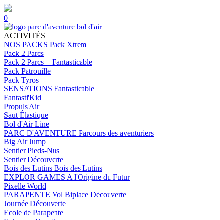
0
ACTIVITÉS
NOS PACKS
Pack Xtrem
Pack 2 Parcs
Pack 2 Parcs + Fantasticable
Pack Patrouille
Pack Tyros
SENSATIONS
Fantasticable
Fantasti'Kid
Propuls'Air
Saut Élastique
Bol d'Air Line
PARC D'AVENTURE
Parcours des aventuriers
Big Air Jump
Sentier Pieds-Nus
Sentier Découverte
Bois des Lutins
Bois des Lutins
EXPLOR GAMES
A l'Origine du Futur
Pixelle World
PARAPENTE
Vol Biplace Découverte
Journée Découverte
Ecole de Parapente