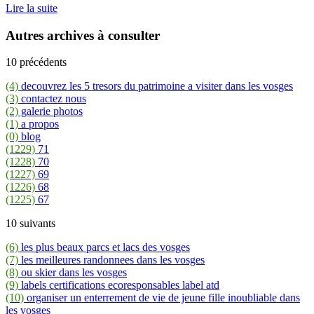
Lire la suite
Autres archives à consulter
10 précédents
(4)
decouvrez les 5 tresors du patrimoine a visiter dans les vosges
(3)
contactez nous
(2)
galerie photos
(1)
a propos
(0)
blog
(1229)
71
(1228)
70
(1227)
69
(1226)
68
(1225)
67
10 suivants
(6)
les plus beaux parcs et lacs des vosges
(7)
les meilleures randonnees dans les vosges
(8)
ou skier dans les vosges
(9)
labels certifications ecoresponsables label atd
(10)
organiser un enterrement de vie de jeune fille inoubliable dans
les vosges