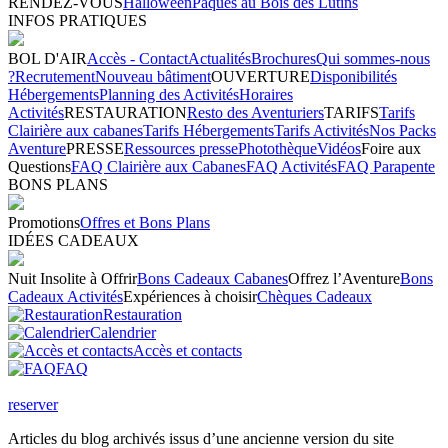
RENDEZ-VOUS
Halloween
Pâques au Bois des Lutins
INFOS PRATIQUES
BOL D'AIR
Accès - Contact
Actualités
Brochures
Qui sommes-nous
?
Recrutement
Nouveau bâtiment
OUVERTURE
Disponibilités
Hébergements
Planning des Activités
Horaires
Activités
RESTAURATION
Resto des Aventuriers
TARIFS
Tarifs
Clairière aux cabanes
Tarifs Hébergements
Tarifs Activités
Nos Packs
Aventure
PRESSE
Ressources presse
Photothèque
Vidéos
Foire aux
Questions
FAQ Clairière aux Cabanes
FAQ Activités
FAQ Parapente
BONS PLANS
Promotions
Offres et Bons Plans
IDÉES CADEAUX
Nuit Insolite à Offrir
Bons Cadeaux Cabanes
Offrez l’Aventure
Bons
Cadeaux Activités
Expériences à choisir
Chèques Cadeaux
Restauration
Calendrier
Accès et contacts
FAQ
reserver
Articles du blog archivés issus d’une ancienne version du site