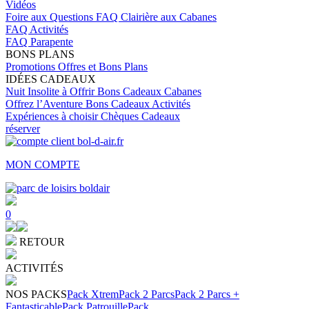
Vidéos
Foire aux Questions
FAQ Clairière aux Cabanes
FAQ Activités
FAQ Parapente
BONS PLANS
Promotions
Offres et Bons Plans
IDÉES CADEAUX
Nuit Insolite à Offrir
Bons Cadeaux Cabanes
Offrez l’Aventure
Bons Cadeaux Activités
Expériences à choisir
Chèques Cadeaux
réserver
MON COMPTE
0
RETOUR
ACTIVITÉS
NOS PACKS
Pack Xtrem
Pack 2 Parcs
Pack 2 Parcs +
Fantasticable
Pack Patrouille
Pack