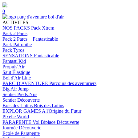
0
ACTIVITÉS
NOS PACKS
Pack Xtrem
Pack 2 Parcs
Pack 2 Parcs + Fantasticable
Pack Patrouille
Pack Tyros
SENSATIONS
Fantasticable
Fantasti'Kid
Propuls'Air
Saut Élastique
Bol d'Air Line
PARC D'AVENTURE
Parcours des aventuriers
Big Air Jump
Sentier Pieds-Nus
Sentier Découverte
Bois des Lutins
Bois des Lutins
EXPLOR GAMES
A l'Origine du Futur
Pixelle World
PARAPENTE
Vol Biplace Découverte
Journée Découverte
Ecole de Parapente