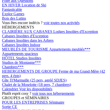
Foire aux Questions
EN HIVER
Location de Ski
Fantasticable
Explor Games
Bois des Lutins
Vous êtes encore indécis ?
voir toutes nos activités
HÉBERGEMENTS
CLAIRIÈRE AUX CABANES
Lodges Insolites d'Exception
Cabanes Insolites d'Exception
Cabanes Insolites dans les Arbres
Cabanes Insolites Indoor
MEUBLÉS DE TOURISME
Appartements meublés***
Appartements spacieux
HÔTEL
Studios Insolites
Studios de Montagne***
Chambres***
HEBERGEMENTS DE GROUPE
Ferme de ma Grand-Mère (42
pers. 4 épis)
Gîte Ti'Marmaille (25 pers, agréé SDJES)
Chalet de la Moselotte (18 pers, 7 chambres)
Calendrier
Voir les disponibilités
Plutôt esprit cosy ?
voir tous nos hébergements
GROUPES et SÉMINAIRES
POUR LES ENTREPRISES
Séminaire
Sortie CE