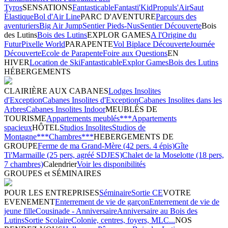
Tyros
SENSATIONS
Fantasticable
Fantasti'Kid
Propuls'Air
Saut
Élastique
Bol d'Air Line
PARC D'AVENTURE
Parcours des
aventuriers
Big Air Jump
Sentier Pieds-Nus
Sentier Découverte
Bois
des Lutins
Bois des Lutins
EXPLOR GAMES
A l'Origine du
Futur
Pixelle World
PARAPENTE
Vol Biplace Découverte
Journée
Découverte
Ecole de Parapente
Foire aux Questions
EN
HIVER
Location de Ski
Fantasticable
Explor Games
Bois des Lutins
HÉBERGEMENTS
CLAIRIÈRE AUX CABANES
Lodges Insolites
d'Exception
Cabanes Insolites d'Exception
Cabanes Insolites dans les
Arbres
Cabanes Insolites Indoor
MEUBLÉS DE
TOURISME
Appartements meublés***
Appartements
spacieux
HÔTEL
Studios Insolites
Studios de
Montagne***
Chambres***
HEBERGEMENTS DE
GROUPE
Ferme de ma Grand-Mère (42 pers. 4 épis)
Gîte
Ti'Marmaille (25 pers, agréé SDJES)
Chalet de la Moselotte (18 pers,
7 chambres)
Calendrier
Voir les disponibilités
GROUPES et SÉMINAIRES
POUR LES ENTREPRISES
Séminaire
Sortie CE
VOTRE
EVENEMENT
Enterrement de vie de garçon
Enterrement de vie de
jeune fille
Cousinade - Anniversaire
Anniversaire au Bois des
Lutins
Sortie Scolaire
Colonie, centres, foyers, MLC...
NOS