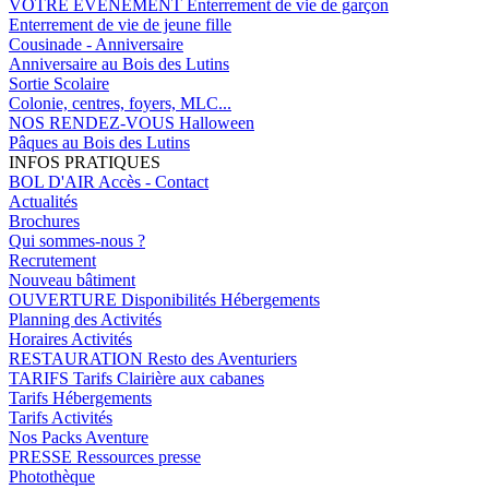
VOTRE EVENEMENT
Enterrement de vie de garçon
Enterrement de vie de jeune fille
Cousinade - Anniversaire
Anniversaire au Bois des Lutins
Sortie Scolaire
Colonie, centres, foyers, MLC...
NOS RENDEZ-VOUS
Halloween
Pâques au Bois des Lutins
INFOS PRATIQUES
BOL D'AIR
Accès - Contact
Actualités
Brochures
Qui sommes-nous ?
Recrutement
Nouveau bâtiment
OUVERTURE
Disponibilités Hébergements
Planning des Activités
Horaires Activités
RESTAURATION
Resto des Aventuriers
TARIFS
Tarifs Clairière aux cabanes
Tarifs Hébergements
Tarifs Activités
Nos Packs Aventure
PRESSE
Ressources presse
Photothèque