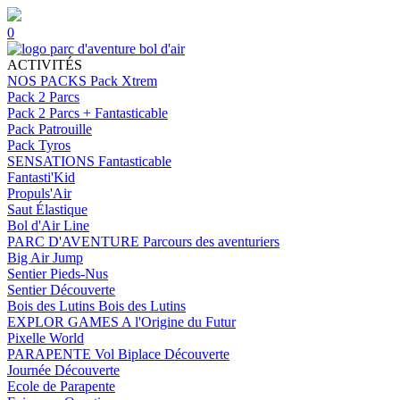
0
ACTIVITÉS
NOS PACKS
Pack Xtrem
Pack 2 Parcs
Pack 2 Parcs + Fantasticable
Pack Patrouille
Pack Tyros
SENSATIONS
Fantasticable
Fantasti'Kid
Propuls'Air
Saut Élastique
Bol d'Air Line
PARC D'AVENTURE
Parcours des aventuriers
Big Air Jump
Sentier Pieds-Nus
Sentier Découverte
Bois des Lutins
Bois des Lutins
EXPLOR GAMES
A l'Origine du Futur
Pixelle World
PARAPENTE
Vol Biplace Découverte
Journée Découverte
Ecole de Parapente