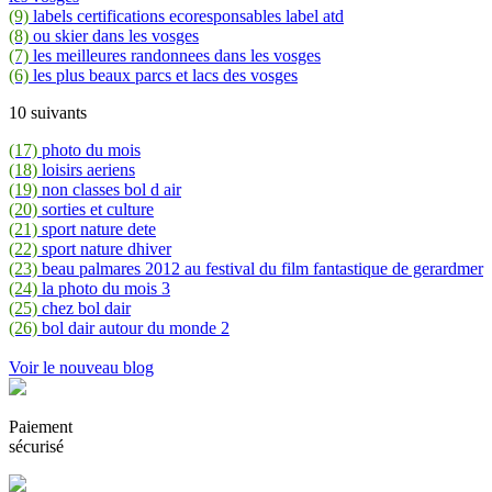
(9)
labels certifications ecoresponsables label atd
(8)
ou skier dans les vosges
(7)
les meilleures randonnees dans les vosges
(6)
les plus beaux parcs et lacs des vosges
10 suivants
(17)
photo du mois
(18)
loisirs aeriens
(19)
non classes bol d air
(20)
sorties et culture
(21)
sport nature dete
(22)
sport nature dhiver
(23)
beau palmares 2012 au festival du film fantastique de gerardmer
(24)
la photo du mois 3
(25)
chez bol dair
(26)
bol dair autour du monde 2
Voir le nouveau blog
Paiement
sécurisé