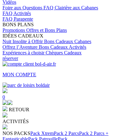
Vidéos
Foire aux Questions
FAQ Clairière aux Cabanes
FAQ Activités
FAQ Parapente
BONS PLANS
Promotions
Offres et Bons Plans
IDÉES CADEAUX
Nuit Insolite à Offrir
Bons Cadeaux Cabanes
Offrez l’Aventure
Bons Cadeaux Activités
Expériences à choisir
Chèques Cadeaux
réserver
MON COMPTE
0
RETOUR
ACTIVITÉS
NOS PACKS
Pack Xtrem
Pack 2 Parcs
Pack 2 Parcs +
Fantasticable
Pack Patrouille
Pack