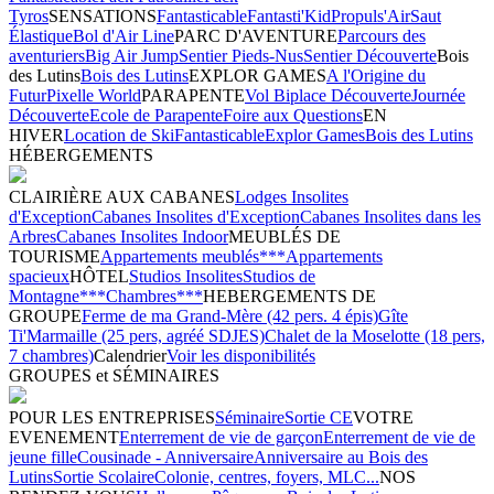
Tyros
SENSATIONS
Fantasticable
Fantasti'Kid
Propuls'Air
Saut
Élastique
Bol d'Air Line
PARC D'AVENTURE
Parcours des
aventuriers
Big Air Jump
Sentier Pieds-Nus
Sentier Découverte
Bois
des Lutins
Bois des Lutins
EXPLOR GAMES
A l'Origine du
Futur
Pixelle World
PARAPENTE
Vol Biplace Découverte
Journée
Découverte
Ecole de Parapente
Foire aux Questions
EN
HIVER
Location de Ski
Fantasticable
Explor Games
Bois des Lutins
HÉBERGEMENTS
CLAIRIÈRE AUX CABANES
Lodges Insolites
d'Exception
Cabanes Insolites d'Exception
Cabanes Insolites dans les
Arbres
Cabanes Insolites Indoor
MEUBLÉS DE
TOURISME
Appartements meublés***
Appartements
spacieux
HÔTEL
Studios Insolites
Studios de
Montagne***
Chambres***
HEBERGEMENTS DE
GROUPE
Ferme de ma Grand-Mère (42 pers. 4 épis)
Gîte
Ti'Marmaille (25 pers, agréé SDJES)
Chalet de la Moselotte (18 pers,
7 chambres)
Calendrier
Voir les disponibilités
GROUPES et SÉMINAIRES
POUR LES ENTREPRISES
Séminaire
Sortie CE
VOTRE
EVENEMENT
Enterrement de vie de garçon
Enterrement de vie de
jeune fille
Cousinade - Anniversaire
Anniversaire au Bois des
Lutins
Sortie Scolaire
Colonie, centres, foyers, MLC...
NOS