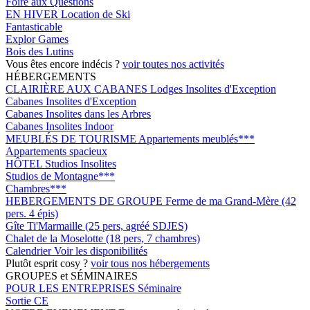
Foire aux Questions
EN HIVER
Location de Ski
Fantasticable
Explor Games
Bois des Lutins
Vous êtes encore indécis ?
voir toutes nos activités
HÉBERGEMENTS
CLAIRIÈRE AUX CABANES
Lodges Insolites d'Exception
Cabanes Insolites d'Exception
Cabanes Insolites dans les Arbres
Cabanes Insolites Indoor
MEUBLÉS DE TOURISME
Appartements meublés***
Appartements spacieux
HÔTEL
Studios Insolites
Studios de Montagne***
Chambres***
HEBERGEMENTS DE GROUPE
Ferme de ma Grand-Mère (42
pers. 4 épis)
Gîte Ti'Marmaille (25 pers, agréé SDJES)
Chalet de la Moselotte (18 pers, 7 chambres)
Calendrier
Voir les disponibilités
Plutôt esprit cosy ?
voir tous nos hébergements
GROUPES et SÉMINAIRES
POUR LES ENTREPRISES
Séminaire
Sortie CE