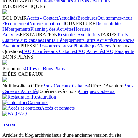
RENDEZ-VOUS
Halloween
Pâques au Bois des Lutins
INFOS PRATIQUES
BOL D'AIR
Accès - Contact
Actualités
Brochures
Qui sommes-nous
?
Recrutement
Nouveau bâtiment
OUVERTURE
Disponibilités
Hébergements
Planning des Activités
Horaires
Activités
RESTAURATION
Resto des Aventuriers
TARIFS
Tarifs
Clairière aux cabanes
Tarifs Hébergements
Tarifs Activités
Nos Packs
Aventure
PRESSE
Ressources presse
Photothèque
Vidéos
Foire aux
Questions
FAQ Clairière aux Cabanes
FAQ Activités
FAQ Parapente
BONS PLANS
Promotions
Offres et Bons Plans
IDÉES CADEAUX
Nuit Insolite à Offrir
Bons Cadeaux Cabanes
Offrez l’Aventure
Bons
Cadeaux Activités
Expériences à choisir
Chèques Cadeaux
Restauration
Calendrier
Accès et contacts
FAQ
reserver
Articles du blog archivés issus d’une ancienne version du site