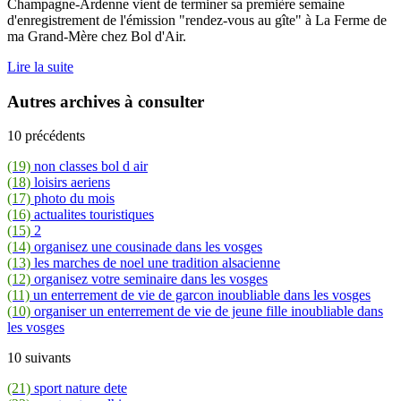
Champagne-Ardenne vient de terminer sa première semaine
d'enregistrement de l'émission "rendez-vous au gîte" à La Ferme de
ma Grand-Mère chez Bol d'Air.
Lire la suite
Autres archives à consulter
10 précédents
(19)
non classes bol d air
(18)
loisirs aeriens
(17)
photo du mois
(16)
actualites touristiques
(15)
2
(14)
organisez une cousinade dans les vosges
(13)
les marches de noel une tradition alsacienne
(12)
organisez votre seminaire dans les vosges
(11)
un enterrement de vie de garcon inoubliable dans les vosges
(10)
organiser un enterrement de vie de jeune fille inoubliable dans
les vosges
10 suivants
(21)
sport nature dete