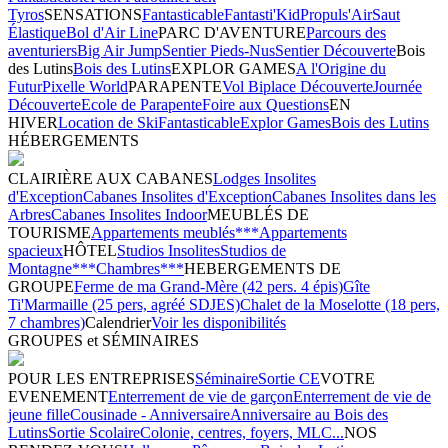
Tyros
SENSATIONS
Fantasticable
Fantasti'Kid
Propuls'Air
Saut
Élastique
Bol d'Air Line
PARC D'AVENTURE
Parcours des
aventuriers
Big Air Jump
Sentier Pieds-Nus
Sentier Découverte
Bois
des Lutins
Bois des Lutins
EXPLOR GAMES
A l'Origine du
Futur
Pixelle World
PARAPENTE
Vol Biplace Découverte
Journée
Découverte
Ecole de Parapente
Foire aux Questions
EN
HIVER
Location de Ski
Fantasticable
Explor Games
Bois des Lutins
HÉBERGEMENTS
CLAIRIÈRE AUX CABANES
Lodges Insolites
d'Exception
Cabanes Insolites d'Exception
Cabanes Insolites dans les
Arbres
Cabanes Insolites Indoor
MEUBLÉS DE
TOURISME
Appartements meublés***
Appartements
spacieux
HÔTEL
Studios Insolites
Studios de
Montagne***
Chambres***
HEBERGEMENTS DE
GROUPE
Ferme de ma Grand-Mère (42 pers. 4 épis)
Gîte
Ti'Marmaille (25 pers, agréé SDJES)
Chalet de la Moselotte (18 pers,
7 chambres)
Calendrier
Voir les disponibilités
GROUPES et SÉMINAIRES
POUR LES ENTREPRISES
Séminaire
Sortie CE
VOTRE
EVENEMENT
Enterrement de vie de garçon
Enterrement de vie de
jeune fille
Cousinade - Anniversaire
Anniversaire au Bois des
Lutins
Sortie Scolaire
Colonie, centres, foyers, MLC...
NOS