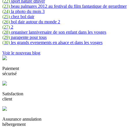
(22)
sport nature dhiver
(23)
beau palmares 2012 au festival du film fantastique de gerardmer
(24)
la photo du mois 3
(25)
chez bol dair
(26)
bol dair autour du monde 2
(27)
2
(28)
organiser lanniversaire de son enfant dans les vosges
(29)
parapente pour tous
(30)
les grands evenements en alsace et dans les vosges
Voir le nouveau blog
Paiement
sécurisé
Satisfaction
client
Assurance annulation
hébergement