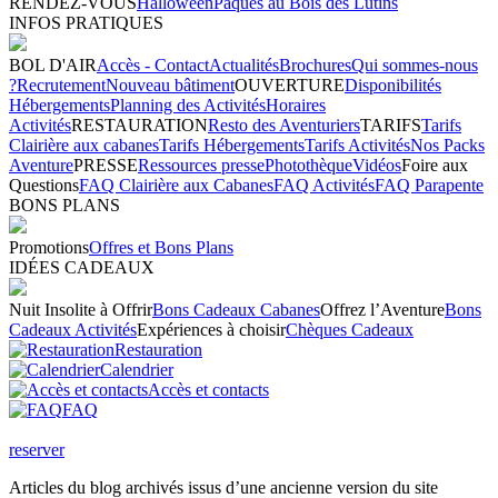
RENDEZ-VOUS
Halloween
Pâques au Bois des Lutins
INFOS PRATIQUES
BOL D'AIR
Accès - Contact
Actualités
Brochures
Qui sommes-nous
?
Recrutement
Nouveau bâtiment
OUVERTURE
Disponibilités
Hébergements
Planning des Activités
Horaires
Activités
RESTAURATION
Resto des Aventuriers
TARIFS
Tarifs
Clairière aux cabanes
Tarifs Hébergements
Tarifs Activités
Nos Packs
Aventure
PRESSE
Ressources presse
Photothèque
Vidéos
Foire aux
Questions
FAQ Clairière aux Cabanes
FAQ Activités
FAQ Parapente
BONS PLANS
Promotions
Offres et Bons Plans
IDÉES CADEAUX
Nuit Insolite à Offrir
Bons Cadeaux Cabanes
Offrez l’Aventure
Bons
Cadeaux Activités
Expériences à choisir
Chèques Cadeaux
Restauration
Calendrier
Accès et contacts
FAQ
reserver
Articles du blog archivés issus d’une ancienne version du site