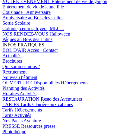
VOTRE EVENEMENT
Enterrement de vie de garçon
Enterrement de vie de jeune fille
Cousinade - Anniversaire
Anniversaire au Bois des Lutins
Sortie Scolaire
Colonie, centres, foyers, MLC...
NOS RENDEZ-VOUS
Halloween
Pâques au Bois des Lutins
INFOS PRATIQUES
BOL D'AIR
Accès - Contact
Actualités
Brochures
Qui sommes-nous ?
Recrutement
Nouveau bâtiment
OUVERTURE
Disponibilités Hébergements
Planning des Activités
Horaires Activités
RESTAURATION
Resto des Aventuriers
TARIFS
Tarifs Clairière aux cabanes
Tarifs Hébergements
Tarifs Activités
Nos Packs Aventure
PRESSE
Ressources presse
Photothèque