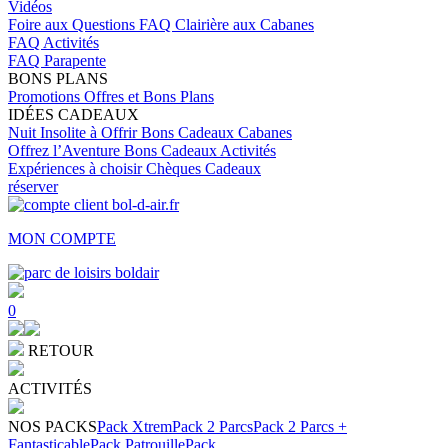
Vidéos
Foire aux Questions
FAQ Clairière aux Cabanes
FAQ Activités
FAQ Parapente
BONS PLANS
Promotions
Offres et Bons Plans
IDÉES CADEAUX
Nuit Insolite à Offrir
Bons Cadeaux Cabanes
Offrez l’Aventure
Bons Cadeaux Activités
Expériences à choisir
Chèques Cadeaux
réserver
MON COMPTE
0
RETOUR
ACTIVITÉS
NOS PACKS
Pack Xtrem
Pack 2 Parcs
Pack 2 Parcs +
Fantasticable
Pack Patrouille
Pack