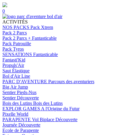
0
ACTIVITÉS
NOS PACKS
Pack Xtrem
Pack 2 Parcs
Pack 2 Parcs + Fantasticable
Pack Patrouille
Pack Tyros
SENSATIONS
Fantasticable
Fantasti'Kid
Propuls'Air
Saut Élastique
Bol d'Air Line
PARC D'AVENTURE
Parcours des aventuriers
Big Air Jump
Sentier Pieds-Nus
Sentier Découverte
Bois des Lutins
Bois des Lutins
EXPLOR GAMES
A l'Origine du Futur
Pixelle World
PARAPENTE
Vol Biplace Découverte
Journée Découverte
Ecole de Parapente