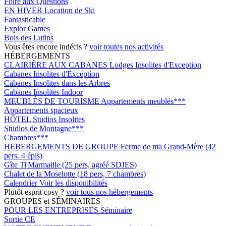
Foire aux Questions
EN HIVER
Location de Ski
Fantasticable
Explor Games
Bois des Lutins
Vous êtes encore indécis ?
voir toutes nos activités
HÉBERGEMENTS
CLAIRIÈRE AUX CABANES
Lodges Insolites d'Exception
Cabanes Insolites d'Exception
Cabanes Insolites dans les Arbres
Cabanes Insolites Indoor
MEUBLÉS DE TOURISME
Appartements meublés***
Appartements spacieux
HÔTEL
Studios Insolites
Studios de Montagne***
Chambres***
HEBERGEMENTS DE GROUPE
Ferme de ma Grand-Mère (42
pers. 4 épis)
Gîte Ti'Marmaille (25 pers, agréé SDJES)
Chalet de la Moselotte (18 pers, 7 chambres)
Calendrier
Voir les disponibilités
Plutôt esprit cosy ?
voir tous nos hébergements
GROUPES et SÉMINAIRES
POUR LES ENTREPRISES
Séminaire
Sortie CE