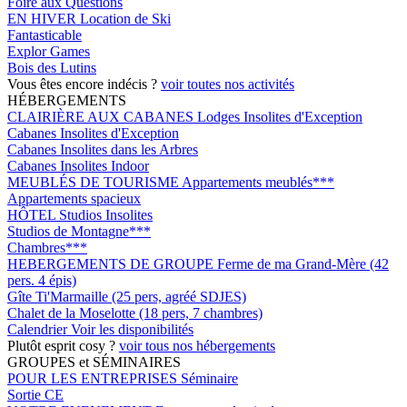
Foire aux Questions
EN HIVER
Location de Ski
Fantasticable
Explor Games
Bois des Lutins
Vous êtes encore indécis ?
voir toutes nos activités
HÉBERGEMENTS
CLAIRIÈRE AUX CABANES
Lodges Insolites d'Exception
Cabanes Insolites d'Exception
Cabanes Insolites dans les Arbres
Cabanes Insolites Indoor
MEUBLÉS DE TOURISME
Appartements meublés***
Appartements spacieux
HÔTEL
Studios Insolites
Studios de Montagne***
Chambres***
HEBERGEMENTS DE GROUPE
Ferme de ma Grand-Mère (42
pers. 4 épis)
Gîte Ti'Marmaille (25 pers, agréé SDJES)
Chalet de la Moselotte (18 pers, 7 chambres)
Calendrier
Voir les disponibilités
Plutôt esprit cosy ?
voir tous nos hébergements
GROUPES et SÉMINAIRES
POUR LES ENTREPRISES
Séminaire
Sortie CE