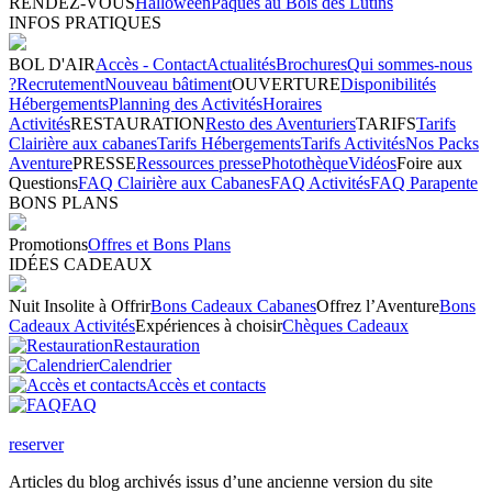
RENDEZ-VOUS
Halloween
Pâques au Bois des Lutins
INFOS PRATIQUES
BOL D'AIR
Accès - Contact
Actualités
Brochures
Qui sommes-nous
?
Recrutement
Nouveau bâtiment
OUVERTURE
Disponibilités
Hébergements
Planning des Activités
Horaires
Activités
RESTAURATION
Resto des Aventuriers
TARIFS
Tarifs
Clairière aux cabanes
Tarifs Hébergements
Tarifs Activités
Nos Packs
Aventure
PRESSE
Ressources presse
Photothèque
Vidéos
Foire aux
Questions
FAQ Clairière aux Cabanes
FAQ Activités
FAQ Parapente
BONS PLANS
Promotions
Offres et Bons Plans
IDÉES CADEAUX
Nuit Insolite à Offrir
Bons Cadeaux Cabanes
Offrez l’Aventure
Bons
Cadeaux Activités
Expériences à choisir
Chèques Cadeaux
Restauration
Calendrier
Accès et contacts
FAQ
reserver
Articles du blog archivés issus d’une ancienne version du site