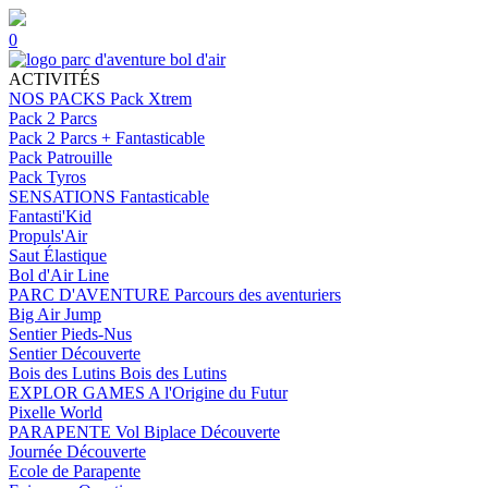
0
ACTIVITÉS
NOS PACKS
Pack Xtrem
Pack 2 Parcs
Pack 2 Parcs + Fantasticable
Pack Patrouille
Pack Tyros
SENSATIONS
Fantasticable
Fantasti'Kid
Propuls'Air
Saut Élastique
Bol d'Air Line
PARC D'AVENTURE
Parcours des aventuriers
Big Air Jump
Sentier Pieds-Nus
Sentier Découverte
Bois des Lutins
Bois des Lutins
EXPLOR GAMES
A l'Origine du Futur
Pixelle World
PARAPENTE
Vol Biplace Découverte
Journée Découverte
Ecole de Parapente