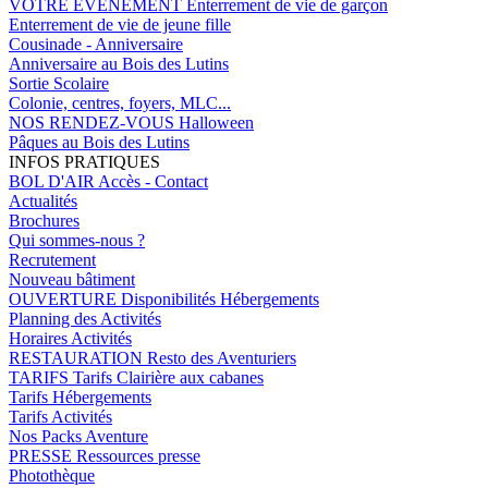
VOTRE EVENEMENT
Enterrement de vie de garçon
Enterrement de vie de jeune fille
Cousinade - Anniversaire
Anniversaire au Bois des Lutins
Sortie Scolaire
Colonie, centres, foyers, MLC...
NOS RENDEZ-VOUS
Halloween
Pâques au Bois des Lutins
INFOS PRATIQUES
BOL D'AIR
Accès - Contact
Actualités
Brochures
Qui sommes-nous ?
Recrutement
Nouveau bâtiment
OUVERTURE
Disponibilités Hébergements
Planning des Activités
Horaires Activités
RESTAURATION
Resto des Aventuriers
TARIFS
Tarifs Clairière aux cabanes
Tarifs Hébergements
Tarifs Activités
Nos Packs Aventure
PRESSE
Ressources presse
Photothèque