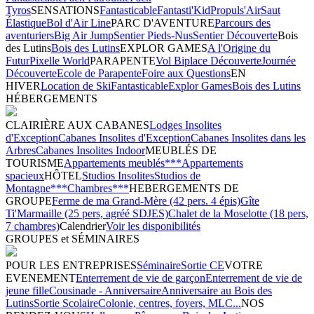
Tyros
SENSATIONS
Fantasticable
Fantasti'Kid
Propuls'Air
Saut
Élastique
Bol d'Air Line
PARC D'AVENTURE
Parcours des
aventuriers
Big Air Jump
Sentier Pieds-Nus
Sentier Découverte
Bois
des Lutins
Bois des Lutins
EXPLOR GAMES
A l'Origine du
Futur
Pixelle World
PARAPENTE
Vol Biplace Découverte
Journée
Découverte
Ecole de Parapente
Foire aux Questions
EN
HIVER
Location de Ski
Fantasticable
Explor Games
Bois des Lutins
HÉBERGEMENTS
CLAIRIÈRE AUX CABANES
Lodges Insolites
d'Exception
Cabanes Insolites d'Exception
Cabanes Insolites dans les
Arbres
Cabanes Insolites Indoor
MEUBLÉS DE
TOURISME
Appartements meublés***
Appartements
spacieux
HÔTEL
Studios Insolites
Studios de
Montagne***
Chambres***
HEBERGEMENTS DE
GROUPE
Ferme de ma Grand-Mère (42 pers. 4 épis)
Gîte
Ti'Marmaille (25 pers, agréé SDJES)
Chalet de la Moselotte (18 pers,
7 chambres)
Calendrier
Voir les disponibilités
GROUPES et SÉMINAIRES
POUR LES ENTREPRISES
Séminaire
Sortie CE
VOTRE
EVENEMENT
Enterrement de vie de garçon
Enterrement de vie de
jeune fille
Cousinade - Anniversaire
Anniversaire au Bois des
Lutins
Sortie Scolaire
Colonie, centres, foyers, MLC...
NOS