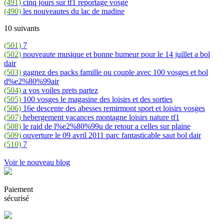
(491)
cinq jours sur tf1 reportage vosge
(490)
les nouveautes du lac de madine
10 suivants
(501)
7
(502)
nouveaute musique et bonne humeur pour le 14 juillet a bol
dair
(503)
gagnez des packs famille ou couple avec 100 vosges et bol
d%e2%80%99air
(504)
a vos voiles prets partez
(505)
100 vosges le magasine des loisirs et des sorties
(506)
16e descente des abesses remirmont sport et loisirs vosges
(507)
hebergement vacances montagne loisirs nature tf1
(508)
le raid de l%e2%80%99u de retour a celles sur plaine
(509)
ouverture le 09 avril 2011 parc fantasticable saut bol dair
(510)
7
Voir le nouveau blog
Paiement
sécurisé