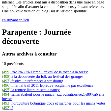
internet. Ces articles sont mis à disposition dans une mise en page
simplifiée afin d’assurer la continuité des liens y faisant référence.
Une nouvelle version du blog Bol d’Air est disponible
en suivant ce lien
Parapente : Journée
découverte
Autres archives à consulter
10 précédents
(499)
l%e2%80%99art du travail de la roche a la bresse
(498)
a la decouverte du folk au festival des granges
(497)
festival interferences a strasbourg
(496)
infernal trail 2011 lepreuve vosgienne par excellence
(495)
la rentree litteraire sera a nancy
(494)
samarabalouf pour le nancy jazz pulsation%e2%80%a6 a la
bresse
(493)
horticulture botanique trocs et marches pour les mains vertes
(492)
7