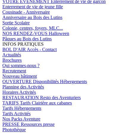
VOTRE EVENEMENT
Enterrement de vie de garçon
Enterrement de vie de jeune fille
Cousinade - Anniversaire
Anniversaire au Bois des Lutins
Sortie Scolaire
Colonie, centres, foyers, MLC...
NOS RENDEZ-VOUS
Halloween
Pâques au Bois des Lutins
INFOS PRATIQUES
BOL D'AIR
Accès - Contact
Actualités
Brochures
Qui sommes-nous ?
Recrutement
Nouveau bâtiment
OUVERTURE
Disponibilités Hébergements
Planning des Activités
Horaires Activités
RESTAURATION
Resto des Aventuriers
TARIFS
Tarifs Clairière aux cabanes
Tarifs Hébergements
Tarifs Activités
Nos Packs Aventure
PRESSE
Ressources presse
Photothèque