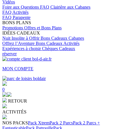
Vidéos
Foire aux Questions
FAQ Clairière aux Cabanes
FAQ Activités
FAQ Parapente
BONS PLANS
Promotions
Offres et Bons Plans
IDÉES CADEAUX
Nuit Insolite à Offrir
Bons Cadeaux Cabanes
Offrez l’Aventure
Bons Cadeaux Activités
Expériences à choisir
Chèques Cadeaux
réserver
MON COMPTE
0
RETOUR
ACTIVITÉS
NOS PACKS
Pack Xtrem
Pack 2 Parcs
Pack 2 Parcs +
Fantasticable
Pack Patrouille
Pack