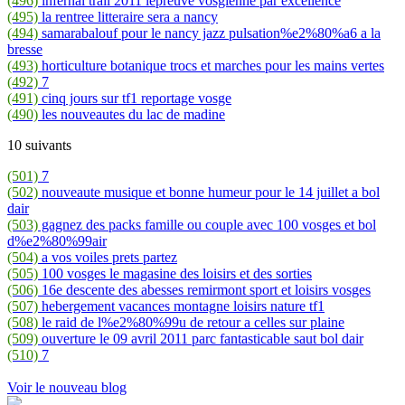
(496)
infernal trail 2011 lepreuve vosgienne par excellence
(495)
la rentree litteraire sera a nancy
(494)
samarabalouf pour le nancy jazz pulsation%e2%80%a6 a la
bresse
(493)
horticulture botanique trocs et marches pour les mains vertes
(492)
7
(491)
cinq jours sur tf1 reportage vosge
(490)
les nouveautes du lac de madine
10 suivants
(501)
7
(502)
nouveaute musique et bonne humeur pour le 14 juillet a bol
dair
(503)
gagnez des packs famille ou couple avec 100 vosges et bol
d%e2%80%99air
(504)
a vos voiles prets partez
(505)
100 vosges le magasine des loisirs et des sorties
(506)
16e descente des abesses remirmont sport et loisirs vosges
(507)
hebergement vacances montagne loisirs nature tf1
(508)
le raid de l%e2%80%99u de retour a celles sur plaine
(509)
ouverture le 09 avril 2011 parc fantasticable saut bol dair
(510)
7
Voir le nouveau blog