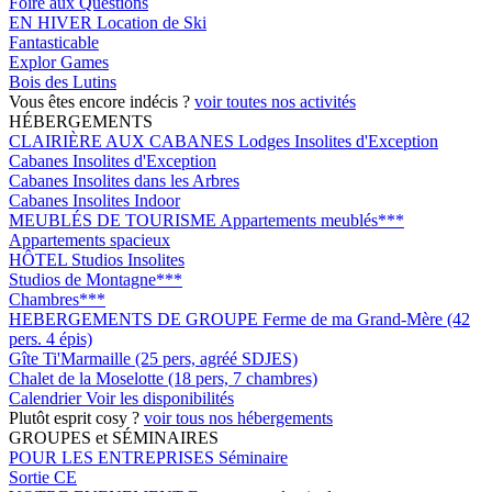
Foire aux Questions
EN HIVER
Location de Ski
Fantasticable
Explor Games
Bois des Lutins
Vous êtes encore indécis ?
voir toutes nos activités
HÉBERGEMENTS
CLAIRIÈRE AUX CABANES
Lodges Insolites d'Exception
Cabanes Insolites d'Exception
Cabanes Insolites dans les Arbres
Cabanes Insolites Indoor
MEUBLÉS DE TOURISME
Appartements meublés***
Appartements spacieux
HÔTEL
Studios Insolites
Studios de Montagne***
Chambres***
HEBERGEMENTS DE GROUPE
Ferme de ma Grand-Mère (42
pers. 4 épis)
Gîte Ti'Marmaille (25 pers, agréé SDJES)
Chalet de la Moselotte (18 pers, 7 chambres)
Calendrier
Voir les disponibilités
Plutôt esprit cosy ?
voir tous nos hébergements
GROUPES et SÉMINAIRES
POUR LES ENTREPRISES
Séminaire
Sortie CE