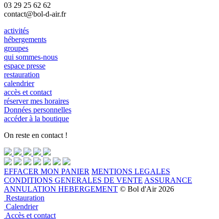
03 29 25 62 62
contact@bol-d-air.fr
activités
hébergements
groupes
qui sommes-nous
espace presse
restauration
calendrier
accès et contact
réserver mes horaires
Données personnelles
accéder à la boutique
On reste en contact !
EFFACER MON PANIER
MENTIONS LEGALES
CONDITIONS GENERALES DE VENTE
ASSURANCE
ANNULATION HEBERGEMENT
© Bol d'Air 2026
Restauration
Calendrier
Accès et contact