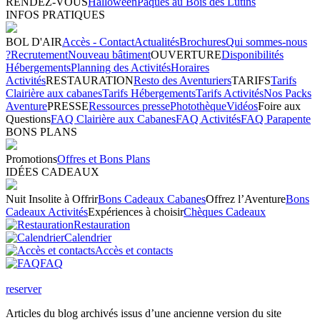
RENDEZ-VOUS
Halloween
Pâques au Bois des Lutins
INFOS PRATIQUES
BOL D'AIR
Accès - Contact
Actualités
Brochures
Qui sommes-nous
?
Recrutement
Nouveau bâtiment
OUVERTURE
Disponibilités
Hébergements
Planning des Activités
Horaires
Activités
RESTAURATION
Resto des Aventuriers
TARIFS
Tarifs
Clairière aux cabanes
Tarifs Hébergements
Tarifs Activités
Nos Packs
Aventure
PRESSE
Ressources presse
Photothèque
Vidéos
Foire aux
Questions
FAQ Clairière aux Cabanes
FAQ Activités
FAQ Parapente
BONS PLANS
Promotions
Offres et Bons Plans
IDÉES CADEAUX
Nuit Insolite à Offrir
Bons Cadeaux Cabanes
Offrez l’Aventure
Bons
Cadeaux Activités
Expériences à choisir
Chèques Cadeaux
Restauration
Calendrier
Accès et contacts
FAQ
reserver
Articles du blog archivés issus d’une ancienne version du site