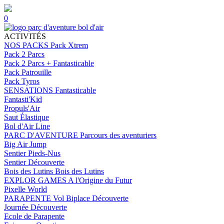
0
ACTIVITÉS
NOS PACKS
Pack Xtrem
Pack 2 Parcs
Pack 2 Parcs + Fantasticable
Pack Patrouille
Pack Tyros
SENSATIONS
Fantasticable
Fantasti'Kid
Propuls'Air
Saut Élastique
Bol d'Air Line
PARC D'AVENTURE
Parcours des aventuriers
Big Air Jump
Sentier Pieds-Nus
Sentier Découverte
Bois des Lutins
Bois des Lutins
EXPLOR GAMES
A l'Origine du Futur
Pixelle World
PARAPENTE
Vol Biplace Découverte
Journée Découverte
Ecole de Parapente