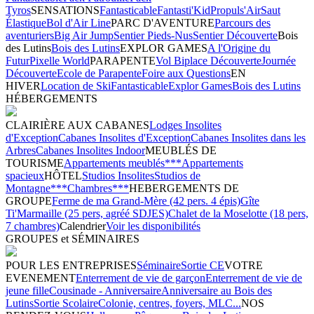
Tyros
SENSATIONS
Fantasticable
Fantasti'Kid
Propuls'Air
Saut
Élastique
Bol d'Air Line
PARC D'AVENTURE
Parcours des
aventuriers
Big Air Jump
Sentier Pieds-Nus
Sentier Découverte
Bois
des Lutins
Bois des Lutins
EXPLOR GAMES
A l'Origine du
Futur
Pixelle World
PARAPENTE
Vol Biplace Découverte
Journée
Découverte
Ecole de Parapente
Foire aux Questions
EN
HIVER
Location de Ski
Fantasticable
Explor Games
Bois des Lutins
HÉBERGEMENTS
CLAIRIÈRE AUX CABANES
Lodges Insolites
d'Exception
Cabanes Insolites d'Exception
Cabanes Insolites dans les
Arbres
Cabanes Insolites Indoor
MEUBLÉS DE
TOURISME
Appartements meublés***
Appartements
spacieux
HÔTEL
Studios Insolites
Studios de
Montagne***
Chambres***
HEBERGEMENTS DE
GROUPE
Ferme de ma Grand-Mère (42 pers. 4 épis)
Gîte
Ti'Marmaille (25 pers, agréé SDJES)
Chalet de la Moselotte (18 pers,
7 chambres)
Calendrier
Voir les disponibilités
GROUPES et SÉMINAIRES
POUR LES ENTREPRISES
Séminaire
Sortie CE
VOTRE
EVENEMENT
Enterrement de vie de garçon
Enterrement de vie de
jeune fille
Cousinade - Anniversaire
Anniversaire au Bois des
Lutins
Sortie Scolaire
Colonie, centres, foyers, MLC...
NOS