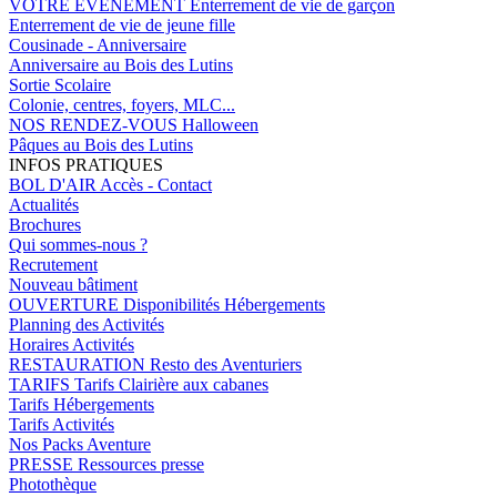
VOTRE EVENEMENT
Enterrement de vie de garçon
Enterrement de vie de jeune fille
Cousinade - Anniversaire
Anniversaire au Bois des Lutins
Sortie Scolaire
Colonie, centres, foyers, MLC...
NOS RENDEZ-VOUS
Halloween
Pâques au Bois des Lutins
INFOS PRATIQUES
BOL D'AIR
Accès - Contact
Actualités
Brochures
Qui sommes-nous ?
Recrutement
Nouveau bâtiment
OUVERTURE
Disponibilités Hébergements
Planning des Activités
Horaires Activités
RESTAURATION
Resto des Aventuriers
TARIFS
Tarifs Clairière aux cabanes
Tarifs Hébergements
Tarifs Activités
Nos Packs Aventure
PRESSE
Ressources presse
Photothèque