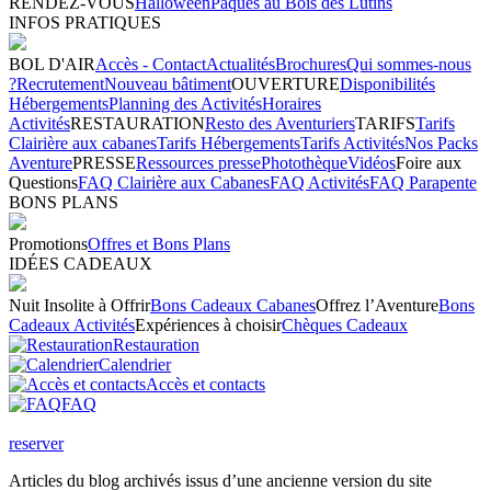
RENDEZ-VOUS
Halloween
Pâques au Bois des Lutins
INFOS PRATIQUES
BOL D'AIR
Accès - Contact
Actualités
Brochures
Qui sommes-nous
?
Recrutement
Nouveau bâtiment
OUVERTURE
Disponibilités
Hébergements
Planning des Activités
Horaires
Activités
RESTAURATION
Resto des Aventuriers
TARIFS
Tarifs
Clairière aux cabanes
Tarifs Hébergements
Tarifs Activités
Nos Packs
Aventure
PRESSE
Ressources presse
Photothèque
Vidéos
Foire aux
Questions
FAQ Clairière aux Cabanes
FAQ Activités
FAQ Parapente
BONS PLANS
Promotions
Offres et Bons Plans
IDÉES CADEAUX
Nuit Insolite à Offrir
Bons Cadeaux Cabanes
Offrez l’Aventure
Bons
Cadeaux Activités
Expériences à choisir
Chèques Cadeaux
Restauration
Calendrier
Accès et contacts
FAQ
reserver
Articles du blog archivés issus d’une ancienne version du site