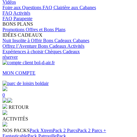
Vidéos
Foire aux Questions
FAQ Clairière aux Cabanes
FAQ Activités
FAQ Parapente
BONS PLANS
Promotions
Offres et Bons Plans
IDÉES CADEAUX
Nuit Insolite à Offrir
Bons Cadeaux Cabanes
Offrez l’Aventure
Bons Cadeaux Activités
Expériences à choisir
Chèques Cadeaux
réserver
MON COMPTE
0
RETOUR
ACTIVITÉS
NOS PACKS
Pack Xtrem
Pack 2 Parcs
Pack 2 Parcs +
Fantasticable
Pack Patrouille
Pack