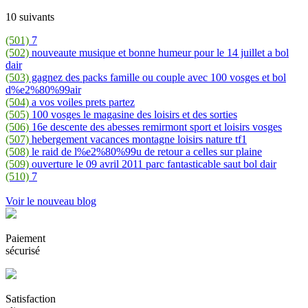
10 suivants
(501)
7
(502)
nouveaute musique et bonne humeur pour le 14 juillet a bol
dair
(503)
gagnez des packs famille ou couple avec 100 vosges et bol
d%e2%80%99air
(504)
a vos voiles prets partez
(505)
100 vosges le magasine des loisirs et des sorties
(506)
16e descente des abesses remirmont sport et loisirs vosges
(507)
hebergement vacances montagne loisirs nature tf1
(508)
le raid de l%e2%80%99u de retour a celles sur plaine
(509)
ouverture le 09 avril 2011 parc fantasticable saut bol dair
(510)
7
Voir le nouveau blog
Paiement
sécurisé
Satisfaction