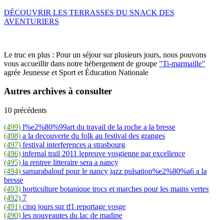
DÉCOUVRIR LES TERRASSES DU SNACK DES
AVENTURIERS
Le truc en plus : Pour un séjour sur plusieurs jours, nous pouvons
vous accueillir dans notre hébergement de groupe
"Ti-marmaille"
agrée Jeunesse et Sport et Éducation Nationale
Autres archives à consulter
10 précédents
(499)
l%e2%80%99art du travail de la roche a la bresse
(498)
a la decouverte du folk au festival des granges
(497)
festival interferences a strasbourg
(496)
infernal trail 2011 lepreuve vosgienne par excellence
(495)
la rentree litteraire sera a nancy
(494)
samarabalouf pour le nancy jazz pulsation%e2%80%a6 a la
bresse
(493)
horticulture botanique trocs et marches pour les mains vertes
(492)
7
(491)
cinq jours sur tf1 reportage vosge
(490)
les nouveautes du lac de madine