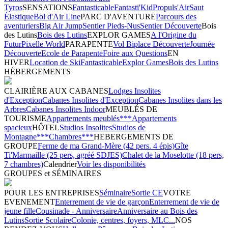
Tyros
SENSATIONS
Fantasticable
Fantasti'Kid
Propuls'Air
Saut
Élastique
Bol d'Air Line
PARC D'AVENTURE
Parcours des
aventuriers
Big Air Jump
Sentier Pieds-Nus
Sentier Découverte
Bois
des Lutins
Bois des Lutins
EXPLOR GAMES
A l'Origine du
Futur
Pixelle World
PARAPENTE
Vol Biplace Découverte
Journée
Découverte
Ecole de Parapente
Foire aux Questions
EN
HIVER
Location de Ski
Fantasticable
Explor Games
Bois des Lutins
HÉBERGEMENTS
CLAIRIÈRE AUX CABANES
Lodges Insolites
d'Exception
Cabanes Insolites d'Exception
Cabanes Insolites dans les
Arbres
Cabanes Insolites Indoor
MEUBLÉS DE
TOURISME
Appartements meublés***
Appartements
spacieux
HÔTEL
Studios Insolites
Studios de
Montagne***
Chambres***
HEBERGEMENTS DE
GROUPE
Ferme de ma Grand-Mère (42 pers. 4 épis)
Gîte
Ti'Marmaille (25 pers, agréé SDJES)
Chalet de la Moselotte (18 pers,
7 chambres)
Calendrier
Voir les disponibilités
GROUPES et SÉMINAIRES
POUR LES ENTREPRISES
Séminaire
Sortie CE
VOTRE
EVENEMENT
Enterrement de vie de garçon
Enterrement de vie de
jeune fille
Cousinade - Anniversaire
Anniversaire au Bois des
Lutins
Sortie Scolaire
Colonie, centres, foyers, MLC...
NOS