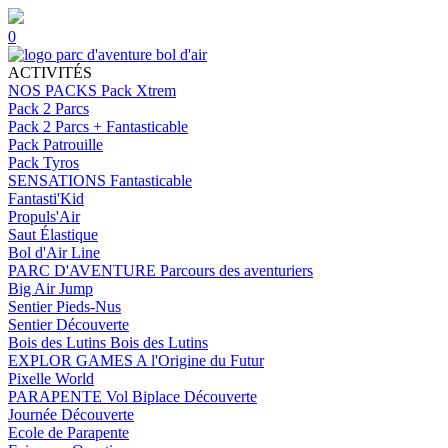
0
ACTIVITÉS
NOS PACKS
Pack Xtrem
Pack 2 Parcs
Pack 2 Parcs + Fantasticable
Pack Patrouille
Pack Tyros
SENSATIONS
Fantasticable
Fantasti'Kid
Propuls'Air
Saut Élastique
Bol d'Air Line
PARC D'AVENTURE
Parcours des aventuriers
Big Air Jump
Sentier Pieds-Nus
Sentier Découverte
Bois des Lutins
Bois des Lutins
EXPLOR GAMES
A l'Origine du Futur
Pixelle World
PARAPENTE
Vol Biplace Découverte
Journée Découverte
Ecole de Parapente