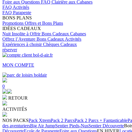
Foire aux Questions
FAQ Clairière aux Cabanes
FAQ Activités
FAQ Parapente
BONS PLANS
Promotions
Offres et Bons Plans
IDÉES CADEAUX
Nuit Insolite à Offrir
Bons Cadeaux Cabanes
Offrez l’Aventure
Bons Cadeaux Activités
Expériences à choisir
Chèques Cadeaux
réserver
MON COMPTE
0
RETOUR
ACTIVITÉS
NOS PACKS
Pack Xtrem
Pack 2 Parcs
Pack 2 Parcs + Fantasticable
Pa
des aventuriers
Big Air Jump
Sentier Pieds-Nus
Sentier Découverte
Bois
Découverte
Ecole de Parapente
Foire aux Questions
EN HIVER
Locati