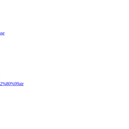
sse
%e2%80%99air