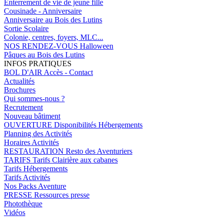
Enterrement de vie de jeune fille
Cousinade - Anniversaire
Anniversaire au Bois des Lutins
Sortie Scolaire
Colonie, centres, foyers, MLC...
NOS RENDEZ-VOUS
Halloween
Pâques au Bois des Lutins
INFOS PRATIQUES
BOL D'AIR
Accès - Contact
Actualités
Brochures
Qui sommes-nous ?
Recrutement
Nouveau bâtiment
OUVERTURE
Disponibilités Hébergements
Planning des Activités
Horaires Activités
RESTAURATION
Resto des Aventuriers
TARIFS
Tarifs Clairière aux cabanes
Tarifs Hébergements
Tarifs Activités
Nos Packs Aventure
PRESSE
Ressources presse
Photothèque
Vidéos