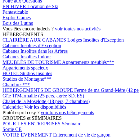
Foire aux Questions
EN HIVER
Location de Ski
Fantasticable
Explor Games
Bois des Lutins
Vous êtes encore indécis ?
voir toutes nos activités
HÉBERGEMENTS
CLAIRIÈRE AUX CABANES
Lodges Insolites d'Exception
Cabanes Insolites d'Exception
Cabanes Insolites dans les Arbres
Cabanes Insolites Indoor
MEUBLÉS DE TOURISME
Appartements meublés***
Appartements spacieux
HÔTEL
Studios Insolites
Studios de Montagne***
Chambres***
HEBERGEMENTS DE GROUPE
Ferme de ma Grand-Mère (42 pers
Gîte Ti'Marmaille (25 pers, agréé SDJES)
Chalet de la Moselotte (18 pers, 7 chambres)
Calendrier
Voir les disponibilités
Plutôt esprit cosy ?
voir tous nos hébergements
GROUPES et SÉMINAIRES
POUR LES ENTREPRISES
Séminaire
Sortie CE
VOTRE EVENEMENT
Enterrement de vie de garçon