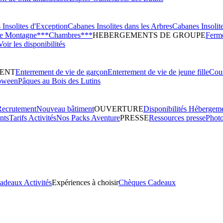
Insolites d'Exception
Cabanes Insolites dans les Arbres
Cabanes Insolit
de Montagne***
Chambres***
HEBERGEMENTS DE GROUPE
Ferme
Voir les disponibilités
ENT
Enterrement de vie de garçon
Enterrement de vie de jeune fille
Cous
oween
Pâques au Bois des Lutins
Recrutement
Nouveau bâtiment
OUVERTURE
Disponibilités Hébergem
nts
Tarifs Activités
Nos Packs Aventure
PRESSE
Ressources presse
Phot
adeaux Activités
Expériences à choisir
Chèques Cadeaux