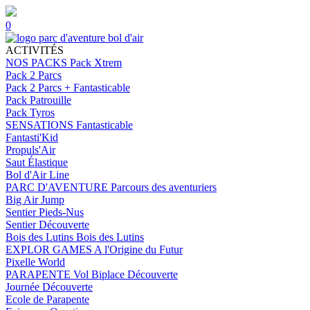
0
ACTIVITÉS
NOS PACKS
Pack Xtrem
Pack 2 Parcs
Pack 2 Parcs + Fantasticable
Pack Patrouille
Pack Tyros
SENSATIONS
Fantasticable
Fantasti'Kid
Propuls'Air
Saut Élastique
Bol d'Air Line
PARC D'AVENTURE
Parcours des aventuriers
Big Air Jump
Sentier Pieds-Nus
Sentier Découverte
Bois des Lutins
Bois des Lutins
EXPLOR GAMES
A l'Origine du Futur
Pixelle World
PARAPENTE
Vol Biplace Découverte
Journée Découverte
Ecole de Parapente