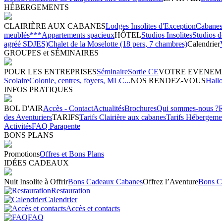
HÉBERGEMENTS
CLAIRIÈRE AUX CABANES
Lodges Insolites d'Exception
Cabanes 
meublés***
Appartements spacieux
HÔTEL
Studios Insolites
Studios 
agréé SDJES)
Chalet de la Moselotte (18 pers, 7 chambres)
Calendrier
GROUPES et SÉMINAIRES
POUR LES ENTREPRISES
Séminaire
Sortie CE
VOTRE EVENEM
Scolaire
Colonie, centres, foyers, MLC...
NOS RENDEZ-VOUS
Hall
INFOS PRATIQUES
BOL D'AIR
Accès - Contact
Actualités
Brochures
Qui sommes-nous ?
des Aventuriers
TARIFS
Tarifs Clairière aux cabanes
Tarifs Hébergeme
Activités
FAQ Parapente
BONS PLANS
Promotions
Offres et Bons Plans
IDÉES CADEAUX
Nuit Insolite à Offrir
Bons Cadeaux Cabanes
Offrez l’Aventure
Bons C
Restauration
Calendrier
Accès et contacts
FAQ