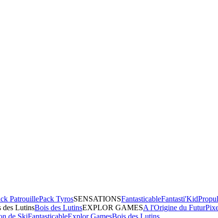
ck Patrouille
Pack Tyros
SENSATIONS
Fantasticable
Fantasti'Kid
Propul
 des Lutins
Bois des Lutins
EXPLOR GAMES
A l'Origine du Futur
Pix
on de Ski
Fantasticable
Explor Games
Bois des Lutins