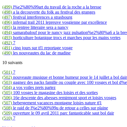
(499)
l%e2%80%99art du travail de la roche a la bresse
(498)
a la decouverte du folk au festival des granges
(497)
festival interferences a strasbourg
(496)
infernal trail 2011 lepreuve vosgienne par excellence
(495)
la rentree litteraire sera a nancy
(494)
samarabalouf pour le nancy jazz pulsation%e2%80%a6 a la bre
(493)
horticulture botanique trocs et marches pour les mains vertes
(492)
7
(491)
cinq jours sur tf1 reportage vosge
(490)
les nouveautes du lac de madine
10 suivants
(501)
7
(502)
nouveaute musique et bonne humeur pour le 14 juillet a bol dair
(503)
gagnez des packs famille ou couple avec 100 vosges et bol d
(504)
a vos voiles prets partez
(505)
100 vosges le magasine des loisirs et des sorties
(506)
16e descente des abesses remirmont sport et loisirs vosges
(507)
hebergement vacances montagne loisirs nature tf1
(508)
le raid de l%e2%80%99u de retour a celles sur plaine
(509)
ouverture le 09 avril 2011 parc fantasticable saut bol dair
(510)
7