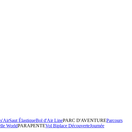
s'Air
Saut Élastique
Bol d'Air Line
PARC D'AVENTURE
Parcours
elle World
PARAPENTE
Vol Biplace Découverte
Journée