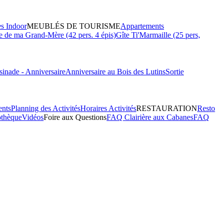
es Indoor
MEUBLÉS DE TOURISME
Appartements
 de ma Grand-Mère (42 pers. 4 épis)
Gîte Ti'Marmaille (25 pers,
inade - Anniversaire
Anniversaire au Bois des Lutins
Sortie
ents
Planning des Activités
Horaires Activités
RESTAURATION
Resto
othèque
Vidéos
Foire aux Questions
FAQ Clairière aux Cabanes
FAQ