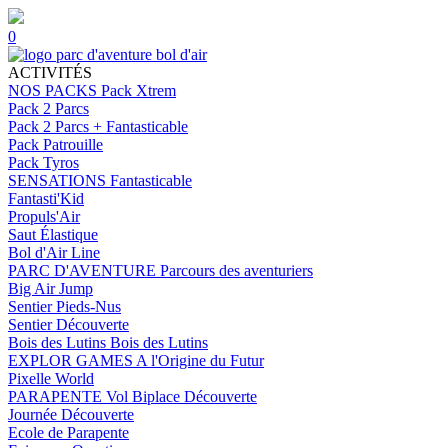
0
ACTIVITÉS
NOS PACKS
Pack Xtrem
Pack 2 Parcs
Pack 2 Parcs + Fantasticable
Pack Patrouille
Pack Tyros
SENSATIONS
Fantasticable
Fantasti'Kid
Propuls'Air
Saut Élastique
Bol d'Air Line
PARC D'AVENTURE
Parcours des aventuriers
Big Air Jump
Sentier Pieds-Nus
Sentier Découverte
Bois des Lutins
Bois des Lutins
EXPLOR GAMES
A l'Origine du Futur
Pixelle World
PARAPENTE
Vol Biplace Découverte
Journée Découverte
Ecole de Parapente