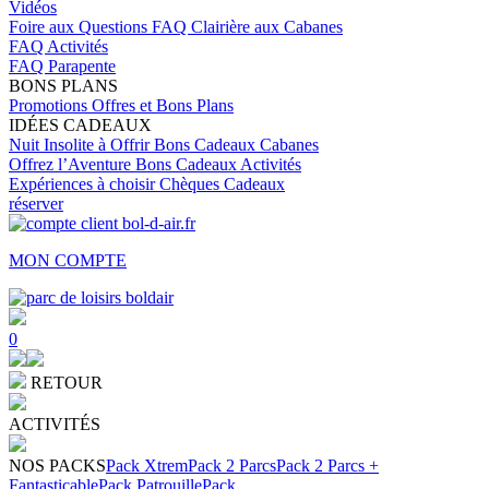
Vidéos
Foire aux Questions
FAQ Clairière aux Cabanes
FAQ Activités
FAQ Parapente
BONS PLANS
Promotions
Offres et Bons Plans
IDÉES CADEAUX
Nuit Insolite à Offrir
Bons Cadeaux Cabanes
Offrez l’Aventure
Bons Cadeaux Activités
Expériences à choisir
Chèques Cadeaux
réserver
MON COMPTE
0
RETOUR
ACTIVITÉS
NOS PACKS
Pack Xtrem
Pack 2 Parcs
Pack 2 Parcs +
Fantasticable
Pack Patrouille
Pack