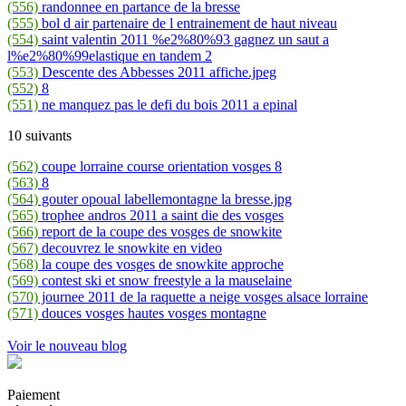
(556)
randonnee en partance de la bresse
(555)
bol d air partenaire de l entrainement de haut niveau
(554)
saint valentin 2011 %e2%80%93 gagnez un saut a
l%e2%80%99elastique en tandem 2
(553)
Descente des Abbesses 2011 affiche.jpeg
(552)
8
(551)
ne manquez pas le defi du bois 2011 a epinal
10 suivants
(562)
coupe lorraine course orientation vosges 8
(563)
8
(564)
gouter opoual labellemontagne la bresse.jpg
(565)
trophee andros 2011 a saint die des vosges
(566)
report de la coupe des vosges de snowkite
(567)
decouvrez le snowkite en video
(568)
la coupe des vosges de snowkite approche
(569)
contest ski et snow freestyle a la mauselaine
(570)
journee 2011 de la raquette a neige vosges alsace lorraine
(571)
douces vosges hautes vosges montagne
Voir le nouveau blog
Paiement