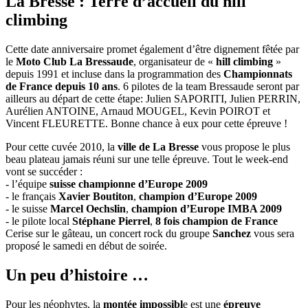
La Bresse : Terre d’accueil du hill
climbing
Cette date anniversaire promet également d’être dignement fêtée par
le
Moto Club La Bressaude
, organisateur de «
hill climbing
»
depuis 1991 et incluse dans la programmation des
Championnats
de France depuis 10 ans
. 6 pilotes de la team Bressaude seront par
ailleurs au départ de cette étape: Julien SAPORITI, Julien PERRIN,
Aurélien ANTOINE, Arnaud MOUGEL, Kevin POIROT et
Vincent FLEURETTE. Bonne chance à eux pour cette épreuve !
Pour cette cuvée 2010, la
ville de La Bresse
vous propose le plus
beau plateau jamais réuni sur une telle épreuve. Tout le week-end
vont se succéder :
- l’équipe
suisse championne d’Europe 2009
- le français
Xavier Boutiton
,
champion d’Europe 2009
- le suisse
Marcel Oechslin
,
champion d’Europe IMBA 2009
- le pilote local
Stéphane Pierrel
,
8 fois champion de France
Cerise sur le gâteau, un concert rock du groupe
Sanchez
vous sera
proposé le samedi en début de soirée.
Un peu d’histoire …
Pour les néophytes, la
montée impossibl
e est une
épreuve