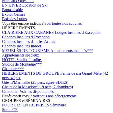
Foire aux Questions
EN HIVER
Location de Ski
Fantasticable
Explor Games
Bois des Lutins
Vous êtes encore indécis ?
voir toutes nos activités
HÉBERGEMENTS
CLAIRIÈRE AUX CABANES
Lodges Insolites d'Exception
Cabanes Insolites d'Exception
Cabanes Insolites dans les Arbres
Cabanes Insolites Indoor
MEUBLÉS DE TOURISME
Appartements meublés***
Appartements spacieux
HÔTEL
Studios Insolites
Studios de Montagne***
Chambres***
HEBERGEMENTS DE GROUPE
Ferme de ma Grand-Mère (42
pers. 4 épis)
Gîte Ti'Marmaille (25 pers, agréé SDJES)
Chalet de la Moselotte (18 pers, 7 chambres)
Calendrier
Voir les disponibilités
Plutôt esprit cosy ?
voir tous nos hébergements
GROUPES et SÉMINAIRES
POUR LES ENTREPRISES
Séminaire
Sortie CE