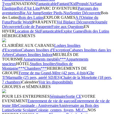
Tyros
SENSATIONS
Fantasticable
Fantasti'Kid
Propuls'Air
Saut
Élastique
Bol d'Air Line
PARC D'AVENTURE
Parcours des
aventuriers
Big Air Jump
Sentier Pieds-Nus
Sentier Découverte
Bois
des Lutins
Bois des Lutins
EXPLOR GAMES
A l'Origine du
Futur
Pixelle World
PARAPENTE
Vol Biplace Découverte
Journée
Découverte
Ecole de Parapente
Foire aux Questions
EN
HIVER
Location de Ski
Fantasticable
Explor Games
Bois des Lutins
HÉBERGEMENTS
CLAIRIÈRE AUX CABANES
Lodges Insolites
d'Exception
Cabanes Insolites d'Exception
Cabanes Insolites dans les
Arbres
Cabanes Insolites Indoor
MEUBLÉS DE
TOURISME
Appartements meublés***
Appartements
spacieux
HÔTEL
Studios Insolites
Studios de
Montagne***
Chambres***
HEBERGEMENTS DE
GROUPE
Ferme de ma Grand-Mère (42 pers. 4 épis)
Gîte
Ti'Marmaille (25 pers, agréé SDJES)
Chalet de la Moselotte (18 pers,
7 chambres)
Calendrier
Voir les disponibilités
GROUPES et SÉMINAIRES
POUR LES ENTREPRISES
Séminaire
Sortie CE
VOTRE
EVENEMENT
Enterrement de vie de garçon
Enterrement de vie de
jeune fille
Cousinade - Anniversaire
Anniversaire au Bois des
Lutins
Sortie Scolaire
Colonie, centres, foyers, MLC...
NOS