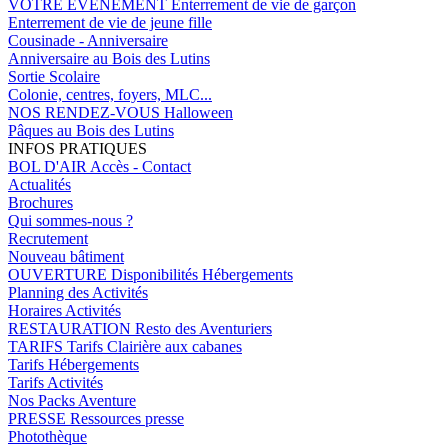
VOTRE EVENEMENT
Enterrement de vie de garçon
Enterrement de vie de jeune fille
Cousinade - Anniversaire
Anniversaire au Bois des Lutins
Sortie Scolaire
Colonie, centres, foyers, MLC...
NOS RENDEZ-VOUS
Halloween
Pâques au Bois des Lutins
INFOS PRATIQUES
BOL D'AIR
Accès - Contact
Actualités
Brochures
Qui sommes-nous ?
Recrutement
Nouveau bâtiment
OUVERTURE
Disponibilités Hébergements
Planning des Activités
Horaires Activités
RESTAURATION
Resto des Aventuriers
TARIFS
Tarifs Clairière aux cabanes
Tarifs Hébergements
Tarifs Activités
Nos Packs Aventure
PRESSE
Ressources presse
Photothèque