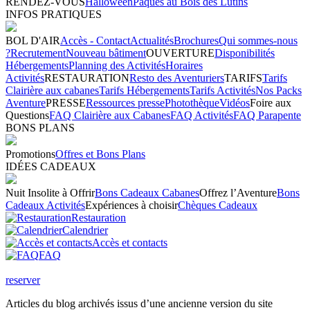
RENDEZ-VOUS
Halloween
Pâques au Bois des Lutins
INFOS PRATIQUES
BOL D'AIR
Accès - Contact
Actualités
Brochures
Qui sommes-nous
?
Recrutement
Nouveau bâtiment
OUVERTURE
Disponibilités
Hébergements
Planning des Activités
Horaires
Activités
RESTAURATION
Resto des Aventuriers
TARIFS
Tarifs
Clairière aux cabanes
Tarifs Hébergements
Tarifs Activités
Nos Packs
Aventure
PRESSE
Ressources presse
Photothèque
Vidéos
Foire aux
Questions
FAQ Clairière aux Cabanes
FAQ Activités
FAQ Parapente
BONS PLANS
Promotions
Offres et Bons Plans
IDÉES CADEAUX
Nuit Insolite à Offrir
Bons Cadeaux Cabanes
Offrez l’Aventure
Bons
Cadeaux Activités
Expériences à choisir
Chèques Cadeaux
Restauration
Calendrier
Accès et contacts
FAQ
reserver
Articles du blog archivés issus d’une ancienne version du site