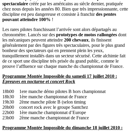
spectaculaire
créée par les américains au siècle dernier, pratiquée
chez nous depuis les années 80. Bien que très impressionnante, cette
discipline est peu dangereuse et consiste à franchir
des pentes
pouvant atteindre 100%
!
Les rares pilotes franchissant l’arrivée sont alors départagés au
chronomètre. Lancés sur des
prototypes de motos rallongées
dont
les mécaniques peuvent atteindre
200 chevaux
, ils finissent
généralement par des figures très spectaculaires, pour le plus grand
bonheur des spectateurs qui en prennent plein les yeux,
tranquillement installés dans un secteur sécurisé. Cette alchimie fait
de ce sport une discipline très prisée du grand public, comme le
prouve l’affluence sur chaque manche du championnat de France.
Programme Montée Impossible du samedi 17 juillet 2010 :
Épreuves
en nocturne et concert Rock
18h00
1ere manche démo pilotes B hors championnat
18h30
1ère manche championnat de France
19h30
2ème manche pilote B (selon timing
20h00
concert rock avec le groupe Santchez
22h00
1ère manche championnat d’Europe
23h00
2ème manche championnat de France
Programme Montée Impossible du dimanche 18 juillet 2010 :