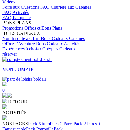
Vidéos
Foire aux Questions
FAQ Clairière aux Cabanes
FAQ Activités
FAQ Parapente
BONS PLANS
Promotions
Offres et Bons Plans
IDÉES CADEAUX
Nuit Insolite à Offrir
Bons Cadeaux Cabanes
Offrez l’Aventure
Bons Cadeaux Activités
Expériences à choisir
Chèques Cadeaux
réserver
MON COMPTE
0
RETOUR
ACTIVITÉS
NOS PACKS
Pack Xtrem
Pack 2 Parcs
Pack 2 Parcs +
Fantasticable
Pack Patrouille
Pack