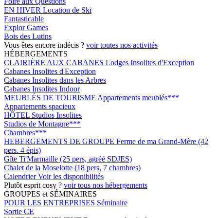
Foire aux Questions
EN HIVER
Location de Ski
Fantasticable
Explor Games
Bois des Lutins
Vous êtes encore indécis ?
voir toutes nos activités
HÉBERGEMENTS
CLAIRIÈRE AUX CABANES
Lodges Insolites d'Exception
Cabanes Insolites d'Exception
Cabanes Insolites dans les Arbres
Cabanes Insolites Indoor
MEUBLÉS DE TOURISME
Appartements meublés***
Appartements spacieux
HÔTEL
Studios Insolites
Studios de Montagne***
Chambres***
HEBERGEMENTS DE GROUPE
Ferme de ma Grand-Mère (42
pers. 4 épis)
Gîte Ti'Marmaille (25 pers, agréé SDJES)
Chalet de la Moselotte (18 pers, 7 chambres)
Calendrier
Voir les disponibilités
Plutôt esprit cosy ?
voir tous nos hébergements
GROUPES et SÉMINAIRES
POUR LES ENTREPRISES
Séminaire
Sortie CE