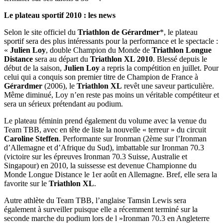
Le plateau sportif 2010 : les news
Selon le site officiel du
Triathlon de Gérardmer
*, le plateau
sportif sera des plus intéressants pour la performance et le spectacle :
«
Julien Loy
, double Champion du Monde de
Triathlon Longue
Distance
sera au départ du
Triathlon XL 2010
. Blessé depuis le
début de la saison,
Julien Loy
a repris la compétition en juillet. Pour
celui qui a conquis son premier titre de Champion de France à
Gérardmer
(2006), le
Triathlon XL
revêt une saveur particulière.
Même diminué, Loy n’en reste pas moins un véritable compétiteur et
sera un sérieux prétendant au podium.
Le plateau féminin prend également du volume avec la venue du
Team TBB, avec en tête de liste la nouvelle « terreur » du circuit
Caroline Steffen
. Performante sur Ironman (2ème sur l’Ironman
d’Allemagne et d’Afrique du Sud), imbattable sur Ironman 70.3
(victoire sur les épreuves Ironman 70.3 Suisse, Australie et
Singapour) en 2010, la suissesse est devenue Championne du
Monde Longue Distance le 1er août en Allemagne. Bref, elle sera la
favorite sur le
Triathlon XL
.
Autre athlète du Team TBB, l’anglaise Tamsin Lewis sera
également à surveiller puisque elle a récemment terminé sur la
seconde marche du podium lors de l »Ironman 70.3 en Angleterre