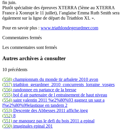
fin juin.
Plutôt spécialiste des épreuves XTERRA (5ème au XTERRA
France à Xonrupt le 11 juillet), l’anglaise Emma Ruth Smith sera
également sur la ligne de départ du Triathlon XL ».
Pour en savoir plus :
www.triathlondegerardmer.com
Commentaires fermés
Les commentaires sont fermés
Autres archives à consulter
10 précédents
(558)
championnats du monde tir arbalete 2010 avon
(557)
triathlon_gerardmer_2010_concurrents_lorraine_vosges
(556)
randonnee en partance de la bresse
(555)
bol d air partenaire de l entrainement de haut niveau
(554)
saint valentin 2011 %e2%80%93 gagnez un saut a
l%e2%80%99elastique en tandem 2
(553)
Descente des Abbesses 2011 affiche.jpeg
(552)
8
(551)
ne manquez pas le defi du bois 2011 a epinal
(550)
imaginales epinal 201