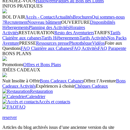
RENDEZ-VOUS
Halloween
Pâques au Bois des Lutins
INFOS PRATIQUES
BOL D'AIR
Accès - Contact
Actualités
Brochures
Qui sommes-nous
?
Recrutement
Nouveau bâtiment
OUVERTURE
Disponibilités
Hébergements
Planning des Activités
Horaires
Activités
RESTAURATION
Resto des Aventuriers
TARIFS
Tarifs
Clairière aux cabanes
Tarifs Hébergements
Tarifs Activités
Nos Packs
Aventure
PRESSE
Ressources presse
Photothèque
Vidéos
Foire aux
Questions
FAQ Clairière aux Cabanes
FAQ Activités
FAQ Parapente
BONS PLANS
Promotions
Offres et Bons Plans
IDÉES CADEAUX
Nuit Insolite à Offrir
Bons Cadeaux Cabanes
Offrez l’Aventure
Bons
Cadeaux Activités
Expériences à choisir
Chèques Cadeaux
Restauration
Calendrier
Accès et contacts
FAQ
reserver
Articles du blog archivés issus d’une ancienne version du site