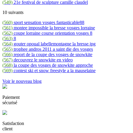
(549)
21e festival de sculpture camille claudel
10 suivants
(560)
sport sensation vosges fantasticable88
(561)
montee impossible la bresse vosges lorraine
(562)
coupe lorraine course orientation vosges 8
(563)
8
(564)
gouter opoual labellemontagne la bresse.jpg
(565)
trophee andros 2011 a saint die des vosges
(566)
report de la coupe des vosges de snowkite
(567)
decouvrez le snowkite en video
(568)
la coupe des vosges de snowkite approche
(569)
contest ski et snow freestyle a la mauselaine
Voir le nouveau blog
Paiement
sécurisé
Satisfaction
client