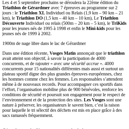
Les 4 et 5 septembre prochains se déroulera la 22ème édition du
Triathlon de Gérardmer
avec 7 épreuves au programme sur 2
jours : le
Triathlon XL
Individuel ou Relais (1,9 km – 90 km – 21
km), le
Triathlon DO
(1,5 km – 40 km – 10 km), Le
Triathlon
Découverte
Individuel ou relais (500m – 20 km – 5 km), le
TriKids
pour les jeunes nés de 1995 à 1998 et enfin le
Mini-kids
pour les
jeunes nés de 1999 à 2002.
1900m de nage libre dans le lac de Gérardmer
Dans une édition récente,
Vosges Matin
annonçait que le
triathlon
avait atteint son objectif, à savoir la participation de 4000
concurrents, et de rajouter «
avec une sécurité accrue
». 4000
concurrents pour 15 nationalités différentes mais aussi et surtout un
plateau sportif digne des plus grandes épreuves européennes, chez
les hommes comme chez les femmes. Les responsables s’attendent
même à de nouveaux records. Pour accompagner ces sportifs dans
l’effort, l’organisation mobilise plus de 900 bénévoles, renforce les
conditions de sécurité et poursuit son engagement pour le respect de
l’environnement et de la protection des sites.
Les Vosges
sont une
nature à préserver, les organisateurs le savent bien, c’est la raison
pour laquelle le tri sélectif des déchets est mis en place grâce à des
sacs ramassés fréquemment.