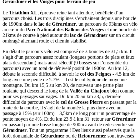
Gérardmer et les Vosges pour terrain de jeu
Le
Triathlon XL
, épreuve reine tant attendue, bénéficie d’un
parcours choisi. Les trois disciplines s’enchainent depuis une boucle
de 1900m dans le
lac de Gérardmer
, un parcours de 93kms en vélo
au cœur du
Parc National des Ballons des Vosges
et une boucle de
21kms de course à pied autour du
lac de Gérardmer
sur un circuit
ombragé alternant route et chemin stabilisé.
En détail le parcours vélo est composé de 3 boucles de 31,5 km. Il
s’agit d’un parcours assez roulant (longues portions de plats et faux
plats descendant) mais aussi sélectif (9 bosses sur l’ensemble du
parcours) avec un total de dénivelé positif de 1900m. Au km 12,
débute la seconde difficulté, à savoir le
col des Feignes
- 4.5 km de
long avec une pente de 5.7% – il est le col typique de moyenne
montagne. Du km 15,5 au km 20, de nouveau une partie plus
roulante qui descend le long de la
Vallée du Chajoux
bien connue
pour ses paysages sauvages. Du km 20 au km 23,5, dernière
difficulté du parcours avec le
col de Grosse Pierre
en passant par la
route de la courbe, il s’agit de la montée la plus dure avec un
passage à 15% (sur 100m) – 3,5km de long pour un pourcentage de
pente moyen de 4%. Et du km 23,5 à km 31, retour sur
Gérardmer
en passant par une bosse longue de 900m avant de redescendre sur
Gérardmer
. Tout un programme ! Des lieux aussi préservés que la
forêt domaniale de
Gérardmer
ou de
Retournemer
sont traversés