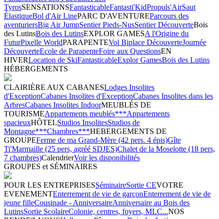
Tyros
SENSATIONS
Fantasticable
Fantasti'Kid
Propuls'Air
Saut
Élastique
Bol d'Air Line
PARC D'AVENTURE
Parcours des
aventuriers
Big Air Jump
Sentier Pieds-Nus
Sentier Découverte
Bois
des Lutins
Bois des Lutins
EXPLOR GAMES
A l'Origine du
Futur
Pixelle World
PARAPENTE
Vol Biplace Découverte
Journée
Découverte
Ecole de Parapente
Foire aux Questions
EN
HIVER
Location de Ski
Fantasticable
Explor Games
Bois des Lutins
HÉBERGEMENTS
CLAIRIÈRE AUX CABANES
Lodges Insolites
d'Exception
Cabanes Insolites d'Exception
Cabanes Insolites dans les
Arbres
Cabanes Insolites Indoor
MEUBLÉS DE
TOURISME
Appartements meublés***
Appartements
spacieux
HÔTEL
Studios Insolites
Studios de
Montagne***
Chambres***
HEBERGEMENTS DE
GROUPE
Ferme de ma Grand-Mère (42 pers. 4 épis)
Gîte
Ti'Marmaille (25 pers, agréé SDJES)
Chalet de la Moselotte (18 pers,
7 chambres)
Calendrier
Voir les disponibilités
GROUPES et SÉMINAIRES
POUR LES ENTREPRISES
Séminaire
Sortie CE
VOTRE
EVENEMENT
Enterrement de vie de garçon
Enterrement de vie de
jeune fille
Cousinade - Anniversaire
Anniversaire au Bois des
Lutins
Sortie Scolaire
Colonie, centres, foyers, MLC...
NOS