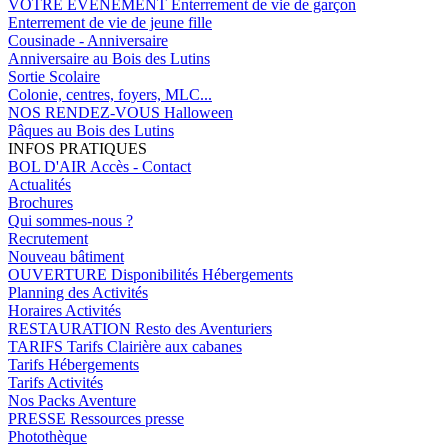
VOTRE EVENEMENT
Enterrement de vie de garçon
Enterrement de vie de jeune fille
Cousinade - Anniversaire
Anniversaire au Bois des Lutins
Sortie Scolaire
Colonie, centres, foyers, MLC...
NOS RENDEZ-VOUS
Halloween
Pâques au Bois des Lutins
INFOS PRATIQUES
BOL D'AIR
Accès - Contact
Actualités
Brochures
Qui sommes-nous ?
Recrutement
Nouveau bâtiment
OUVERTURE
Disponibilités Hébergements
Planning des Activités
Horaires Activités
RESTAURATION
Resto des Aventuriers
TARIFS
Tarifs Clairière aux cabanes
Tarifs Hébergements
Tarifs Activités
Nos Packs Aventure
PRESSE
Ressources presse
Photothèque