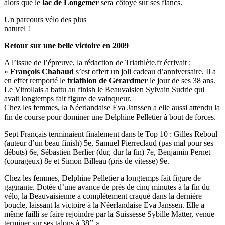
alors que le
lac de Longemer
sera côtoyé sur ses flancs.
Un parcours vélo des plus
naturel !
Retour sur une belle victoire en 2009
A l’issue de l’épreuve, la rédaction de Triathlète.fr écrivait :
«
François Chabaud
s’est offert un joli cadeau d’anniversaire. Il a
en effet remporté le
triathlon de Gérardmer
le jour de ses 38 ans.
Le Vitrollais a battu au finish le Beauvaisien Sylvain Sudrie qui
avait longtemps fait figure de vainqueur.
Chez les femmes, la Néerlandaise Eva Janssen a elle aussi attendu la
fin de course pour dominer une Delphine Pelletier à bout de forces.
Sept Français terminaient finalement dans le Top 10 : Gilles Reboul
(auteur d’un beau finish) 5e, Samuel Pierreclaud (pas mal pour ses
débuts) 6e, Sébastien Berlier (dur, dur la fin) 7e, Benjamin Pernet
(courageux) 8e et Simon Billeau (pris de vitesse) 9e.
Chez les femmes, Delphine Pelletier a longtemps fait figure de
gagnante. Dotée d’une avance de près de cinq minutes à la fin du
vélo, la Beauvaisienne a complètement craqué dans la dernière
boucle, laissant la victoire à la Néerlandaise Eva Janssen. Elle a
même failli se faire rejoindre par la Suissesse Sybille Matter, venue
terminer sur ses talons à 38’’ ».