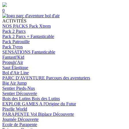
0
ACTIVITÉS
NOS PACKS
Pack Xtrem
Pack 2 Parcs
Pack 2 Parcs + Fantasticable
Pack Patrouille
Pack Tyros
SENSATIONS
Fantasticable
Fantasti'Kid
Propuls'Air
Saut Élastique
Bol d'Air Line
PARC D'AVENTURE
Parcours des aventuriers
Big Air Jump
Sentier Pieds-Nus
Sentier Découverte
Bois des Lutins
Bois des Lutins
EXPLOR GAMES
A l'Origine du Futur
Pixelle World
PARAPENTE
Vol Biplace Découverte
Journée Découverte
Ecole de Parapente