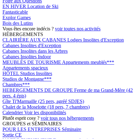
Foire aux Questions
EN HIVER
Location de Ski
Fantasticable
Explor Games
Bois des Lutins
Vous êtes encore indécis ?
voir toutes nos activités
HÉBERGEMENTS
CLAIRIÈRE AUX CABANES
Lodges Insolites d'Exception
Cabanes Insolites d'Exception
Cabanes Insolites dans les Arbres
Cabanes Insolites Indoor
MEUBLÉS DE TOURISME
Appartements meublés***
Appartements spacieux
HÔTEL
Studios Insolites
Studios de Montagne***
Chambres***
HEBERGEMENTS DE GROUPE
Ferme de ma Grand-Mère (42
pers. 4 épis)
Gîte Ti'Marmaille (25 pers, agréé SDJES)
Chalet de la Moselotte (18 pers, 7 chambres)
Calendrier
Voir les disponibilités
Plutôt esprit cosy ?
voir tous nos hébergements
GROUPES et SÉMINAIRES
POUR LES ENTREPRISES
Séminaire
Sortie CE