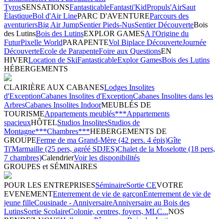
Tyros
SENSATIONS
Fantasticable
Fantasti'Kid
Propuls'Air
Saut
Élastique
Bol d'Air Line
PARC D'AVENTURE
Parcours des
aventuriers
Big Air Jump
Sentier Pieds-Nus
Sentier Découverte
Bois
des Lutins
Bois des Lutins
EXPLOR GAMES
A l'Origine du
Futur
Pixelle World
PARAPENTE
Vol Biplace Découverte
Journée
Découverte
Ecole de Parapente
Foire aux Questions
EN
HIVER
Location de Ski
Fantasticable
Explor Games
Bois des Lutins
HÉBERGEMENTS
CLAIRIÈRE AUX CABANES
Lodges Insolites
d'Exception
Cabanes Insolites d'Exception
Cabanes Insolites dans les
Arbres
Cabanes Insolites Indoor
MEUBLÉS DE
TOURISME
Appartements meublés***
Appartements
spacieux
HÔTEL
Studios Insolites
Studios de
Montagne***
Chambres***
HEBERGEMENTS DE
GROUPE
Ferme de ma Grand-Mère (42 pers. 4 épis)
Gîte
Ti'Marmaille (25 pers, agréé SDJES)
Chalet de la Moselotte (18 pers,
7 chambres)
Calendrier
Voir les disponibilités
GROUPES et SÉMINAIRES
POUR LES ENTREPRISES
Séminaire
Sortie CE
VOTRE
EVENEMENT
Enterrement de vie de garçon
Enterrement de vie de
jeune fille
Cousinade - Anniversaire
Anniversaire au Bois des
Lutins
Sortie Scolaire
Colonie, centres, foyers, MLC...
NOS