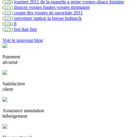
(570)
journee 2011 de la raquette a neige vosges alsace lorraine
(571)
douces vosges hautes vosges montagne
(572)
coupe des vosges de snowkite 2011
(573)
ouverture station la bresse hohneck
(574)
8
(575)
bol dair line
Voir le nouveau blog
Paiement
sécurisé
Satisfaction
client
Assurance annulation
hébergement