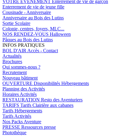
VOTRE EVENEMENT
Enterrement de vie de garçon
Enterrement de vie de jeune fille
Cousinade - Anniversaire
Anniversaire au Bois des Lutins
Sortie Scolaire
Colonie, centres, foyers, MLC...
NOS RENDEZ-VOUS
Halloween
Pâques au Bois des Lutins
INFOS PRATIQUES
BOL D'AIR
Accès - Contact
Actualités
Brochures
Qui sommes-nous ?
Recrutement
Nouveau bâtiment
OUVERTURE
Disponibilités Hébergements
Planning des Activités
Horaires Activités
RESTAURATION
Resto des Aventuriers
TARIFS
Tarifs Clairière aux cabanes
Tarifs Hébergements
Tarifs Activités
Nos Packs Aventure
PRESSE
Ressources presse
Photothèque