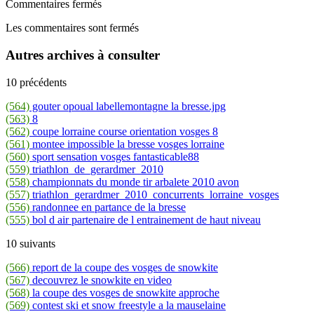
Commentaires fermés
Les commentaires sont fermés
Autres archives à consulter
10 précédents
(564)
gouter opoual labellemontagne la bresse.jpg
(563)
8
(562)
coupe lorraine course orientation vosges 8
(561)
montee impossible la bresse vosges lorraine
(560)
sport sensation vosges fantasticable88
(559)
triathlon_de_gerardmer_2010
(558)
championnats du monde tir arbalete 2010 avon
(557)
triathlon_gerardmer_2010_concurrents_lorraine_vosges
(556)
randonnee en partance de la bresse
(555)
bol d air partenaire de l entrainement de haut niveau
10 suivants
(566)
report de la coupe des vosges de snowkite
(567)
decouvrez le snowkite en video
(568)
la coupe des vosges de snowkite approche
(569)
contest ski et snow freestyle a la mauselaine