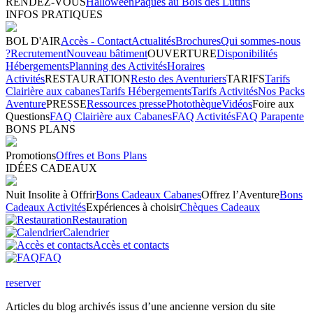
RENDEZ-VOUS
Halloween
Pâques au Bois des Lutins
INFOS PRATIQUES
BOL D'AIR
Accès - Contact
Actualités
Brochures
Qui sommes-nous
?
Recrutement
Nouveau bâtiment
OUVERTURE
Disponibilités
Hébergements
Planning des Activités
Horaires
Activités
RESTAURATION
Resto des Aventuriers
TARIFS
Tarifs
Clairière aux cabanes
Tarifs Hébergements
Tarifs Activités
Nos Packs
Aventure
PRESSE
Ressources presse
Photothèque
Vidéos
Foire aux
Questions
FAQ Clairière aux Cabanes
FAQ Activités
FAQ Parapente
BONS PLANS
Promotions
Offres et Bons Plans
IDÉES CADEAUX
Nuit Insolite à Offrir
Bons Cadeaux Cabanes
Offrez l’Aventure
Bons
Cadeaux Activités
Expériences à choisir
Chèques Cadeaux
Restauration
Calendrier
Accès et contacts
FAQ
reserver
Articles du blog archivés issus d’une ancienne version du site