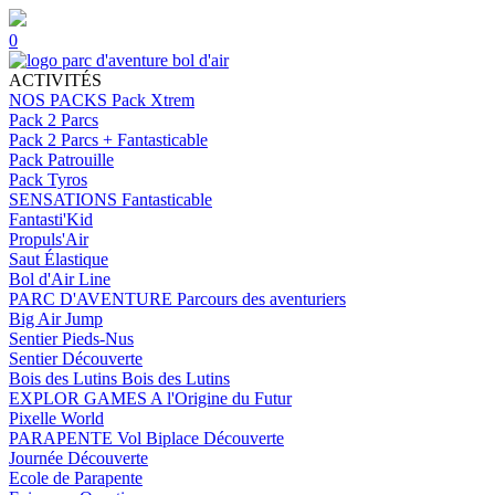
0
ACTIVITÉS
NOS PACKS
Pack Xtrem
Pack 2 Parcs
Pack 2 Parcs + Fantasticable
Pack Patrouille
Pack Tyros
SENSATIONS
Fantasticable
Fantasti'Kid
Propuls'Air
Saut Élastique
Bol d'Air Line
PARC D'AVENTURE
Parcours des aventuriers
Big Air Jump
Sentier Pieds-Nus
Sentier Découverte
Bois des Lutins
Bois des Lutins
EXPLOR GAMES
A l'Origine du Futur
Pixelle World
PARAPENTE
Vol Biplace Découverte
Journée Découverte
Ecole de Parapente