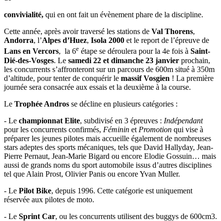
convivialité,
qui en ont fait un évènement phare de la discipline.
Cette année, après avoir traversé les stations de
Val Thorens
,
Andorra
, l’
Alpes d’Huez
,
Isola 2000
et le report de l’épreuve de
e
Lans en Vercors
, la 6
étape se déroulera pour la 4e fois à
Saint-
Dié-des-Vosges
. Le
samedi 22 et dimanche 23 janvier
prochain,
les concurrents s’affronteront sur un parcours de 600m situé à 350m
d’altitude, pour tenter de conquérir le
massif Vosgien
! La première
journée sera consacrée aux essais et la deuxième à la course.
Le
Trophée Andros
se décline en plusieurs catégories :
- Le
championnat Elite
, subdivisé en 3 épreuves :
Indépendant
pour les concurrents confirmés,
Féminin
et
Promotion
qui vise à
préparer les jeunes pilotes mais accueille également de nombreuses
stars adeptes des sports mécaniques, tels que David Hallyday, Jean-
Pierre Pernaut, Jean-Marie Bigard ou encore Elodie Gossuin… mais
aussi de grands noms du sport automobile issus d’autres disciplines
tel que Alain Prost, Olivier Panis ou encore Yvan Muller.
- Le
Pilot Bike
, depuis 1996. Cette catégorie est uniquement
réservée aux pilotes de moto.
- Le
Sprint Car
, ou les concurrents utilisent des buggys de 600cm3.