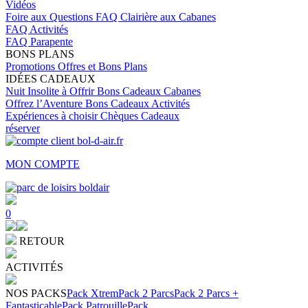
Vidéos
Foire aux Questions
FAQ Clairière aux Cabanes
FAQ Activités
FAQ Parapente
BONS PLANS
Promotions
Offres et Bons Plans
IDÉES CADEAUX
Nuit Insolite à Offrir
Bons Cadeaux Cabanes
Offrez l’Aventure
Bons Cadeaux Activités
Expériences à choisir
Chèques Cadeaux
réserver
MON COMPTE
0
RETOUR
ACTIVITÉS
NOS PACKS
Pack Xtrem
Pack 2 Parcs
Pack 2 Parcs +
Fantasticable
Pack Patrouille
Pack