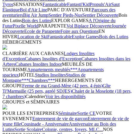
Tyros
SENSATIONS
Fantasticable
Fantasti'Kid
Propuls'Air
Saut
Élastique
Bol d'Air Line
PARC D'AVENTURE
Parcours des
aventuriers
Big Air Jump
Sentier Pieds-Nus
Sentier Découverte
Bois
des Lutins
Bois des Lutins
EXPLOR GAMES
A l'Origine du
Futur
Pixelle World
PARAPENTE
Vol Biplace Découverte
Journée
Découverte
Ecole de Parapente
Foire aux Questions
EN
HIVER
Location de Ski
Fantasticable
Explor Games
Bois des Lutins
HÉBERGEMENTS
CLAIRIÈRE AUX CABANES
Lodges Insolites
d'Exception
Cabanes Insolites d'Exception
Cabanes Insolites dans les
Arbres
Cabanes Insolites Indoor
MEUBLÉS DE
TOURISME
Appartements meublés***
Appartements
spacieux
HÔTEL
Studios Insolites
Studios de
Montagne***
Chambres***
HEBERGEMENTS DE
GROUPE
Ferme de ma Grand-Mère (42 pers. 4 épis)
Gîte
Ti'Marmaille (25 pers, agréé SDJES)
Chalet de la Moselotte (18 pers,
7 chambres)
Calendrier
Voir les disponibilités
GROUPES et SÉMINAIRES
POUR LES ENTREPRISES
Séminaire
Sortie CE
VOTRE
EVENEMENT
Enterrement de vie de garçon
Enterrement de vie de
jeune fille
Cousinade - Anniversaire
Anniversaire au Bois des
Lutins
Sortie Scolaire
Colonie, centres, foyers, MLC...
NOS