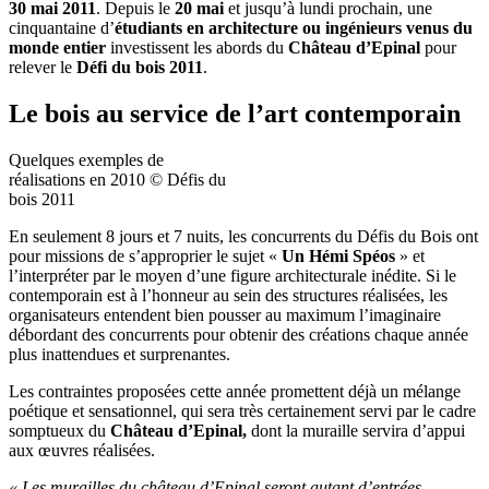
30 mai 2011
. Depuis le
20 mai
et jusqu’à lundi prochain, une
cinquantaine d’
étudiants en architecture ou ingénieurs venus du
monde entier
investissent les abords du
Château d’Epinal
pour
relever le
Défi du bois 2011
.
Le bois au service de l’art contemporain
Quelques exemples de
réalisations en 2010 © Défis du
bois 2011
En seulement 8 jours et 7 nuits, les concurrents du Défis du Bois ont
pour missions de s’approprier le sujet «
Un Hémi Spéos
» et
l’interpréter par le moyen d’une figure architecturale inédite. Si le
contemporain est à l’honneur au sein des structures réalisées, les
organisateurs entendent bien pousser au maximum l’imaginaire
débordant des concurrents pour obtenir des créations chaque année
plus inattendues et surprenantes.
Les contraintes proposées cette année promettent déjà un mélange
poétique et sensationnel, qui sera très certainement servi par le cadre
somptueux du
Château d’Epinal,
dont la muraille servira d’appui
aux œuvres réalisées.
«
Les murailles du château d’Epinal seront autant d’entrées