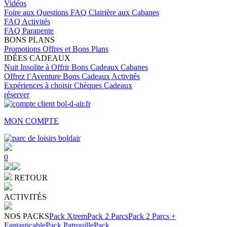
Vidéos
Foire aux Questions
FAQ Clairière aux Cabanes
FAQ Activités
FAQ Parapente
BONS PLANS
Promotions
Offres et Bons Plans
IDÉES CADEAUX
Nuit Insolite à Offrir
Bons Cadeaux Cabanes
Offrez l’Aventure
Bons Cadeaux Activités
Expériences à choisir
Chèques Cadeaux
réserver
MON COMPTE
0
RETOUR
ACTIVITÉS
NOS PACKS
Pack Xtrem
Pack 2 Parcs
Pack 2 Parcs +
Fantasticable
Pack Patrouille
Pack