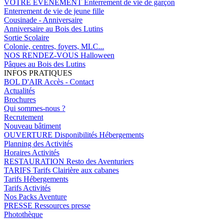
VOTRE EVENEMENT
Enterrement de vie de garçon
Enterrement de vie de jeune fille
Cousinade - Anniversaire
Anniversaire au Bois des Lutins
Sortie Scolaire
Colonie, centres, foyers, MLC...
NOS RENDEZ-VOUS
Halloween
Pâques au Bois des Lutins
INFOS PRATIQUES
BOL D'AIR
Accès - Contact
Actualités
Brochures
Qui sommes-nous ?
Recrutement
Nouveau bâtiment
OUVERTURE
Disponibilités Hébergements
Planning des Activités
Horaires Activités
RESTAURATION
Resto des Aventuriers
TARIFS
Tarifs Clairière aux cabanes
Tarifs Hébergements
Tarifs Activités
Nos Packs Aventure
PRESSE
Ressources presse
Photothèque