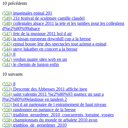
10 précédents
(550)
imaginales epinal 201
(549)
21e festival de sculpture camille claudel
(548)
collegiales alsace 2011 la tete et les jambes pour les collegiens
d%e2%80%99alsace
(547)
fete de la musique 2011 bol d air
(546)
la nissan european downhill cup a la bresse
(545)
epinal bouge lete des spectacles tout azimut a epinal
(544)
steve lukather en concert a la bresse
(543)
8
(542)
verdun quatre sites web en un
(541)
le chemin de lunion enfin
10 suivants
(552)
8
(553)
Descente des Abbesses 2011 affiche.jpeg
(554)
saint valentin 2011 %e2%80%93 gagnez un saut a
l%e2%80%99elastique en tandem 2
(555)
bol d air partenaire de l entrainement de haut niveau
(556)
randonnee en partance de la bresse
(557)
triathlon_gerardmer_2010_concurrents_lorraine_vosges
(558)
championnats du monde tir arbalete 2010 avon
(559)
triathlon_de_gerardmer_2010