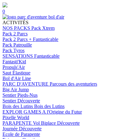
0
ACTIVITÉS
NOS PACKS
Pack Xtrem
Pack 2 Parcs
Pack 2 Parcs + Fantasticable
Pack Patrouille
Pack Tyros
SENSATIONS
Fantasticable
Fantasti'Kid
Propuls'Air
Saut Élastique
Bol d'Air Line
PARC D'AVENTURE
Parcours des aventuriers
Big Air Jump
Sentier Pieds-Nus
Sentier Découverte
Bois des Lutins
Bois des Lutins
EXPLOR GAMES
A l'Origine du Futur
Pixelle World
PARAPENTE
Vol Biplace Découverte
Journée Découverte
Ecole de Parapente