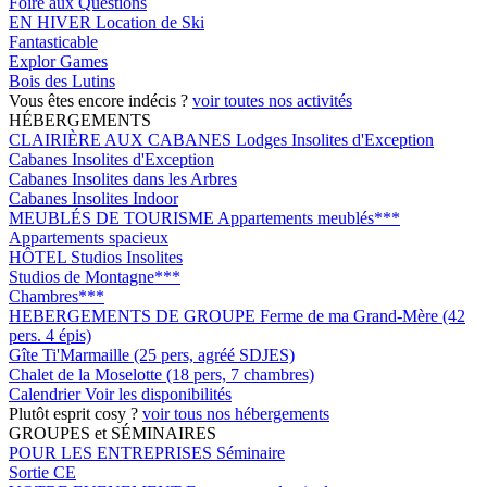
Foire aux Questions
EN HIVER
Location de Ski
Fantasticable
Explor Games
Bois des Lutins
Vous êtes encore indécis ?
voir toutes nos activités
HÉBERGEMENTS
CLAIRIÈRE AUX CABANES
Lodges Insolites d'Exception
Cabanes Insolites d'Exception
Cabanes Insolites dans les Arbres
Cabanes Insolites Indoor
MEUBLÉS DE TOURISME
Appartements meublés***
Appartements spacieux
HÔTEL
Studios Insolites
Studios de Montagne***
Chambres***
HEBERGEMENTS DE GROUPE
Ferme de ma Grand-Mère (42
pers. 4 épis)
Gîte Ti'Marmaille (25 pers, agréé SDJES)
Chalet de la Moselotte (18 pers, 7 chambres)
Calendrier
Voir les disponibilités
Plutôt esprit cosy ?
voir tous nos hébergements
GROUPES et SÉMINAIRES
POUR LES ENTREPRISES
Séminaire
Sortie CE