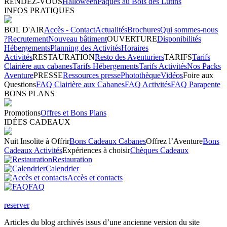
RENDEZ-VOUS
Halloween
Pâques au Bois des Lutins
INFOS PRATIQUES
BOL D'AIR
Accès - Contact
Actualités
Brochures
Qui sommes-nous
?
Recrutement
Nouveau bâtiment
OUVERTURE
Disponibilités
Hébergements
Planning des Activités
Horaires
Activités
RESTAURATION
Resto des Aventuriers
TARIFS
Tarifs
Clairière aux cabanes
Tarifs Hébergements
Tarifs Activités
Nos Packs
Aventure
PRESSE
Ressources presse
Photothèque
Vidéos
Foire aux
Questions
FAQ Clairière aux Cabanes
FAQ Activités
FAQ Parapente
BONS PLANS
Promotions
Offres et Bons Plans
IDÉES CADEAUX
Nuit Insolite à Offrir
Bons Cadeaux Cabanes
Offrez l’Aventure
Bons
Cadeaux Activités
Expériences à choisir
Chèques Cadeaux
Restauration
Calendrier
Accès et contacts
FAQ
reserver
Articles du blog archivés issus d’une ancienne version du site