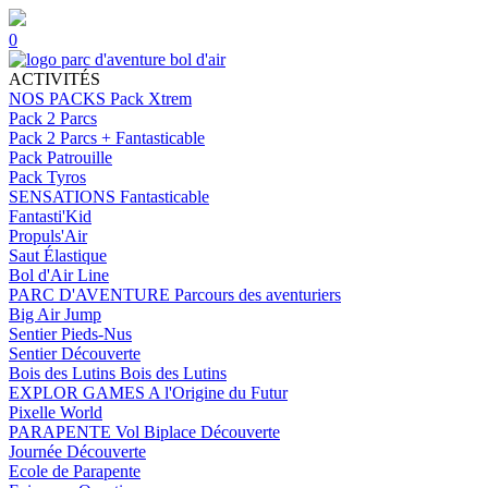
0
ACTIVITÉS
NOS PACKS
Pack Xtrem
Pack 2 Parcs
Pack 2 Parcs + Fantasticable
Pack Patrouille
Pack Tyros
SENSATIONS
Fantasticable
Fantasti'Kid
Propuls'Air
Saut Élastique
Bol d'Air Line
PARC D'AVENTURE
Parcours des aventuriers
Big Air Jump
Sentier Pieds-Nus
Sentier Découverte
Bois des Lutins
Bois des Lutins
EXPLOR GAMES
A l'Origine du Futur
Pixelle World
PARAPENTE
Vol Biplace Découverte
Journée Découverte
Ecole de Parapente