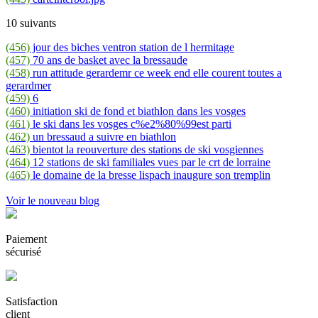
10 suivants
(456)
jour des biches ventron station de l hermitage
(457)
70 ans de basket avec la bressaude
(458)
run attitude gerardemr ce week end elle courent toutes a
gerardmer
(459)
6
(460)
initiation ski de fond et biathlon dans les vosges
(461)
le ski dans les vosges c%e2%80%99est parti
(462)
un bressaud a suivre en biathlon
(463)
bientot la reouverture des stations de ski vosgiennes
(464)
12 stations de ski familiales vues par le crt de lorraine
(465)
le domaine de la bresse lispach inaugure son tremplin
Voir le nouveau blog
Paiement
sécurisé
Satisfaction
client