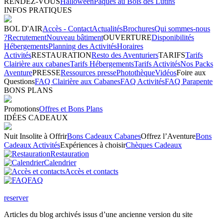
RENDEZ-VOUS
Halloween
Pâques au Bois des Lutins
INFOS PRATIQUES
BOL D'AIR
Accès - Contact
Actualités
Brochures
Qui sommes-nous
?
Recrutement
Nouveau bâtiment
OUVERTURE
Disponibilités
Hébergements
Planning des Activités
Horaires
Activités
RESTAURATION
Resto des Aventuriers
TARIFS
Tarifs
Clairière aux cabanes
Tarifs Hébergements
Tarifs Activités
Nos Packs
Aventure
PRESSE
Ressources presse
Photothèque
Vidéos
Foire aux
Questions
FAQ Clairière aux Cabanes
FAQ Activités
FAQ Parapente
BONS PLANS
Promotions
Offres et Bons Plans
IDÉES CADEAUX
Nuit Insolite à Offrir
Bons Cadeaux Cabanes
Offrez l’Aventure
Bons
Cadeaux Activités
Expériences à choisir
Chèques Cadeaux
Restauration
Calendrier
Accès et contacts
FAQ
reserver
Articles du blog archivés issus d’une ancienne version du site