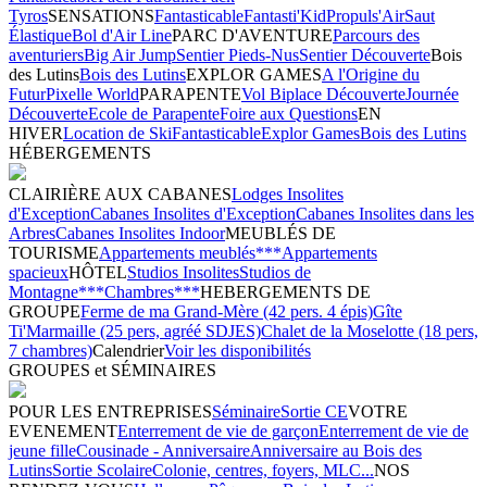
Tyros
SENSATIONS
Fantasticable
Fantasti'Kid
Propuls'Air
Saut
Élastique
Bol d'Air Line
PARC D'AVENTURE
Parcours des
aventuriers
Big Air Jump
Sentier Pieds-Nus
Sentier Découverte
Bois
des Lutins
Bois des Lutins
EXPLOR GAMES
A l'Origine du
Futur
Pixelle World
PARAPENTE
Vol Biplace Découverte
Journée
Découverte
Ecole de Parapente
Foire aux Questions
EN
HIVER
Location de Ski
Fantasticable
Explor Games
Bois des Lutins
HÉBERGEMENTS
CLAIRIÈRE AUX CABANES
Lodges Insolites
d'Exception
Cabanes Insolites d'Exception
Cabanes Insolites dans les
Arbres
Cabanes Insolites Indoor
MEUBLÉS DE
TOURISME
Appartements meublés***
Appartements
spacieux
HÔTEL
Studios Insolites
Studios de
Montagne***
Chambres***
HEBERGEMENTS DE
GROUPE
Ferme de ma Grand-Mère (42 pers. 4 épis)
Gîte
Ti'Marmaille (25 pers, agréé SDJES)
Chalet de la Moselotte (18 pers,
7 chambres)
Calendrier
Voir les disponibilités
GROUPES et SÉMINAIRES
POUR LES ENTREPRISES
Séminaire
Sortie CE
VOTRE
EVENEMENT
Enterrement de vie de garçon
Enterrement de vie de
jeune fille
Cousinade - Anniversaire
Anniversaire au Bois des
Lutins
Sortie Scolaire
Colonie, centres, foyers, MLC...
NOS