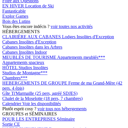
Foire aux Questions
EN HIVER
Location de Ski
Fantasticable
Explor Games
Bois des Lutins
Vous êtes encore indécis ?
voir toutes nos activités
HÉBERGEMENTS
CLAIRIÈRE AUX CABANES
Lodges Insolites d'Exception
Cabanes Insolites d'Exception
Cabanes Insolites dans les Arbres
Cabanes Insolites Indoor
MEUBLÉS DE TOURISME
Appartements meublés***
Appartements spacieux
HÔTEL
Studios Insolites
Studios de Montagne***
Chambres***
HEBERGEMENTS DE GROUPE
Ferme de ma Grand-Mère (42
pers. 4 épis)
Gîte Ti'Marmaille (25 pers, agréé SDJES)
Chalet de la Moselotte (18 pers, 7 chambres)
Calendrier
Voir les disponibilités
Plutôt esprit cosy ?
voir tous nos hébergements
GROUPES et SÉMINAIRES
POUR LES ENTREPRISES
Séminaire
Sortie CE