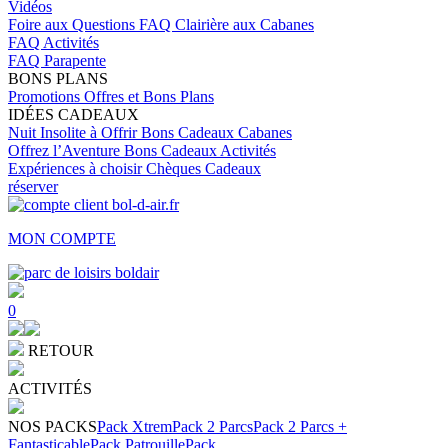
Vidéos
Foire aux Questions
FAQ Clairière aux Cabanes
FAQ Activités
FAQ Parapente
BONS PLANS
Promotions
Offres et Bons Plans
IDÉES CADEAUX
Nuit Insolite à Offrir
Bons Cadeaux Cabanes
Offrez l’Aventure
Bons Cadeaux Activités
Expériences à choisir
Chèques Cadeaux
réserver
MON COMPTE
0
RETOUR
ACTIVITÉS
NOS PACKS
Pack Xtrem
Pack 2 Parcs
Pack 2 Parcs +
Fantasticable
Pack Patrouille
Pack