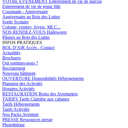
VOTRE EVENEMENT
Enterrement de vie de garçon
Enterrement de vie de jeune fille
Cousinade - Anniversaire
Anniversaire au Bois des Lutins
Sortie Scolaire
Colonie, centres, foyers, MLC...
NOS RENDEZ-VOUS
Halloween
Pâques au Bois des Lutins
INFOS PRATIQUES
BOL D'AIR
Accès - Contact
Actualités
Brochures
Qui sommes-nous ?
Recrutement
Nouveau bâtiment
OUVERTURE
Disponibilités Hébergements
Planning des Activités
Horaires Activités
RESTAURATION
Resto des Aventuriers
TARIFS
Tarifs Clairière aux cabanes
Tarifs Hébergements
Tarifs Activités
Nos Packs Aventure
PRESSE
Ressources presse
Photothèque