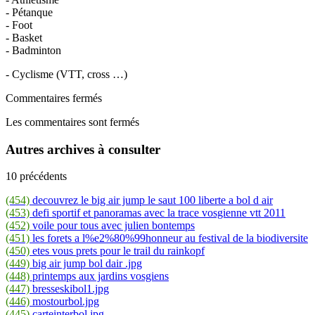
- Pétanque
- Foot
- Basket
- Badminton
- Cyclisme (VTT, cross …)
Commentaires fermés
Les commentaires sont fermés
Autres archives à consulter
10 précédents
(454)
decouvrez le big air jump le saut 100 liberte a bol d air
(453)
defi sportif et panoramas avec la trace vosgienne vtt 2011
(452)
voile pour tous avec julien bontemps
(451)
les forets a l%e2%80%99honneur au festival de la biodiversite
(450)
etes vous prets pour le trail du rainkopf
(449)
big air jump bol dair .jpg
(448)
printemps aux jardins vosgiens
(447)
bresseskibol1.jpg
(446)
mostourbol.jpg
(445)
carteinterbol.jpg