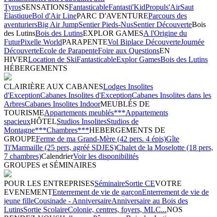
Tyros
SENSATIONS
Fantasticable
Fantasti'Kid
Propuls'Air
Saut
Élastique
Bol d'Air Line
PARC D'AVENTURE
Parcours des
aventuriers
Big Air Jump
Sentier Pieds-Nus
Sentier Découverte
Bois
des Lutins
Bois des Lutins
EXPLOR GAMES
A l'Origine du
Futur
Pixelle World
PARAPENTE
Vol Biplace Découverte
Journée
Découverte
Ecole de Parapente
Foire aux Questions
EN
HIVER
Location de Ski
Fantasticable
Explor Games
Bois des Lutins
HÉBERGEMENTS
CLAIRIÈRE AUX CABANES
Lodges Insolites
d'Exception
Cabanes Insolites d'Exception
Cabanes Insolites dans les
Arbres
Cabanes Insolites Indoor
MEUBLÉS DE
TOURISME
Appartements meublés***
Appartements
spacieux
HÔTEL
Studios Insolites
Studios de
Montagne***
Chambres***
HEBERGEMENTS DE
GROUPE
Ferme de ma Grand-Mère (42 pers. 4 épis)
Gîte
Ti'Marmaille (25 pers, agréé SDJES)
Chalet de la Moselotte (18 pers,
7 chambres)
Calendrier
Voir les disponibilités
GROUPES et SÉMINAIRES
POUR LES ENTREPRISES
Séminaire
Sortie CE
VOTRE
EVENEMENT
Enterrement de vie de garçon
Enterrement de vie de
jeune fille
Cousinade - Anniversaire
Anniversaire au Bois des
Lutins
Sortie Scolaire
Colonie, centres, foyers, MLC...
NOS