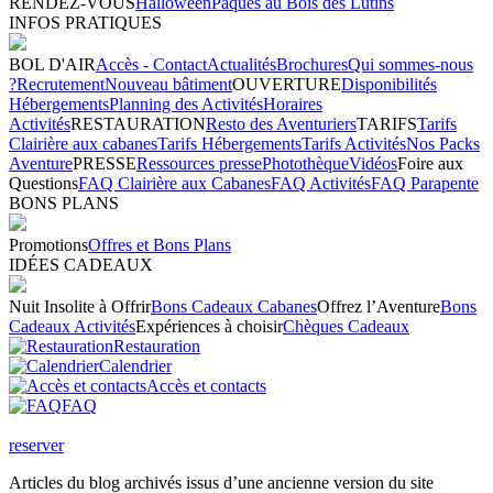
RENDEZ-VOUS
Halloween
Pâques au Bois des Lutins
INFOS PRATIQUES
BOL D'AIR
Accès - Contact
Actualités
Brochures
Qui sommes-nous
?
Recrutement
Nouveau bâtiment
OUVERTURE
Disponibilités
Hébergements
Planning des Activités
Horaires
Activités
RESTAURATION
Resto des Aventuriers
TARIFS
Tarifs
Clairière aux cabanes
Tarifs Hébergements
Tarifs Activités
Nos Packs
Aventure
PRESSE
Ressources presse
Photothèque
Vidéos
Foire aux
Questions
FAQ Clairière aux Cabanes
FAQ Activités
FAQ Parapente
BONS PLANS
Promotions
Offres et Bons Plans
IDÉES CADEAUX
Nuit Insolite à Offrir
Bons Cadeaux Cabanes
Offrez l’Aventure
Bons
Cadeaux Activités
Expériences à choisir
Chèques Cadeaux
Restauration
Calendrier
Accès et contacts
FAQ
reserver
Articles du blog archivés issus d’une ancienne version du site