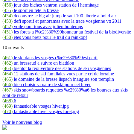
(456)
jour des biches ventron station de l hermitage
(455)
le sport en fete la bresse
(454)
decouvrez le big air jump le saut 100 liberte a bol d air
(453)
defi sportif et panoramas avec la trace vosgienne vtt 2011
(452)
voile pour tous avec julien bontemps
(451)
les forets a l%e2%80%99honneur au festival de la biodiversite
(450)
etes vous prets pour le trail du rainkopf
10 suivants
(461)
le ski dans les vosges c%e2%80%99est parti
(462)
un bressaud a suivre en biathlon
(463)
bientot la reouverture des stations de ski vosgiennes
(464)
12 stations de ski familiales vues par le crt de lorraine
(465)
le domaine de la bresse lispach inaugure son tremplin
(466)
bien choisir sa paire de ski pour cet hiver
(467)
skis snowboards raquettes %e2%80%a6 les bourses aux skis
sont de retour
(468)
6
(469)
fantasticable vosges hiver.jpg
(470)
fantasticable hiver vosges foret.jpg
Voir le nouveau blog