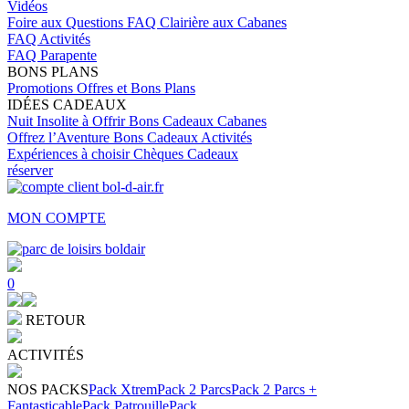
Vidéos
Foire aux Questions
FAQ Clairière aux Cabanes
FAQ Activités
FAQ Parapente
BONS PLANS
Promotions
Offres et Bons Plans
IDÉES CADEAUX
Nuit Insolite à Offrir
Bons Cadeaux Cabanes
Offrez l’Aventure
Bons Cadeaux Activités
Expériences à choisir
Chèques Cadeaux
réserver
MON COMPTE
0
RETOUR
ACTIVITÉS
NOS PACKS
Pack Xtrem
Pack 2 Parcs
Pack 2 Parcs +
Fantasticable
Pack Patrouille
Pack