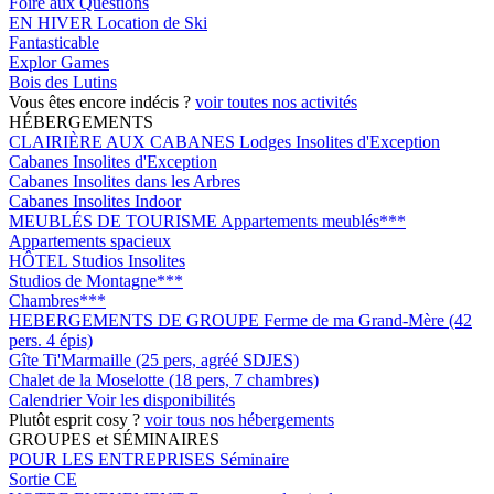
Foire aux Questions
EN HIVER
Location de Ski
Fantasticable
Explor Games
Bois des Lutins
Vous êtes encore indécis ?
voir toutes nos activités
HÉBERGEMENTS
CLAIRIÈRE AUX CABANES
Lodges Insolites d'Exception
Cabanes Insolites d'Exception
Cabanes Insolites dans les Arbres
Cabanes Insolites Indoor
MEUBLÉS DE TOURISME
Appartements meublés***
Appartements spacieux
HÔTEL
Studios Insolites
Studios de Montagne***
Chambres***
HEBERGEMENTS DE GROUPE
Ferme de ma Grand-Mère (42
pers. 4 épis)
Gîte Ti'Marmaille (25 pers, agréé SDJES)
Chalet de la Moselotte (18 pers, 7 chambres)
Calendrier
Voir les disponibilités
Plutôt esprit cosy ?
voir tous nos hébergements
GROUPES et SÉMINAIRES
POUR LES ENTREPRISES
Séminaire
Sortie CE