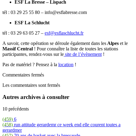
ESF La Bresse – Lispach
tél : 03 29 25 55 80 – info@esflabresse.com
ESF La Schlucht
tél : 03 29 63 05 27 –
esf@esflaschlucht.fr
A savoir, cette opération se déroule également dans les
Alpes
et le
Massif Central
! Pour connaître la liste de toutes les stations
participantes, rendez-vous sur le
site de l’évènement
!
Pas de matériel ? Pensez à la
location
!
Commentaires fermés
Les commentaires sont fermés
Autres archives à consulter
10 précédents
(459)
6
(458)
run attitude gerardemr ce week end elle courent toutes a
gerardmer
(457)
70 ans de basket avec la bressaude