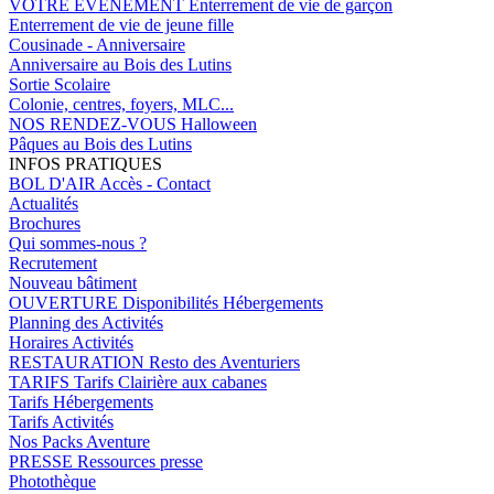
VOTRE EVENEMENT
Enterrement de vie de garçon
Enterrement de vie de jeune fille
Cousinade - Anniversaire
Anniversaire au Bois des Lutins
Sortie Scolaire
Colonie, centres, foyers, MLC...
NOS RENDEZ-VOUS
Halloween
Pâques au Bois des Lutins
INFOS PRATIQUES
BOL D'AIR
Accès - Contact
Actualités
Brochures
Qui sommes-nous ?
Recrutement
Nouveau bâtiment
OUVERTURE
Disponibilités Hébergements
Planning des Activités
Horaires Activités
RESTAURATION
Resto des Aventuriers
TARIFS
Tarifs Clairière aux cabanes
Tarifs Hébergements
Tarifs Activités
Nos Packs Aventure
PRESSE
Ressources presse
Photothèque