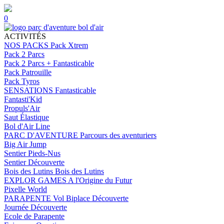
0
ACTIVITÉS
NOS PACKS
Pack Xtrem
Pack 2 Parcs
Pack 2 Parcs + Fantasticable
Pack Patrouille
Pack Tyros
SENSATIONS
Fantasticable
Fantasti'Kid
Propuls'Air
Saut Élastique
Bol d'Air Line
PARC D'AVENTURE
Parcours des aventuriers
Big Air Jump
Sentier Pieds-Nus
Sentier Découverte
Bois des Lutins
Bois des Lutins
EXPLOR GAMES
A l'Origine du Futur
Pixelle World
PARAPENTE
Vol Biplace Découverte
Journée Découverte
Ecole de Parapente