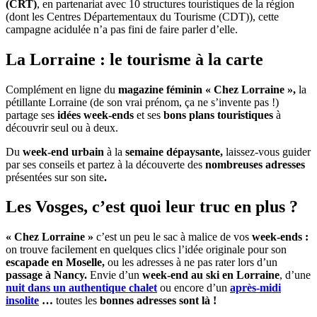
(CRT)
, en partenariat avec 10 structures touristiques de la région
(dont les Centres Départementaux du Tourisme (CDT)), cette
campagne acidulée n’a pas fini de faire parler d’elle.
La Lorraine : le tourisme à la carte
Complément en ligne du
magazine féminin « Chez Lorraine »,
la
pétillante Lorraine (de son vrai prénom, ça ne s’invente pas !)
partage ses
idées week-ends
et ses
bons plans touristiques
à
découvrir seul ou à deux.
Du
week-end urbain
à la
semaine dépaysante,
laissez-vous guider
par ses conseils et partez à la découverte des
nombreuses adresses
présentées sur son site
.
Les Vosges, c’est quoi leur truc en plus ?
« Chez Lorraine »
c’est un peu le sac à malice de vos
week-ends :
on trouve facilement en quelques clics l’idée originale pour son
escapade en Moselle,
ou les adresses à ne pas rater lors d’un
passage à Nancy.
Envie
d’un
week-end au ski en Lorraine
, d’une
nuit dans un
authentique
chalet
ou encore d’un
après-midi
insolite
…
toutes les
bonnes adresses sont là !