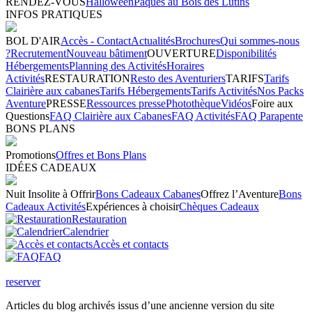
RENDEZ-VOUS
Halloween
Pâques au Bois des Lutins
INFOS PRATIQUES
BOL D'AIR
Accès - Contact
Actualités
Brochures
Qui sommes-nous
?
Recrutement
Nouveau bâtiment
OUVERTURE
Disponibilités
Hébergements
Planning des Activités
Horaires
Activités
RESTAURATION
Resto des Aventuriers
TARIFS
Tarifs
Clairière aux cabanes
Tarifs Hébergements
Tarifs Activités
Nos Packs
Aventure
PRESSE
Ressources presse
Photothèque
Vidéos
Foire aux
Questions
FAQ Clairière aux Cabanes
FAQ Activités
FAQ Parapente
BONS PLANS
Promotions
Offres et Bons Plans
IDÉES CADEAUX
Nuit Insolite à Offrir
Bons Cadeaux Cabanes
Offrez l’Aventure
Bons
Cadeaux Activités
Expériences à choisir
Chèques Cadeaux
Restauration
Calendrier
Accès et contacts
FAQ
reserver
Articles du blog archivés issus d’une ancienne version du site