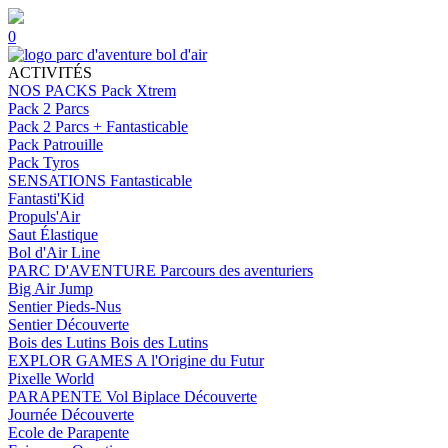
0
ACTIVITÉS
NOS PACKS
Pack Xtrem
Pack 2 Parcs
Pack 2 Parcs + Fantasticable
Pack Patrouille
Pack Tyros
SENSATIONS
Fantasticable
Fantasti'Kid
Propuls'Air
Saut Élastique
Bol d'Air Line
PARC D'AVENTURE
Parcours des aventuriers
Big Air Jump
Sentier Pieds-Nus
Sentier Découverte
Bois des Lutins
Bois des Lutins
EXPLOR GAMES
A l'Origine du Futur
Pixelle World
PARAPENTE
Vol Biplace Découverte
Journée Découverte
Ecole de Parapente