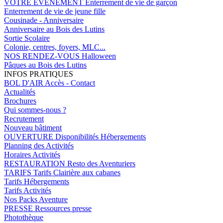
VOTRE EVENEMENT
Enterrement de vie de garçon
Enterrement de vie de jeune fille
Cousinade - Anniversaire
Anniversaire au Bois des Lutins
Sortie Scolaire
Colonie, centres, foyers, MLC...
NOS RENDEZ-VOUS
Halloween
Pâques au Bois des Lutins
INFOS PRATIQUES
BOL D'AIR
Accès - Contact
Actualités
Brochures
Qui sommes-nous ?
Recrutement
Nouveau bâtiment
OUVERTURE
Disponibilités Hébergements
Planning des Activités
Horaires Activités
RESTAURATION
Resto des Aventuriers
TARIFS
Tarifs Clairière aux cabanes
Tarifs Hébergements
Tarifs Activités
Nos Packs Aventure
PRESSE
Ressources presse
Photothèque