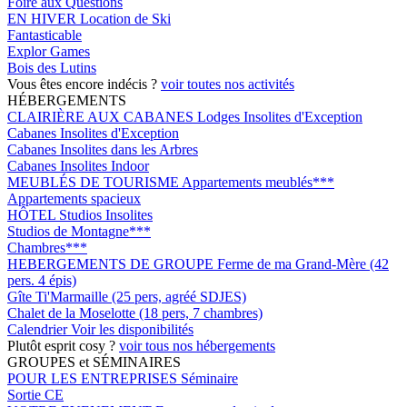
Foire aux Questions
EN HIVER
Location de Ski
Fantasticable
Explor Games
Bois des Lutins
Vous êtes encore indécis ?
voir toutes nos activités
HÉBERGEMENTS
CLAIRIÈRE AUX CABANES
Lodges Insolites d'Exception
Cabanes Insolites d'Exception
Cabanes Insolites dans les Arbres
Cabanes Insolites Indoor
MEUBLÉS DE TOURISME
Appartements meublés***
Appartements spacieux
HÔTEL
Studios Insolites
Studios de Montagne***
Chambres***
HEBERGEMENTS DE GROUPE
Ferme de ma Grand-Mère (42
pers. 4 épis)
Gîte Ti'Marmaille (25 pers, agréé SDJES)
Chalet de la Moselotte (18 pers, 7 chambres)
Calendrier
Voir les disponibilités
Plutôt esprit cosy ?
voir tous nos hébergements
GROUPES et SÉMINAIRES
POUR LES ENTREPRISES
Séminaire
Sortie CE