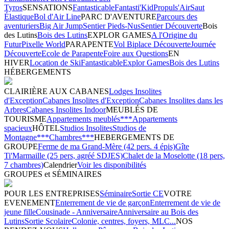
Tyros
SENSATIONS
Fantasticable
Fantasti'Kid
Propuls'Air
Saut
Élastique
Bol d'Air Line
PARC D'AVENTURE
Parcours des
aventuriers
Big Air Jump
Sentier Pieds-Nus
Sentier Découverte
Bois
des Lutins
Bois des Lutins
EXPLOR GAMES
A l'Origine du
Futur
Pixelle World
PARAPENTE
Vol Biplace Découverte
Journée
Découverte
Ecole de Parapente
Foire aux Questions
EN
HIVER
Location de Ski
Fantasticable
Explor Games
Bois des Lutins
HÉBERGEMENTS
CLAIRIÈRE AUX CABANES
Lodges Insolites
d'Exception
Cabanes Insolites d'Exception
Cabanes Insolites dans les
Arbres
Cabanes Insolites Indoor
MEUBLÉS DE
TOURISME
Appartements meublés***
Appartements
spacieux
HÔTEL
Studios Insolites
Studios de
Montagne***
Chambres***
HEBERGEMENTS DE
GROUPE
Ferme de ma Grand-Mère (42 pers. 4 épis)
Gîte
Ti'Marmaille (25 pers, agréé SDJES)
Chalet de la Moselotte (18 pers,
7 chambres)
Calendrier
Voir les disponibilités
GROUPES et SÉMINAIRES
POUR LES ENTREPRISES
Séminaire
Sortie CE
VOTRE
EVENEMENT
Enterrement de vie de garçon
Enterrement de vie de
jeune fille
Cousinade - Anniversaire
Anniversaire au Bois des
Lutins
Sortie Scolaire
Colonie, centres, foyers, MLC...
NOS