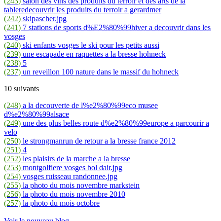
(243)
salon des vins des produits du terroir et des arts de la
tableredecouvrir les produits du terroir a gerardmer
(242)
skipascher.jpg
(241)
7 stations de sports d%E2%80%99hiver a decouvrir dans les
vosges
(240)
ski enfants vosges le ski pour les petits aussi
(239)
une escapade en raquettes a la bresse hohneck
(238)
5
(237)
un reveillon 100 nature dans le massif du hohneck
10 suivants
(248)
a la decouverte de l%e2%80%99eco musee
d%e2%80%99alsace
(249)
une des plus belles route d%e2%80%99europe a parcourir a
velo
(250)
le strongmanrun de retour a la bresse france 2012
(251)
4
(252)
les plaisirs de la marche a la bresse
(253)
montgolfiere vosges bol dair.jpg
(254)
vosges ruisseau randonnee.jpg
(255)
la photo du mois novembre markstein
(256)
la photo du mois novembre 2010
(257)
la photo du mois octobre
Voir le nouveau blog