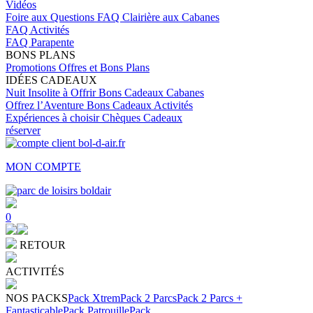
Vidéos
Foire aux Questions
FAQ Clairière aux Cabanes
FAQ Activités
FAQ Parapente
BONS PLANS
Promotions
Offres et Bons Plans
IDÉES CADEAUX
Nuit Insolite à Offrir
Bons Cadeaux Cabanes
Offrez l’Aventure
Bons Cadeaux Activités
Expériences à choisir
Chèques Cadeaux
réserver
MON COMPTE
0
RETOUR
ACTIVITÉS
NOS PACKS
Pack Xtrem
Pack 2 Parcs
Pack 2 Parcs +
Fantasticable
Pack Patrouille
Pack