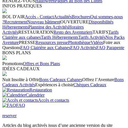
RENDEZ-VOUS
Halloween
Pâques au Bois des Lutins
INFOS PRATIQUES
BOL D'AIR
Accès - Contact
Actualités
Brochures
Qui sommes-nous
?
Recrutement
Nouveau bâtiment
OUVERTURE
Disponibilités
Hébergements
Planning des Activités
Horaires
Activités
RESTAURATION
Resto des Aventuriers
TARIFS
Tarifs
Clairière aux cabanes
Tarifs Hébergements
Tarifs Activités
Nos Packs
Aventure
PRESSE
Ressources presse
Photothèque
Vidéos
Foire aux
Questions
FAQ Clairière aux Cabanes
FAQ Activités
FAQ Parapente
BONS PLANS
Promotions
Offres et Bons Plans
IDÉES CADEAUX
Nuit Insolite à Offrir
Bons Cadeaux Cabanes
Offrez l’Aventure
Bons
Cadeaux Activités
Expériences à choisir
Chèques Cadeaux
Restauration
Calendrier
Accès et contacts
FAQ
reserver
Articles du blog archivés issus d’une ancienne version du site