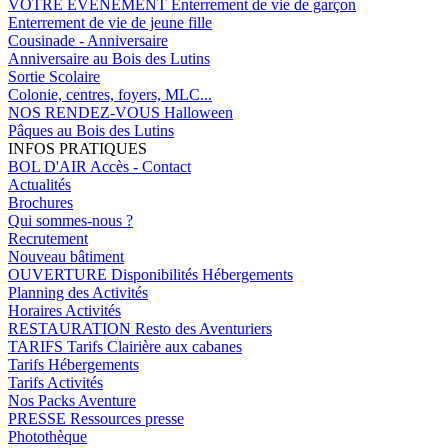
VOTRE EVENEMENT
Enterrement de vie de garçon
Enterrement de vie de jeune fille
Cousinade - Anniversaire
Anniversaire au Bois des Lutins
Sortie Scolaire
Colonie, centres, foyers, MLC...
NOS RENDEZ-VOUS
Halloween
Pâques au Bois des Lutins
INFOS PRATIQUES
BOL D'AIR
Accès - Contact
Actualités
Brochures
Qui sommes-nous ?
Recrutement
Nouveau bâtiment
OUVERTURE
Disponibilités Hébergements
Planning des Activités
Horaires Activités
RESTAURATION
Resto des Aventuriers
TARIFS
Tarifs Clairière aux cabanes
Tarifs Hébergements
Tarifs Activités
Nos Packs Aventure
PRESSE
Ressources presse
Photothèque