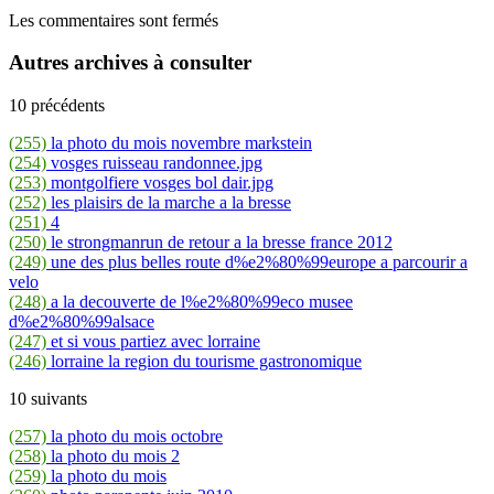
Les commentaires sont fermés
Autres archives à consulter
10 précédents
(255)
la photo du mois novembre markstein
(254)
vosges ruisseau randonnee.jpg
(253)
montgolfiere vosges bol dair.jpg
(252)
les plaisirs de la marche a la bresse
(251)
4
(250)
le strongmanrun de retour a la bresse france 2012
(249)
une des plus belles route d%e2%80%99europe a parcourir a
velo
(248)
a la decouverte de l%e2%80%99eco musee
d%e2%80%99alsace
(247)
et si vous partiez avec lorraine
(246)
lorraine la region du tourisme gastronomique
10 suivants
(257)
la photo du mois octobre
(258)
la photo du mois 2
(259)
la photo du mois