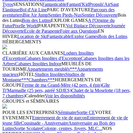
Tyros
SENSATIONS
Fantasticable
Fantasti'Kid
Propuls'Air
Saut
Élastique
Bol d'Air Line
PARC D'AVENTURE
Parcours des
aventuriers
Big Air Jump
Sentier Pieds-Nus
Sentier Découverte
Bois
des Lutins
Bois des Lutins
EXPLOR GAMES
A l'Origine du
Futur
Pixelle World
PARAPENTE
Vol Biplace Découverte
Journée
Découverte
Ecole de Parapente
Foire aux Questions
EN
HIVER
Location de Ski
Fantasticable
Explor Games
Bois des Lutins
HÉBERGEMENTS
CLAIRIÈRE AUX CABANES
Lodges Insolites
d'Exception
Cabanes Insolites d'Exception
Cabanes Insolites dans les
Arbres
Cabanes Insolites Indoor
MEUBLÉS DE
TOURISME
Appartements meublés***
Appartements
spacieux
HÔTEL
Studios Insolites
Studios de
Montagne***
Chambres***
HEBERGEMENTS DE
GROUPE
Ferme de ma Grand-Mère (42 pers. 4 épis)
Gîte
Ti'Marmaille (25 pers, agréé SDJES)
Chalet de la Moselotte (18 pers,
7 chambres)
Calendrier
Voir les disponibilités
GROUPES et SÉMINAIRES
POUR LES ENTREPRISES
Séminaire
Sortie CE
VOTRE
EVENEMENT
Enterrement de vie de garçon
Enterrement de vie de
jeune fille
Cousinade - Anniversaire
Anniversaire au Bois des
Lutins
Sortie Scolaire
Colonie, centres, foyers, MLC...
NOS