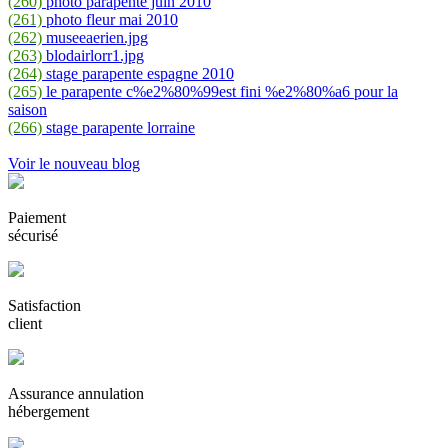
(260)
photo parapente juin 2010
(261)
photo fleur mai 2010
(262)
museeaerien.jpg
(263)
blodairlorr1.jpg
(264)
stage parapente espagne 2010
(265)
le parapente c%e2%80%99est fini %e2%80%a6 pour la
saison
(266)
stage parapente lorraine
Voir le nouveau blog
Paiement
sécurisé
Satisfaction
client
Assurance annulation
hébergement