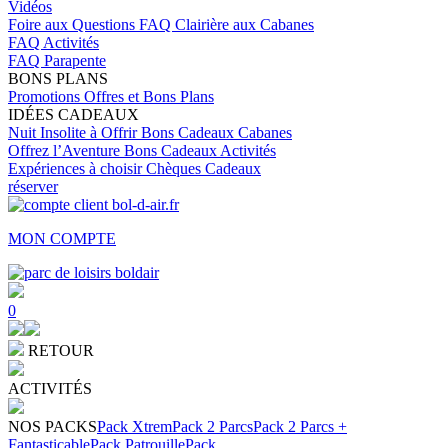
Vidéos
Foire aux Questions
FAQ Clairière aux Cabanes
FAQ Activités
FAQ Parapente
BONS PLANS
Promotions
Offres et Bons Plans
IDÉES CADEAUX
Nuit Insolite à Offrir
Bons Cadeaux Cabanes
Offrez l’Aventure
Bons Cadeaux Activités
Expériences à choisir
Chèques Cadeaux
réserver
MON COMPTE
0
RETOUR
ACTIVITÉS
NOS PACKS
Pack Xtrem
Pack 2 Parcs
Pack 2 Parcs +
Fantasticable
Pack Patrouille
Pack