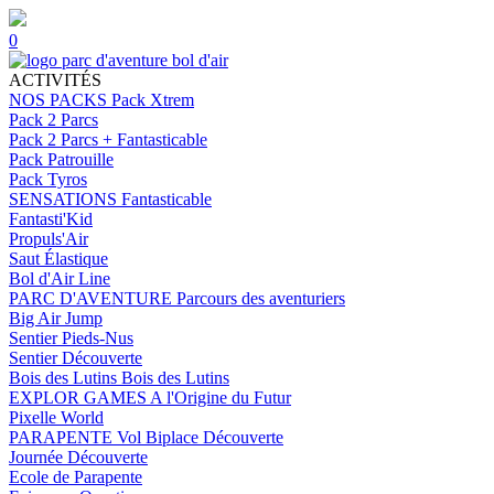
0
ACTIVITÉS
NOS PACKS
Pack Xtrem
Pack 2 Parcs
Pack 2 Parcs + Fantasticable
Pack Patrouille
Pack Tyros
SENSATIONS
Fantasticable
Fantasti'Kid
Propuls'Air
Saut Élastique
Bol d'Air Line
PARC D'AVENTURE
Parcours des aventuriers
Big Air Jump
Sentier Pieds-Nus
Sentier Découverte
Bois des Lutins
Bois des Lutins
EXPLOR GAMES
A l'Origine du Futur
Pixelle World
PARAPENTE
Vol Biplace Découverte
Journée Découverte
Ecole de Parapente