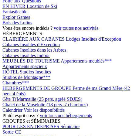
Foire aux Questions
EN HIVER
Location de Ski
Fantasticable
Explor Games
Bois des Lutins
Vous êtes encore indécis ?
voir toutes nos activités
HÉBERGEMENTS
CLAIRIÈRE AUX CABANES
Lodges Insolites d'Exception
Cabanes Insolites d'Exception
Cabanes Insolites dans les Arbres
Cabanes Insolites Indoor
MEUBLÉS DE TOURISME
Appartements meublés***
Appartements spacieux
HÔTEL
Studios Insolites
Studios de Montagne***
Chambres***
HEBERGEMENTS DE GROUPE
Ferme de ma Grand-Mère (42
pers. 4 épis)
Gîte Ti'Marmaille (25 pers, agréé SDJES)
Chalet de la Moselotte (18 pers, 7 chambres)
Calendrier
Voir les disponibilités
Plutôt esprit cosy ?
voir tous nos hébergements
GROUPES et SÉMINAIRES
POUR LES ENTREPRISES
Séminaire
Sortie CE