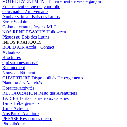
VOTRE EVENEMENT
Enterrement de vie de garçon
Enterrement de vie de jeune fille
Cousinade - Anniversaire
Anniversaire au Bois des Lutins
Sortie Scolaire
Colonie, centres, foyers, MLC...
NOS RENDEZ-VOUS
Halloween
Pâques au Bois des Lutins
INFOS PRATIQUES
BOL D'AIR
Accès - Contact
Actualités
Brochures
Qui sommes-nous ?
Recrutement
Nouveau bâtiment
OUVERTURE
Disponibilités Hébergements
Planning des Activités
Horaires Activités
RESTAURATION
Resto des Aventuriers
TARIFS
Tarifs Clairière aux cabanes
Tarifs Hébergements
Tarifs Activités
Nos Packs Aventure
PRESSE
Ressources presse
Photothèque