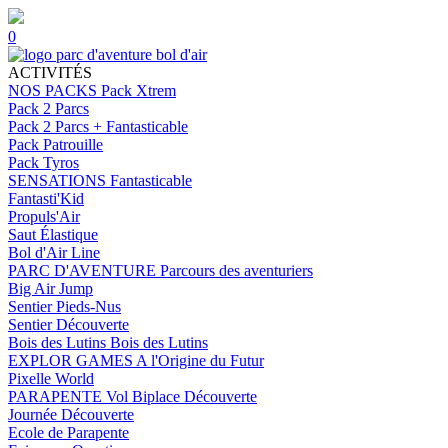
0
ACTIVITÉS
NOS PACKS
Pack Xtrem
Pack 2 Parcs
Pack 2 Parcs + Fantasticable
Pack Patrouille
Pack Tyros
SENSATIONS
Fantasticable
Fantasti'Kid
Propuls'Air
Saut Élastique
Bol d'Air Line
PARC D'AVENTURE
Parcours des aventuriers
Big Air Jump
Sentier Pieds-Nus
Sentier Découverte
Bois des Lutins
Bois des Lutins
EXPLOR GAMES
A l'Origine du Futur
Pixelle World
PARAPENTE
Vol Biplace Découverte
Journée Découverte
Ecole de Parapente