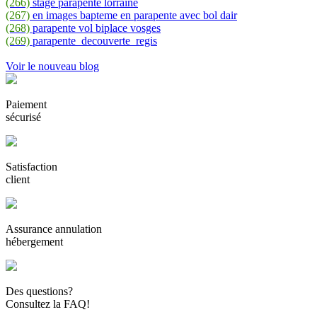
(266)
stage parapente lorraine
(267)
en images bapteme en parapente avec bol dair
(268)
parapente vol biplace vosges
(269)
parapente_decouverte_regis
Voir le nouveau blog
Paiement
sécurisé
Satisfaction
client
Assurance annulation
hébergement
Des questions?
Consultez la FAQ!