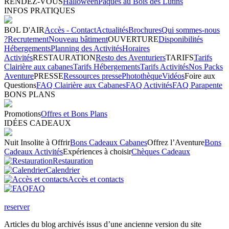
RENDEZ-VOUS
Halloween
Pâques au Bois des Lutins
INFOS PRATIQUES
BOL D'AIR
Accès - Contact
Actualités
Brochures
Qui sommes-nous
?
Recrutement
Nouveau bâtiment
OUVERTURE
Disponibilités
Hébergements
Planning des Activités
Horaires
Activités
RESTAURATION
Resto des Aventuriers
TARIFS
Tarifs
Clairière aux cabanes
Tarifs Hébergements
Tarifs Activités
Nos Packs
Aventure
PRESSE
Ressources presse
Photothèque
Vidéos
Foire aux
Questions
FAQ Clairière aux Cabanes
FAQ Activités
FAQ Parapente
BONS PLANS
Promotions
Offres et Bons Plans
IDÉES CADEAUX
Nuit Insolite à Offrir
Bons Cadeaux Cabanes
Offrez l’Aventure
Bons
Cadeaux Activités
Expériences à choisir
Chèques Cadeaux
Restauration
Calendrier
Accès et contacts
FAQ
reserver
Articles du blog archivés issus d’une ancienne version du site