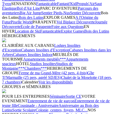
Tyros
SENSATIONS
Fantasticable
Fantasti'Kid
Propuls'Air
Saut
Élastique
Bol d'Air Line
PARC D'AVENTURE
Parcours des
aventuriers
Big Air Jump
Sentier Pieds-Nus
Sentier Découverte
Bois
des Lutins
Bois des Lutins
EXPLOR GAMES
A l'Origine du
Futur
Pixelle World
PARAPENTE
Vol Biplace Découverte
Journée
Découverte
Ecole de Parapente
Foire aux Questions
EN
HIVER
Location de Ski
Fantasticable
Explor Games
Bois des Lutins
HÉBERGEMENTS
CLAIRIÈRE AUX CABANES
Lodges Insolites
d'Exception
Cabanes Insolites d'Exception
Cabanes Insolites dans les
Arbres
Cabanes Insolites Indoor
MEUBLÉS DE
TOURISME
Appartements meublés***
Appartements
spacieux
HÔTEL
Studios Insolites
Studios de
Montagne***
Chambres***
HEBERGEMENTS DE
GROUPE
Ferme de ma Grand-Mère (42 pers. 4 épis)
Gîte
Ti'Marmaille (25 pers, agréé SDJES)
Chalet de la Moselotte (18 pers,
7 chambres)
Calendrier
Voir les disponibilités
GROUPES et SÉMINAIRES
POUR LES ENTREPRISES
Séminaire
Sortie CE
VOTRE
EVENEMENT
Enterrement de vie de garçon
Enterrement de vie de
jeune fille
Cousinade - Anniversaire
Anniversaire au Bois des
Lutins
Sortie Scolaire
Colonie, centres, foyers, MLC...
NOS