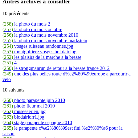
Autres archives à consulter
10 précédents
(258)
la photo du mois 2
(257)
la photo du mois octobre
(256)
la photo du mois novembre 2010
(255)
la photo du mois novembre markstein
(254)
vosges ruisseau randonnee.jpg
(253)
montgolfiere vosges bol dair.jpg
(252)
les plaisirs de la marche a la bresse
(251)
4
(250)
le strongmanrun de retour a la bresse france 2012
(249)
une des plus belles route d%e2%80%99europe a parcourir a
velo
10 suivants
(260)
photo parapente juin 2010
(261)
photo fleur mai 2010
(262)
museeaerien.jpg
(263)
blodairlorr1.jpg
(264)
stage parapente espagne 2010
(265)
le parapente c%e2%80%99est fini %e2%80%a6 pour la
saison