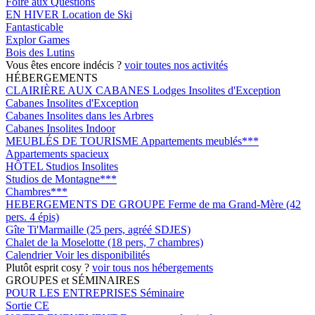
Foire aux Questions
EN HIVER
Location de Ski
Fantasticable
Explor Games
Bois des Lutins
Vous êtes encore indécis ?
voir toutes nos activités
HÉBERGEMENTS
CLAIRIÈRE AUX CABANES
Lodges Insolites d'Exception
Cabanes Insolites d'Exception
Cabanes Insolites dans les Arbres
Cabanes Insolites Indoor
MEUBLÉS DE TOURISME
Appartements meublés***
Appartements spacieux
HÔTEL
Studios Insolites
Studios de Montagne***
Chambres***
HEBERGEMENTS DE GROUPE
Ferme de ma Grand-Mère (42
pers. 4 épis)
Gîte Ti'Marmaille (25 pers, agréé SDJES)
Chalet de la Moselotte (18 pers, 7 chambres)
Calendrier
Voir les disponibilités
Plutôt esprit cosy ?
voir tous nos hébergements
GROUPES et SÉMINAIRES
POUR LES ENTREPRISES
Séminaire
Sortie CE