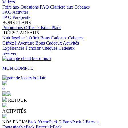
Vidéos
Foire aux Questions
FAQ Clairière aux Cabanes
FAQ Activités
FAQ Parapente
BONS PLANS
Promotions
Offres et Bons Plans
IDÉES CADEAUX
Nuit Insolite à Offrir
Bons Cadeaux Cabanes
Offrez l’Aventure
Bons Cadeaux Activités
Expériences à choisir
Chèques Cadeaux
réserver
MON COMPTE
0
RETOUR
ACTIVITÉS
NOS PACKS
Pack Xtrem
Pack 2 Parcs
Pack 2 Parcs +
Fantasticable
Pack Patrouille
Pack