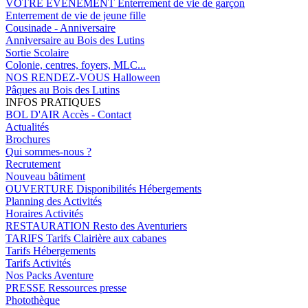
VOTRE EVENEMENT
Enterrement de vie de garçon
Enterrement de vie de jeune fille
Cousinade - Anniversaire
Anniversaire au Bois des Lutins
Sortie Scolaire
Colonie, centres, foyers, MLC...
NOS RENDEZ-VOUS
Halloween
Pâques au Bois des Lutins
INFOS PRATIQUES
BOL D'AIR
Accès - Contact
Actualités
Brochures
Qui sommes-nous ?
Recrutement
Nouveau bâtiment
OUVERTURE
Disponibilités Hébergements
Planning des Activités
Horaires Activités
RESTAURATION
Resto des Aventuriers
TARIFS
Tarifs Clairière aux cabanes
Tarifs Hébergements
Tarifs Activités
Nos Packs Aventure
PRESSE
Ressources presse
Photothèque