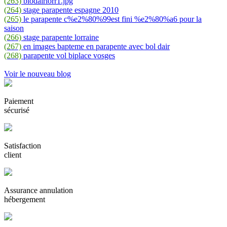
(263)
blodairlorr1.jpg
(264)
stage parapente espagne 2010
(265)
le parapente c%e2%80%99est fini %e2%80%a6 pour la
saison
(266)
stage parapente lorraine
(267)
en images bapteme en parapente avec bol dair
(268)
parapente vol biplace vosges
Voir le nouveau blog
Paiement
sécurisé
Satisfaction
client
Assurance annulation
hébergement