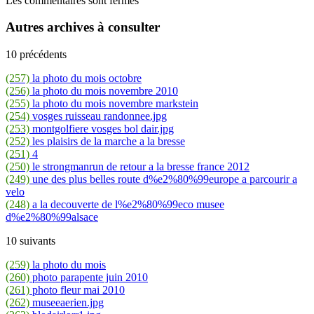
Les commentaires sont fermés
Autres archives à consulter
10 précédents
(257)
la photo du mois octobre
(256)
la photo du mois novembre 2010
(255)
la photo du mois novembre markstein
(254)
vosges ruisseau randonnee.jpg
(253)
montgolfiere vosges bol dair.jpg
(252)
les plaisirs de la marche a la bresse
(251)
4
(250)
le strongmanrun de retour a la bresse france 2012
(249)
une des plus belles route d%e2%80%99europe a parcourir a
velo
(248)
a la decouverte de l%e2%80%99eco musee
d%e2%80%99alsace
10 suivants
(259)
la photo du mois
(260)
photo parapente juin 2010
(261)
photo fleur mai 2010
(262)
museeaerien.jpg