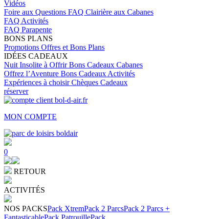
Vidéos
Foire aux Questions
FAQ Clairière aux Cabanes
FAQ Activités
FAQ Parapente
BONS PLANS
Promotions
Offres et Bons Plans
IDÉES CADEAUX
Nuit Insolite à Offrir
Bons Cadeaux Cabanes
Offrez l’Aventure
Bons Cadeaux Activités
Expériences à choisir
Chèques Cadeaux
réserver
MON COMPTE
0
RETOUR
ACTIVITÉS
NOS PACKS
Pack Xtrem
Pack 2 Parcs
Pack 2 Parcs +
Fantasticable
Pack Patrouille
Pack