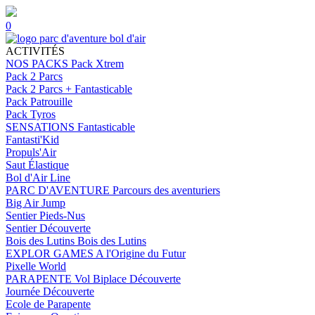
0
ACTIVITÉS
NOS PACKS
Pack Xtrem
Pack 2 Parcs
Pack 2 Parcs + Fantasticable
Pack Patrouille
Pack Tyros
SENSATIONS
Fantasticable
Fantasti'Kid
Propuls'Air
Saut Élastique
Bol d'Air Line
PARC D'AVENTURE
Parcours des aventuriers
Big Air Jump
Sentier Pieds-Nus
Sentier Découverte
Bois des Lutins
Bois des Lutins
EXPLOR GAMES
A l'Origine du Futur
Pixelle World
PARAPENTE
Vol Biplace Découverte
Journée Découverte
Ecole de Parapente