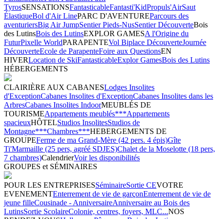
Tyros
SENSATIONS
Fantasticable
Fantasti'Kid
Propuls'Air
Saut
Élastique
Bol d'Air Line
PARC D'AVENTURE
Parcours des
aventuriers
Big Air Jump
Sentier Pieds-Nus
Sentier Découverte
Bois
des Lutins
Bois des Lutins
EXPLOR GAMES
A l'Origine du
Futur
Pixelle World
PARAPENTE
Vol Biplace Découverte
Journée
Découverte
Ecole de Parapente
Foire aux Questions
EN
HIVER
Location de Ski
Fantasticable
Explor Games
Bois des Lutins
HÉBERGEMENTS
CLAIRIÈRE AUX CABANES
Lodges Insolites
d'Exception
Cabanes Insolites d'Exception
Cabanes Insolites dans les
Arbres
Cabanes Insolites Indoor
MEUBLÉS DE
TOURISME
Appartements meublés***
Appartements
spacieux
HÔTEL
Studios Insolites
Studios de
Montagne***
Chambres***
HEBERGEMENTS DE
GROUPE
Ferme de ma Grand-Mère (42 pers. 4 épis)
Gîte
Ti'Marmaille (25 pers, agréé SDJES)
Chalet de la Moselotte (18 pers,
7 chambres)
Calendrier
Voir les disponibilités
GROUPES et SÉMINAIRES
POUR LES ENTREPRISES
Séminaire
Sortie CE
VOTRE
EVENEMENT
Enterrement de vie de garçon
Enterrement de vie de
jeune fille
Cousinade - Anniversaire
Anniversaire au Bois des
Lutins
Sortie Scolaire
Colonie, centres, foyers, MLC...
NOS