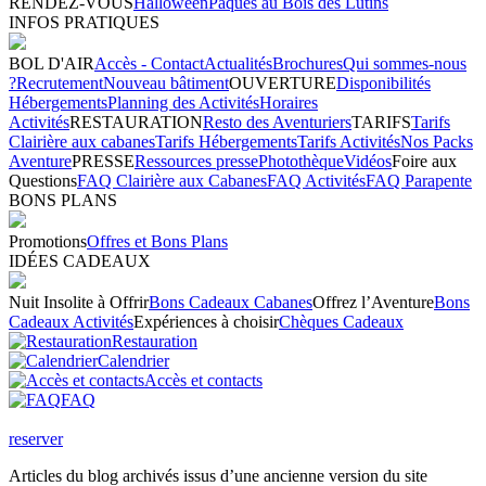
RENDEZ-VOUS
Halloween
Pâques au Bois des Lutins
INFOS PRATIQUES
BOL D'AIR
Accès - Contact
Actualités
Brochures
Qui sommes-nous
?
Recrutement
Nouveau bâtiment
OUVERTURE
Disponibilités
Hébergements
Planning des Activités
Horaires
Activités
RESTAURATION
Resto des Aventuriers
TARIFS
Tarifs
Clairière aux cabanes
Tarifs Hébergements
Tarifs Activités
Nos Packs
Aventure
PRESSE
Ressources presse
Photothèque
Vidéos
Foire aux
Questions
FAQ Clairière aux Cabanes
FAQ Activités
FAQ Parapente
BONS PLANS
Promotions
Offres et Bons Plans
IDÉES CADEAUX
Nuit Insolite à Offrir
Bons Cadeaux Cabanes
Offrez l’Aventure
Bons
Cadeaux Activités
Expériences à choisir
Chèques Cadeaux
Restauration
Calendrier
Accès et contacts
FAQ
reserver
Articles du blog archivés issus d’une ancienne version du site