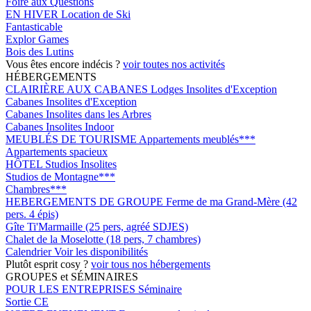
Foire aux Questions
EN HIVER
Location de Ski
Fantasticable
Explor Games
Bois des Lutins
Vous êtes encore indécis ?
voir toutes nos activités
HÉBERGEMENTS
CLAIRIÈRE AUX CABANES
Lodges Insolites d'Exception
Cabanes Insolites d'Exception
Cabanes Insolites dans les Arbres
Cabanes Insolites Indoor
MEUBLÉS DE TOURISME
Appartements meublés***
Appartements spacieux
HÔTEL
Studios Insolites
Studios de Montagne***
Chambres***
HEBERGEMENTS DE GROUPE
Ferme de ma Grand-Mère (42
pers. 4 épis)
Gîte Ti'Marmaille (25 pers, agréé SDJES)
Chalet de la Moselotte (18 pers, 7 chambres)
Calendrier
Voir les disponibilités
Plutôt esprit cosy ?
voir tous nos hébergements
GROUPES et SÉMINAIRES
POUR LES ENTREPRISES
Séminaire
Sortie CE