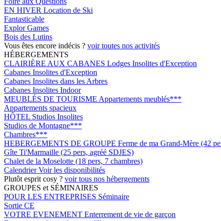
Foire aux Questions
EN HIVER
Location de Ski
Fantasticable
Explor Games
Bois des Lutins
Vous êtes encore indécis ?
voir toutes nos activités
HÉBERGEMENTS
CLAIRIÈRE AUX CABANES
Lodges Insolites d'Exception
Cabanes Insolites d'Exception
Cabanes Insolites dans les Arbres
Cabanes Insolites Indoor
MEUBLÉS DE TOURISME
Appartements meublés***
Appartements spacieux
HÔTEL
Studios Insolites
Studios de Montagne***
Chambres***
HEBERGEMENTS DE GROUPE
Ferme de ma Grand-Mère (42 pers
Gîte Ti'Marmaille (25 pers, agréé SDJES)
Chalet de la Moselotte (18 pers, 7 chambres)
Calendrier
Voir les disponibilités
Plutôt esprit cosy ?
voir tous nos hébergements
GROUPES et SÉMINAIRES
POUR LES ENTREPRISES
Séminaire
Sortie CE
VOTRE EVENEMENT
Enterrement de vie de garçon