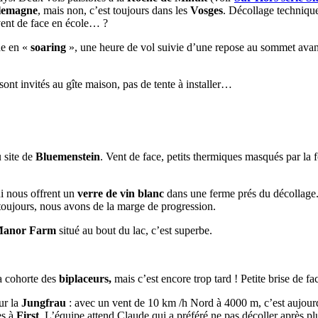
lemagne
, mais non, c’est toujours dans les
Vosges
. Décollage technique 
vent de face en école… ?
de en «
soaring
», une heure de vol suivie d’une repose au sommet avant
sont invités au gîte maison, pas de tente à installer…
u site de
Bluemenstein
. Vent de face, petits thermiques masqués par la f
i nous offrent un
verre de vin blanc
dans une ferme prés du décollage. C
t toujours, nous avons de la marge de progression.
anor Farm
situé au bout du lac, c’est superbe.
la cohorte des
biplaceurs,
mais c’est encore trop tard ! Petite brise de 
ur la
Jungfrau
: avec un vent de 10 km /h Nord à 4000 m, c’est aujourd
es à
First
. L’équipe attend Claude qui a préféré ne pas décoller après pl