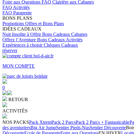
Foire aux Questions
FAQ Clairière aux Cabanes
FAQ Activités
FAQ Parapente
BONS PLANS
Promotions
Offres et Bons Plans
IDÉES CADEAUX
Nuit Insolite à Offrir
Bons Cadeaux Cabanes
Offrez l’Aventure
Bons Cadeaux Activités
Expériences à choisir
Chèques Cadeaux
réserver
MON COMPTE
0
RETOUR
ACTIVITÉS
NOS PACKS
Pack Xtrem
Pack 2 Parcs
Pack 2 Parcs + Fantasticable
Pa
des aventuriers
Big Air Jump
Sentier Pieds-Nus
Sentier Découverte
Bois
Découverte
Ecole de Parapente
Foire aux Questions
EN HIVER
Locati