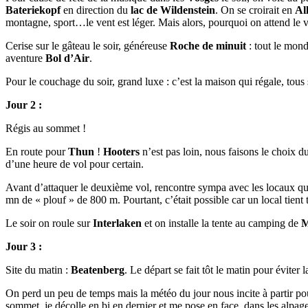
Bateriekopf
en direction du
lac de Wildenstein
. On se croirait en
Al
montagne, sport…le vent est léger. Mais alors, pourquoi on attend le 
Cerise sur le gâteau le soir, généreuse
Roche de minuit
: tout le mon
aventure
Bol d’Air
.
Pour le couchage du soir, grand luxe : c’est la maison qui régale, tous 
Jour 2 :
Régis au sommet !
En route pour
Thun
!
Hooters
n’est pas loin, nous faisons le choix d
d’une heure de vol pour certain.
Avant d’attaquer le deuxième vol, rencontre sympa avec les locaux qu
mn de « plouf » de 800 m. Pourtant, c’était possible car un local tien
Le soir on roule sur
Interlaken
et on installe la tente au camping de
M
Jour 3 :
Site du matin :
Beatenberg
. Le départ se fait tôt le matin pour éviter 
On perd un peu de temps mais la météo du jour nous incite à partir po
sommet, je décolle en bi en dernier et me pose en face, dans les alpag