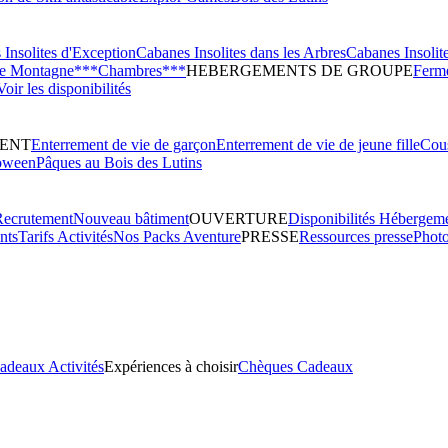
Insolites d'Exception
Cabanes Insolites dans les Arbres
Cabanes Insolit
de Montagne***
Chambres***
HEBERGEMENTS DE GROUPE
Ferme
Voir les disponibilités
ENT
Enterrement de vie de garçon
Enterrement de vie de jeune fille
Cous
oween
Pâques au Bois des Lutins
Recrutement
Nouveau bâtiment
OUVERTURE
Disponibilités Hébergem
nts
Tarifs Activités
Nos Packs Aventure
PRESSE
Ressources presse
Phot
adeaux Activités
Expériences à choisir
Chèques Cadeaux