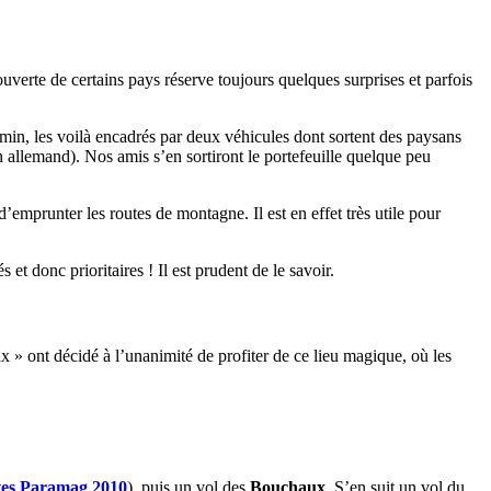
verte de certains pays réserve toujours quelques surprises et parfois
in, les voilà encadrés par deux véhicules dont sortent des paysans
n allemand). Nos amis s’en sortiront le portefeuille quelque peu
’emprunter les routes de montagne. Il est en effet très utile pour
s et donc prioritaires ! Il est prudent de le savoir.
x » ont décidé à l’unanimité de profiter de ce lieu magique, où les
ites Paramag 2010
), puis un vol des
Bouchaux
. S’en suit un vol du