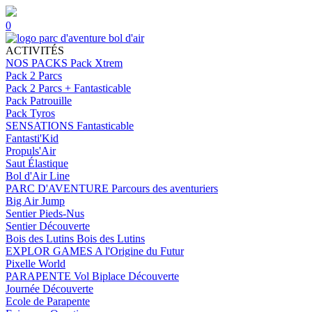
0
ACTIVITÉS
NOS PACKS
Pack Xtrem
Pack 2 Parcs
Pack 2 Parcs + Fantasticable
Pack Patrouille
Pack Tyros
SENSATIONS
Fantasticable
Fantasti'Kid
Propuls'Air
Saut Élastique
Bol d'Air Line
PARC D'AVENTURE
Parcours des aventuriers
Big Air Jump
Sentier Pieds-Nus
Sentier Découverte
Bois des Lutins
Bois des Lutins
EXPLOR GAMES
A l'Origine du Futur
Pixelle World
PARAPENTE
Vol Biplace Découverte
Journée Découverte
Ecole de Parapente