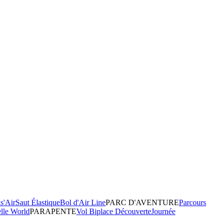
s'Air
Saut Élastique
Bol d'Air Line
PARC D'AVENTURE
Parcours
elle World
PARAPENTE
Vol Biplace Découverte
Journée