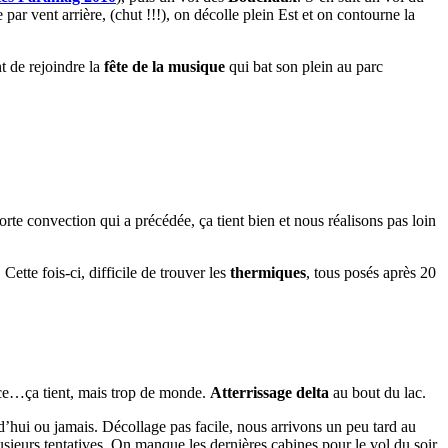
par vent arrière, (chut !!!), on décolle plein Est et on contourne la
 de rejoindre la
fête de la musique
qui bat son plein au parc
orte convection qui a précédée, ça tient bien et nous réalisons pas loin
ette fois-ci, difficile de trouver les
thermiques
, tous posés après 20
face…ça tient, mais trop de monde.
Atterrissage delta
au bout du lac.
’hui ou jamais. Décollage pas facile, nous arrivons un peu tard au
usieurs tentatives. On manque les dernières cabines pour le vol du soir