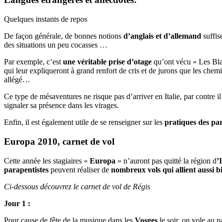
Quelques instants de repos
De façon générale, de bonnes notions
d’anglais et d’allemand
suffis
des situations un peu cocasses …
Par exemple, c’est
une véritable prise d’otage
qu’ont vécu « Les Blai
qui leur expliqueront à grand renfort de cris et de jurons que les chem
allégé…
Ce type de mésaventures ne risque pas d’arriver en Italie, par contre il
signaler sa présence dans les virages.
Enfin, il est également utile de se renseigner sur les
pratiques des par
Europa 2010, carnet de vol
Cette année les stagiaires «
Europa
» n’auront pas quitté la région d
’
parapentistes
peuvent réaliser de
nombreux vols qui allient aussi b
Ci-dessous découvrez le carnet de vol de Régis
Jour 1 :
Pour cause de fête de la musique dans les
Vosges
le soir, on vole au p