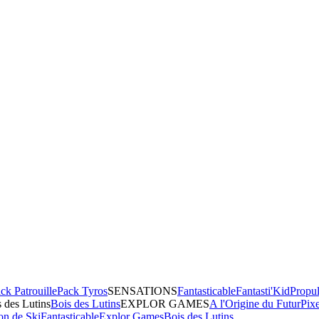
ck Patrouille
Pack Tyros
SENSATIONS
Fantasticable
Fantasti'Kid
Propul
 des Lutins
Bois des Lutins
EXPLOR GAMES
A l'Origine du Futur
Pix
on de Ski
Fantasticable
Explor Games
Bois des Lutins