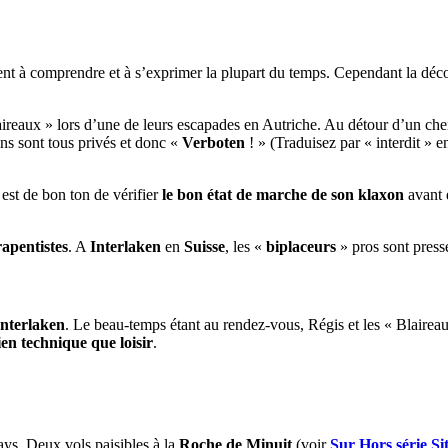
ent à comprendre et à s’exprimer la plupart du temps. Cependant la décou
reaux » lors d’une de leurs escapades en Autriche. Au détour d’un chem
ins sont tous privés et donc «
Verboten
! » (Traduisez par « interdit » e
 est de bon ton de vérifier
le bon état de marche de son klaxon
avant d
apentistes
. A
Interlaken
en
Suisse
, les «
biplaceurs
» pros sont pressé
Interlaken
. Le beau-temps étant au rendez-vous, Régis et les « Blaireau
ien technique que loisir
.
ays. Deux vols paisibles à la
Roche de Minuit
(voir
Sur Hors série S