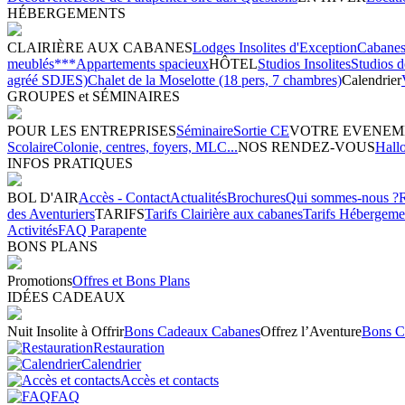
HÉBERGEMENTS
CLAIRIÈRE AUX CABANES
Lodges Insolites d'Exception
Cabanes 
meublés***
Appartements spacieux
HÔTEL
Studios Insolites
Studios 
agréé SDJES)
Chalet de la Moselotte (18 pers, 7 chambres)
Calendrier
GROUPES et SÉMINAIRES
POUR LES ENTREPRISES
Séminaire
Sortie CE
VOTRE EVENEM
Scolaire
Colonie, centres, foyers, MLC...
NOS RENDEZ-VOUS
Hall
INFOS PRATIQUES
BOL D'AIR
Accès - Contact
Actualités
Brochures
Qui sommes-nous ?
des Aventuriers
TARIFS
Tarifs Clairière aux cabanes
Tarifs Hébergeme
Activités
FAQ Parapente
BONS PLANS
Promotions
Offres et Bons Plans
IDÉES CADEAUX
Nuit Insolite à Offrir
Bons Cadeaux Cabanes
Offrez l’Aventure
Bons C
Restauration
Calendrier
Accès et contacts
FAQ