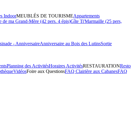
es Indoor
MEUBLÉS DE TOURISME
Appartements
 de ma Grand-Mère (42 pers. 4 épis)
Gîte Ti'Marmaille (25 pers,
inade - Anniversaire
Anniversaire au Bois des Lutins
Sortie
ents
Planning des Activités
Horaires Activités
RESTAURATION
Resto
othèque
Vidéos
Foire aux Questions
FAQ Clairière aux Cabanes
FAQ