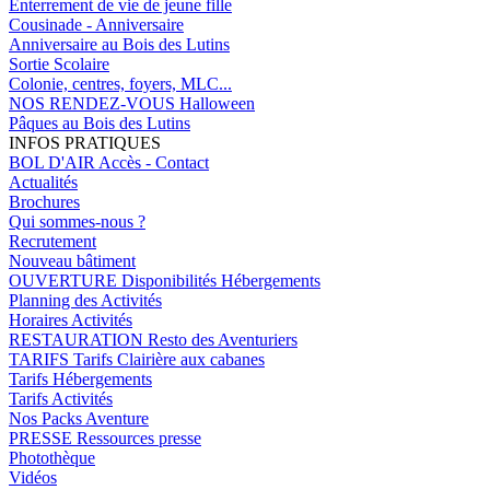
Enterrement de vie de jeune fille
Cousinade - Anniversaire
Anniversaire au Bois des Lutins
Sortie Scolaire
Colonie, centres, foyers, MLC...
NOS RENDEZ-VOUS
Halloween
Pâques au Bois des Lutins
INFOS PRATIQUES
BOL D'AIR
Accès - Contact
Actualités
Brochures
Qui sommes-nous ?
Recrutement
Nouveau bâtiment
OUVERTURE
Disponibilités Hébergements
Planning des Activités
Horaires Activités
RESTAURATION
Resto des Aventuriers
TARIFS
Tarifs Clairière aux cabanes
Tarifs Hébergements
Tarifs Activités
Nos Packs Aventure
PRESSE
Ressources presse
Photothèque
Vidéos