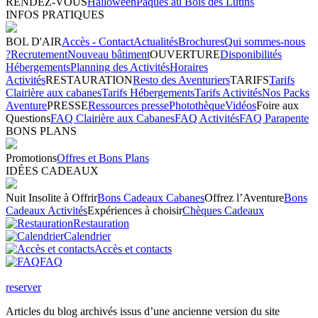
RENDEZ-VOUS
Halloween
Pâques au Bois des Lutins
INFOS PRATIQUES
BOL D'AIR
Accès - Contact
Actualités
Brochures
Qui sommes-nous
?
Recrutement
Nouveau bâtiment
OUVERTURE
Disponibilités
Hébergements
Planning des Activités
Horaires
Activités
RESTAURATION
Resto des Aventuriers
TARIFS
Tarifs
Clairière aux cabanes
Tarifs Hébergements
Tarifs Activités
Nos Packs
Aventure
PRESSE
Ressources presse
Photothèque
Vidéos
Foire aux
Questions
FAQ Clairière aux Cabanes
FAQ Activités
FAQ Parapente
BONS PLANS
Promotions
Offres et Bons Plans
IDÉES CADEAUX
Nuit Insolite à Offrir
Bons Cadeaux Cabanes
Offrez l’Aventure
Bons
Cadeaux Activités
Expériences à choisir
Chèques Cadeaux
Restauration
Calendrier
Accès et contacts
FAQ
reserver
Articles du blog archivés issus d’une ancienne version du site