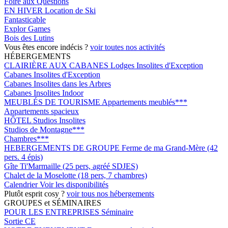
Foire aux Questions
EN HIVER
Location de Ski
Fantasticable
Explor Games
Bois des Lutins
Vous êtes encore indécis ?
voir toutes nos activités
HÉBERGEMENTS
CLAIRIÈRE AUX CABANES
Lodges Insolites d'Exception
Cabanes Insolites d'Exception
Cabanes Insolites dans les Arbres
Cabanes Insolites Indoor
MEUBLÉS DE TOURISME
Appartements meublés***
Appartements spacieux
HÔTEL
Studios Insolites
Studios de Montagne***
Chambres***
HEBERGEMENTS DE GROUPE
Ferme de ma Grand-Mère (42
pers. 4 épis)
Gîte Ti'Marmaille (25 pers, agréé SDJES)
Chalet de la Moselotte (18 pers, 7 chambres)
Calendrier
Voir les disponibilités
Plutôt esprit cosy ?
voir tous nos hébergements
GROUPES et SÉMINAIRES
POUR LES ENTREPRISES
Séminaire
Sortie CE