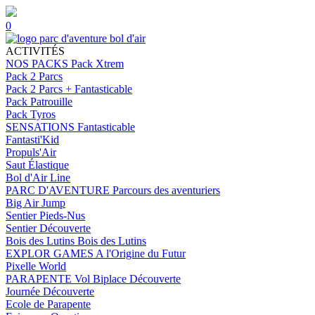
0
ACTIVITÉS
NOS PACKS
Pack Xtrem
Pack 2 Parcs
Pack 2 Parcs + Fantasticable
Pack Patrouille
Pack Tyros
SENSATIONS
Fantasticable
Fantasti'Kid
Propuls'Air
Saut Élastique
Bol d'Air Line
PARC D'AVENTURE
Parcours des aventuriers
Big Air Jump
Sentier Pieds-Nus
Sentier Découverte
Bois des Lutins
Bois des Lutins
EXPLOR GAMES
A l'Origine du Futur
Pixelle World
PARAPENTE
Vol Biplace Découverte
Journée Découverte
Ecole de Parapente