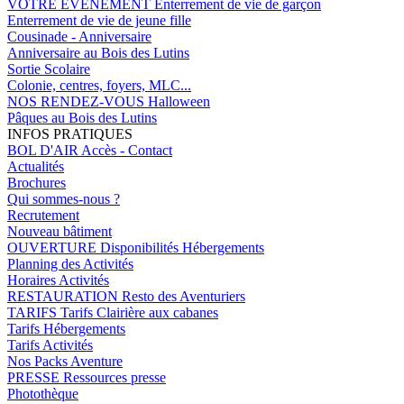
VOTRE EVENEMENT
Enterrement de vie de garçon
Enterrement de vie de jeune fille
Cousinade - Anniversaire
Anniversaire au Bois des Lutins
Sortie Scolaire
Colonie, centres, foyers, MLC...
NOS RENDEZ-VOUS
Halloween
Pâques au Bois des Lutins
INFOS PRATIQUES
BOL D'AIR
Accès - Contact
Actualités
Brochures
Qui sommes-nous ?
Recrutement
Nouveau bâtiment
OUVERTURE
Disponibilités Hébergements
Planning des Activités
Horaires Activités
RESTAURATION
Resto des Aventuriers
TARIFS
Tarifs Clairière aux cabanes
Tarifs Hébergements
Tarifs Activités
Nos Packs Aventure
PRESSE
Ressources presse
Photothèque