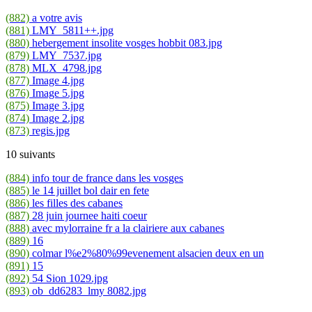
(882)
a votre avis
(881)
LMY_5811++.jpg
(880)
hebergement insolite vosges hobbit 083.jpg
(879)
LMY_7537.jpg
(878)
MLX_4798.jpg
(877)
Image 4.jpg
(876)
Image 5.jpg
(875)
Image 3.jpg
(874)
Image 2.jpg
(873)
regis.jpg
10 suivants
(884)
info tour de france dans les vosges
(885)
le 14 juillet bol dair en fete
(886)
les filles des cabanes
(887)
28 juin journee haiti coeur
(888)
avec mylorraine fr a la clairiere aux cabanes
(889)
16
(890)
colmar l%e2%80%99evenement alsacien deux en un
(891)
15
(892)
54 Sion 1029.jpg
(893)
ob_dd6283_lmy 8082.jpg