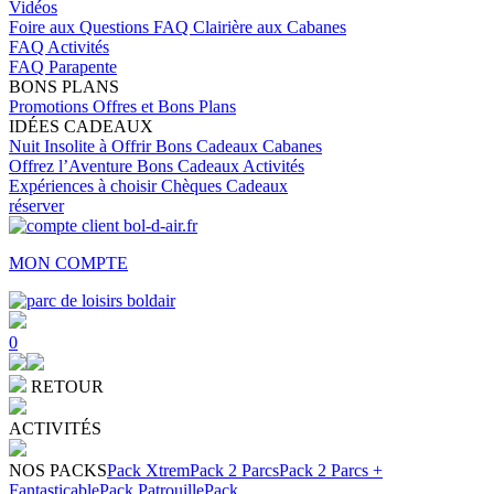
Vidéos
Foire aux Questions
FAQ Clairière aux Cabanes
FAQ Activités
FAQ Parapente
BONS PLANS
Promotions
Offres et Bons Plans
IDÉES CADEAUX
Nuit Insolite à Offrir
Bons Cadeaux Cabanes
Offrez l’Aventure
Bons Cadeaux Activités
Expériences à choisir
Chèques Cadeaux
réserver
MON COMPTE
0
RETOUR
ACTIVITÉS
NOS PACKS
Pack Xtrem
Pack 2 Parcs
Pack 2 Parcs +
Fantasticable
Pack Patrouille
Pack