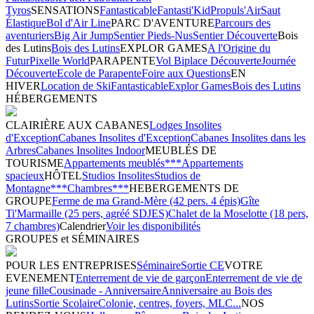
Tyros
SENSATIONS
Fantasticable
Fantasti'Kid
Propuls'Air
Saut
Élastique
Bol d'Air Line
PARC D'AVENTURE
Parcours des
aventuriers
Big Air Jump
Sentier Pieds-Nus
Sentier Découverte
Bois
des Lutins
Bois des Lutins
EXPLOR GAMES
A l'Origine du
Futur
Pixelle World
PARAPENTE
Vol Biplace Découverte
Journée
Découverte
Ecole de Parapente
Foire aux Questions
EN
HIVER
Location de Ski
Fantasticable
Explor Games
Bois des Lutins
HÉBERGEMENTS
CLAIRIÈRE AUX CABANES
Lodges Insolites
d'Exception
Cabanes Insolites d'Exception
Cabanes Insolites dans les
Arbres
Cabanes Insolites Indoor
MEUBLÉS DE
TOURISME
Appartements meublés***
Appartements
spacieux
HÔTEL
Studios Insolites
Studios de
Montagne***
Chambres***
HEBERGEMENTS DE
GROUPE
Ferme de ma Grand-Mère (42 pers. 4 épis)
Gîte
Ti'Marmaille (25 pers, agréé SDJES)
Chalet de la Moselotte (18 pers,
7 chambres)
Calendrier
Voir les disponibilités
GROUPES et SÉMINAIRES
POUR LES ENTREPRISES
Séminaire
Sortie CE
VOTRE
EVENEMENT
Enterrement de vie de garçon
Enterrement de vie de
jeune fille
Cousinade - Anniversaire
Anniversaire au Bois des
Lutins
Sortie Scolaire
Colonie, centres, foyers, MLC...
NOS