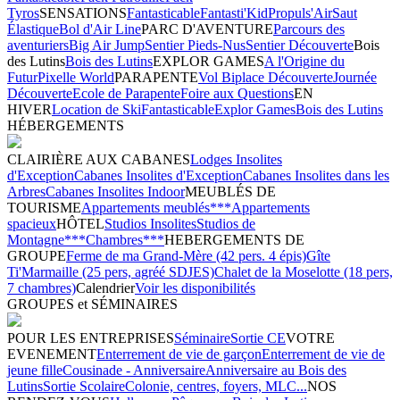
Tyros
SENSATIONS
Fantasticable
Fantasti'Kid
Propuls'Air
Saut
Élastique
Bol d'Air Line
PARC D'AVENTURE
Parcours des
aventuriers
Big Air Jump
Sentier Pieds-Nus
Sentier Découverte
Bois
des Lutins
Bois des Lutins
EXPLOR GAMES
A l'Origine du
Futur
Pixelle World
PARAPENTE
Vol Biplace Découverte
Journée
Découverte
Ecole de Parapente
Foire aux Questions
EN
HIVER
Location de Ski
Fantasticable
Explor Games
Bois des Lutins
HÉBERGEMENTS
CLAIRIÈRE AUX CABANES
Lodges Insolites
d'Exception
Cabanes Insolites d'Exception
Cabanes Insolites dans les
Arbres
Cabanes Insolites Indoor
MEUBLÉS DE
TOURISME
Appartements meublés***
Appartements
spacieux
HÔTEL
Studios Insolites
Studios de
Montagne***
Chambres***
HEBERGEMENTS DE
GROUPE
Ferme de ma Grand-Mère (42 pers. 4 épis)
Gîte
Ti'Marmaille (25 pers, agréé SDJES)
Chalet de la Moselotte (18 pers,
7 chambres)
Calendrier
Voir les disponibilités
GROUPES et SÉMINAIRES
POUR LES ENTREPRISES
Séminaire
Sortie CE
VOTRE
EVENEMENT
Enterrement de vie de garçon
Enterrement de vie de
jeune fille
Cousinade - Anniversaire
Anniversaire au Bois des
Lutins
Sortie Scolaire
Colonie, centres, foyers, MLC...
NOS