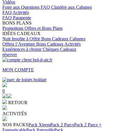
Vidéos
Foire aux Questions
FAQ Clairière aux Cabanes
FAQ Activités
FAQ Parapente
BONS PLANS
Promotions
Offres et Bons Plans
IDÉES CADEAUX
Nuit Insolite à Offrir
Bons Cadeaux Cabanes
Offrez l’Aventure
Bons Cadeaux Activités
Expériences à choisir
Chèques Cadeaux
réserver
MON COMPTE
0
RETOUR
ACTIVITÉS
NOS PACKS
Pack Xtrem
Pack 2 Parcs
Pack 2 Parcs +
Fantasticable
Pack Patrouille
Pack