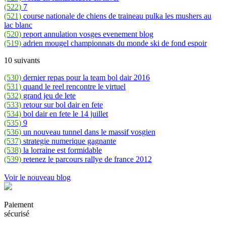
(522)
7
(521)
course nationale de chiens de traineau pulka les mushers au
lac blanc
(520)
report annulation vosges evenement blog
(519)
adrien mougel championnats du monde ski de fond espoir
10 suivants
(530)
dernier repas pour la team bol dair 2016
(531)
quand le reel rencontre le virtuel
(532)
grand jeu de lete
(533)
retour sur bol dair en fete
(534)
bol dair en fete le 14 juillet
(535)
9
(536)
un nouveau tunnel dans le massif vosgien
(537)
strategie numerique gagnante
(538)
la lorraine est formidable
(539)
retenez le parcours rallye de france 2012
Voir le nouveau blog
Paiement
sécurisé