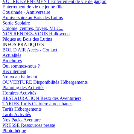
VOTRE EVENEMENT
Enterrement de vie de garçon
Enterrement de vie de jeune fille
Cousinade - Anniversaire
Anniversaire au Bois des Lutins
Sortie Scolaire
Colonie, centres, foyers, MLC...
NOS RENDEZ-VOUS
Halloween
Pâques au Bois des Lutins
INFOS PRATIQUES
BOL D'AIR
Accès - Contact
Actualités
Brochures
Qui sommes-nous ?
Recrutement
Nouveau bâtiment
OUVERTURE
Disponibilités Hébergements
Planning des Activités
Horaires Activités
RESTAURATION
Resto des Aventuriers
TARIFS
Tarifs Clairière aux cabanes
Tarifs Hébergements
Tarifs Activités
Nos Packs Aventure
PRESSE
Ressources presse
Photothèque