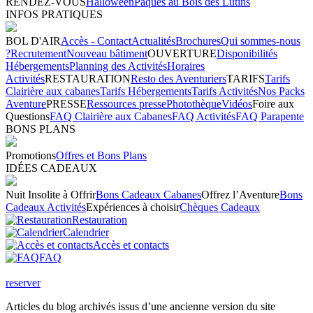
RENDEZ-VOUS
Halloween
Pâques au Bois des Lutins
INFOS PRATIQUES
BOL D'AIR
Accès - Contact
Actualités
Brochures
Qui sommes-nous
?
Recrutement
Nouveau bâtiment
OUVERTURE
Disponibilités
Hébergements
Planning des Activités
Horaires
Activités
RESTAURATION
Resto des Aventuriers
TARIFS
Tarifs
Clairière aux cabanes
Tarifs Hébergements
Tarifs Activités
Nos Packs
Aventure
PRESSE
Ressources presse
Photothèque
Vidéos
Foire aux
Questions
FAQ Clairière aux Cabanes
FAQ Activités
FAQ Parapente
BONS PLANS
Promotions
Offres et Bons Plans
IDÉES CADEAUX
Nuit Insolite à Offrir
Bons Cadeaux Cabanes
Offrez l’Aventure
Bons
Cadeaux Activités
Expériences à choisir
Chèques Cadeaux
Restauration
Calendrier
Accès et contacts
FAQ
reserver
Articles du blog archivés issus d’une ancienne version du site