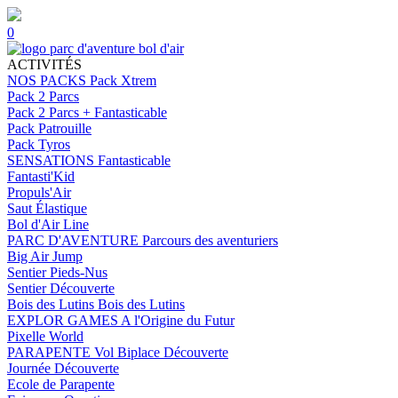
0
ACTIVITÉS
NOS PACKS
Pack Xtrem
Pack 2 Parcs
Pack 2 Parcs + Fantasticable
Pack Patrouille
Pack Tyros
SENSATIONS
Fantasticable
Fantasti'Kid
Propuls'Air
Saut Élastique
Bol d'Air Line
PARC D'AVENTURE
Parcours des aventuriers
Big Air Jump
Sentier Pieds-Nus
Sentier Découverte
Bois des Lutins
Bois des Lutins
EXPLOR GAMES
A l'Origine du Futur
Pixelle World
PARAPENTE
Vol Biplace Découverte
Journée Découverte
Ecole de Parapente