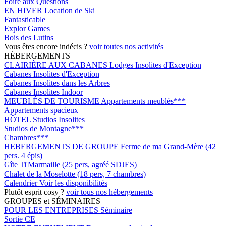
Foire aux Questions
EN HIVER
Location de Ski
Fantasticable
Explor Games
Bois des Lutins
Vous êtes encore indécis ?
voir toutes nos activités
HÉBERGEMENTS
CLAIRIÈRE AUX CABANES
Lodges Insolites d'Exception
Cabanes Insolites d'Exception
Cabanes Insolites dans les Arbres
Cabanes Insolites Indoor
MEUBLÉS DE TOURISME
Appartements meublés***
Appartements spacieux
HÔTEL
Studios Insolites
Studios de Montagne***
Chambres***
HEBERGEMENTS DE GROUPE
Ferme de ma Grand-Mère (42
pers. 4 épis)
Gîte Ti'Marmaille (25 pers, agréé SDJES)
Chalet de la Moselotte (18 pers, 7 chambres)
Calendrier
Voir les disponibilités
Plutôt esprit cosy ?
voir tous nos hébergements
GROUPES et SÉMINAIRES
POUR LES ENTREPRISES
Séminaire
Sortie CE