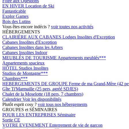
Foire aux Questions
EN HIVER
Location de Ski
Fantasticable
Explor Games
Bois des Lutins
Vous êtes encore indécis ?
voir toutes nos activités
HÉBERGEMENTS
CLAIRIÈRE AUX CABANES
Lodges Insolites d'Exception
Cabanes Insolites d'Exception
Cabanes Insolites dans les Arbres
Cabanes Insolites Indoor
MEUBLÉS DE TOURISME
Appartements meublés***
Appartements spacieux
HÔTEL
Studios Insolites
Studios de Montagne***
Chambres***
HEBERGEMENTS DE GROUPE
Ferme de ma Grand-Mère (42 pers
Gîte Ti'Marmaille (25 pers, agréé SDJES)
Chalet de la Moselotte (18 pers, 7 chambres)
Calendrier
Voir les disponibilités
Plutôt esprit cosy ?
voir tous nos hébergements
GROUPES et SÉMINAIRES
POUR LES ENTREPRISES
Séminaire
Sortie CE
VOTRE EVENEMENT
Enterrement de vie de garçon