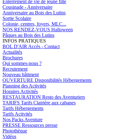
Enterrement de vie de jeune fille
Cousinade - Anniversaire
Anniversaire au Bois des Lutins
Sortie Scolaire
Colonie, centres, foyers, MLC...
NOS RENDEZ-VOUS
Halloween
Pâques au Bois des Lutins
INFOS PRATIQUES
BOL D'AIR
Accès - Contact
Actualités
Brochures
Qui sommes-nous ?
Recrutement
Nouveau bâtiment
OUVERTURE
Disponibilités Hébergements
Planning des Activités
Horaires Activités
RESTAURATION
Resto des Aventuriers
TARIFS
Tarifs Clairière aux cabanes
Tarifs Hébergements
Tarifs Activités
Nos Packs Aventure
PRESSE
Ressources presse
Photothèque
Vidéos