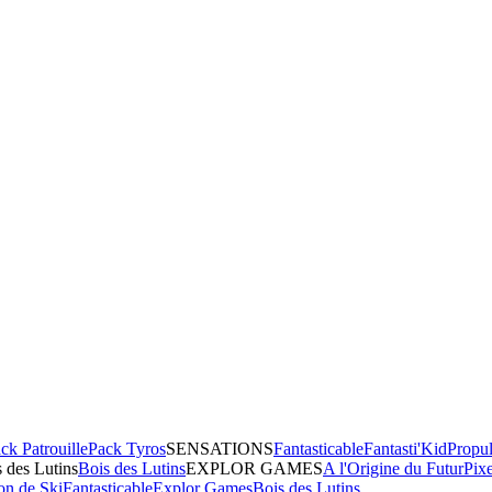
ck Patrouille
Pack Tyros
SENSATIONS
Fantasticable
Fantasti'Kid
Propul
 des Lutins
Bois des Lutins
EXPLOR GAMES
A l'Origine du Futur
Pix
on de Ski
Fantasticable
Explor Games
Bois des Lutins