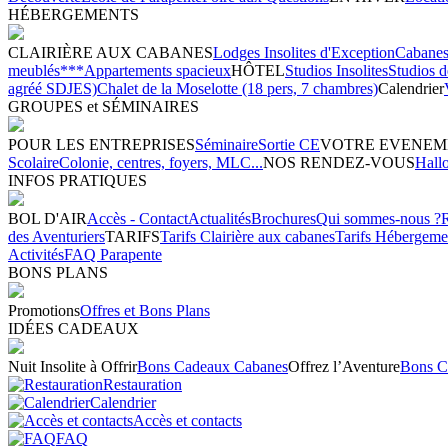
HÉBERGEMENTS
CLAIRIÈRE AUX CABANES
Lodges Insolites d'Exception
Cabanes 
meublés***
Appartements spacieux
HÔTEL
Studios Insolites
Studios 
agréé SDJES)
Chalet de la Moselotte (18 pers, 7 chambres)
Calendrier
GROUPES et SÉMINAIRES
POUR LES ENTREPRISES
Séminaire
Sortie CE
VOTRE EVENEM
Scolaire
Colonie, centres, foyers, MLC...
NOS RENDEZ-VOUS
Hall
INFOS PRATIQUES
BOL D'AIR
Accès - Contact
Actualités
Brochures
Qui sommes-nous ?
des Aventuriers
TARIFS
Tarifs Clairière aux cabanes
Tarifs Hébergeme
Activités
FAQ Parapente
BONS PLANS
Promotions
Offres et Bons Plans
IDÉES CADEAUX
Nuit Insolite à Offrir
Bons Cadeaux Cabanes
Offrez l’Aventure
Bons C
Restauration
Calendrier
Accès et contacts
FAQ