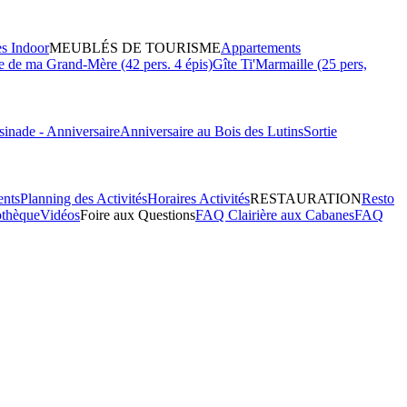
es Indoor
MEUBLÉS DE TOURISME
Appartements
 de ma Grand-Mère (42 pers. 4 épis)
Gîte Ti'Marmaille (25 pers,
inade - Anniversaire
Anniversaire au Bois des Lutins
Sortie
ents
Planning des Activités
Horaires Activités
RESTAURATION
Resto
othèque
Vidéos
Foire aux Questions
FAQ Clairière aux Cabanes
FAQ