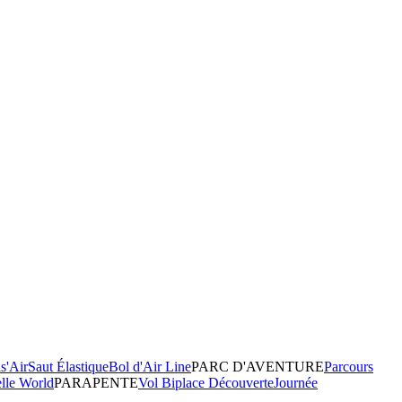
s'Air
Saut Élastique
Bol d'Air Line
PARC D'AVENTURE
Parcours
elle World
PARAPENTE
Vol Biplace Découverte
Journée