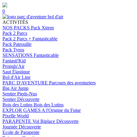
0
ACTIVITÉS
NOS PACKS
Pack Xtrem
Pack 2 Parcs
Pack 2 Parcs + Fantasticable
Pack Patrouille
Pack Tyros
SENSATIONS
Fantasticable
Fantasti'Kid
Propuls'Air
Saut Élastique
Bol d'Air Line
PARC D'AVENTURE
Parcours des aventuriers
Big Air Jump
Sentier Pieds-Nus
Sentier Découverte
Bois des Lutins
Bois des Lutins
EXPLOR GAMES
A l'Origine du Futur
Pixelle World
PARAPENTE
Vol Biplace Découverte
Journée Découverte
Ecole de Parapente