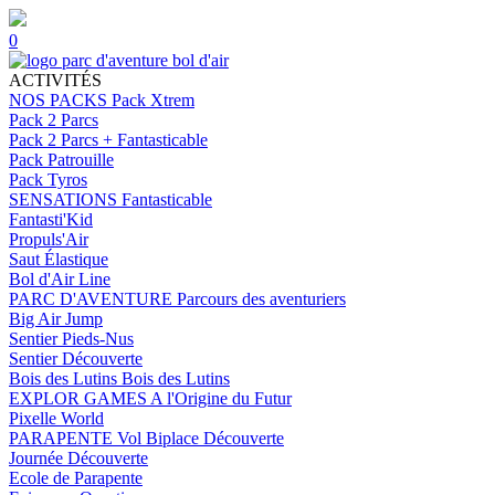
0
ACTIVITÉS
NOS PACKS
Pack Xtrem
Pack 2 Parcs
Pack 2 Parcs + Fantasticable
Pack Patrouille
Pack Tyros
SENSATIONS
Fantasticable
Fantasti'Kid
Propuls'Air
Saut Élastique
Bol d'Air Line
PARC D'AVENTURE
Parcours des aventuriers
Big Air Jump
Sentier Pieds-Nus
Sentier Découverte
Bois des Lutins
Bois des Lutins
EXPLOR GAMES
A l'Origine du Futur
Pixelle World
PARAPENTE
Vol Biplace Découverte
Journée Découverte
Ecole de Parapente