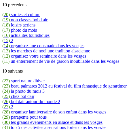
10 précédents
(20)
sorties et culture
(19)
non classes bol d air
(18)
loisirs aeriens
(17)
photo du mois
(16)
actualites touristiques
(15)
2
(14)
organisez une cousinade dans les vosges
(13)
les marches de noel une tradition alsacienne
(12)
organisez votre seminaire dans les vosges
(11)
un enterrement de vie de garcon inoubliable dans les vosges
10 suivants
(22)
sport nature dhiver
(23)
beau palmares 2012 au festival du film fantastique de gerardmer
(24)
la photo du mois 3
(25)
chez bol dair
(26)
bol dair autour du monde 2
(27)
2
(28)
organiser lanniversaire de son enfant dans les vosges
(29)
parapente pour tous
(30)
les grands evenements en alsace et dans les vosges
(31)
top 5 des activites a sensations fortes dans les vosges