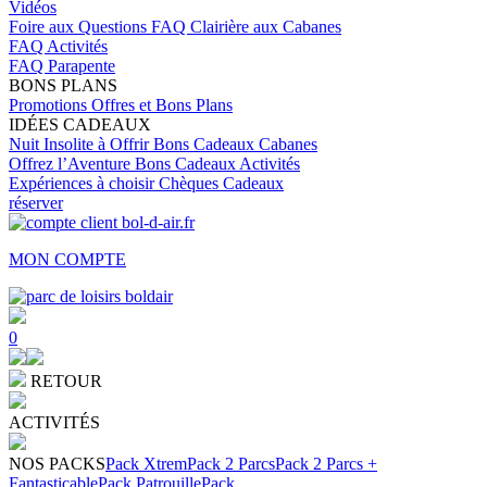
Vidéos
Foire aux Questions
FAQ Clairière aux Cabanes
FAQ Activités
FAQ Parapente
BONS PLANS
Promotions
Offres et Bons Plans
IDÉES CADEAUX
Nuit Insolite à Offrir
Bons Cadeaux Cabanes
Offrez l’Aventure
Bons Cadeaux Activités
Expériences à choisir
Chèques Cadeaux
réserver
MON COMPTE
0
RETOUR
ACTIVITÉS
NOS PACKS
Pack Xtrem
Pack 2 Parcs
Pack 2 Parcs +
Fantasticable
Pack Patrouille
Pack