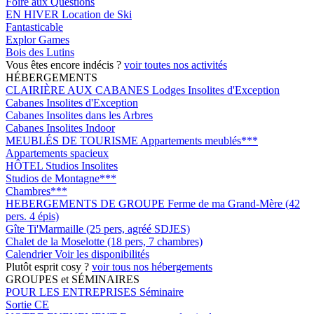
Foire aux Questions
EN HIVER
Location de Ski
Fantasticable
Explor Games
Bois des Lutins
Vous êtes encore indécis ?
voir toutes nos activités
HÉBERGEMENTS
CLAIRIÈRE AUX CABANES
Lodges Insolites d'Exception
Cabanes Insolites d'Exception
Cabanes Insolites dans les Arbres
Cabanes Insolites Indoor
MEUBLÉS DE TOURISME
Appartements meublés***
Appartements spacieux
HÔTEL
Studios Insolites
Studios de Montagne***
Chambres***
HEBERGEMENTS DE GROUPE
Ferme de ma Grand-Mère (42
pers. 4 épis)
Gîte Ti'Marmaille (25 pers, agréé SDJES)
Chalet de la Moselotte (18 pers, 7 chambres)
Calendrier
Voir les disponibilités
Plutôt esprit cosy ?
voir tous nos hébergements
GROUPES et SÉMINAIRES
POUR LES ENTREPRISES
Séminaire
Sortie CE