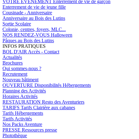
VOTRE EVENEMENT
Enterrement de vie de garçon
Enterrement de vie de jeune fille
Cousinade - Anniversaire
Anniversaire au Bois des Lutins
Sortie Scolaire
Colonie, centres, foyers, MLC...
NOS RENDEZ-VOUS
Halloween
Pâques au Bois des Lutins
INFOS PRATIQUES
BOL D'AIR
Accès - Contact
Actualités
Brochures
Qui sommes-nous ?
Recrutement
Nouveau bâtiment
OUVERTURE
Disponibilités Hébergements
Planning des Activités
Horaires Activités
RESTAURATION
Resto des Aventuriers
TARIFS
Tarifs Clairière aux cabanes
Tarifs Hébergements
Tarifs Activités
Nos Packs Aventure
PRESSE
Ressources presse
Photothèque