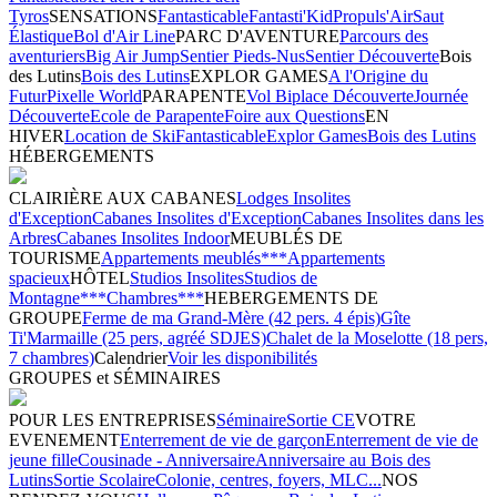
Tyros
SENSATIONS
Fantasticable
Fantasti'Kid
Propuls'Air
Saut
Élastique
Bol d'Air Line
PARC D'AVENTURE
Parcours des
aventuriers
Big Air Jump
Sentier Pieds-Nus
Sentier Découverte
Bois
des Lutins
Bois des Lutins
EXPLOR GAMES
A l'Origine du
Futur
Pixelle World
PARAPENTE
Vol Biplace Découverte
Journée
Découverte
Ecole de Parapente
Foire aux Questions
EN
HIVER
Location de Ski
Fantasticable
Explor Games
Bois des Lutins
HÉBERGEMENTS
CLAIRIÈRE AUX CABANES
Lodges Insolites
d'Exception
Cabanes Insolites d'Exception
Cabanes Insolites dans les
Arbres
Cabanes Insolites Indoor
MEUBLÉS DE
TOURISME
Appartements meublés***
Appartements
spacieux
HÔTEL
Studios Insolites
Studios de
Montagne***
Chambres***
HEBERGEMENTS DE
GROUPE
Ferme de ma Grand-Mère (42 pers. 4 épis)
Gîte
Ti'Marmaille (25 pers, agréé SDJES)
Chalet de la Moselotte (18 pers,
7 chambres)
Calendrier
Voir les disponibilités
GROUPES et SÉMINAIRES
POUR LES ENTREPRISES
Séminaire
Sortie CE
VOTRE
EVENEMENT
Enterrement de vie de garçon
Enterrement de vie de
jeune fille
Cousinade - Anniversaire
Anniversaire au Bois des
Lutins
Sortie Scolaire
Colonie, centres, foyers, MLC...
NOS