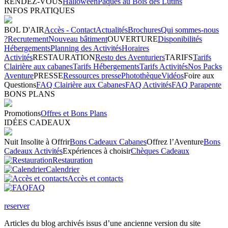
RENDEZ-VOUS
Halloween
Pâques au Bois des Lutins
INFOS PRATIQUES
BOL D'AIR
Accès - Contact
Actualités
Brochures
Qui sommes-nous
?
Recrutement
Nouveau bâtiment
OUVERTURE
Disponibilités
Hébergements
Planning des Activités
Horaires
Activités
RESTAURATION
Resto des Aventuriers
TARIFS
Tarifs
Clairière aux cabanes
Tarifs Hébergements
Tarifs Activités
Nos Packs
Aventure
PRESSE
Ressources presse
Photothèque
Vidéos
Foire aux
Questions
FAQ Clairière aux Cabanes
FAQ Activités
FAQ Parapente
BONS PLANS
Promotions
Offres et Bons Plans
IDÉES CADEAUX
Nuit Insolite à Offrir
Bons Cadeaux Cabanes
Offrez l’Aventure
Bons
Cadeaux Activités
Expériences à choisir
Chèques Cadeaux
Restauration
Calendrier
Accès et contacts
FAQ
reserver
Articles du blog archivés issus d’une ancienne version du site