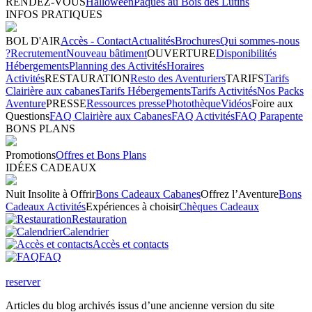
RENDEZ-VOUS
Halloween
Pâques au Bois des Lutins
INFOS PRATIQUES
BOL D'AIR
Accès - Contact
Actualités
Brochures
Qui sommes-nous
?
Recrutement
Nouveau bâtiment
OUVERTURE
Disponibilités
Hébergements
Planning des Activités
Horaires
Activités
RESTAURATION
Resto des Aventuriers
TARIFS
Tarifs
Clairière aux cabanes
Tarifs Hébergements
Tarifs Activités
Nos Packs
Aventure
PRESSE
Ressources presse
Photothèque
Vidéos
Foire aux
Questions
FAQ Clairière aux Cabanes
FAQ Activités
FAQ Parapente
BONS PLANS
Promotions
Offres et Bons Plans
IDÉES CADEAUX
Nuit Insolite à Offrir
Bons Cadeaux Cabanes
Offrez l’Aventure
Bons
Cadeaux Activités
Expériences à choisir
Chèques Cadeaux
Restauration
Calendrier
Accès et contacts
FAQ
reserver
Articles du blog archivés issus d’une ancienne version du site