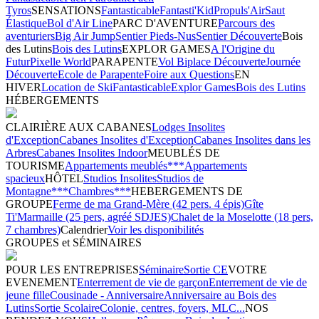
Tyros
SENSATIONS
Fantasticable
Fantasti'Kid
Propuls'Air
Saut
Élastique
Bol d'Air Line
PARC D'AVENTURE
Parcours des
aventuriers
Big Air Jump
Sentier Pieds-Nus
Sentier Découverte
Bois
des Lutins
Bois des Lutins
EXPLOR GAMES
A l'Origine du
Futur
Pixelle World
PARAPENTE
Vol Biplace Découverte
Journée
Découverte
Ecole de Parapente
Foire aux Questions
EN
HIVER
Location de Ski
Fantasticable
Explor Games
Bois des Lutins
HÉBERGEMENTS
CLAIRIÈRE AUX CABANES
Lodges Insolites
d'Exception
Cabanes Insolites d'Exception
Cabanes Insolites dans les
Arbres
Cabanes Insolites Indoor
MEUBLÉS DE
TOURISME
Appartements meublés***
Appartements
spacieux
HÔTEL
Studios Insolites
Studios de
Montagne***
Chambres***
HEBERGEMENTS DE
GROUPE
Ferme de ma Grand-Mère (42 pers. 4 épis)
Gîte
Ti'Marmaille (25 pers, agréé SDJES)
Chalet de la Moselotte (18 pers,
7 chambres)
Calendrier
Voir les disponibilités
GROUPES et SÉMINAIRES
POUR LES ENTREPRISES
Séminaire
Sortie CE
VOTRE
EVENEMENT
Enterrement de vie de garçon
Enterrement de vie de
jeune fille
Cousinade - Anniversaire
Anniversaire au Bois des
Lutins
Sortie Scolaire
Colonie, centres, foyers, MLC...
NOS