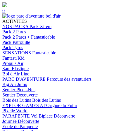
0
ACTIVITÉS
NOS PACKS
Pack Xtrem
Pack 2 Parcs
Pack 2 Parcs + Fantasticable
Pack Patrouille
Pack Tyros
SENSATIONS
Fantasticable
Fantasti'Kid
Propuls'Air
Saut Élastique
Bol d'Air Line
PARC D'AVENTURE
Parcours des aventuriers
Big Air Jump
Sentier Pieds-Nus
Sentier Découverte
Bois des Lutins
Bois des Lutins
EXPLOR GAMES
A l'Origine du Futur
Pixelle World
PARAPENTE
Vol Biplace Découverte
Journée Découverte
Ecole de Parapente