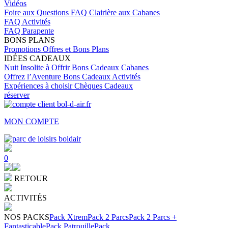
Vidéos
Foire aux Questions
FAQ Clairière aux Cabanes
FAQ Activités
FAQ Parapente
BONS PLANS
Promotions
Offres et Bons Plans
IDÉES CADEAUX
Nuit Insolite à Offrir
Bons Cadeaux Cabanes
Offrez l’Aventure
Bons Cadeaux Activités
Expériences à choisir
Chèques Cadeaux
réserver
MON COMPTE
0
RETOUR
ACTIVITÉS
NOS PACKS
Pack Xtrem
Pack 2 Parcs
Pack 2 Parcs +
Fantasticable
Pack Patrouille
Pack