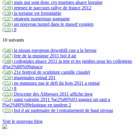
(540)
mais qui sont donc ces touristes alsace lorraine
(539)
retenez le parcours rallye de france 2012
(538)
la lorraine est formidable
(537)
strategie numerique gagnante
(536)
un nouveau tunnel dans le massif vosgien
(535)
9
10 suivants
(546)
la nissan european downhill cup a la bresse
(547)
fete de la musique 2011 bol d air
(548)
collegiales alsace 2011 la tete et les jambes pour les collegiens
d%e2%80%99alsace
(549)
21e festival de sculpture camille claudel
(550)
imaginales epinal 201
(551)
ne manquez pas le defi du bois 2011 a epinal
(552)
8
(553)
Descente des Abbesses 2011 affiche.jpeg
(554)
saint valentin 2011 %e2%80%93 gagnez un saut a
l%e2%80%99elastique en tandem 2
(555)
bol d air partenaire de l entrainement de haut niveau
Voir le nouveau blog