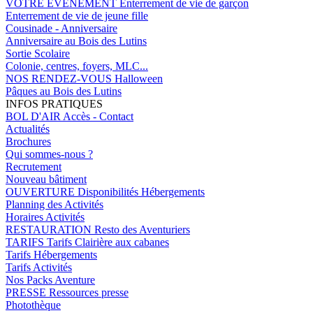
VOTRE EVENEMENT
Enterrement de vie de garçon
Enterrement de vie de jeune fille
Cousinade - Anniversaire
Anniversaire au Bois des Lutins
Sortie Scolaire
Colonie, centres, foyers, MLC...
NOS RENDEZ-VOUS
Halloween
Pâques au Bois des Lutins
INFOS PRATIQUES
BOL D'AIR
Accès - Contact
Actualités
Brochures
Qui sommes-nous ?
Recrutement
Nouveau bâtiment
OUVERTURE
Disponibilités Hébergements
Planning des Activités
Horaires Activités
RESTAURATION
Resto des Aventuriers
TARIFS
Tarifs Clairière aux cabanes
Tarifs Hébergements
Tarifs Activités
Nos Packs Aventure
PRESSE
Ressources presse
Photothèque