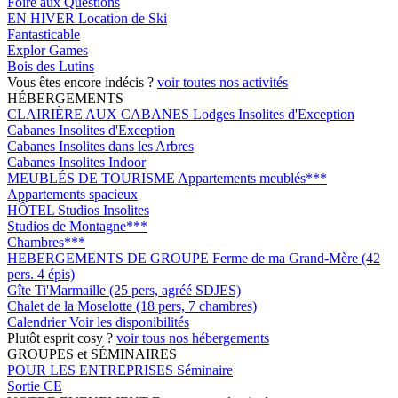
Foire aux Questions
EN HIVER
Location de Ski
Fantasticable
Explor Games
Bois des Lutins
Vous êtes encore indécis ?
voir toutes nos activités
HÉBERGEMENTS
CLAIRIÈRE AUX CABANES
Lodges Insolites d'Exception
Cabanes Insolites d'Exception
Cabanes Insolites dans les Arbres
Cabanes Insolites Indoor
MEUBLÉS DE TOURISME
Appartements meublés***
Appartements spacieux
HÔTEL
Studios Insolites
Studios de Montagne***
Chambres***
HEBERGEMENTS DE GROUPE
Ferme de ma Grand-Mère (42
pers. 4 épis)
Gîte Ti'Marmaille (25 pers, agréé SDJES)
Chalet de la Moselotte (18 pers, 7 chambres)
Calendrier
Voir les disponibilités
Plutôt esprit cosy ?
voir tous nos hébergements
GROUPES et SÉMINAIRES
POUR LES ENTREPRISES
Séminaire
Sortie CE