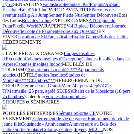
Tyros
SENSATIONS
Fantasticable
Fantasti'Kid
Propuls'Air
Saut
Élastique
Bol d'Air Line
PARC D'AVENTURE
Parcours des
aventuriers
Big Air Jump
Sentier Pieds-Nus
Sentier Découverte
Bois
des Lutins
Bois des Lutins
EXPLOR GAMES
A l'Origine du
Futur
Pixelle World
PARAPENTE
Vol Biplace Découverte
Journée
Découverte
Ecole de Parapente
Foire aux Questions
EN
HIVER
Location de Ski
Fantasticable
Explor Games
Bois des Lutins
HÉBERGEMENTS
CLAIRIÈRE AUX CABANES
Lodges Insolites
d'Exception
Cabanes Insolites d'Exception
Cabanes Insolites dans les
Arbres
Cabanes Insolites Indoor
MEUBLÉS DE
TOURISME
Appartements meublés***
Appartements
spacieux
HÔTEL
Studios Insolites
Studios de
Montagne***
Chambres***
HEBERGEMENTS DE
GROUPE
Ferme de ma Grand-Mère (42 pers. 4 épis)
Gîte
Ti'Marmaille (25 pers, agréé SDJES)
Chalet de la Moselotte (18 pers,
7 chambres)
Calendrier
Voir les disponibilités
GROUPES et SÉMINAIRES
POUR LES ENTREPRISES
Séminaire
Sortie CE
VOTRE
EVENEMENT
Enterrement de vie de garçon
Enterrement de vie de
jeune fille
Cousinade - Anniversaire
Anniversaire au Bois des
Lutins
Sortie Scolaire
Colonie, centres, foyers, MLC...
NOS