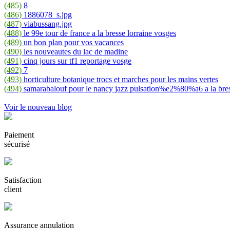
(485)
8
(486)
1886078_s.jpg
(487)
viabussang.jpg
(488)
le 99e tour de france a la bresse lorraine vosges
(489)
un bon plan pour vos vacances
(490)
les nouveautes du lac de madine
(491)
cinq jours sur tf1 reportage vosge
(492)
7
(493)
horticulture botanique trocs et marches pour les mains vertes
(494)
samarabalouf pour le nancy jazz pulsation%e2%80%a6 a la bre
Voir le nouveau blog
Paiement
sécurisé
Satisfaction
client
Assurance annulation