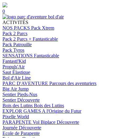
0
ACTIVITÉS
NOS PACKS
Pack Xtrem
Pack 2 Parcs
Pack 2 Parcs + Fantasticable
Pack Patrouille
Pack Tyros
SENSATIONS
Fantasticable
Fantasti'Kid
Propuls'Air
Saut Élastique
Bol d'Air Line
PARC D'AVENTURE
Parcours des aventuriers
Big Air Jump
Sentier Pieds-Nus
Sentier Découverte
Bois des Lutins
Bois des Lutins
EXPLOR GAMES
A l'Origine du Futur
Pixelle World
PARAPENTE
Vol Biplace Découverte
Journée Découverte
Ecole de Parapente