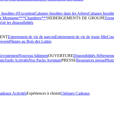
Insolites d'Exception
Cabanes Insolites dans les Arbres
Cabanes Insolit
de Montagne***
Chambres***
HEBERGEMENTS DE GROUPE
Ferme
Voir les disponibilités
ENT
Enterrement de vie de garçon
Enterrement de vie de jeune fille
Cous
oween
Pâques au Bois des Lutins
Recrutement
Nouveau bâtiment
OUVERTURE
Disponibilités Hébergem
nts
Tarifs Activités
Nos Packs Aventure
PRESSE
Ressources presse
Phot
adeaux Activités
Expériences à choisir
Chèques Cadeaux