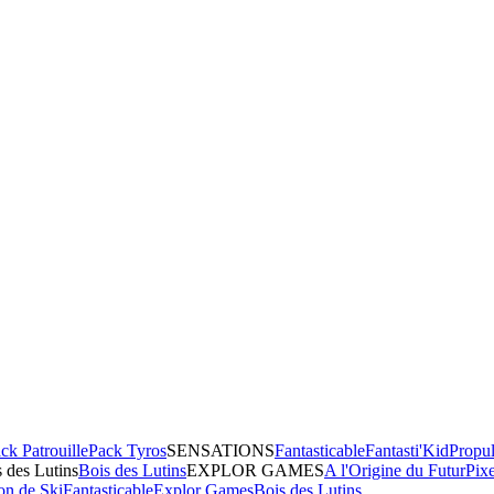
ck Patrouille
Pack Tyros
SENSATIONS
Fantasticable
Fantasti'Kid
Propul
 des Lutins
Bois des Lutins
EXPLOR GAMES
A l'Origine du Futur
Pix
on de Ski
Fantasticable
Explor Games
Bois des Lutins