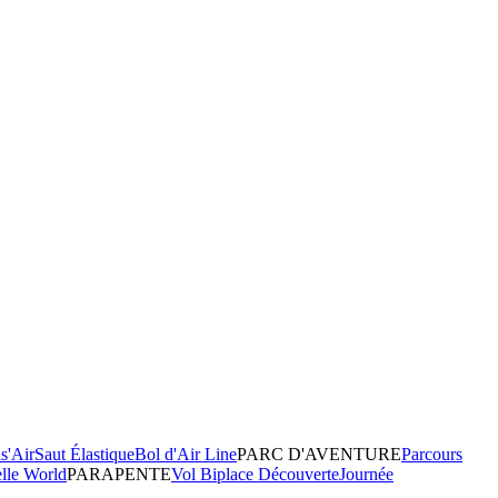
s'Air
Saut Élastique
Bol d'Air Line
PARC D'AVENTURE
Parcours
elle World
PARAPENTE
Vol Biplace Découverte
Journée