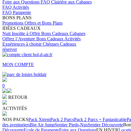
Foire aux Questions
FAQ Clairière aux Cabanes
FAQ Activités
FAQ Parapente
BONS PLANS
Promotions
Offres et Bons Plans
IDÉES CADEAUX
Nuit Insolite à Offrir
Bons Cadeaux Cabanes
Offrez l’Aventure
Bons Cadeaux Activités
Expériences à choisir
Chèques Cadeaux
réserver
MON COMPTE
0
RETOUR
ACTIVITÉS
NOS PACKS
Pack Xtrem
Pack 2 Parcs
Pack 2 Parcs + Fantasticable
Pa
des aventuriers
Big Air Jump
Sentier Pieds-Nus
Sentier Découverte
Bois
Découverte
Ecole de Parapente
Foire aux Questions
EN HIVER
Locati