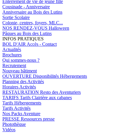
Enterrement de vie de jeune fille
Cousinade - Anniversaire
Anniversaire au Bois des Lutins
Sortie Scolaire
Colonie, centres, foyers, MLC...
NOS RENDEZ-VOUS
Halloween
Pâques au Bois des Lutins
INFOS PRATIQUES
BOL D'AIR
Accès - Contact
Actualités
Brochures
Qui sommes-nous ?
Recrutement
Nouveau bâtiment
OUVERTURE
Disponibilités Hébergements
Planning des Activités
Horaires Activités
RESTAURATION
Resto des Aventuriers
TARIFS
Tarifs Clairière aux cabanes
Tarifs Hébergements
Tarifs Activités
Nos Packs Aventure
PRESSE
Ressources presse
Photothèque
Vidéos