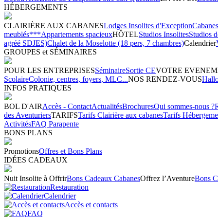
HÉBERGEMENTS
CLAIRIÈRE AUX CABANES
Lodges Insolites d'Exception
Cabanes 
meublés***
Appartements spacieux
HÔTEL
Studios Insolites
Studios 
agréé SDJES)
Chalet de la Moselotte (18 pers, 7 chambres)
Calendrier
GROUPES et SÉMINAIRES
POUR LES ENTREPRISES
Séminaire
Sortie CE
VOTRE EVENEM
Scolaire
Colonie, centres, foyers, MLC...
NOS RENDEZ-VOUS
Hall
INFOS PRATIQUES
BOL D'AIR
Accès - Contact
Actualités
Brochures
Qui sommes-nous ?
des Aventuriers
TARIFS
Tarifs Clairière aux cabanes
Tarifs Hébergeme
Activités
FAQ Parapente
BONS PLANS
Promotions
Offres et Bons Plans
IDÉES CADEAUX
Nuit Insolite à Offrir
Bons Cadeaux Cabanes
Offrez l’Aventure
Bons C
Restauration
Calendrier
Accès et contacts
FAQ