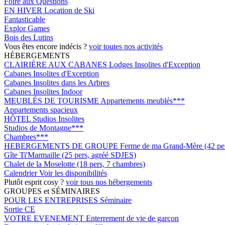
Foire aux Questions
EN HIVER
Location de Ski
Fantasticable
Explor Games
Bois des Lutins
Vous êtes encore indécis ?
voir toutes nos activités
HÉBERGEMENTS
CLAIRIÈRE AUX CABANES
Lodges Insolites d'Exception
Cabanes Insolites d'Exception
Cabanes Insolites dans les Arbres
Cabanes Insolites Indoor
MEUBLÉS DE TOURISME
Appartements meublés***
Appartements spacieux
HÔTEL
Studios Insolites
Studios de Montagne***
Chambres***
HEBERGEMENTS DE GROUPE
Ferme de ma Grand-Mère (42 pers
Gîte Ti'Marmaille (25 pers, agréé SDJES)
Chalet de la Moselotte (18 pers, 7 chambres)
Calendrier
Voir les disponibilités
Plutôt esprit cosy ?
voir tous nos hébergements
GROUPES et SÉMINAIRES
POUR LES ENTREPRISES
Séminaire
Sortie CE
VOTRE EVENEMENT
Enterrement de vie de garçon