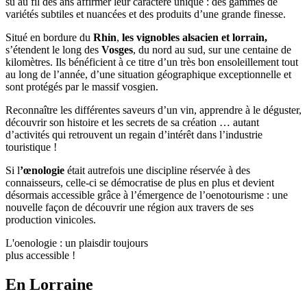
su au fil des ans affirmer leur caractère unique : des gammes de
variétés subtiles et nuancées et des produits d’une grande finesse.
Situé en bordure du
Rhin
,
les vignobles alsacien et lorrain,
s’étendent le long des
Vosges
, du nord au sud, sur une centaine de
kilomètres. Ils bénéficient à ce titre d’un très bon ensoleillement tout
au long de l’année, d’une situation géographique exceptionnelle et
sont protégés par le massif vosgien.
Reconnaître les différentes saveurs d’un vin, apprendre à le déguster,
découvrir son histoire et les secrets de sa création … autant
d’activités qui retrouvent un regain d’intérêt dans l’industrie
touristique !
Si l
’œnologie
était autrefois une discipline réservée à des
connaisseurs, celle-ci se démocratise de plus en plus et devient
désormais accessible grâce à l’émergence de l’oenotourisme : une
nouvelle façon de découvrir une région aux travers de ses
production vinicoles.
L'oenologie : un plaisdir toujours
plus accessible !
En Lorraine