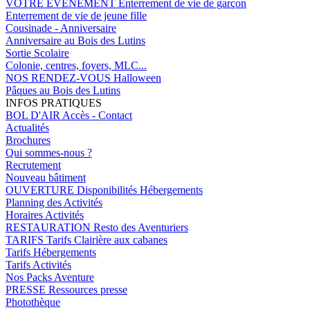
VOTRE EVENEMENT
Enterrement de vie de garçon
Enterrement de vie de jeune fille
Cousinade - Anniversaire
Anniversaire au Bois des Lutins
Sortie Scolaire
Colonie, centres, foyers, MLC...
NOS RENDEZ-VOUS
Halloween
Pâques au Bois des Lutins
INFOS PRATIQUES
BOL D'AIR
Accès - Contact
Actualités
Brochures
Qui sommes-nous ?
Recrutement
Nouveau bâtiment
OUVERTURE
Disponibilités Hébergements
Planning des Activités
Horaires Activités
RESTAURATION
Resto des Aventuriers
TARIFS
Tarifs Clairière aux cabanes
Tarifs Hébergements
Tarifs Activités
Nos Packs Aventure
PRESSE
Ressources presse
Photothèque