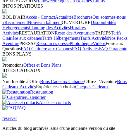
RENDEZ-VOUS
Halloween
Pâques au Bois des Lutins
INFOS PRATIQUES
BOL D'AIR
Accès - Contact
Actualités
Brochures
Qui sommes-nous
?
Recrutement
Nouveau bâtiment
OUVERTURE
Disponibilités
Hébergements
Planning des Activités
Horaires
Activités
RESTAURATION
Resto des Aventuriers
TARIFS
Tarifs
Clairière aux cabanes
Tarifs Hébergements
Tarifs Activités
Nos Packs
Aventure
PRESSE
Ressources presse
Photothèque
Vidéos
Foire aux
Questions
FAQ Clairière aux Cabanes
FAQ Activités
FAQ Parapente
BONS PLANS
Promotions
Offres et Bons Plans
IDÉES CADEAUX
Nuit Insolite à Offrir
Bons Cadeaux Cabanes
Offrez l’Aventure
Bons
Cadeaux Activités
Expériences à choisir
Chèques Cadeaux
Restauration
Calendrier
Accès et contacts
FAQ
reserver
Articles du blog archivés issus d’une ancienne version du site