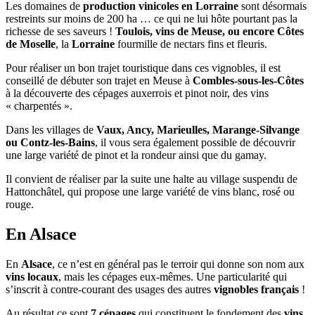
Les domaines de
production vinicoles en Lorraine
sont désormais
restreints sur moins de 200 ha … ce qui ne lui hôte pourtant pas la
richesse de ses saveurs !
Toulois, vins de Meuse, ou encore Côtes
de Moselle
, la
Lorraine
fourmille de nectars fins et fleuris.
Pour réaliser un bon trajet touristique dans ces vignobles, il est
conseillé de débuter son trajet en Meuse à
Combles-sous-les-Côtes
à la découverte des cépages auxerrois et pinot noir, des vins
« charpentés ».
Dans les villages de
Vaux, Ancy, Marieulles, Marange-Silvange
ou Contz-les-Bains
, il vous sera également possible de découvrir
une large variété de pinot et la rondeur ainsi que du gamay.
Il convient de réaliser par la suite une halte au village suspendu de
Hattonchâtel, qui propose une large variété de vins blanc, rosé ou
rouge.
En Alsace
En
Alsace
, ce n’est en général pas le terroir qui donne son nom aux
vins locaux
, mais les cépages eux-mêmes. Une particularité qui
s’inscrit à contre-courant des usages des autres
vignobles français
!
Au résultat ce sont
7 cépages
qui constituent le fondement des
vins