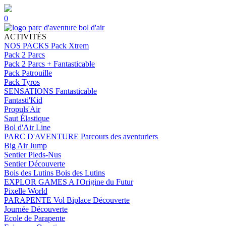
0
ACTIVITÉS
NOS PACKS
Pack Xtrem
Pack 2 Parcs
Pack 2 Parcs + Fantasticable
Pack Patrouille
Pack Tyros
SENSATIONS
Fantasticable
Fantasti'Kid
Propuls'Air
Saut Élastique
Bol d'Air Line
PARC D'AVENTURE
Parcours des aventuriers
Big Air Jump
Sentier Pieds-Nus
Sentier Découverte
Bois des Lutins
Bois des Lutins
EXPLOR GAMES
A l'Origine du Futur
Pixelle World
PARAPENTE
Vol Biplace Découverte
Journée Découverte
Ecole de Parapente