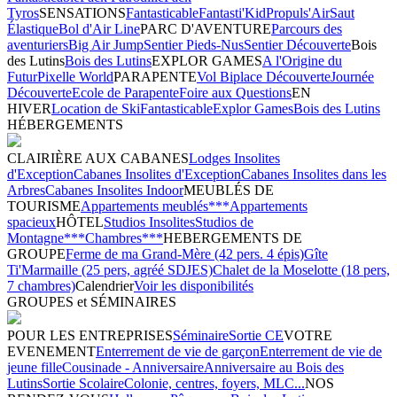
Tyros
SENSATIONS
Fantasticable
Fantasti'Kid
Propuls'Air
Saut
Élastique
Bol d'Air Line
PARC D'AVENTURE
Parcours des
aventuriers
Big Air Jump
Sentier Pieds-Nus
Sentier Découverte
Bois
des Lutins
Bois des Lutins
EXPLOR GAMES
A l'Origine du
Futur
Pixelle World
PARAPENTE
Vol Biplace Découverte
Journée
Découverte
Ecole de Parapente
Foire aux Questions
EN
HIVER
Location de Ski
Fantasticable
Explor Games
Bois des Lutins
HÉBERGEMENTS
CLAIRIÈRE AUX CABANES
Lodges Insolites
d'Exception
Cabanes Insolites d'Exception
Cabanes Insolites dans les
Arbres
Cabanes Insolites Indoor
MEUBLÉS DE
TOURISME
Appartements meublés***
Appartements
spacieux
HÔTEL
Studios Insolites
Studios de
Montagne***
Chambres***
HEBERGEMENTS DE
GROUPE
Ferme de ma Grand-Mère (42 pers. 4 épis)
Gîte
Ti'Marmaille (25 pers, agréé SDJES)
Chalet de la Moselotte (18 pers,
7 chambres)
Calendrier
Voir les disponibilités
GROUPES et SÉMINAIRES
POUR LES ENTREPRISES
Séminaire
Sortie CE
VOTRE
EVENEMENT
Enterrement de vie de garçon
Enterrement de vie de
jeune fille
Cousinade - Anniversaire
Anniversaire au Bois des
Lutins
Sortie Scolaire
Colonie, centres, foyers, MLC...
NOS