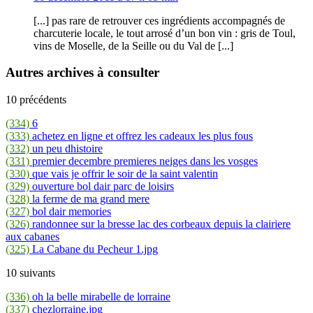
[...] pas rare de retrouver ces ingrédients accompagnés de
charcuterie locale, le tout arrosé d’un bon vin : gris de Toul,
vins de Moselle, de la Seille ou du Val de [...]
Autres archives à consulter
10 précédents
(334)
6
(333)
achetez en ligne et offrez les cadeaux les plus fous
(332)
un peu dhistoire
(331)
premier decembre premieres neiges dans les vosges
(330)
que vais je offrir le soir de la saint valentin
(329)
ouverture bol dair parc de loisirs
(328)
la ferme de ma grand mere
(327)
bol dair memories
(326)
randonnee sur la bresse lac des corbeaux depuis la clairiere
aux cabanes
(325)
La Cabane du Pecheur 1.jpg
10 suivants
(336)
oh la belle mirabelle de lorraine
(337)
chezlorraine.jpg