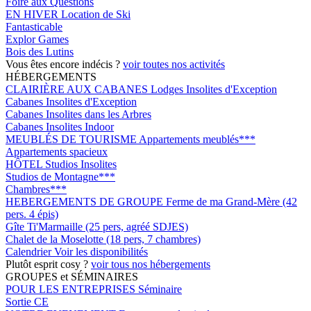
Foire aux Questions
EN HIVER
Location de Ski
Fantasticable
Explor Games
Bois des Lutins
Vous êtes encore indécis ?
voir toutes nos activités
HÉBERGEMENTS
CLAIRIÈRE AUX CABANES
Lodges Insolites d'Exception
Cabanes Insolites d'Exception
Cabanes Insolites dans les Arbres
Cabanes Insolites Indoor
MEUBLÉS DE TOURISME
Appartements meublés***
Appartements spacieux
HÔTEL
Studios Insolites
Studios de Montagne***
Chambres***
HEBERGEMENTS DE GROUPE
Ferme de ma Grand-Mère (42
pers. 4 épis)
Gîte Ti'Marmaille (25 pers, agréé SDJES)
Chalet de la Moselotte (18 pers, 7 chambres)
Calendrier
Voir les disponibilités
Plutôt esprit cosy ?
voir tous nos hébergements
GROUPES et SÉMINAIRES
POUR LES ENTREPRISES
Séminaire
Sortie CE