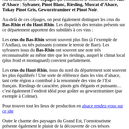
d’Alsace
:
Sylvaner, Pinot Blanc, Riesling, Muscat d’Alsace,
Tokay Pinot Gris, Gewurztraminer et Pinot Noir
.
Au-delà de ces cépages, on peut également distinguer les crus du
Bas-Rhin et du Haut-Rhin
. Les disparités des terrains présents sur
ce département apportent des subtilités à ces vins :
Les
crus du Bas-Rhin
seront souvent plus fins (à l’exemple de
l’Andlau), ou très puissants (comme le terroir de Barr). Les
sylvaners issus du
Bas-Rhin
ont souvent une note très
reconnaissable au même titre que les rieslings, auquel le climat local
(plus froid et montagnard) convient parfaitement.
Les
crus du Haut-Rhin
, issus du nord du département sont souvent
les plus équilibrés ! Une sorte de référence dans les vins d’alsace,
tant cette région a contribué à la renommée des vins de l’Est
français. Rieslings de caractère, pinots gris élégants et puissants…
c’est également l’endroit idéal pour goûter au gewurztraminer (par
exemple à Colmar).
Pour trouver tout les lieux de production en
alsace rendez-vous sur
ce site
Outre le charme des paysages du Grand Est, l’oenotourisme
présente également le plaisir de la découverte de ces trésors