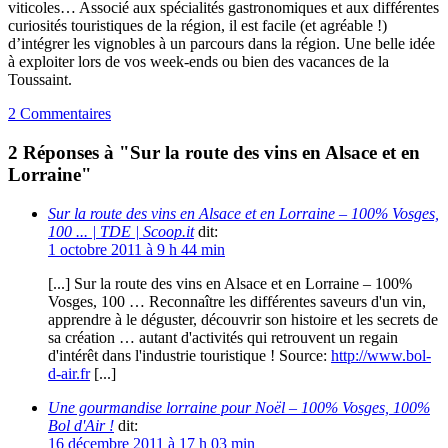
viticoles… Associé aux spécialités gastronomiques et aux différentes
curiosités touristiques de la région, il est facile (et agréable !)
d’intégrer les vignobles à un parcours dans la région. Une belle idée
à exploiter lors de vos week-ends ou bien des vacances de la
Toussaint.
2 Commentaires
2 Réponses à "Sur la route des vins en Alsace et en
Lorraine"
Sur la route des vins en Alsace et en Lorraine – 100% Vosges,
100 ... | TDE | Scoop.it
dit:
1 octobre 2011 à 9 h 44 min
[...] Sur la route des vins en Alsace et en Lorraine – 100%
Vosges, 100 … Reconnaître les différentes saveurs d'un vin,
apprendre à le déguster, découvrir son histoire et les secrets de
sa création … autant d'activités qui retrouvent un regain
d'intérêt dans l'industrie touristique ! Source:
http://www.bol-
d-air.fr
[...]
Une gourmandise lorraine pour Noël – 100% Vosges, 100%
Bol d'Air !
dit:
16 décembre 2011 à 17 h 03 min