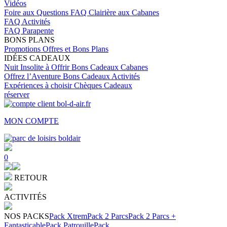
Vidéos
Foire aux Questions
FAQ Clairière aux Cabanes
FAQ Activités
FAQ Parapente
BONS PLANS
Promotions
Offres et Bons Plans
IDÉES CADEAUX
Nuit Insolite à Offrir
Bons Cadeaux Cabanes
Offrez l’Aventure
Bons Cadeaux Activités
Expériences à choisir
Chèques Cadeaux
réserver
MON COMPTE
0
RETOUR
ACTIVITÉS
NOS PACKS
Pack Xtrem
Pack 2 Parcs
Pack 2 Parcs +
Fantasticable
Pack Patrouille
Pack