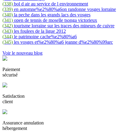
(338)
bol d air au service de l environnement
(339)
en automne%e2%80%a6on randonne vosges lorraine
(340)
la peche dans les grands lacs des vosges
(341)
open de tennis de moselle tsonga victorieux
(342)
tourisme lorraine sur les traces des mineurs de cuivre
(343)
les foulees de la ligue 2012
(344)
le patrimoine cache%e2%80%a6
(345)
les vosges et%e2%80%a6 jeanne d%e2%80%99arc
Voir le nouveau blog
Paiement
sécurisé
Satisfaction
client
Assurance annulation
hébergement