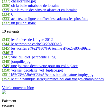
(337)
chezlorraine.jpg
(336)
oh la belle mirabelle de lorraine
(335)
sur la route des vins en alsace et en lorraine
(334)
6
(333)
achetez en ligne et offrez les cadeaux les plus fous
(332)
un peu dhistoire
10 suivants
(343)
les foulees de la ligue 2012
(344)
le patrimoine cache%e2%80%a6
(345)
les vosges et%e2%80%a6 jeanne d%e2%80%99arc
(346)
5
(347)
vue_du_ciel_parapente 1.jpg
(348)
jonquille.jpg
(349)
une journee decouverte pour un vol biplace
(350)
vosges_decolage_vol_biplace.jpg
(351)
b%C3%A9n%C3%A9voles boldair nature trophy.jpg
(352)
le club nautique sarreguemines bol dair vosges championnes
Voir le nouveau blog
Paiement
sécurisé