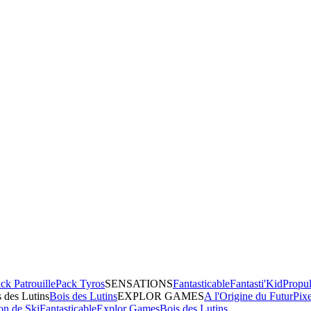
ck Patrouille
Pack Tyros
SENSATIONS
Fantasticable
Fantasti'Kid
Propul
 des Lutins
Bois des Lutins
EXPLOR GAMES
A l'Origine du Futur
Pix
on de Ski
Fantasticable
Explor Games
Bois des Lutins