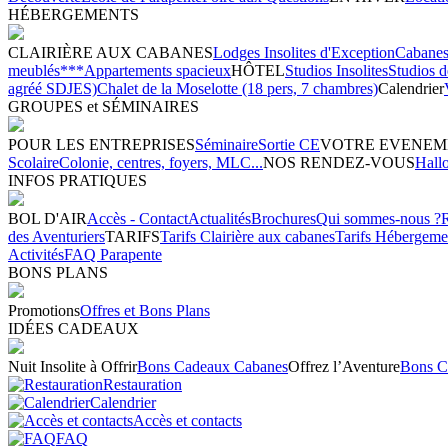
HÉBERGEMENTS
CLAIRIÈRE AUX CABANES
Lodges Insolites d'Exception
Cabanes 
meublés***
Appartements spacieux
HÔTEL
Studios Insolites
Studios 
agréé SDJES)
Chalet de la Moselotte (18 pers, 7 chambres)
Calendrier
GROUPES et SÉMINAIRES
POUR LES ENTREPRISES
Séminaire
Sortie CE
VOTRE EVENEM
Scolaire
Colonie, centres, foyers, MLC...
NOS RENDEZ-VOUS
Hall
INFOS PRATIQUES
BOL D'AIR
Accès - Contact
Actualités
Brochures
Qui sommes-nous ?
des Aventuriers
TARIFS
Tarifs Clairière aux cabanes
Tarifs Hébergeme
Activités
FAQ Parapente
BONS PLANS
Promotions
Offres et Bons Plans
IDÉES CADEAUX
Nuit Insolite à Offrir
Bons Cadeaux Cabanes
Offrez l’Aventure
Bons C
Restauration
Calendrier
Accès et contacts
FAQ