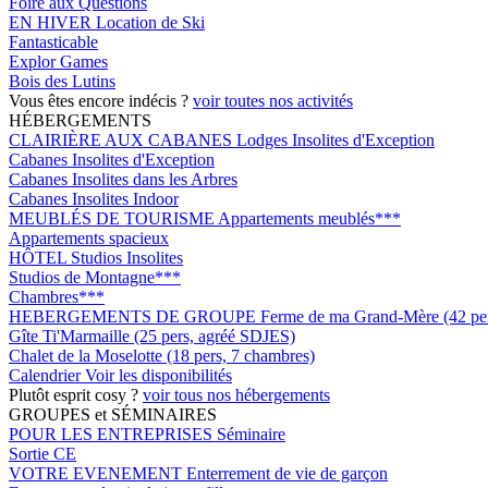
Foire aux Questions
EN HIVER
Location de Ski
Fantasticable
Explor Games
Bois des Lutins
Vous êtes encore indécis ?
voir toutes nos activités
HÉBERGEMENTS
CLAIRIÈRE AUX CABANES
Lodges Insolites d'Exception
Cabanes Insolites d'Exception
Cabanes Insolites dans les Arbres
Cabanes Insolites Indoor
MEUBLÉS DE TOURISME
Appartements meublés***
Appartements spacieux
HÔTEL
Studios Insolites
Studios de Montagne***
Chambres***
HEBERGEMENTS DE GROUPE
Ferme de ma Grand-Mère (42 pers
Gîte Ti'Marmaille (25 pers, agréé SDJES)
Chalet de la Moselotte (18 pers, 7 chambres)
Calendrier
Voir les disponibilités
Plutôt esprit cosy ?
voir tous nos hébergements
GROUPES et SÉMINAIRES
POUR LES ENTREPRISES
Séminaire
Sortie CE
VOTRE EVENEMENT
Enterrement de vie de garçon