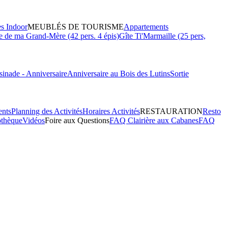
es Indoor
MEUBLÉS DE TOURISME
Appartements
 de ma Grand-Mère (42 pers. 4 épis)
Gîte Ti'Marmaille (25 pers,
inade - Anniversaire
Anniversaire au Bois des Lutins
Sortie
ents
Planning des Activités
Horaires Activités
RESTAURATION
Resto
othèque
Vidéos
Foire aux Questions
FAQ Clairière aux Cabanes
FAQ