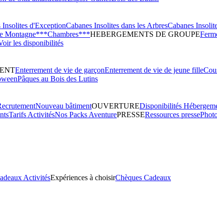
Insolites d'Exception
Cabanes Insolites dans les Arbres
Cabanes Insolit
de Montagne***
Chambres***
HEBERGEMENTS DE GROUPE
Ferme
Voir les disponibilités
ENT
Enterrement de vie de garçon
Enterrement de vie de jeune fille
Cous
oween
Pâques au Bois des Lutins
Recrutement
Nouveau bâtiment
OUVERTURE
Disponibilités Hébergem
nts
Tarifs Activités
Nos Packs Aventure
PRESSE
Ressources presse
Phot
adeaux Activités
Expériences à choisir
Chèques Cadeaux