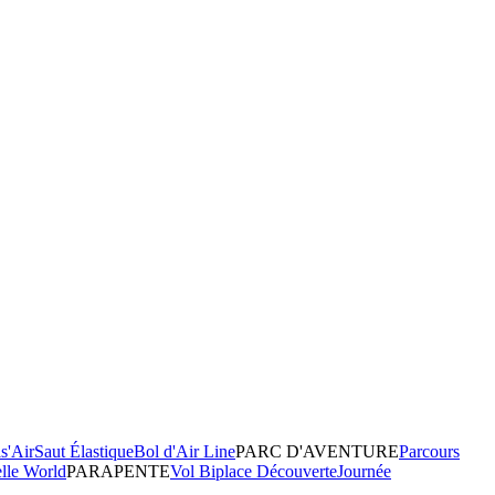
s'Air
Saut Élastique
Bol d'Air Line
PARC D'AVENTURE
Parcours
elle World
PARAPENTE
Vol Biplace Découverte
Journée