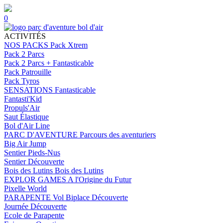
0
ACTIVITÉS
NOS PACKS
Pack Xtrem
Pack 2 Parcs
Pack 2 Parcs + Fantasticable
Pack Patrouille
Pack Tyros
SENSATIONS
Fantasticable
Fantasti'Kid
Propuls'Air
Saut Élastique
Bol d'Air Line
PARC D'AVENTURE
Parcours des aventuriers
Big Air Jump
Sentier Pieds-Nus
Sentier Découverte
Bois des Lutins
Bois des Lutins
EXPLOR GAMES
A l'Origine du Futur
Pixelle World
PARAPENTE
Vol Biplace Découverte
Journée Découverte
Ecole de Parapente