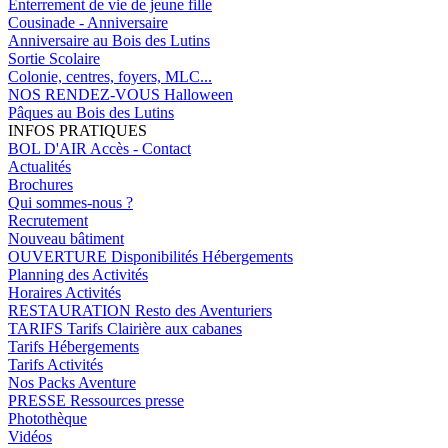
Enterrement de vie de jeune fille
Cousinade - Anniversaire
Anniversaire au Bois des Lutins
Sortie Scolaire
Colonie, centres, foyers, MLC...
NOS RENDEZ-VOUS
Halloween
Pâques au Bois des Lutins
INFOS PRATIQUES
BOL D'AIR
Accès - Contact
Actualités
Brochures
Qui sommes-nous ?
Recrutement
Nouveau bâtiment
OUVERTURE
Disponibilités Hébergements
Planning des Activités
Horaires Activités
RESTAURATION
Resto des Aventuriers
TARIFS
Tarifs Clairière aux cabanes
Tarifs Hébergements
Tarifs Activités
Nos Packs Aventure
PRESSE
Ressources presse
Photothèque
Vidéos