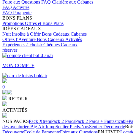
Foire aux Questions
FAQ Clairière aux Cabanes
FAQ Activités
FAQ Parapente
BONS PLANS
Promotions
Offres et Bons Plans
IDÉES CADEAUX
Nuit Insolite à Offrir
Bons Cadeaux Cabanes
Offrez l’Aventure
Bons Cadeaux Activités
Expériences à choisir
Chèques Cadeaux
réserver
MON COMPTE
0
RETOUR
ACTIVITÉS
NOS PACKS
Pack Xtrem
Pack 2 Parcs
Pack 2 Parcs + Fantasticable
Pa
des aventuriers
Big Air Jump
Sentier Pieds-Nus
Sentier Découverte
Bois
Découverte
Ecole de Parapente
Foire aux Questions
EN HIVER
Locati