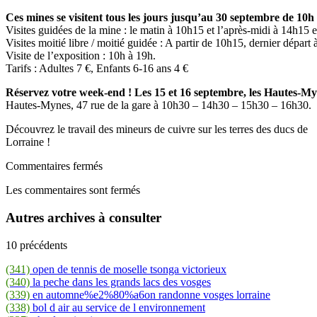
Ces mines se visitent tous les jours jusqu’au 30 septembre de 10h
Visites guidées de la mine : le matin à 10h15 et l’après-midi à 14h15 
Visites moitié libre / moitié guidée : A partir de 10h15, dernier départ 
Visite de l’exposition : 10h à 19h.
Tarifs : Adultes 7 €, Enfants 6-16 ans 4 €
Réservez votre week-end !
Les 15 et 16 septembre, les Hautes-M
Hautes-Mynes, 47 rue de la gare à 10h30 – 14h30 – 15h30 – 16h30.
Découvrez le travail des mineurs de cuivre sur les terres des ducs de
Lorraine !
Commentaires fermés
Les commentaires sont fermés
Autres archives à consulter
10 précédents
(341)
open de tennis de moselle tsonga victorieux
(340)
la peche dans les grands lacs des vosges
(339)
en automne%e2%80%a6on randonne vosges lorraine
(338)
bol d air au service de l environnement