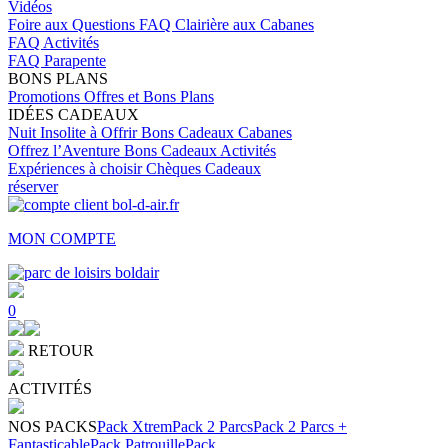
Vidéos
Foire aux Questions
FAQ Clairière aux Cabanes
FAQ Activités
FAQ Parapente
BONS PLANS
Promotions
Offres et Bons Plans
IDÉES CADEAUX
Nuit Insolite à Offrir
Bons Cadeaux Cabanes
Offrez l’Aventure
Bons Cadeaux Activités
Expériences à choisir
Chèques Cadeaux
réserver
MON COMPTE
0
RETOUR
ACTIVITÉS
NOS PACKS
Pack Xtrem
Pack 2 Parcs
Pack 2 Parcs +
Fantasticable
Pack Patrouille
Pack