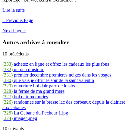
Lire la suite
« Previous Page
Next Page »
Autres archives à consulter
10 précédents
(333)
achetez en ligne et offrez les cadeaux les plus fous
(332)
un peu dhistoire
(331)
premier decembre premieres neiges dans les vosges
(330)
que vais je offrir le soir de la saint valentin
(329)
ouverture bol dair parc de loisirs
(328)
la ferme de ma grand mere
(327)
bol dair memories
(326)
randonnee sur la bresse lac des corbeaux depuis la clairiere
aux cabanes
(325)
La Cabane du Pecheur 1.jpg
(324)
image4.jpeg
10 suivants