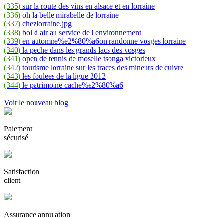
(335)
sur la route des vins en alsace et en lorraine
(336)
oh la belle mirabelle de lorraine
(337)
chezlorraine.jpg
(338)
bol d air au service de l environnement
(339)
en automne%e2%80%a6on randonne vosges lorraine
(340)
la peche dans les grands lacs des vosges
(341)
open de tennis de moselle tsonga victorieux
(342)
tourisme lorraine sur les traces des mineurs de cuivre
(343)
les foulees de la ligue 2012
(344)
le patrimoine cache%e2%80%a6
Voir le nouveau blog
Paiement
sécurisé
Satisfaction
client
Assurance annulation