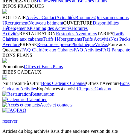
RENDEZ-VOUS
Halloween
Pâques au Bois des Lutins
INFOS PRATIQUES
BOL D'AIR
Accès - Contact
Actualités
Brochures
Qui sommes-nous
?
Recrutement
Nouveau bâtiment
OUVERTURE
Disponibilités
Hébergements
Planning des Activités
Horaires
Activités
RESTAURATION
Resto des Aventuriers
TARIFS
Tarifs
Clairière aux cabanes
Tarifs Hébergements
Tarifs Activités
Nos Packs
Aventure
PRESSE
Ressources presse
Photothèque
Vidéos
Foire aux
Questions
FAQ Clairière aux Cabanes
FAQ Activités
FAQ Parapente
BONS PLANS
Promotions
Offres et Bons Plans
IDÉES CADEAUX
Nuit Insolite à Offrir
Bons Cadeaux Cabanes
Offrez l’Aventure
Bons
Cadeaux Activités
Expériences à choisir
Chèques Cadeaux
Restauration
Calendrier
Accès et contacts
FAQ
reserver
Articles du blog archivés issus d’une ancienne version du site