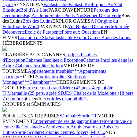
Tyros
SENSATIONS
Fantasticable
Fantasti'Kid
Propuls'Air
Saut
Élastique
Bol d'Air Line
PARC D'AVENTURE
Parcours des
aventuriers
Big Air Jump
Sentier Pieds-Nus
Sentier Découverte
Bois
des Lutins
Bois des Lutins
EXPLOR GAMES
A l'Origine du
Futur
Pixelle World
PARAPENTE
Vol Biplace Découverte
Journée
Découverte
Ecole de Parapente
Foire aux Questions
EN
HIVER
Location de Ski
Fantasticable
Explor Games
Bois des Lutins
HÉBERGEMENTS
CLAIRIÈRE AUX CABANES
Lodges Insolites
d'Exception
Cabanes Insolites d'Exception
Cabanes Insolites dans les
Arbres
Cabanes Insolites Indoor
MEUBLÉS DE
TOURISME
Appartements meublés***
Appartements
spacieux
HÔTEL
Studios Insolites
Studios de
Montagne***
Chambres***
HEBERGEMENTS DE
GROUPE
Ferme de ma Grand-Mère (42 pers. 4 épis)
Gîte
Ti'Marmaille (25 pers, agréé SDJES)
Chalet de la Moselotte (18 pers,
7 chambres)
Calendrier
Voir les disponibilités
GROUPES et SÉMINAIRES
POUR LES ENTREPRISES
Séminaire
Sortie CE
VOTRE
EVENEMENT
Enterrement de vie de garçon
Enterrement de vie de
jeune fille
Cousinade - Anniversaire
Anniversaire au Bois des
Lutins
Sortie Scolaire
Colonie, centres, foyers, MLC...
NOS