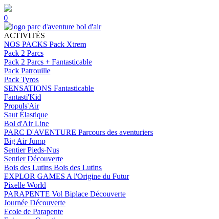
0
ACTIVITÉS
NOS PACKS
Pack Xtrem
Pack 2 Parcs
Pack 2 Parcs + Fantasticable
Pack Patrouille
Pack Tyros
SENSATIONS
Fantasticable
Fantasti'Kid
Propuls'Air
Saut Élastique
Bol d'Air Line
PARC D'AVENTURE
Parcours des aventuriers
Big Air Jump
Sentier Pieds-Nus
Sentier Découverte
Bois des Lutins
Bois des Lutins
EXPLOR GAMES
A l'Origine du Futur
Pixelle World
PARAPENTE
Vol Biplace Découverte
Journée Découverte
Ecole de Parapente