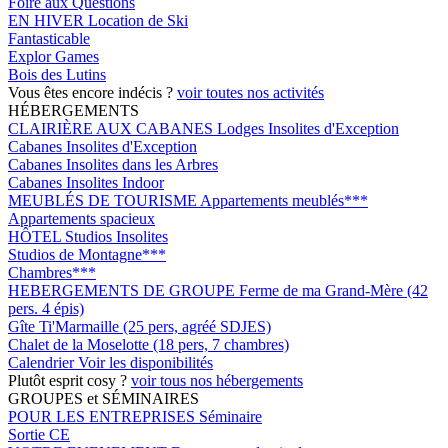
Foire aux Questions
EN HIVER
Location de Ski
Fantasticable
Explor Games
Bois des Lutins
Vous êtes encore indécis ?
voir toutes nos activités
HÉBERGEMENTS
CLAIRIÈRE AUX CABANES
Lodges Insolites d'Exception
Cabanes Insolites d'Exception
Cabanes Insolites dans les Arbres
Cabanes Insolites Indoor
MEUBLÉS DE TOURISME
Appartements meublés***
Appartements spacieux
HÔTEL
Studios Insolites
Studios de Montagne***
Chambres***
HEBERGEMENTS DE GROUPE
Ferme de ma Grand-Mère (42
pers. 4 épis)
Gîte Ti'Marmaille (25 pers, agréé SDJES)
Chalet de la Moselotte (18 pers, 7 chambres)
Calendrier
Voir les disponibilités
Plutôt esprit cosy ?
voir tous nos hébergements
GROUPES et SÉMINAIRES
POUR LES ENTREPRISES
Séminaire
Sortie CE