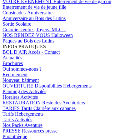
VOTRE EVENEMENT
Enterrement de vie de garçon
Enterrement de vie de jeune fille
Cousinade - Anniversaire
Anniversaire au Bois des Lutins
Sortie Scolaire
Colonie, centres, foyers, MLC...
NOS RENDEZ-VOUS
Halloween
Pâques au Bois des Lutins
INFOS PRATIQUES
BOL D'AIR
Accès - Contact
Actualités
Brochures
Qui sommes-nous ?
Recrutement
Nouveau bâtiment
OUVERTURE
Disponibilités Hébergements
Planning des Activités
Horaires Activités
RESTAURATION
Resto des Aventuriers
TARIFS
Tarifs Clairière aux cabanes
Tarifs Hébergements
Tarifs Activités
Nos Packs Aventure
PRESSE
Ressources presse
Photothèque