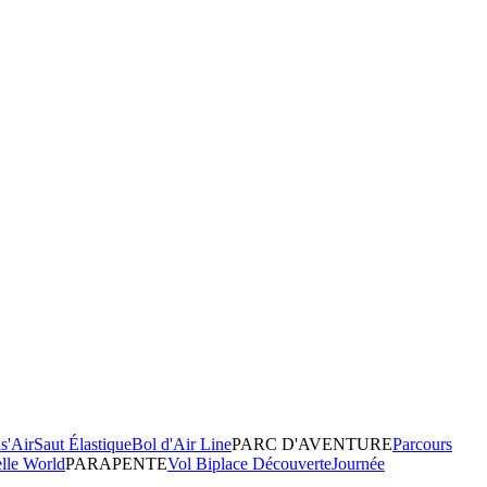
s'Air
Saut Élastique
Bol d'Air Line
PARC D'AVENTURE
Parcours
elle World
PARAPENTE
Vol Biplace Découverte
Journée