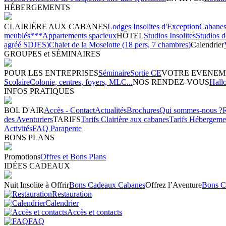
HÉBERGEMENTS
CLAIRIÈRE AUX CABANES
Lodges Insolites d'Exception
Cabanes 
meublés***
Appartements spacieux
HÔTEL
Studios Insolites
Studios 
agréé SDJES)
Chalet de la Moselotte (18 pers, 7 chambres)
Calendrier
GROUPES et SÉMINAIRES
POUR LES ENTREPRISES
Séminaire
Sortie CE
VOTRE EVENEM
Scolaire
Colonie, centres, foyers, MLC...
NOS RENDEZ-VOUS
Hall
INFOS PRATIQUES
BOL D'AIR
Accès - Contact
Actualités
Brochures
Qui sommes-nous ?
des Aventuriers
TARIFS
Tarifs Clairière aux cabanes
Tarifs Hébergeme
Activités
FAQ Parapente
BONS PLANS
Promotions
Offres et Bons Plans
IDÉES CADEAUX
Nuit Insolite à Offrir
Bons Cadeaux Cabanes
Offrez l’Aventure
Bons C
Restauration
Calendrier
Accès et contacts
FAQ