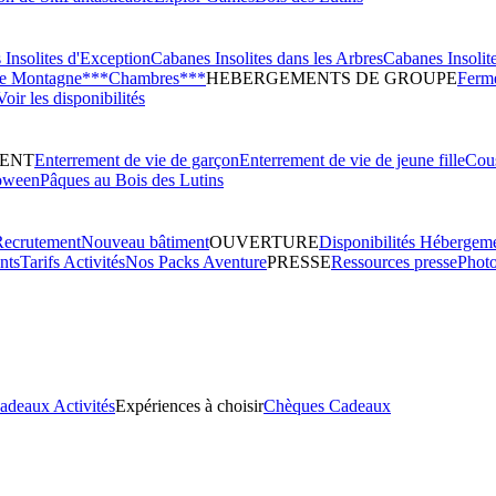
Insolites d'Exception
Cabanes Insolites dans les Arbres
Cabanes Insolit
de Montagne***
Chambres***
HEBERGEMENTS DE GROUPE
Ferme
Voir les disponibilités
ENT
Enterrement de vie de garçon
Enterrement de vie de jeune fille
Cous
oween
Pâques au Bois des Lutins
Recrutement
Nouveau bâtiment
OUVERTURE
Disponibilités Hébergem
nts
Tarifs Activités
Nos Packs Aventure
PRESSE
Ressources presse
Phot
adeaux Activités
Expériences à choisir
Chèques Cadeaux