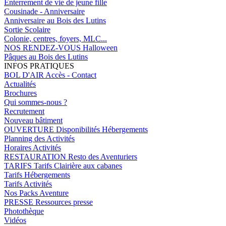
Enterrement de vie de jeune fille
Cousinade - Anniversaire
Anniversaire au Bois des Lutins
Sortie Scolaire
Colonie, centres, foyers, MLC...
NOS RENDEZ-VOUS
Halloween
Pâques au Bois des Lutins
INFOS PRATIQUES
BOL D'AIR
Accès - Contact
Actualités
Brochures
Qui sommes-nous ?
Recrutement
Nouveau bâtiment
OUVERTURE
Disponibilités Hébergements
Planning des Activités
Horaires Activités
RESTAURATION
Resto des Aventuriers
TARIFS
Tarifs Clairière aux cabanes
Tarifs Hébergements
Tarifs Activités
Nos Packs Aventure
PRESSE
Ressources presse
Photothèque
Vidéos