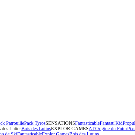
ck Patrouille
Pack Tyros
SENSATIONS
Fantasticable
Fantasti'Kid
Propul
 des Lutins
Bois des Lutins
EXPLOR GAMES
A l'Origine du Futur
Pix
on de Ski
Fantasticable
Explor Games
Bois des Lutins