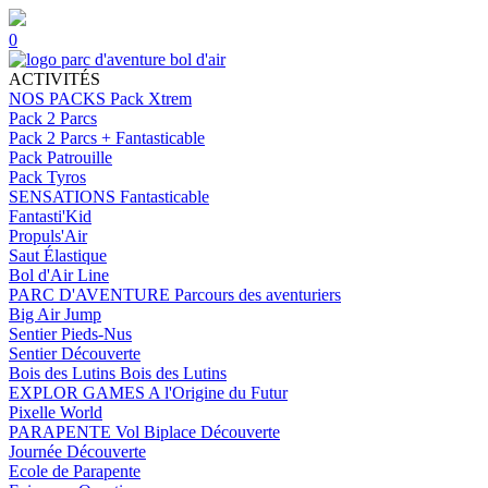
0
ACTIVITÉS
NOS PACKS
Pack Xtrem
Pack 2 Parcs
Pack 2 Parcs + Fantasticable
Pack Patrouille
Pack Tyros
SENSATIONS
Fantasticable
Fantasti'Kid
Propuls'Air
Saut Élastique
Bol d'Air Line
PARC D'AVENTURE
Parcours des aventuriers
Big Air Jump
Sentier Pieds-Nus
Sentier Découverte
Bois des Lutins
Bois des Lutins
EXPLOR GAMES
A l'Origine du Futur
Pixelle World
PARAPENTE
Vol Biplace Découverte
Journée Découverte
Ecole de Parapente