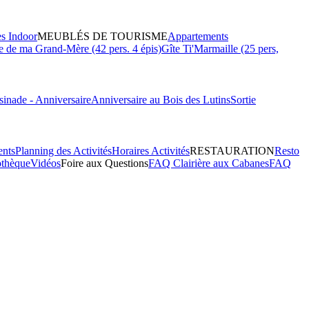
es Indoor
MEUBLÉS DE TOURISME
Appartements
 de ma Grand-Mère (42 pers. 4 épis)
Gîte Ti'Marmaille (25 pers,
inade - Anniversaire
Anniversaire au Bois des Lutins
Sortie
ents
Planning des Activités
Horaires Activités
RESTAURATION
Resto
othèque
Vidéos
Foire aux Questions
FAQ Clairière aux Cabanes
FAQ