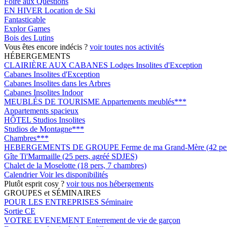
Foire aux Questions
EN HIVER
Location de Ski
Fantasticable
Explor Games
Bois des Lutins
Vous êtes encore indécis ?
voir toutes nos activités
HÉBERGEMENTS
CLAIRIÈRE AUX CABANES
Lodges Insolites d'Exception
Cabanes Insolites d'Exception
Cabanes Insolites dans les Arbres
Cabanes Insolites Indoor
MEUBLÉS DE TOURISME
Appartements meublés***
Appartements spacieux
HÔTEL
Studios Insolites
Studios de Montagne***
Chambres***
HEBERGEMENTS DE GROUPE
Ferme de ma Grand-Mère (42 pers
Gîte Ti'Marmaille (25 pers, agréé SDJES)
Chalet de la Moselotte (18 pers, 7 chambres)
Calendrier
Voir les disponibilités
Plutôt esprit cosy ?
voir tous nos hébergements
GROUPES et SÉMINAIRES
POUR LES ENTREPRISES
Séminaire
Sortie CE
VOTRE EVENEMENT
Enterrement de vie de garçon