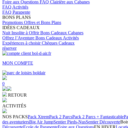
Foire aux Questions
FAQ Clairière aux Cabanes
FAQ Activités
FAQ Parapente
BONS PLANS
Promotions
Offres et Bons Plans
IDÉES CADEAUX
Nuit Insolite à Offrir
Bons Cadeaux Cabanes
Offrez l’Aventure
Bons Cadeaux Activités
Expériences à choisir
Chèques Cadeaux
réserver
MON COMPTE
0
RETOUR
ACTIVITÉS
NOS PACKS
Pack Xtrem
Pack 2 Parcs
Pack 2 Parcs + Fantasticable
Pa
des aventuriers
Big Air Jump
Sentier Pieds-Nus
Sentier Découverte
Bois
Découverte
Ecole de Parapente
Foire aux Questions
EN HIVER
Locati